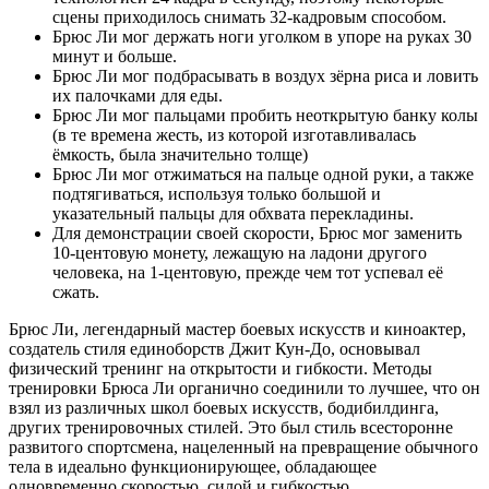
сцены приходилось снимать 32-кадровым способом.
Брюс Ли мог держать ноги уголком в упоре на руках 30
минут и больше.
Брюс Ли мог подбрасывать в воздух зёрна риса и ловить
их палочками для еды.
Брюс Ли мог пальцами пробить неоткрытую банку колы
(в те времена жесть, из которой изготавливалась
ёмкость, была значительно толще)
Брюс Ли мог отжиматься на пальце одной руки, а также
подтягиваться, используя только большой и
указательный пальцы для обхвата перекладины.
Для демонстрации своей скорости, Брюс мог заменить
10-центовую монету, лежащую на ладони другого
человека, на 1-центовую, прежде чем тот успевал её
сжать.
Брюс Ли, легендарный мастер боевых искусств и киноактер,
создатель стиля единоборств Джит Кун-До, основывал
физический тренинг на открытости и гибкости. Методы
тренировки Брюса Ли органично соединили то лучшее, что он
взял из различных школ боевых искусств, бодибилдинга,
других тренировочных стилей. Это был стиль всесторонне
развитого спортсмена, нацеленный на превращение обычного
тела в идеально функционирующее, обладающее
одновременно скоростью, силой и гибкостью.