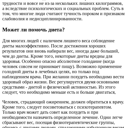
трудности и вовсе не из-за нескольких лишних килограммов,
а вследствие психологических и социальных проблем. Суть в
том, что многие люди считают тучность пороком и признаком
слабоволия и недисциплинированности.
Может ли помочь диета?
Для многих людей с наличием лишнего веса соблюдение
диеты малоэффективно. После достижения хороших
результатов они вновь набирали вес, иногда даже больший,
чем до диеты. Кроме того, некоторые диеты вредны для
здоровья. Особенно опасно абсолютное голодание (когда
человек совсем не принимает пищу). Возможно применение
голодной диеты в лечебных целях, но только под
наблюдением врача. При желании похудеть необходимо вести
здоровый образ жизни. Вес регулируется двумя основными
средствами - диетой и физической активностью. Из этого
следует, что необходимо меньше есть и больше двигаться,
Человек, страдающий ожирением, должен обратиться к врачу.
Кроме того, следует посоветоваться с психотерапевтом.
Только врач может дать совет как похудеть и при
необходимости назначить определенное лечение. Одни легче
сбрасывают вес, посещая физиотерапевтические группы,
общаясь с другими людьми, страдающими избыточным весом,