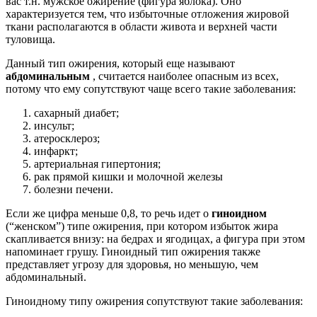
вас т.н. мужское ожирение (фигура яблока). Оно
характеризуется тем, что избыточные отложения жировой
ткани располагаются в области живота и верхней части
туловища.
Данный тип ожирения, который еще называют
абдоминальным
, считается наиболее опасным из всех,
потому что ему сопутствуют чаще всего такие заболевания:
сахарный диабет;
инсульт;
атеросклероз;
инфаркт;
артериальная гипертония;
рак прямой кишки и молочной железы
болезни печени.
Если же цифра меньше 0,8, то речь идет о
гиноидном
(“женском”) типе ожирения, при котором избыток жира
скапливается внизу: на бедрах и ягодицах, а фигура при этом
напоминает грушу. Гиноидный тип ожирения также
представляет угрозу для здоровья, но меньшую, чем
абдоминальный.
Гиноидному типу ожирения сопутствуют такие заболевания: