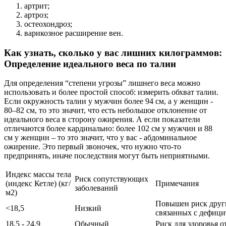
артрит;
артроз;
остеохондроз;
варикозное расширение вен.
Как узнать, сколько у вас лишних килограммов:
Определение идеального веса по талии
Для определения “степени угрозы” лишнего веса можно
использовать и более простой способ: измерить обхват талии.
Если окружность талии у мужчин более 94 см, а у женщин -
80–82 см, то это значит, что есть небольшое отклонение от
идеального веса в сторону ожирения. А если показатели
отличаются более кардинально: более 102 см у мужчин и 88
см у женщин – то это значит, что у вас - абдоминальное
ожирение. Это первый звоночек, что нужно что-то
предпринять, иначе последствия могут быть неприятными.
Индекс массы тела
Риск сопутствующих
(индекс Кетле) (кг/
Примечания
заболеваний
м2)
Повышен риск друг
<18,5
Низкий
связанных с дефици
18,5 - 24,9
Обычный
Риск для здоровья о