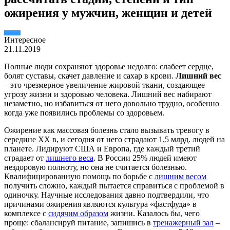
ожирения у мужчин, женщин и детей
Интересное
21.11.2019
Полные люди сохраняют здоровье недолго: слабеет сердце,
болят суставы, скачет давление и сахар в крови.
Лишний вес
– это чрезмерное увеличение жировой ткани, создающее
угрозу жизни и здоровью человека. Лишний вес набирают
незаметно, но избавиться от него довольно трудно, особенно
когда уже появились проблемы со здоровьем.
Ожирение как массовая болезнь стало вызывать тревогу в
середине XX в, и сегодня от него страдают 1,5 млрд. людей на
планете. Лидируют США и Европа, где каждый третий
страдает от
лишнего веса
. В России 25% людей имеют
нездоровую полноту, но она не считается болезнью.
Квалифицированную помощь по борьбе с
лишним весом
получить сложно, каждый пытается справиться с проблемой в
одиночку. Научные исследования давно подтвердили, что
причинами ожирения являются культура «фастфуда» в
комплексе с
сидячим образом
жизни. Казалось бы, чего
проще: сбалансируй питание, запишись в
тренажерный зал
–