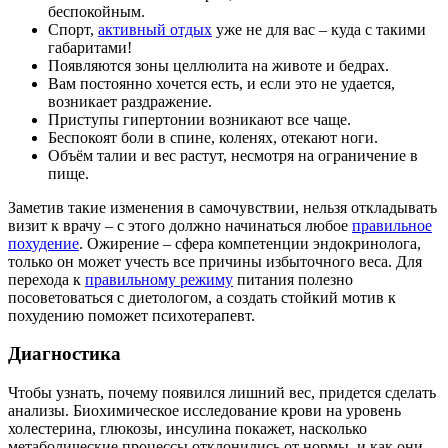
беспокойным.
Спорт,
активный отдых
уже не для вас – куда с такими
габаритами!
Появляются зоны целлюлита на животе и бедрах.
Вам постоянно хочется есть, и если это не удается,
возникает раздражение.
Приступы гипертонии возникают все чаще.
Беспокоят боли в спине, коленях, отекают ноги.
Объём талии и вес растут, несмотря на ограничение в
пище.
Заметив такие изменения в самочувствии, нельзя откладывать
визит к врачу – с этого должно начинаться любое
правильное
похудение
. Ожирение – сфера компетенции эндокринолога,
только он может учесть все причины избыточного веса. Для
перехода к
правильному режиму
питания полезно
посоветоваться с диетологом, а создать стойкий мотив к
похудению поможет психотерапевт.
Диагностика
Чтобы узнать, почему появился лишний вес, придется сделать
анализы. Биохимическое исследование крови на уровень
холестерина, глюкозы, инсулина покажет, насколько
метаболические процессы отклонились от нормы, и как они