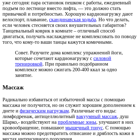
уже сегодня: пара остановок пешком с работы, ежедневный
подъем по лестнице вместо лифта, — это должно стать
привычкой и потребностью. Хорошую кардионагрузку дают
велоспорт, плавание,
скандинавская ходьба
. Но что делать,
если человек стесняется своих внушительных габаритов?
Танцевальный коврик в комнате – отличный способ
двигаться, получать наслаждение не комплексовать по поводу
того, что кому-то ваши танцы кажутся комичными.
Совет. Разучите дома комплекс упражнений йоги,
которые сочетают кардионагрузку с
силовой
тренировкой
. При правильно подобранном
комплексе можно сжигать 200-400 ккал за одно
занятие.
Массаж
Радикально избавиться от избыточной массы с помощью
массажа не получится, но он служит хорошим дополнением к
диете и
физическим нагрузкам
. Различные его виды:
лимфодренаж, антицеллюлитный
вакуумный массаж
, душ
Шарко,- воздействуют на
проблемные зоны
, улучшают в них
кровообращение, повышают
мышечный тонус
. С помощью
массажа можно предотвратить отвисание и дряблость кожи в
местах интенсивного похудения.