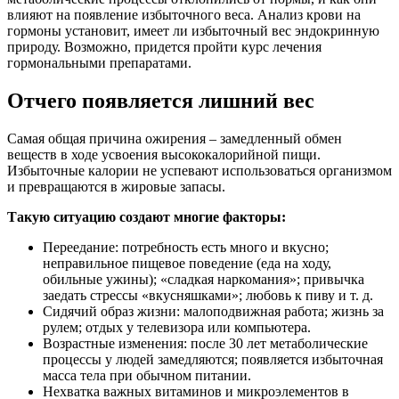
влияют на появление избыточного веса. Анализ крови на
гормоны установит, имеет ли избыточный вес эндокринную
природу. Возможно, придется пройти курс лечения
гормональными препаратами.
Отчего появляется лишний вес
Самая общая причина ожирения – замедленный обмен
веществ в ходе усвоения высококалорийной пищи.
Избыточные калории не успевают использоваться организмом
и превращаются в жировые запасы.
Такую ситуацию создают многие факторы:
Переедание: потребность есть много и вкусно;
неправильное пищевое поведение (еда на ходу,
обильные ужины); «сладкая наркомания»; привычка
заедать стрессы «вкусняшками»; любовь к пиву и т. д.
Сидячий образ жизни: малоподвижная работа; жизнь за
рулем; отдых у телевизора или компьютера.
Возрастные изменения: после 30 лет метаболические
процессы у людей замедляются; появляется избыточная
масса тела при обычном питании.
Нехватка важных витаминов и микроэлементов в