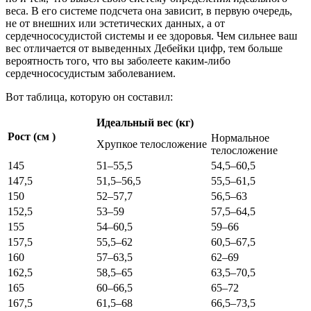
веса. В его системе подсчета она зависит, в первую очередь,
не от внешних или эстетических данных, а от
сердечнососудистой системы и ее здоровья. Чем сильнее ваш
вес отличается от выведенных Дебейки цифр, тем больше
вероятность того, что вы заболеете каким-либо
сердечнососудистым заболеванием.
Вот таблица, которую он составил:
Идеальный вес (кг)
Рост (
см
)
Нормальное
Хрупкое телосложение
телосложение
145
51–55,5
54,5–60,5
147,5
51,5–56,5
55,5–61,5
150
52–57,7
56,5–63
152,5
53–59
57,5–64,5
155
54–60,5
59–66
157,5
55,5–62
60,5–67,5
160
57–63,5
62–69
162,5
58,5–65
63,5–70,5
165
60–66,5
65–72
167,5
61,5–68
66,5–73,5