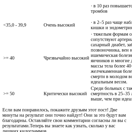
· в 10 раз повышает
тромбов
· в 2–5 раз чаще на
<35,0 - 39,9
Очень высокий
кишки и эндометри
· тяжелым формам 
сопутствуют артери
сахарный диабет, за
позвоночника, вен 
ишемическая болезн
>= 40
Чрезвычайно высокий
яичников и многие 
массы тела более 40·
желчекаменная болез
смерти в молодом во
идеальным весом.
Среди больных с т
>= 50
Критически высокий
смертность в 25–35 л
выше, чем при идеа
Если вам понравилось, покажите друзьям этот пост! Две
минуты на результат они точно найдут! Они за это будут вам
благодарны. Оставляйте свои комментарии согласны ли вы с
результатами.Теперь вы знаете как узнать, сколько у вас
лишних килограммов.