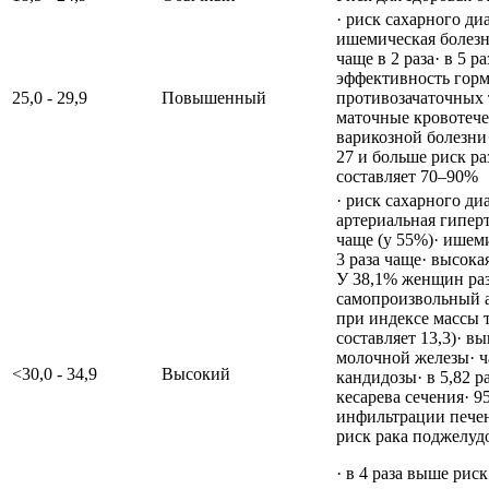
· риск сахарного ди
ишемическая болезн
чаще в 2 раза· в 5 р
эффективность гор
25,0 - 29,9
Повышенный
противозачаточных т
маточные кровотече
варикозной болезни
27 и больше риск р
составляет 70–90%
· риск сахарного ди
артериальная гиперт
чаще (у 55%)· ишеми
3 раза чаще· высока
У 38,1% женщин раз
самопроизвольный а
при индексе массы т
составляет 13,3)· в
молочной железы· ч
<30,0 - 34,9
Высокий
кандидозы· в 5,82 р
кесарева сечения· 
инфильтрации печ
риск рака поджелуд
· в 4 раза выше риск