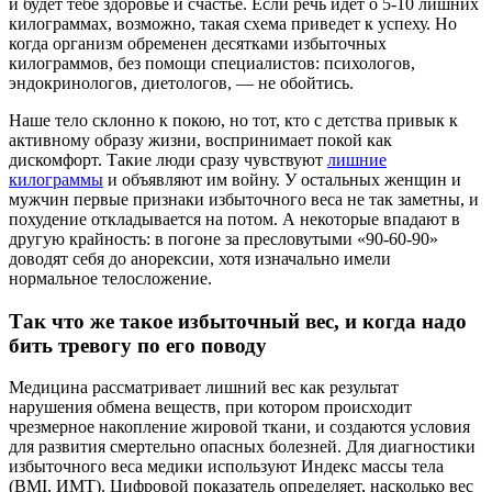
и будет тебе здоровье и счастье. Если речь идет о 5-10 лишних
килограммах, возможно, такая схема приведет к успеху. Но
когда организм обременен десятками избыточных
килограммов, без помощи специалистов: психологов,
эндокринологов, диетологов, — не обойтись.
Наше тело склонно к покою, но тот, кто с детства привык к
активному образу жизни, воспринимает покой как
дискомфорт. Такие люди сразу чувствуют
лишние
килограммы
и объявляют им войну. У остальных женщин и
мужчин первые признаки избыточного веса не так заметны, и
похудение откладывается на потом. А некоторые впадают в
другую крайность: в погоне за пресловутыми «90-60-90»
доводят себя до анорексии, хотя изначально имели
нормальное телосложение.
Так что же такое избыточный вес, и когда надо
бить тревогу по его поводу
Медицина рассматривает лишний вес как результат
нарушения обмена веществ, при котором происходит
чрезмерное накопление жировой ткани, и создаются условия
для развития смертельно опасных болезней. Для диагностики
избыточного веса медики используют Индекс массы тела
(BMI, ИМТ). Цифровой показатель определяет, насколько вес