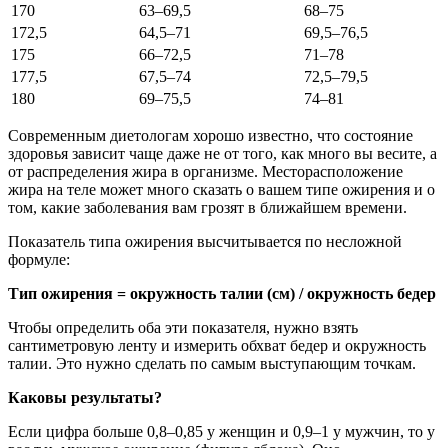
170
63–69,5
68–75
172,5
64,5–71
69,5–76,5
175
66–72,5
71–78
177,5
67,5–74
72,5–79,5
180
69–75,5
74–81
Современным диетологам хорошо известно, что состояние
здоровья зависит чаще даже не от того, как много вы весите, а
от распределения жира в организме. Месторасположение
жира на теле может много сказать о вашем типе ожирения и о
том, какие заболевания вам грозят в ближайшем времени.
Показатель типа ожирения высчитывается по несложной
формуле:
Тип ожирения = окружность талии (см) / окружность бедер
Чтобы определить оба эти показателя, нужно взять
сантиметровую ленту и измерить обхват бедер и окружность
талии. Это нужно сделать по самым выступающим точкам.
Каковы результаты?
Если цифра больше 0,8–0,85 у женщин и 0,9–1 у мужчин, то у