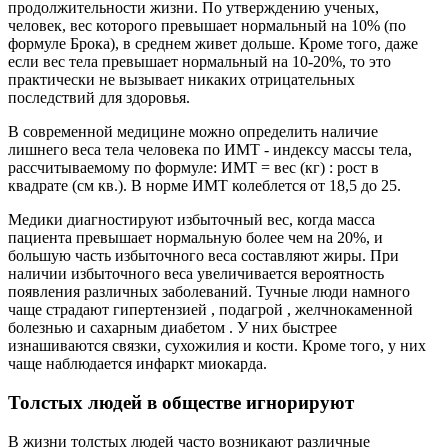
продолжительности жизни. По утверждению ученых,
человек, вес которого превышает нормальный на 10% (по
формуле Брока), в среднем живет дольше. Кроме того, даже
если вес тела превышает нормальный на 10-20%, то это
практически не вызывает никаких отрицательных
последствий для здоровья.
В современной медицине можно определить наличие
лишнего веса тела человека по ИМТ - индексу массы тела,
рассчитываемому по формуле: ИМТ = вес (кг) : рост в
квадрате (см кв.). В норме ИМТ колеблется от 18,5 до 25.
Медики диагностируют избыточный вес, когда масса
пациента превышает нормальную более чем на 20%, и
большую часть избыточного веса составляют жиры. При
наличии избыточного веса увеличивается вероятность
появления различных заболеваний. Тучные люди намного
чаще страдают гипертензией , подагрой , желчнокаменной
болезнью и сахарным диабетом . У них быстрее
изнашиваются связки, сухожилия и кости. Кроме того, у них
чаще наблюдается инфаркт миокарда.
Толстых людей в обществе игнорируют
В жизни толстых людей часто возникают различные