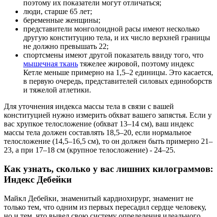
поэтому их показатели могут отличаться;
люди, старше 65 лет;
беременные женщины;
представители монголоидной расы имеют несколько
другую конституцию тела, и их число верхней границы
не должно превышать 22;
спортсмены имеют другой показатель ввиду того, что
мышечная ткань
тяжелее жировой, поэтому индекс
Кетле меньше примерно на 1,5–2 единицы. Это касается,
в первую очередь, представителей силовых единоборств
и тяжелой атлетики.
Для уточнения индекса массы тела в связи с вашей
конституцией нужно измерить обхват вашего запястья. Если у
вас хрупкое телосложение (обхват 13–14 см), ваш индекс
массы тела должен составлять 18,5–20, если нормальное
телосложение (14,5–16,5 см), то он должен быть примерно 21–
23, а при 17–18 см (крупное телосложение) - 24–25.
Как узнать, сколько у вас лишних килограммов:
Индекс Дебейки
Майкл Дебейки, знаменитый кардиохирург, знаменит не
только тем, что одним из первых пересадил сердце человеку,
но и тем, что вывел свою систему определения идеального