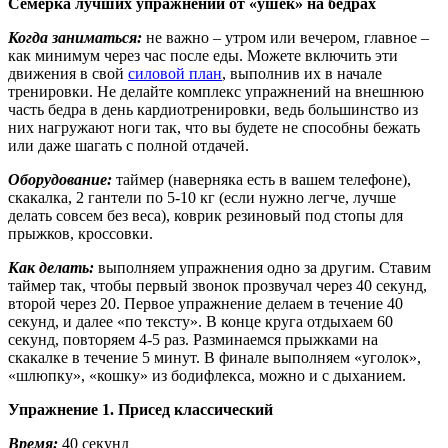
Семерка лучших упражнений от «ушек» на бедрах
Когда заниматься:
не важно – утром или вечером, главное –
как минимум через час после еды. Можете включить эти
движения в свой
силовой план
, выполнив их в начале
тренировки. Не делайте комплекс упражнений на внешнюю
часть бедра в день кардиотренировки, ведь большинство из
них нагружают ноги так, что вы будете не способны бежать
или даже шагать с полной отдачей.
Оборудование:
таймер (наверняка есть в вашем телефоне),
скакалка, 2 гантели по 5-10 кг (если нужно легче, лучше
делать совсем без веса), коврик резиновый под стопы для
прыжков, кроссовки.
Как делать:
выполняем упражнения одно за другим. Ставим
таймер так, чтобы первый звонок прозвучал через 40 секунд,
второй через 20. Первое упражнение делаем в течение 40
секунд, и далее «по тексту». В конце круга отдыхаем 60
секунд, повторяем 4-5 раз. Разминаемся прыжками на
скакалке в течение 5 минут. В финале выполняем «уголок»,
«шлюпку», «кошку» из бодифлекса, можно и с дыханием.
Упражнение 1. Присед классический
Время:
40 секунд