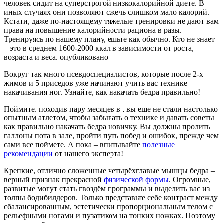
человек сидит на суперстрогой низкокалорийной диете. В
иных случаях они позволяют сжечь слишком мало калорий.
Кстати, даже по-настоящему тяжелые тренировки не дают вам
права на повышение калорийности рациона в разы.
Тренируясь по нашему плану, ешьте как обычно. Кто не знает
– это в среднем 1600-2000 ккал в зависимости от роста,
возраста и веса. опубликовано
Вокруг так много псевдоспециалистов, которые после 2-х
жимов и 5 приседов уже начинают учить вас технике
накачивания ног. Узнайте, как накачать бедра правильно!
Поймите, походив пару месяцев в , вы еще не стали настолько
опытным атлетом, чтобы забывать о технике и давать советы
как правильно накачать бедра новичку. Вы должны пролить
галлоны пота в зале, пройти путь побед и ошибок, прежде чем
сами все поймете. А пока – впитывайте
полезные
рекомендации
от нашего эксперта!
Крепкие, отлично сложенные четырёхглавые мышцы бедра –
верный признак прекрасной
физической формы
. Огромные,
развитые могут стать гвоздём программы и выделить вас из
толпы бодибилдеров. Только представьте себе контраст между
сбалансированным, эстетически пропорциональным телом с
рельефными ногами и пузатиком на тонких ножках. Поэтому