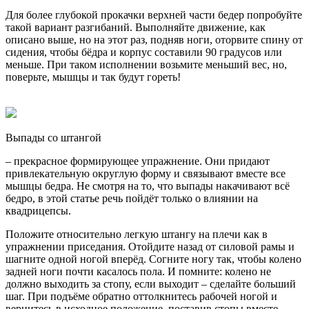
Для более глубокой прокачки верхней части бедер попробуйте
такой вариант разгибаний. Выполняйте движение, как
описано выше, но на этот раз, подняв ноги, оторвите спину от
сидения, чтобы бёдра и корпус составили 90 градусов или
меньше. При таком исполнении возьмите меньший вес, но,
поверьте, мышцы и так будут гореть!
Выпады со штангой
– прекрасное формирующее упражнение. Они придают
привлекательную округлую форму и связывают вместе все
мышцы бедра. Не смотря на то, что выпады накачивают всё
бедро, в этой статье речь пойдёт только о влиянии на
квадрицепсы.
Положите относительно легкую штангу на плечи как в
упражнении приседания. Отойдите назад от силовой рамы и
шагните одной ногой вперёд. Согните ногу так, чтобы колено
задней ноги почти касалось пола. И помните: колено не
должно выходить за стопу, если выходит – сделайте больший
шаг. При подъёме обратно оттолкнитесь рабочей ногой и
вернитесь в исходное положение, поставив стопы вместе.