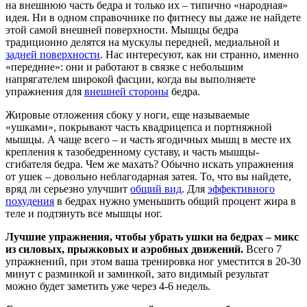
на внешнюю часть бедра и только их – типично «народная»
идея. Ни в одном справочнике по фитнесу вы даже не найдете
этой самой внешней поверхности. Мышцы бедра
традиционно делятся на мускулы передней, медиальной и
задней поверхности
. Нас интересуют, как ни странно, именно
«передние»: они и работают в связке с небольшим
напрягателем широкой фасции, когда вы выполняете
упражнения для
внешней стороны
бедра.
Жировые отложения сбоку у ноги, еще называемые
«ушками», покрывают часть квадрицепса и портняжной
мышцы. А чаще всего – и часть ягодичных мышц в месте их
крепления к тазобедренному суставу, и часть мышцы-
сгибателя бедра. Чем же махать? Обычно искать упражнения
от ушек – довольно неблагодарная затея. То, что вы найдете,
вряд ли серьезно улучшит
общий вид
. Для
эффективного
похудения
в бедрах нужно уменьшить общий процент жира в
теле и подтянуть все мышцы ног.
Лучшие упражнения, чтобы убрать ушки на бедрах – микс
из силовых, прыжковых и аэробных движений.
Всего 7
упражнений, при этом ваша тренировка ног уместится в 20-30
минут с разминкой и заминкой, зато видимый результат
можно будет заметить уже через 4-6 недель.