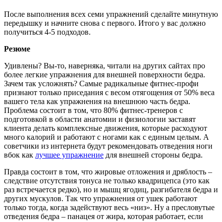
После выполнения всех семи упражнений сделайте минутную
передышку и начните снова с первого. Итого у вас должно
получиться 4-5 подходов.
Резюме
Удивлены? Вы-то, наверняка, читали на других сайтах про
более легкие упражнения для внешней поверхности бедра.
Зачем так усложнять? Самые радикальные фитнес-профи
признают только приседания с весом отягощения от 50% веса
вашего тела как упражнения на внешнюю часть бедра.
Проблема состоит в том, что 80% фитнес-тренеров с
подготовкой в области анатомии и физиологии заставят
клиента делать комплексные движения, которые расходуют
много калорий и работают с ногами как с единым целым. А
советчики из интернета будут рекомендовать отведения ноги
вбок как
лучшее упражнение
для внешней стороны бедра.
Правда состоит в том, что жировые отложения и дряблость –
следствие отсутствия тонуса не только квадрицепса (это как
раз встречается редко), но и мышц ягодиц, разгибателя бедра и
других мускулов. Так что упражнения от ушек работают
только тогда, когда задействуют весь «низ». Ну а пресловутые
отведения бедра – панацея от жира, которая работает, если