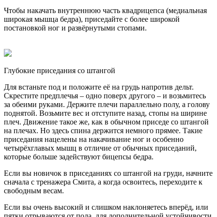
Чтобы накачать внутреннюю часть квадрицепса (медиальная
широкая мышца бедра), приседайте с более широкой
постановкой ног и развёрнутыми стопами.
Глубокие приседания со штангой
Для встаньте под и положите её на грудь напротив дельт.
Скрестите предплечья – одно поверх другого – и возьмитесь
за обеими руками. Держите плечи параллельно полу, а голову
поднятой. Возьмите вес и отступите назад, стопы на ширине
плеч. Движение такое же, как в обычном приседе со штангой
на плечах. Но здесь спина держится немного прямее. Такие
приседания нацелены на накачивание ног и особенно
четырёхглавых мышц в отличие от обычных приседаний,
которые больше задействуют бицепсы бедра.
Если вы новичок в приседаниях со штангой на груди, начните
сначала с тренажера Смита, а когда освоитесь, переходите к
свободным весам.
Если вы очень высокий и слишком наклоняетесь вперёд, или
пятки отрываются от пола, для дополнительной устойчивости