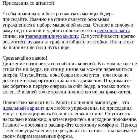
Приседания со штангой
Чтобы правильно и быстро накачать мышцы бедер -
приседайте. Именно на спине является основным
упражнением в наборе мышечной массы. Станьте в силовую
раму под штангой и удобно положите её на
верхнюю часть
спины, на
трапециевидную мышцу
. Для устойчивости крепко
возьмитесь руками за гриф и отойдите от стойки. Ноги стоят
на ширине плеч или чуть шире.
Чрезвычайно важно!
Движение начинается со сгибания коленей. В самом начале не
сгибайте ни бедра, ни спину, иначе вы можете перевалиться
вперёд. Опускайтесь, пока бедра не коснутся , или пока не
достигнете комфортного диапазона движения. Поднимайте
вес обратно в первую очередь за счёт бедер, а только потом
колен. В верней точке колени полностью не выпрямляются.
Полностью зависит вас. Работа по полной амплитуде – это
идеальный вариант
для любого упражнения, но приседания
могут спровоцировать боли в коленях и спине. Опуститесь
насколько возможно, а затем вернитесь в исходное положение.
Главное – постоянно расширяйте свою зону комфорта. Присед
– жёсткое упражнение, но результат того стоит – вы накачаете
своим бедрам идеальные формы.