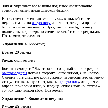
Зачем:
укрепляет все мышцы ног, плюс изолированно
тренирует напрягатель широкой фасции
Выполняем присед, гантели в руках, в нижней точке
переносим вес на
левую ногу
и, вставая, отводим правое
бедро четко вправо-вверх. Представьте, как будто ногу
поднимать надо вверх по стене, не качайтесь вперед-назад.
Повторяем, чередуя ноги.
Упражнение 4. Кик-сайд
Время:
20 секунд
Зачем:
сжигает жир
Боевики смотрите? Да, это оно – совершайте поочередные
быстрые удары
ногой в сторону. Бейте пяткой, а не носком.
Сначала чуть смещаем корпус влево, переносим вес на левую
стопу, втягиваем пресс, отрываем
правую ногу
, отводим ее
вправо, приводим пятку к ягодице, сгибая колено, оттуда –
толчок-удар пяткой вбок. Повторяем.
Упражнение 5. Боковые отведения
Время:
40 секунд