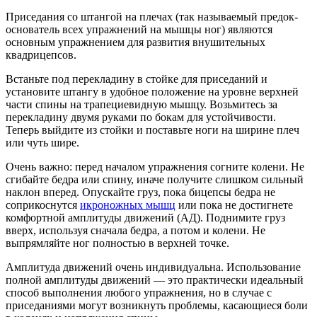
Приседания со штангой на плечах (так называемый предок-
основатель всех упражнений на мышцы ног) являются
основным упражнением для развития внушительных
квадрицепсов.
Встаньте под перекладину в стойке для приседаний и
установите штангу в удобное положение на уровне верхней
части спины на трапециевидную мышцу. Возьмитесь за
перекладину двумя руками по бокам для устойчивости.
Теперь выйдите из стойки и поставьте ноги на ширине плеч
или чуть шире.
Очень важно: перед началом упражнения согните колени. Не
сгибайте бедра или спину, иначе получите слишком сильный
наклон вперед. Опускайте груз, пока бицепсы бедра не
соприкоснутся
икроножных мышц
или пока не достигнете
комфортной амплитуды движений (АД). Поднимите груз
вверх, используя сначала бедра, а потом и колени. Не
выпрямляйте ног полностью в верхней точке.
Амплитуда движений очень индивидуальна. Использование
полной амплитуды движений — это практически идеальный
способ выполнения любого упражнения, но в случае с
приседаниями могут возникнуть проблемы, касающиеся боли