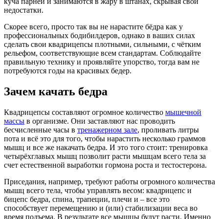
куча парней и занимаются в жару в штанах, скрывая свои
недостатки.
Скорее всего, просто так вы не нарастите бёдра как у
профессиональных бодибилдеров, однако в ваших силах
сделать свои квадрицепсы плотными, сильными, с чётким
рельефом, соответствующие всем стандартам. Соблюдайте
правильную технику и проявляйте упорство, тогда вам не
потребуются годы на красивых бедер.
Зачем качать бедра
Квадрицепсы составляют огромное количество
мышечной
массы
в организме. Они заставляют нас проводить
бесчисленные часы в
тренажерном зале
, проливать литры
пота и всё это для того, чтобы нарастить несколько граммов
мышц и все же накачать бедра. И это того стоит: тренировка
четырёхглавых мышц позволит расти мышцам всего тела за
счет естественной выработки гормона роста и тестостерона.
Приседания, например, требуют работы огромного количества
мышц всего тела, чтобы управлять весом: квадрицепс и
бицепс бедра, спина, трапеции, плечи и – все это
способствует перемещению и (или) стабилизации веса во
время подъема. В результате все мышцы будут расти. Именно