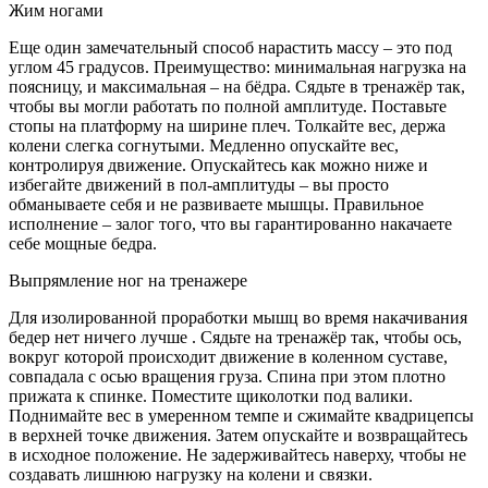
Жим ногами
Еще один замечательный способ нарастить массу – это под
углом 45 градусов. Преимущество: минимальная нагрузка на
поясницу, и максимальная – на бёдра. Сядьте в тренажёр так,
чтобы вы могли работать по полной амплитуде. Поставьте
стопы на платформу на ширине плеч. Толкайте вес, держа
колени слегка согнутыми. Медленно опускайте вес,
контролируя движение. Опускайтесь как можно ниже и
избегайте движений в пол-амплитуды – вы просто
обманываете себя и не развиваете мышцы. Правильное
исполнение – залог того, что вы гарантированно накачаете
себе мощные бедра.
Выпрямление ног на тренажере
Для изолированной проработки мышц во время накачивания
бедер нет ничего лучше . Сядьте на тренажёр так, чтобы ось,
вокруг которой происходит движение в коленном суставе,
совпадала с осью вращения груза. Спина при этом плотно
прижата к спинке. Поместите щиколотки под валики.
Поднимайте вес в умеренном темпе и сжимайте квадрицепсы
в верхней точке движения. Затем опускайте и возвращайтесь
в исходное положение. Не задерживайтесь наверху, чтобы не
создавать лишнюю нагрузку на колени и связки.