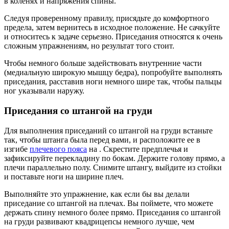
в коленях и напряжения спины.
Следуя проверенному правилу, присядьте до комфортного
предела, затем вернитесь в исходное положение. Не сачкуйте
и относитесь к задаче серьезно. Приседания относятся к очень
сложным упражнениям, но результат того стоит.
Чтобы немного больше задействовать внутренние части
(медиальную широкую мышцу бедра), попробуйте выполнять
приседания, расставив ноги немного шире так, чтобы пальцы
ног указывали наружу.
Приседания со штангой на груди
Для выполнения приседаний со штангой на груди встаньте
так, чтобы штанга была перед вами, и расположите ее в
изгибе
плечевого пояса
на . Скрестите предплечья и
зафиксируйте перекладину по бокам. Держите голову прямо, а
плечи параллельно полу. Снимите штангу, выйдите из стойки
и поставьте ноги на ширине плеч.
Выполняйте это упражнение, как если бы вы делали
приседание со штангой на плечах. Вы поймете, что можете
держать спину немного более прямо. Приседания со штангой
на груди развивают квадрицепсы немного лучше, чем