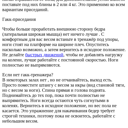
поставьте под них блины в 2 или 4 кг. Это применимо ко всем
вариантам приседаний.
Гакк-приседания
Чтобы больше проработать внешнюю сторону бедра
(латеральная широкая мышца) нет ничего лучше . С
комфортным для вас весом встаньте в тренажёр под упоры,
ноги стоят на платформе на ширине плеч. Опуститесь
насколько возможно, а затем вернитесь в исходное положение.
Не делайте
быстрых движений
, чтобы не добавлять нагрузку
на колени, лучше работайте с постоянной скоростью. Ноги
полностью не выпрямляются.
Если нет гакк-тренажера?
В некоторых залах нет , но не отчаивайтесь, выход есть.
Просто поместите штангу с весом за икры (вид становой тяги,
но с весом за ноги). Спина прямая и голова поднята.
Поднимайтесь до тех пор, пока почти полностью не
выпрямитесь. Ноги всегда остаются чуть согнутыми в
коленях. Вернитесь в исходное положение, но вес пола не
касается. Это упражнение для накачивания бедер требует
строгой техники, поэтому пока не освоитесь, работайте с
небольшим весом.