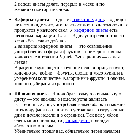
2 недель диеты делать перерыв в месяц и по
желанию повторить снова.
Кефирная диета
— одна из
известных диет
. Подойдет
не всем ввиду того, что переносимость кисломолочных
продуктов у каждого своя. У
кефирной диеты
есть
несколько вариаций. 1-ая — 3 дня употреляете только
кефир без всяких добавок.
2-ая версия кефирной диеты — это совмещение
употребления кефира и фруктов в примерно равном
количестве в течении 5 дней. 3-я вариация — самая
легкая.
В рационе худеющего в течение недели присутствует,
конечно же, кефир + фрукты, овощи и мясо курицы в
умеренном количестве. Калорийные фрукты и овощи,
конечно, убираем из рациона.
Яблочная диета
. Я подобрала самую оптимальную
диету — это дважды в неделю устанавливать
разгрузочные дни, употребляя только яблоки и можно
пить воду (можно например устраивать разгрузочные
дни в начале недели и в середине). Так как у яблок
очень много пользы, то
данная диета
подойдет
абсолютно многим.
Убедительно прошу вас, обязательно перед началом