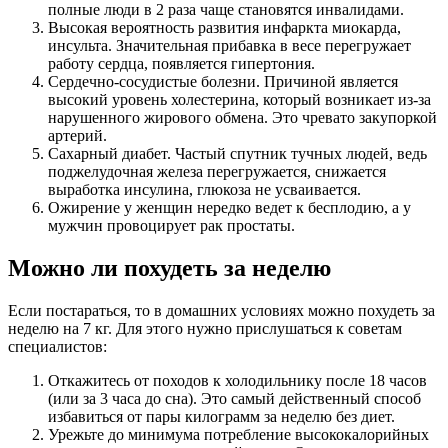
полные люди в 2 раза чаще становятся инвалидами.
Высокая вероятность развития инфаркта миокарда,
инсульта. Значительная прибавка в весе перегружает
работу сердца, появляется гипертония.
Сердечно-сосудистые болезни. Причиной является
высокий уровень холестерина, который возникает из-за
нарушенного жирового обмена. Это чревато закупоркой
артерий.
Сахарный диабет. Частый спутник тучных людей, ведь
поджелудочная железа перегружается, снижается
выработка инсулина, глюкоза не усваивается.
Ожирение у женщин нередко ведет к бесплодию, а у
мужчин провоцирует рак простаты.
Можно ли похудеть за неделю
Если постараться, то в домашних условиях можно похудеть за
неделю на 7 кг. Для этого нужно прислушаться к советам
специалистов:
Откажитесь от походов к холодильнику после 18 часов
(или за 3 часа до сна). Это самый действенный способ
избавиться от пары килограмм за неделю без диет.
Урежьте до минимума потребление высококалорийных