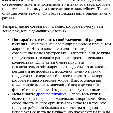
со временем заметите постепенные изменения в весе, которые
и станут вашим стимулом к похудению в дальнейшем. Такие
стимулы очень важны. Они будут держать вас в определенных
рамках.
Теперь главные советы по питанию, которые помогут вам
легко похудеть в домашних условиях:
Постарайтесь изменить свой ежедневный рацион
питания
, исключив из него пищу с высоким процентом
жирности. Но это вовсе не значит, что жиры
совершенно нельзя употреблять. Напротив, они должны
присутствовать в вашем рационе, просто в меньших
количествах. Если же вы будете покупать
исключительно обезжиренные продукты, то никакого
результата не последует, поскольку именно в таких
продуктах и содержится большое количество калорий,
которые намного вреднее жиров. Вместо жарки вы
можете использовать запекание блюд в духовке (в
фольге) или тушение. Это довольно вкусно и полезно.
Используйте
дробное питание
. Старайтесь кушать
более трех раз в день, но маленькими порциями. Ведь
особенность нашего организма заключается в том, что
при употреблении большого количества пищи он
использует ее часть по назначению (расходует на нужды