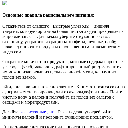
Основные правила рационального питания:
Откажитесь от сладкого . Быстрые углеводы – лишняя
энергия, которую организм большинства людей превращает в
жировые запасы. Для начала уберите с кухонного стола
сахарницу, устраните из рациона конфеты, печенье, сдобу,
шоколад и прочие продукты с повышенным гликемическим
индексом.
Сократите количество продуктов, которые содержат простые
углеводы (хлеб, макароны, рафинированный рис). Заменить
их можно изделиями из цельнозерновой муки, кашами из
полезных злаков.
«Жидкие калории» тоже исключите . К ним относятся соки из
супермаркетов, газировки, чай с сахаром,кофе и пиво. Пейте
чистую воду, а калории получайте из полезных салатов с
овощами и морепродуктами.
Делайте
разгрузочные дни
. Раз в неделю употребляйте
минимум калорий и проводите очищающие процедуры.
Ешьте только диетические виды протеина – мясо птицы,