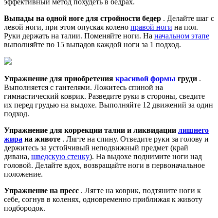
эффективный метод похудеть в бедрах.
Выпады на одной ноге для стройности бедер
. Делайте шаг с
левой ноги, при этом опуская колено
правой ноги
на пол.
Руки держать на талии. Поменяйте ноги. На
начальном этапе
выполняйте по 15 выпадов каждой ноги за 1 подход.
Упражнение для приобретения
красивой формы
груди
.
Выполняется с гантелями. Ложитесь спиной на
гимнастический коврик. Разведите руки в стороны, сведите
их перед грудью на выдохе. Выполняйте 12 движений за один
подход.
Упражнение для коррекции талии и ликвидации
лишнего
жира
на животе
. Лягте на спину. Отведите руки за голову и
держитесь за устойчивый неподвижный предмет (край
дивана,
шведскую стенку
). На выдохе поднимите ноги над
головой. Делайте вдох, возвращайте ноги в первоначальное
положение.
Упражнение на пресс
. Лягте на коврик, подтяните ноги к
себе, согнув в коленях, одновременно приближая к животу
подбородок.