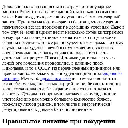
Довольно часто названия статей отражают популярные
запросы Рунета, и название данной статьи как раз именно
такое. Как похудеть в домашних условиях? Это популярный
запрос. При этом мало кто отдает себе отчет, что похудение
практически всегда происходит в домашних условиях. Даже в
том случае, если пациент весит несколько сотен килограммов
и ему проводят оперативное вмешательство по установке
баллона в желудок, то всё равно худеет он уже дома. Поэтому
случаи, когда худеют в лечебных учреждениях, являются
очень редкими, поскольку снижение массы тела – это
длительный процесс. Пожалуй, только длительные курсы
лечебного голодания проводились в клинике проф.
Николаева, и то в СССР. Из перечисленных принципов или
правил наиболее важны для похудения принципы
здорового
питания
. Мечту об
идеальном весе
невозможно воплотить в
жизнь без малых, но частых порций пищи, без достаточного
количества жидкости, без ограничения соли и отказа от
алкоголя. Довольно спорными выглядят рекомендации по
употреблению как можно большего количества белков,
поскольку любой рацион, в том числе и энергетически
редуцированный, должен быть полноценным.
Правильное питание при похудении