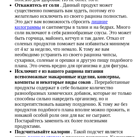
Откажитесь от соли
. Данный продукт может
существенно помешать вам худеть, поэтому его
желательно исключить из своего рациона полностью.
Это даст вам возможность сбросить
лишние
килограммы
и сантиметры в талии и на бедрах. Много
соли включают в себя разнообразные соусы. Это может
быть горчица, майонез, кетчуп и так далее. Отказ от
соленых продуктов поможет вам избавиться минимум
от 4 кг за неделю, что немало. К тому же вам
необходимо устранить из своего рациона чипсы,
сухарики, соленые и орешки и другую пищу подобного
плана. Это очень вредно для организма и для фигуры.
Исключит
е из вашего рациона питания
всевозможные макаронные изделия, консервы,
компоты и некоторые виды соков
. Переработанные
продукты содержат в себе большое количество
разнообразных химических добавок, которые не только
способны сильно навредить организму, но и
воспрепятствовать вашему похудению. К тому же без
продуктов подобного плана вполне можно прожить, и
никакой особой роли они для вас не сыграют.
Постарайтесь заменить их более полезными
продуктами.
Подсчитывайте калории
. Такой подсчет является