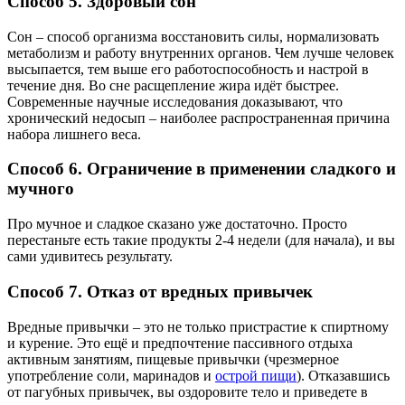
Способ 5. Здоровый сон
Сон – способ организма восстановить силы, нормализовать
метаболизм и работу внутренних органов. Чем лучше человек
высыпается, тем выше его работоспособность и настрой в
течение дня. Во сне расщепление жира идёт быстрее.
Современные научные исследования доказывают, что
хронический недосып – наиболее распространенная причина
набора лишнего веса.
Способ 6. Ограничение в применении сладкого и
мучного
Про мучное и сладкое сказано уже достаточно. Просто
перестаньте есть такие продукты 2-4 недели (для начала), и вы
сами удивитесь результату.
Способ 7. Отказ от вредных привычек
Вредные привычки – это не только пристрастие к спиртному
и курение. Это ещё и предпочтение пассивного отдыха
активным занятиям, пищевые привычки (чрезмерное
употребление соли, маринадов и
острой пищи
). Отказавшись
от пагубных привычек, вы оздоровите тело и приведете в