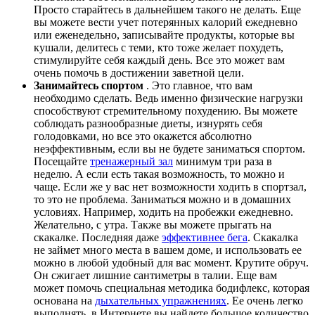
Просто старайтесь в дальнейшем такого не делать. Еще
вы можете вести учет потерянных калорий ежедневно
или еженедельно, записывайте продукты, которые вы
кушали, делитесь с теми, кто тоже желает похудеть,
стимулируйте себя каждый день. Все это может вам
очень помочь в достижении заветной цели.
Занимайтесь спортом
. Это главное, что вам
необходимо сделать. Ведь именно физические нагрузки
способствуют стремительному похудению. Вы можете
соблюдать разнообразные диеты, изнурять себя
голодовками, но все это окажется абсолютно
неэффективным, если вы не будете заниматься спортом.
Посещайте
тренажерный зал
минимум три раза в
неделю. А если есть такая возможность, то можно и
чаще. Если же у вас нет возможности ходить в спортзал,
то это не проблема. Заниматься можно и в домашних
условиях. Например, ходить на пробежки ежедневно.
Желательно, с утра. Также вы можете прыгать на
скакалке. Последняя даже
эффективнее бега
. Скакалка
не займет много места в вашем доме, и использовать ее
можно в любой удобный для вас момент. Крутите обруч.
Он сжигает лишние сантиметры в талии. Еще вам
может помочь специальная методика бодифлекс, которая
основана на
дыхательных упражнениях
. Ее очень легко
выполнять, в Интернете вы найдете большое количество