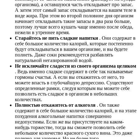
организма), а оставшуюся часть откладывает про запас.
А затем этот самый запас откладывается на вашем теле в
виде жира. При этом во второй половине дня организм
начинает откладывать такие запасы в два раза больше,
поэтому лучше всего кушать чаще именно после обеда,
нежели в утреннее время.
Старайтесь не пить сладкие напитки
. Они содержат в
себе большое количество калорий, которые постепенно
будут откладываться в вашем организме, и вы будете
полнеть. Даже соки рекомендуется разбавлять
натуральной негазированной водой.
Не исключайте сладости из своего организма целиком
. Ведь именно сладкое содержит в себе так называемые
гормоны счастья. А если вы откажитесь от него, то
можете впасть в глубочайшую депрессию. Существуют
определенные рамки, следуя которым вы можете себе
позволить есть сладкое в организм в небольших
количествах.
Полностью откажитесь от алкоголя
. Он также
содержит в себе большое количество калорий, и на этапе
похудения алкогольные напитки совершенно
недопустимы. Если же вы присутствуете на каком-
нибудь торжестве, тогда вы сможете позволить себе
небольшое количество красного сухого вина. Это даже
полезно для здоровья. Но не более того.