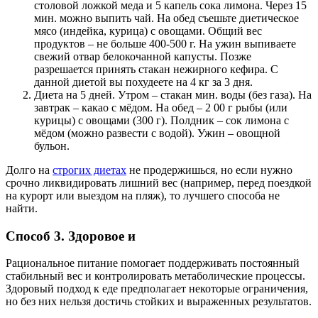
столовой ложкой меда и 5 капель сока лимона. Через 15
мин. можно выпить чай. На обед съешьте диетическое
мясо (индейка, курица) с овощами. Общий вес
продуктов – не больше 400-500 г. На ужин выпиваете
свежий отвар белокочанной капусты. Позже
разрешается принять стакан нежирного кефира. С
данной диетой вы похудеете на 4 кг за 3 дня.
Диета на 5 дней. Утром – стакан мин. воды (без газа). На
завтрак – какао с мёдом. На обед – 2 00 г рыбы (или
курицы) с овощами (300 г). Полдник – сок лимона с
мёдом (можно развести с водой). Ужин – овощной
бульон.
Долго на
строгих диетах
не продержишься, но если нужно
срочно ликвидировать лишний вес (например, перед поездкой
на курорт или выездом на пляж), то лучшего способа не
найти.
Способ 3. Здоровое и
Рациональное питание помогает поддерживать постоянный
стабильный вес и контролировать метаболические процессы.
Здоровый подход к еде предполагает некоторые ограничения,
но без них нельзя достичь стойких и выраженных результатов.