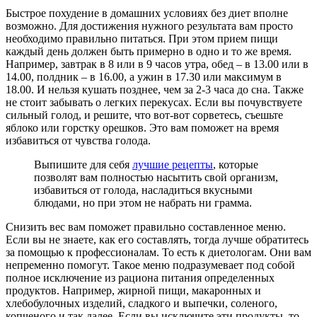
Быстрое похудение в домашних условиях без диет вполне
возможно. Для достижения нужного результата вам просто
необходимо правильно питаться. При этом прием пищи
каждый день должен быть примерно в одно и то же время.
Например, завтрак в 8 или в 9 часов утра, обед – в 13.00 или в
14.00, полдник – в 16.00, а ужин в 17.30 или максимум в
18.00. И нельзя кушать позднее, чем за 2-3 часа до сна. Также
не стоит забывать о легких перекусах. Если вы почувствуете
сильный голод, и решите, что вот-вот сорветесь, съешьте
яблоко или горстку орешков. Это вам поможет на время
избавиться от чувства голода.
Выпишите для себя
лучшие рецепты
, которые
позволят вам полностью насытить свой организм,
избавиться от голода, насладиться вкусными
блюдами, но при этом не набрать ни грамма.
Снизить вес вам поможет правильно составленное меню.
Если вы не знаете, как его составлять, тогда лучше обратитесь
за помощью к профессионалам. То есть к диетологам. Они вам
непременно помогут. Такое меню подразумевает под собой
полное исключение из рациона питания определенных
продуктов. Например, жирной пищи, макаронных и
хлебобулочных изделий, сладкого и выпечки, соленого,
копченого и так далее. Если вы исключите эти продукты, то