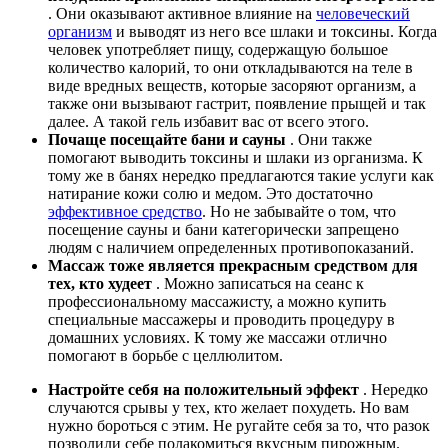
. Они оказывают активное влияние на
человеческий
организм
и выводят из него все шлаки и токсины. Когда
человек употребляет пищу, содержащую большое
количество калорий, то они откладываются на теле в
виде вредных веществ, которые засоряют организм, а
также они вызывают гастрит, появление прыщей и так
далее. А такой гель избавит вас от всего этого.
Почаще посещайте бани и сауны
. Они также
помогают выводить токсины и шлаки из организма. К
тому же в банях нередко предлагаются такие услуги как
натирание кожи солю и медом. Это достаточно
эффективное средство
. Но не забывайте о том, что
посещение сауны и бани категорически запрещено
людям с наличием определенных противопоказаний.
Массаж тоже является прекрасным средством для
тех, кто худеет
. Можно записаться на сеанс к
профессиональному массажисту, а можно купить
специальные массажеры и проводить процедуру в
домашних условиях. К тому же массажи отлично
помогают в борьбе с целлюлитом.
Настройте себя на положительный эффект
. Нередко
случаются срывы у тех, кто желает похудеть. Но вам
нужно бороться с этим. Не ругайте себя за то, что разок
позволили себе полакомиться вкусным пирожным.