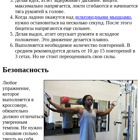
Делая вдох, атлет задерживает дыхание. Бицепс
максимально напрягается, локти сгибаются и начинается
тяга рукоятей к голове.
Когда ладони окажутся над
дельтовидными мышцами
,
нужно остановиться на несколько секунд. После этого
бицепсы напрягаются еще сильнее.
Делая выдох, атлет опускает рукояти в исходное
положение. Это движение делается плавно.
Выполняется необходимое количество повторений. В
среднем рекомендуется делать от 10 до 15 повторений в
3 сетах. Но не стоит переоценивать свои силы.
Безопасность
Любое
упражнение,
которое
выполняется в
кроссовере,
обязательно
должно отличаться
умеренным
темпом. Не нужно
слишком сильно
тянуть на себя