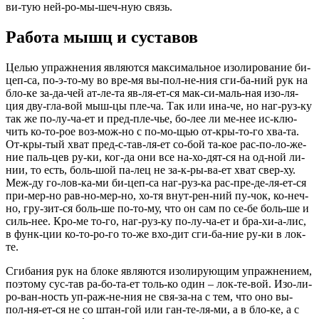
ви-тую ней-ро-мы-шеч-ную связь.
Работа мышц и суставов
Целью упражнения являются максимальное изолирование би-
цеп-са, по-э-то-му во вре-мя вы-пол-не-ния сги-ба-ний рук на
бло-ке за-да-чей ат-ле-та яв-ля-ет-ся мак-си-маль-ная изо-ля-
ция дву-гла-вой мыш-цы пле-ча. Так или ина-че, но наг-руз-ку
так же по-лу-ча-ет и пред-пле-чье, бо-лее ли ме-нее ис-клю-
чить ко-то-рое воз-мож-но с по-мо-щью от-кры-то-го хва-та.
От-кры-тый хват пред-с-тав-ля-ет со-бой та-кое рас-по-ло-же-
ние паль-цев ру-ки, ког-да они все на-хо-дят-ся на од-ной ли-
нии, то есть, боль-шой па-лец не за-к-ры-ва-ет хват свер-ху.
Меж-ду го-лов-ка-ми би-цеп-са наг-руз-ка рас-пре-де-ля-ет-ся
при-мер-но рав-но-мер-но, хо-тя внут-рен-ний пу-чок, ко-неч-
но, гру-зит-ся боль-ше по-то-му, что он сам по се-бе боль-ше и
силь-нее. Кро-ме то-го, наг-руз-ку по-лу-ча-ет и бра-хи-а-лис,
в функ-ции ко-то-ро-го то-же вхо-дит сги-ба-ние ру-ки в лок-
те.
Сгибания рук на блоке являются изолирующим упражнением,
поэтому сус-тав ра-бо-та-ет толь-ко один – лок-те-вой. Изо-ли-
ро-ван-ность уп-раж-не-ния не свя-за-на с тем, что оно вы-
пол-ня-ет-ся не со штан-гой или ган-те-ля-ми, а в бло-ке, а с