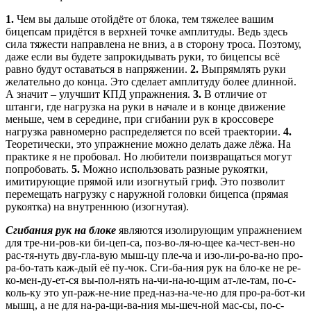
1.
Чем вы дальше отойдёте от блока, тем тяжелее вашим
бицепсам придётся в верхней точке амплитуды. Ведь здесь
сила тяжести направлена не вниз, а в сторону троса. Поэтому,
даже если вы будете запрокидывать руки, то бицепсы всё
равно будут оставаться в напряжении.
2.
Выпрямлять руки
желательно до конца. Это сделает амплитуду более длинной.
А значит – улучшит КПД упражнения.
3.
В отличие от
штанги, где нагрузка на руки в начале и в конце движение
меньше, чем в середине, при сгибании рук в кроссовере
нагрузка равномерно распределяется по всей траектории.
4.
Теоретически, это упражнение можно делать даже лёжа. На
практике я не пробовал. Но любители поизвращаться могут
попробовать.
5.
Можно использовать разные рукоятки,
имитирующие прямой или изогнутый гриф. Это позволит
перемещать нагрузку с наружной головки бицепса (прямая
рукоятка) на внутреннюю (изогнутая).
Сгибания рук на блоке
являются изолирующим упражнением
для тре-ни-ров-ки би-цеп-са, поз-во-ля-ю-щее ка-чест-вен-но
рас-тя-нуть дву-гла-вую мыш-цу пле-ча и изо-ли-ро-ва-но про-
ра-бо-тать каж-дый её пу-чок. Сги-ба-ния рук на бло-ке не ре-
ко-мен-ду-ет-ся вы-пол-нять на-чи-на-ю-щим ат-ле-там, по-с-
коль-ку это уп-раж-не-ние пред-наз-на-че-но для про-ра-бот-ки
мышц, а не для на-ра-щи-ва-ния мы-шеч-ной мас-сы, по-с-