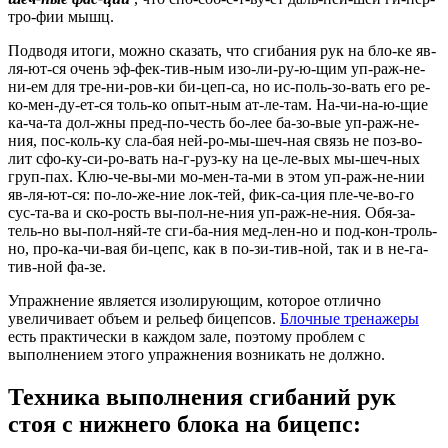
тро-фии мышц.
Подводя итоги, можно сказать, что сгибания рук на бло-ке яв-
ля-ют-ся очень эф-фек-тив-ным изо-ли-ру-ю-щим уп-раж-не-
ни-ем для тре-ни-ров-ки би-цеп-са, но ис-поль-зо-вать его ре-
ко-мен-ду-ет-ся толь-ко опыт-ным ат-ле-там. На-чи-на-ю-щие
ка-ча-та дол-жны пред-по-честь бо-лее ба-зо-вые уп-раж-не-
ния, пос-коль-ку сла-бая ней-ро-мы-шеч-ная связь не поз-во-
лит сфо-ку-си-ро-вать на-г-руз-ку на це-ле-вых мы-шеч-ных
груп-пах. Клю-че-вы-ми мо-мен-та-ми в этом уп-раж-не-нии
яв-ля-ют-ся: по-ло-же-ние лок-тей, фик-са-ция пле-че-во-го
сус-та-ва и ско-рость вы-пол-не-ния уп-раж-не-ния. Обя-за-
тель-но вы-пол-няй-те сги-ба-ния мед-лен-но и под-кон-троль-
но, про-ка-чи-вая би-цепс, как в по-зи-тив-ной, так и в не-га-
тив-ной фа-зе.
Упражнение является изолирующим, которое отлично
увеличивает объем и рельеф бицепсов.
Блочные тренажеры
есть практически в каждом зале, поэтому проблем с
выполнением этого упражнения возникать не должно.
Техника выполнения сгибаний рук
стоя с нижнего блока на бицепс: