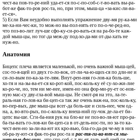
чест-ва пов-то-ре-ний уда-ет-ся по-с-по-соб-с-т-во-вать вы-ра-
бот-ке фак-то-ров рос-та, но, при этом, мыш-ца «за-кис-ли-ва-
ет-ся».
5) Если Вам неудобно выполнять упражнение дву-мя ру-ка-ми
ме-ха-ни-чес-ки, то мож-но вы-пол-нять его по-о-че-ред-но,
что поз-во-лит луч-ше сфо-ку-си-ро-вать-ся на ра-бо-те каж-
дой мыш-цы, но тог-да меж-ду под-хо-да-ми от-ды-хать не
нуж-но.
Анатомия
Бицепс плеча является маленькой, но очень важной мыш-цей,
сос-то-я-щей из двух го-ло-вок, от-ли-ча-ю-щих-ся по дли-не и
си-ло-вым по-ка-за-те-лям. Внут-рен-няя го-лов-ка боль-ше,
хо-тя и на-зы-ва-ет-ся ко-рот-кой, пос-коль-ку её су-хо-жи-лие
ко-ро-че, но, тем ни ме-нее, имен-но она фор-ми-ру-ет ос-нов-
ную мас-су дву-гла-вой мыш-цы. Не смот-ря на это, ла-те-
раль-ная го-лов-ка би-цеп-са так же очень важ-на, пос-коль-ку,
во-пер-вых, две мыш-цы всег-да боль-ше и силь-нее, чем од-
на, а, во-вто-рых, по-с-коль-ку внеш-ний пу-чок де-ла-ет би-
цепс вы-ше. Сги-ба-ния рук на бло-ке не поз-во-ля-ют про-ра-
ба-ты-вать го-лов-ки би-цеп-са в от-дель-нос-ти, но за-то ка-
чест-вен-но за-ли-ва-ют их кро-вью, бла-го-да-ря че-му в них
об-ра-зу-ют-ся фак-то-ры рос-та и
рас-тя-ги-ва-ют-ся мы-
шеч-ные фас-ции
, что спо-соб-с-т-ву-ет даль-ней-шей ги-пер-