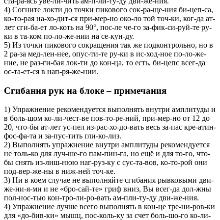
ста-ра-ясь уве-ли-чить ам-п-ли-ту-ду дви-же-ния.
4) Согните локти до точки пикового сок-ра-ще-ния би-цеп-са,
ко-то-рая на-хо-дит-ся при-мер-но око-ло той точ-ки, ког-да ат-
лет сги-ба-ет ло-коть на 90°, пос-ле че-го за-фик-си-руй-те ру-
ки в та-ком по-ло-же-нии на се-кун-ду.
5) Из точки пикового сокращения так же подконтрольно, но в
2 ра-за мед-лен-нее, опус-ти-те ру-ки в ис-ход-ное по-ло-же-
ние, не раз-ги-бая лок-ти до кон-ца, то есть, би-цепс всег-да
ос-та-ет-ся в нап-ря-же-нии.
Сгибания рук на блоке –
примечания
1) Упражнение рекомендуется выполнять внутри амплитуды и
в боль-шом ко-ли-чест-ве пов-то-ре-ний, при-мер-но от 12 до
20, что-бы ат-лет ус-пел из-рас-хо-до-вать весь за-пас кре-атин-
фос-фа-та и за-пус-тить гли-ко-лиз.
2) Выполнять упражнение внутри амплитуды рекомендуется
не толь-ко для луч-ше-го пам-пин-га, но ещё и для то-го, что-
бы снять из-лиш-нюю наг-руз-ку с сус-та-вов, ко-то-рой они
под-вер-же-ны в ниж-ней точ-ке.
3) Ни в коем случае не выполняйте сгибания рывковыми дви-
же-ни-я-ми и не «бро-сай-те» гриф вниз, Вы всег-да дол-жны
пол-нос-тью кон-тро-ли-ро-вать ам-пли-ту-ду дви-же-ния.
4) Упражнение лучше всего выполнять в кон-це тре-ни-ров-ки
для «до-бив-ки» мышц, пос-коль-ку за счет боль-шо-го ко-ли-