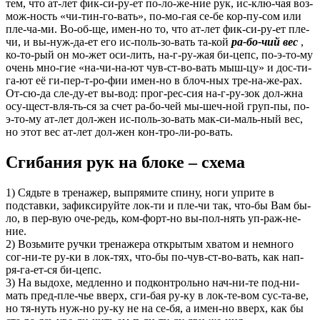
тем, что ат-лет фик-си-ру-ет по-ло-же-ние рук, ис-клю-чая воз-
мож-ность «чи-тин-го-вать», по-мо-гая се-бе кор-пу-сом или
пле-ча-ми. Во-об-ще, имен-но то, что ат-лет фик-си-ру-ет пле-
чи, и вы-нуж-да-ет его ис-поль-зо-вать та-кой
ра-бо-чий вес
,
ко-то-рый он мо-жет оси-лить, на-г-ру-жая би-цепс, по-э-то-му
очень мно-гие «на-чи-на-ют чув-ст-во-вать мыш-цу» и дос-ти-
га-ют её ги-пер-т-ро-фии имен-но в блоч-ных тре-на-же-рах.
От-сю-да сле-ду-ет вы-вод: прог-рес-сия на-г-ру-зок дол-жна
осу-щест-вля-ть-ся за счет ра-бо-чей мы-шеч-ной груп-пы, по-
э-то-му ат-лет дол-жен ис-поль-зо-вать мак-си-маль-ный вес,
но этот вес ат-лет дол-жен кон-тро-ли-ро-вать.
Сгибания рук на блоке – схема
1) Сядьте в тренажер, выпрямите спину, ноги уприте в
подставки, зафиксируйте лок-ти и пле-чи так, что-бы Вам бы-
ло, в пер-вую оче-редь, ком-форт-но вы-пол-нять уп-раж-не-
ние.
2) Возьмите ручки тренажера открытым хватом и немного
сог-ни-те ру-ки в лок-тях, что-бы по-чув-ст-во-вать, как нап-
ря-га-ет-ся би-цепс.
3) На выдохе, медленно и подконтрольно нач-ни-те под-ни-
мать пред-пле-чье вверх, сги-бая ру-ку в лок-те-вом сус-та-ве,
но тя-нуть нуж-но ру-ку не на се-бя, а имен-но вверх, как бы