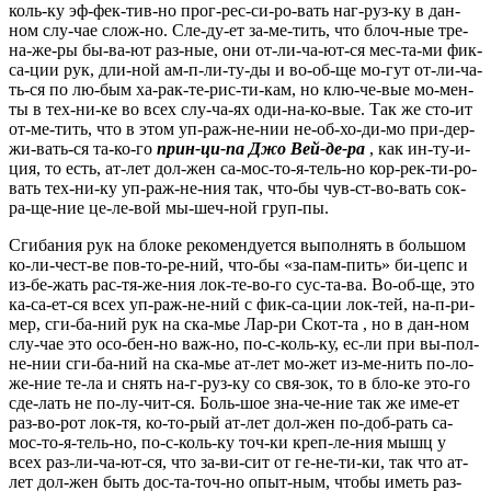
коль-ку эф-фек-тив-но прог-рес-си-ро-вать наг-руз-ку в дан-
ном слу-чае слож-но. Сле-ду-ет за-ме-тить, что блоч-ные тре-
на-же-ры бы-ва-ют раз-ные, они от-ли-ча-ют-ся мес-та-ми фик-
са-ции рук, дли-ной ам-п-ли-ту-ды и во-об-ще мо-гут от-ли-ча-
ть-ся по лю-бым ха-рак-те-рис-ти-кам, но клю-че-вые мо-мен-
ты в тех-ни-ке во всех слу-ча-ях оди-на-ко-вые. Так же сто-ит
от-ме-тить, что в этом уп-раж-не-нии не-об-хо-ди-мо при-дер-
жи-вать-ся та-ко-го
прин-ци-па Джо Вей-де-ра
, как ин-ту-и-
ция, то есть, ат-лет дол-жен са-мос-то-я-тель-но кор-рек-ти-ро-
вать тех-ни-ку уп-раж-не-ния так, что-бы чув-ст-во-вать сок-
ра-ще-ние це-ле-вой мы-шеч-ной груп-пы.
Сгибания рук на блоке рекомендуется выполнять в большом
ко-ли-чест-ве пов-то-ре-ний, что-бы «за-пам-пить» би-цепс и
из-бе-жать рас-тя-же-ния лок-те-во-го сус-та-ва. Во-об-ще, это
ка-са-ет-ся всех уп-раж-не-ний с фик-са-ции лок-тей, на-п-ри-
мер, сги-ба-ний рук на ска-мье Лар-ри Скот-та , но в дан-ном
слу-чае это осо-бен-но важ-но, по-с-коль-ку, ес-ли при вы-пол-
не-нии сги-ба-ний на ска-мье ат-лет мо-жет из-ме-нить по-ло-
же-ние те-ла и снять на-г-руз-ку со свя-зок, то в бло-ке это-го
сде-лать не по-лу-чит-ся. Боль-шое зна-че-ние так же име-ет
раз-во-рот лок-тя, ко-то-рый ат-лет дол-жен по-доб-рать са-
мос-то-я-тель-но, по-с-коль-ку точ-ки креп-ле-ния мышц у
всех раз-ли-ча-ют-ся, что за-ви-сит от ге-не-ти-ки, так что ат-
лет дол-жен быть дос-та-точ-но опыт-ным, чтобы иметь раз-