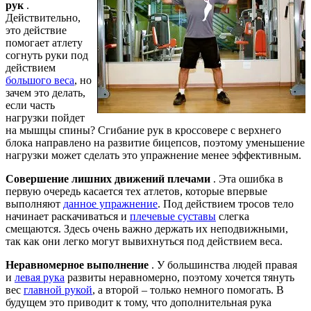
рук
.
Действительно,
это действие
помогает атлету
согнуть руки под
действием
большого веса
, но
зачем это делать,
если часть
нагрузки пойдет
на мышцы спины? Сгибание рук в кроссовере с верхнего
блока направлено на развитие бицепсов, поэтому уменьшение
нагрузки может сделать это упражнение менее эффективным.
Совершение лишних движений плечами
. Эта ошибка в
первую очередь касается тех атлетов, которые впервые
выполняют
данное упражнение
. Под действием тросов тело
начинает раскачиваться и
плечевые суставы
слегка
смещаются. Здесь очень важно держать их неподвижными,
так как они легко могут вывихнуться под действием веса.
Неравномерное выполнение
. У большинства людей правая
и
левая рука
развиты неравномерно, поэтому хочется тянуть
вес
главной рукой
, а второй – только немного помогать. В
будущем это приводит к тому, что дополнительная рука