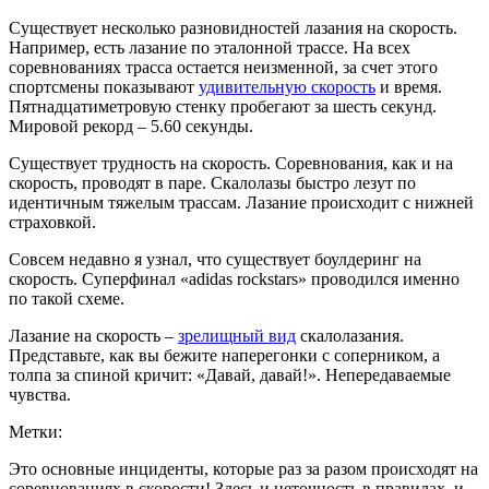
Существует несколько разновидностей лазания на скорость.
Например, есть лазание по эталонной трассе. На всех
соревнованиях трасса остается неизменной, за счет этого
спортсмены показывают
удивительную скорость
и время.
Пятнадцатиметровую стенку пробегают за шесть секунд.
Мировой рекорд – 5.60 секунды.
Существует трудность на скорость. Соревнования, как и на
скорость, проводят в паре. Скалолазы быстро лезут по
идентичным тяжелым трассам. Лазание происходит с нижней
страховкой.
Совсем недавно я узнал, что существует боулдеринг на
скорость. Суперфинал «adidas rockstars» проводился именно
по такой схеме.
Лазание на скорость –
зрелищный вид
скалолазания.
Представьте, как вы бежите наперегонки с соперником, а
толпа за спиной кричит: «Давай, давай!». Непередаваемые
чувства.
Метки:
Это основные инциденты, которые раз за разом происходят на
соревнованиях в скорости! Здесь и неточность в правилах, и