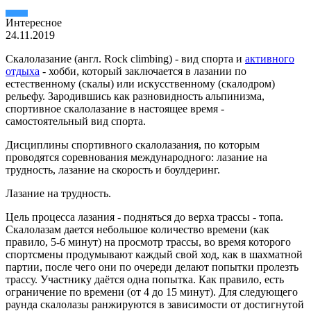
Интересное
24.11.2019
Скалолазание (англ. Rock climbing) - вид спорта и
активного
отдыха
- хобби, который заключается в лазании по
естественному (скалы) или искусственному (скалодром)
рельефу. Зародившись как разновидность альпинизма,
спортивное скалолазание в настоящее время -
самостоятельный вид спорта.
Дисциплины спортивного скалолазания, по которым
проводятся соревнования международного: лазание на
трудность, лазание на скорость и боулдеринг.
Лазание на трудность.
Цель процесса лазания - подняться до верха трассы - топа.
Скалолазам дается небольшое количество времени (как
правило, 5-6 минут) на просмотр трассы, во время которого
спортсмены продумывают каждый свой ход, как в шахматной
партии, после чего они по очереди делают попытки пролезть
трассу. Участнику даётся одна попытка. Как правило, есть
ограничение по времени (от 4 до 15 минут). Для следующего
раунда скалолазы ранжируются в зависимости от достигнутой