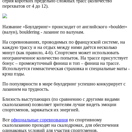
серия коротких предельно сложных трасс (количество
перехватов от 4 до 12).
Название «Боулдеринг» происходит от английского «boulder»
(валун), bouldering - лазание по валунам.
На соревнованиях, проводимых по французской системе, на
каждую трассу и на отдых между ними даётся несколько
минут (как правило, 4-6). Спортсмен может использовать
неограниченное количество попыток. На трассе присутствует
бонус – промежуточный финиш и топ – финиш на трассе.
Используется гимнастическая страховка и специальные маты -
крэш пэды.
По популярности в мире боулдеринг успешно конкурирует с
лазанием на трудность.
Близость выступающих (по сравнению с другими видами
скалолазания) позволяет зрителям лучше видеть эмоции
спортсменов, заряжаться их энергией.
Все
официальные соревнования
по спортивному
скалолазанию проходят на скалодромах, для обеспечения
одинаковых условий для участия спортсменов.