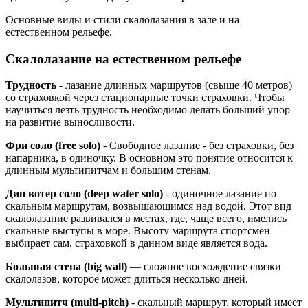
Основные виды и стили скалолазания в зале и на
естественном рельефе.
Скалолазание на естественном рельефе
Трудность
- лазание длинных маршрутов (свыше 40 метров)
со страховкой через стационарные точки страховки. Чтобы
научиться лезть трудность необходимо делать больший упор
на развитие выносливости.
Фри соло (free solo)
- Свободное лазание - без страховки, без
напарника, в одиночку. В основном это понятие относится к
длинным мультипитчам и большим стенам.
Дип вотер соло (deep water solo)
- одиночное лазание по
скальным маршрутам, возвышающимся над водой. Этот вид
скалолазание развивался в местах, где, чаще всего, имелись
скальные выступы в море. Высоту маршрута спортсмен
выбирает сам, страховкой в данном виде является вода.
Большая стена (big wall)
— сложное восхождение связки
скалолазов, которое может длиться несколько дней.
Мультипитч (multi-pitch)
- скальный маршрут, который имеет