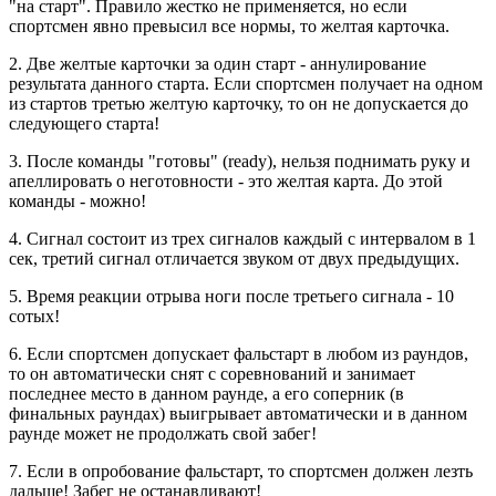
"на старт". Правило жестко не применяется, но если
спортсмен явно превысил все нормы, то желтая карточка.
2. Две желтые карточки за один старт - аннулирование
результата данного старта. Если спортсмен получает на одном
из стартов третью желтую карточку, то он не допускается до
следующего старта!
3. После команды "готовы" (ready), нельзя поднимать руку и
апеллировать о неготовности - это желтая карта. До этой
команды - можно!
4. Сигнал состоит из трех сигналов каждый с интервалом в 1
сек, третий сигнал отличается звуком от двух предыдущих.
5. Время реакции отрыва ноги после третьего сигнала - 10
сотых!
6. Если спортсмен допускает фальстарт в любом из раундов,
то он автоматически снят с соревнований и занимает
последнее место в данном раунде, а его соперник (в
финальных раундах) выигрывает автоматически и в данном
раунде может не продолжать свой забег!
7. Если в опробование фальстарт, то спортсмен должен лезть
дальше! Забег не останавливают!