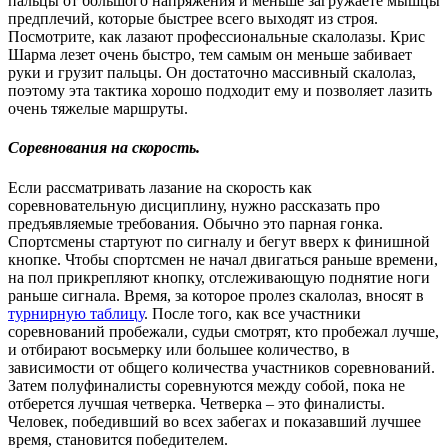
пальцы от большого напряжения и меньше загружаете мышцы
предплечий, которые быстрее всего выходят из строя.
Посмотрите, как лазают профессиональные скалолазы. Крис
Шарма лезет очень быстро, тем самым он меньше забивает
руки и грузит пальцы. Он достаточно массивный скалолаз,
поэтому эта тактика хорошо подходит ему и позволяет лазить
очень тяжелые маршруты.
Соревнования на скорость.
Если рассматривать лазание на скорость как
соревновательную дисциплину, нужно рассказать про
предъявляемые требования. Обычно это парная гонка.
Спортсмены стартуют по сигналу и бегут вверх к финишной
кнопке. Чтобы спортсмен не начал двигаться раньше времени,
на пол прикрепляют кнопку, отслеживающую поднятие ноги
раньше сигнала. Время, за которое пролез скалолаз, вносят в
турнирную таблицу
. После того, как все участники
соревнований пробежали, судьи смотрят, кто пробежал лучше,
и отбирают восьмерку или большее количество, в
зависимости от общего количества участников соревнований.
Затем полуфиналисты соревнуются между собой, пока не
отберется лучшая четверка. Четверка – это финалисты.
Человек, победивший во всех забегах и показавший лучшее
время, становится победителем.