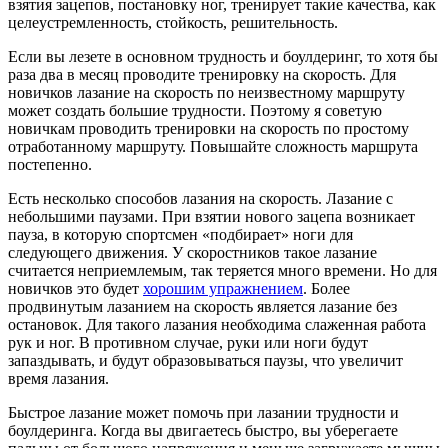
взятия зацепов, постановку ног, тренирует такие качества, как
целеустремленность, стойкость, решительность.
Если вы лезете в основном трудность и боулдеринг, то хотя бы
раза два в месяц проводите тренировку на скорость. Для
новичков лазание на скорость по неизвестному маршруту
может создать большие трудности. Поэтому я советую
новичкам проводить тренировки на скорость по простому
отработанному маршруту. Повышайте сложность маршрута
постепенно.
Есть несколько способов лазания на скорость. Лазание с
небольшими паузами. При взятии нового зацепа возникает
пауза, в которую спортсмен «подбирает» ноги для
следующего движения. У скоростников такое лазание
считается неприемлемым, так теряется много времени. Но для
новичков это будет
хорошим упражнением
. Более
продвинутым лазанием на скорость является лазание без
остановок. Для такого лазания необходима слаженная работа
рук и ног. В противном случае, руки или ноги будут
запаздывать, и будут образовываться паузы, что увеличит
время лазания.
Быстрое лазание может помочь при лазании трудности и
боулдеринга. Когда вы двигаетесь быстро, вы уберегаете