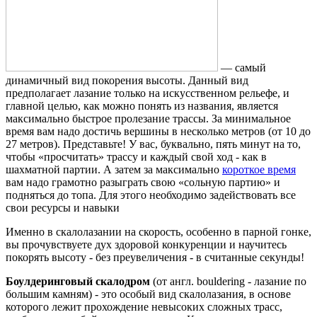
— самый
динамичный вид покорения высоты. Данный вид
предполагает лазание только на искусственном рельефе, и
главной целью, как можно понять из названия, является
максимально быстрое пролезание трассы. За минимальное
время вам надо достичь вершины в несколько метров (от 10 до
27 метров). Представьте! У вас, буквально, пять минут на то,
чтобы «просчитать» трассу и каждый свой ход - как в
шахматной партии. А затем за максимально
короткое время
вам надо грамотно разыграть свою «сольную партию» и
подняться до топа. Для этого необходимо задействовать все
свои ресурсы и навыки
Именно в скалолазании на скорость, особенно в парной гонке,
вы прочувствуете дух здоровой конкуренции и научитесь
покорять высоту - без преувеличения - в считанные секунды!
Боулдеринговый скалодром
(от англ. bouldering - лазание по
большим камням) - это особый вид скалолазания, в основе
которого лежит прохождение невысоких сложных трасс,