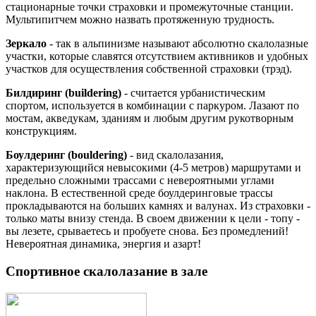
стационарные точки страховки и промежуточные станции.
Мультипитчем можно назвать протяженную трудность.
Зеркало
- так в альпинизме называют абсолютно скалолазные
участки, которые славятся отсутствием активников и удобных
участков для осуществления собственной страховки (трэд).
Билдиринг (buildering)
- считается урбанистическим
спортом, используется в комбинации с паркуром. Лазают по
мостам, акведукам, зданиям и любым другим рукотворным
конструкциям.
Боулдеринг (bouldering)
- вид скалолазания,
характеризующийся невысокими (4-5 метров) маршрутами и
предельно сложными трассами с невероятными углами
наклона. В естественной среде боулдеринговые трассы
прокладываются на больших камнях и валунах. Из страховки -
только маты внизу стенда. В своем движении к цели - топу -
вы лезете, срываетесь и пробуете снова. Без промедлений!
Невероятная динамика, энергия и азарт!
Спортивное скалолазание в зале