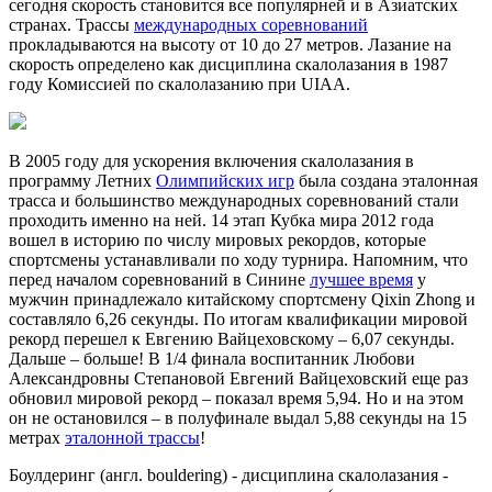
сегодня скорость становится все популярней и в Азиатских
странах. Трассы
международных соревнований
прокладываются на высоту от 10 до 27 метров. Лазание на
скорость определено как дисциплина скалолазания в 1987
году Комиссией по скалолазанию при UIAA.
В 2005 году для ускорения включения скалолазания в
программу Летних
Олимпийских игр
была создана эталонная
трасса и большинство международных соревнований стали
проходить именно на ней. 14 этап Кубка мира 2012 года
вошел в историю по числу мировых рекордов, которые
спортсмены устанавливали по ходу турнира. Напомним, что
перед началом соревнований в Синине
лучшее время
у
мужчин принадлежало китайскому спортсмену Qixin Zhong и
составляло 6,26 секунды. По итогам квалификации мировой
рекорд перешел к Евгению Вайцеховскому – 6,07 секунды.
Дальше – больше! В 1/4 финала воспитанник Любови
Александровны Степановой Евгений Вайцеховский еще раз
обновил мировой рекорд – показал время 5,94. Но и на этом
он не остановился – в полуфинале выдал 5,88 секунды на 15
метрах
эталонной трассы
!
Боулдеринг (англ. bouldering) - дисциплина скалолазания -