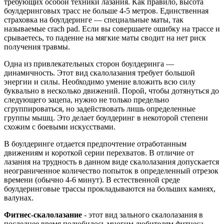
требующих особой техники лазания. Как правило, высота
боулдеринговых трасс не больше 4-5 метров. Единственная
страховка на боулдеринге — специальные маты, так
называемые crach pad. Если вы совершаете ошибку на трассе и
срываетесь, то падение на мягкие маты сводит на нет риск
получения травмы.
Одна из привлекательных сторон боулдеринга —
динамичность. Этот вид скалолазания требует большой
энергии и силы. Необходимо умение вложить всю силу
буквально в несколько движений. Порой, чтобы дотянуться до
следующего зацепа, нужно не только предельно
сгруппироваться, но задействовать лишь определенные
группы мышц. Это делает боулдеринг в некоторой степени
схожим с боевыми искусствами.
В боулдеринге отдается предпочтение отработанным
движениям и короткой серии перехватов. В отличие от
лазания на трудность в данном виде скалолазания допускается
неограниченное количество попыток в определенный отрезок
времени (обычно 4-6 минут). В естественной среде
боулдеринговые трассы прокладываются на больших камнях,
валунах.
Фитнес-скалолазание
- этот вид зального скалолазания в
последнее время полюбилось многим любителям фитнеса.