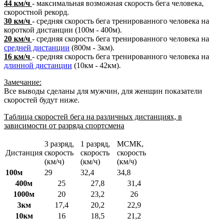
44 км/ч
- максимальная возможная скорость бега человека,
скоростной рекорд.
30 км/ч
- средняя скорость бега тренированного человека на
короткой дистанции (100м - 400м).
20 км/ч
- средняя скорость бега тренированного человека на
средней дистанции
(800м - 3км).
16 км/ч
- средняя скорость бега тренированного человека на
длинной дистанции
(10км - 42км).
Замечание:
Все выводы сделаны для мужчин, для женщин показатели
скоростей будут ниже.
Таблица cкоростей бега на различных дистанциях, в
зависимости от разряда спортсмена
3 разряд,
1 разряд,
МСМК,
Дистанция
скорость
скорость
скорость
(км/ч)
(км/ч)
(км/ч)
100м
29
32,4
34,8
400м
25
27,8
31,4
1000м
20
23,2
26
3км
17,4
20,2
22,9
10км
16
18,5
21,2