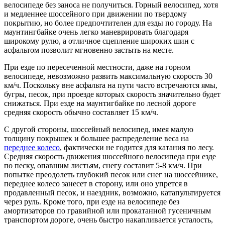
велосипеде без заноса не получиться. Горный велосипед, хотя
и медленнее шоссейного при движении по твердому
покрытию, но более предпочтителен для езды по городу. На
маунтингбайке очень легко маневрировать благодаря
широкому рулю, а отличное сцепление широких шин с
асфальтом позволит мгновенно застыть на месте.
При езде по пересеченной местности, даже на горном
велосипеде, невозможно развить максимальную скорость 30
км/ч. Поскольку вне асфальта на пути часто встречаются ямы,
бугры, песок, при проезде которых скорость значительно будет
снижаться. При езде на маунтигбайке по лесной дороге
средняя скорость обычно составляет 15 км/ч.
С другой стороны, шоссейный велосипед, имея малую
толщину покрышек и большее распределение веса на
переднее колесо
, фактически не годится для катания по лесу.
Средняя скорость движения шоссейного велосипеда при езде
по песку, опавшим листьям, снегу составит 5-8 км/ч. При
попытке преодолеть глубокий песок или снег на шоссейнике,
переднее колесо занесет в сторону, или оно упрется в
продавленный песок, и наездник, возможно, катапультируется
через руль. Кроме того, при езде на велосипеде без
амортизаторов по гравийной или прокатанной гусеничным
транспортом дороге, очень быстро накапливается усталость,