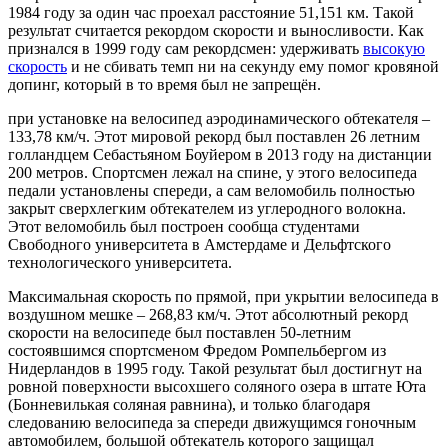
1984 году за один час проехал расстояние 51,151 км. Такой
результат считается рекордом скорости и выносливости. Как
признался в 1999 году сам рекордсмен: удерживать
высокую
скорость
и не сбивать темп ни на секунду ему помог кровяной
допинг, который в то время был не запрещён.
при установке на велосипед аэродинамического обтекателя –
133,78 км/ч. Этот мировой рекорд был поставлен 26 летним
голландцем Себастьяном Боуйером в 2013 году на дистанции
200 метров. Спортсмен лежал на спине, у этого велосипеда
педали установлены спереди, а сам веломобиль полностью
закрыт сверхлегким обтекателем из углеродного волокна.
Этот веломобиль был построен сообща студентами
Свободного университета в Амстердаме и Дельфтского
технологического университета.
Максимальная скорость по прямой,
при укрытии велосипеда в
воздушном мешке
– 268,83 км/ч. Этот абсолютный рекорд
скорости на велосипеде был поставлен 50-летним
состоявшимся спортсменом Фредом Ромпельбергом из
Нидерландов в 1995 году. Такой результат был достигнут на
ровной поверхности высохшего соляного озера в штате Юта
(Бонневилькая соляная равнина), и только благодаря
следованию велосипеда за спереди движущимся гоночным
автомобилем, большой обтекатель которого защищал