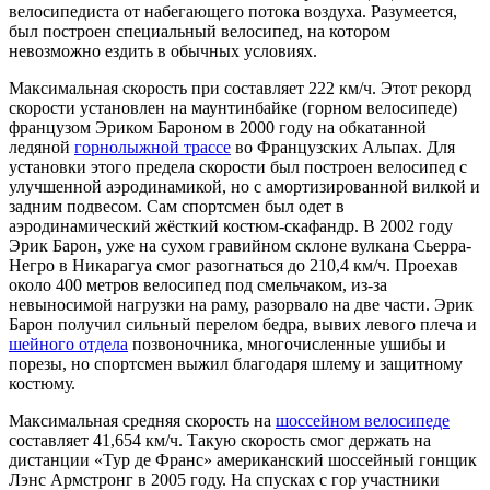
велосипедиста от набегающего потока воздуха. Разумеется,
был построен специальный велосипед, на котором
невозможно ездить в обычных условиях.
Максимальная скорость при составляет 222 км/ч. Этот рекорд
скорости установлен на маунтинбайке (горном велосипеде)
французом Эриком Бароном в 2000 году на обкатанной
ледяной
горнолыжной трассе
во Французских Альпах. Для
установки этого предела скорости был построен велосипед с
улучшенной аэродинамикой, но с амортизированной вилкой и
задним подвесом. Сам спортсмен был одет в
аэродинамический жёсткий костюм-скафандр. В 2002 году
Эрик Барон, уже на сухом гравийном склоне вулкана Сьерра-
Негро в Никарагуа смог разогнаться до 210,4 км/ч. Проехав
около 400 метров велосипед под смельчаком, из-за
невыносимой нагрузки на раму, разорвало на две части. Эрик
Барон получил сильный перелом бедра, вывих левого плеча и
шейного отдела
позвоночника, многочисленные ушибы и
порезы, но спортсмен выжил благодаря шлему и защитному
костюму.
Максимальная средняя скорость на
шоссейном велосипеде
составляет 41,654 км/ч. Такую скорость смог держать на
дистанции «Тур де Франс» американский шоссейный гонщик
Лэнс Армстронг в 2005 году. На спусках с гор участники