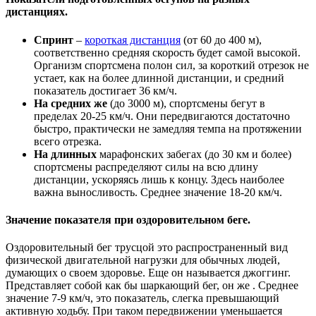
дистанциях.
Спринт
–
короткая дистанция
(от 60 до 400 м),
соответственно средняя скорость будет самой высокой.
Организм спортсмена полон сил, за короткий отрезок не
устает, как на более длинной дистанции, и средний
показатель достигает 36 км/ч.
На средних же
(до 3000 м), спортсмены бегут в
пределах 20-25 км/ч. Они передвигаются достаточно
быстро, практически не замедляя темпа на протяжении
всего отрезка.
На длинных
марафонских забегах (до 30 км и более)
спортсмены распределяют силы на всю длину
дистанции, ускоряясь лишь к концу. Здесь наиболее
важна выносливость. Среднее значение 18-20 км/ч.
Значение показателя при оздоровительном беге.
Оздоровительный бег трусцой это распространенный вид
физической двигательной нагрузки для обычных людей,
думающих о своем здоровье. Еще он называется джоггинг.
Представляет собой как бы шаркающий бег, он же . Среднее
значение 7-9 км/ч, это показатель, слегка превышающий
активную ходьбу. При таком передвижении уменьшается