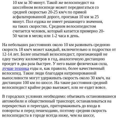
10 км за 30 минут. Такой же велосипедист на
шоссейном велосипеде может передвигаться со
средней скоростью 20-25 км/ч по прямой
асфальтированной дороге, проезжая 10 км за 25
минут. Пол ездока не имеет решающего значения,
на таких скоростях. Средним велосипедистом
считается человек, который катается примерно 20-
50 часов в месяц или 1-2 часа в день.
На небольших расстояниях около 10 км развивать среднюю
скорость 18 км/ч может каждый, включительно и подростки от
12-14 лет. Более опытный велосипедист, проезжающий не
одну тысячу километров в год, аналогичную дистанцию
проедет в два раза быстрее. У него выше физическая сила,
лучше техника
езды и, как правило, более качественный
велосипед. Такие люди благодаря натренированной
выносливости могут удерживать скорость около 30 км/ч, на
дистанции 100 км по шоссе. На такие расстояния средний
велосипедист крайне редко выезжает, или не ездит вовсе.
В городских условиях необходимо: объезжать остановившиеся
автомобили и общественный транспорт, останавливаться на
перекрестках и переездах, притормаживать до входа в
повороты и перед пешеходами, поэтому средняя скорость
велосипедиста в городе всегда ниже, чем на шоссе,