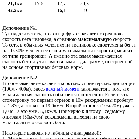
21,1км
15,6
17,7
20,3
42,2км
-
16,1
19
Дополнение №1:
Тут надо заметить, что эти цифры означают не среднюю
скорость бега человека, а среднюю
максимальную
скорость.
То есть, в обычных условиях на тренировке спортсмены бегут
на 10-30% медленнее своей максимальной скорости (зависит
от типа тренировки). А именно эта самая максимальная
скорость бега и учитывается нами в диаграмме, построенной
на основе спортивных беговых норм.
Дополнение №2:
Второе замечание касается коротких спринтерских дистанций
(100м - 400м). Здесь
важный момент
заключается в том, что
максимальная скорость набирается постепенно. Если взять
стометровку, то первый отрезок в 10м рекордсмены пробегут
за 1,83с, а это всего 19,6км/ч. Второй отрезок (10м-20м) уже за
1,03с - а это уже 35,1км/ч. Примерно к пятому - седьмому
отрезкам (50м-70м) рекордсмены выходят на свою
максимальную скорость бега.
Некоторые выводы из таблицы с диаграммой:
1.
44км/ч
- самая быстрая на данный момент зафиксированная