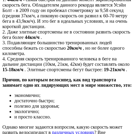
скорость бега. Обладателем данного рекорда является Усэйн
Болт - в 2009 году он пробежал стометровку за 9,58 секунд
(средняя 37км/ч, а пиковую скорость он развил к 60-70 метру
бега в 43,9км/ч). И это бег в идеальных условиях, и на очень
короткой дистанции.
2. Даже элитные спортсмены не в состоянии развить скорость
бега более
44км/ч
.
3. Подавляющее большинство тренированных людей
способны бежать со скоростью
20км/ч
, но не более одного
километра.
4. Средняя скорость тренированного человека в беге на
дальние дистанции (10км, 21км, 42км) будет составлять около
15-18км/ч
. Элитные спортсмены бегут быстрее:
19-21км/ч
.
Причин, по которым велосипед, как вид транспорта
занимает одно их лидирующих мест в мире множество, это:
экономично;
достаточно быстро;
полезно для здоровья;
экологично;
и просто классно.
Однако многие задаются вопросом, какую скорость может
развить велосипедист в
различных условиях
? Вне