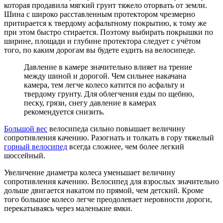
которая продавила мягкий грунт тяжело оторвать от земли.
Шина с широко расставленным протектором чрезмерно
притирается к твердому асфальтному покрытию, к тому же
при этом быстро стирается. Поэтому выбирать покрышки по
ширине, площади и глубине протектора следует с учётом
того, по каким дорогам вы будете ездить на велосипеде.
Давление в камере значительно влияет на трение
между шиной и дорогой. Чем сильнее накачана
камера, тем легче колесо катится по асфальту и
твердому грунту. Для облегчения езды по щебню,
песку, грязи, снегу давление в камерах
рекомендуется снизить.
Большой вес
велосипеда сильно повышает величину
сопротивления качению. Разогнать и толкать в гору тяжелый
горный велосипед
всегда сложнее, чем более легкий
шоссейный.
Увеличение диаметра колеса уменьшает величину
сопротивления качению. Велосипед для взрослых значительно
дольше двигается накатом по прямой, чем детский. Кроме
того большое колесо легче преодолевает неровности дороги,
перекатываясь через маленькие ямки.