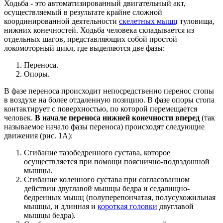
Ходьба - это автоматизированный двигательный акт,
осуществляемый в результате крайне сложной
координированной деятельности
скелетных мышц
туловища,
нижних конечностей. Ходьба человека складывается из
отдельных шагов, представляющих собой простой
локомоторный цикл, где выделяются две фазы:
Переноса.
Опоры.
В фазе переноса происходит непосредственно перенос стопы
в воздухе на более отдаленную позицию. В фазе опоры стопа
контактирует с поверхностью, по которой перемещается
человек.
В начале переноса нижней конечности вперед
(так
называемое начало фазы переноса) происходят следующие
движения (рис. 1А):
Сгибание тазобедренного сустава, которое
осуществляется при помощи пояснично-подвздошной
мышцы.
Сгибание коленного сустава при согласованном
действии двуглавой мышцы бедра и седалищно-
бедренных мышц (полуперепончатая, полусухожильная
мышцы, и длинная и
короткая головки
двуглавой
мышцы бедра).