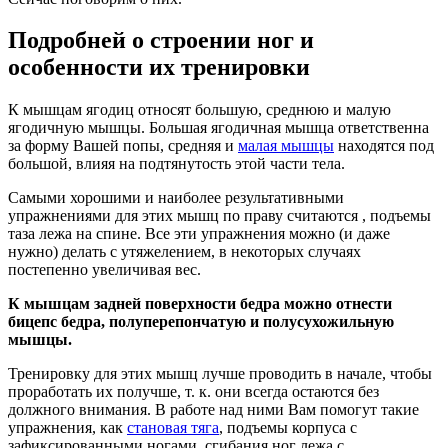
Подробней о строении ног и
особенности их тренировки
К мышцам ягодиц относят большую, среднюю и малую
ягодичную мышцы. Большая ягодичная мышца ответственна
за форму Вашей попы, средняя и
малая мышцы
находятся под
большой, влияя на подтянутость этой части тела.
Самыми хорошими и наиболее результативными
упражнениями для этих мышц по праву считаются , подъемы
таза лежа на спине. Все эти упражнения можно (и даже
нужно) делать с утяжелением, в некоторых случаях
постепенно увеличивая вес.
К мышцам задней поверхности бедра можно отнести
бицепс бедра, полуперепончатую и полусухожильную
мышцы.
Тренировку для этих мышц лучше проводить в начале, чтобы
проработать их получше, т. к. они всегда остаются без
должного внимания. В работе над ними Вам помогут такие
упражнения, как
становая тяга
, подъемы корпуса с
зафиксированными ногами, сгибания ног лежа с