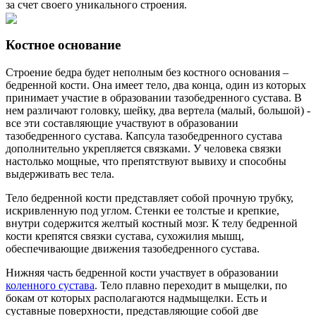
за счет своего уникального строения.
Костное основание
Строение бедра будет неполным без костного основания –
бедренной кости. Она имеет тело, два конца, один из которых
принимает участие в образовании тазобедренного сустава. В
нем различают головку, шейку, два вертела (малый, большой) -
все эти составляющие участвуют в образовании
тазобедренного сустава. Капсула тазобедренного сустава
дополнительно укрепляется связками. У человека связки
настолько мощные, что препятствуют вывиху и способны
выдерживать вес тела.
Тело бедренной кости представляет собой прочную трубку,
искривленную под углом. Стенки ее толстые и крепкие,
внутри содержится желтый костный мозг. К телу бедренной
кости крепятся связки сустава, сухожилия мышц,
обеспечивающие движения тазобедренного сустава.
Нижняя часть бедренной кости участвует в образовании
коленного сустава
. Тело плавно переходит в мыщелки, по
бокам от которых располагаются надмыщелки. Есть и
суставные поверхности, представляющие собой две