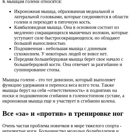
К мышцам голени относятся:
Икроножная мышца, образованная медиальной и
латеральной головками, которые соединяются в области
голени и переходят в пяточную кость.
Камбаловидная мышца. Она в основном состоит из
медленно сокращающихся мышечных волокон, которые
уступают силе быстросокращающихся, но обладают
большой выносливостью.
Подошвенная - небольшая мышца с длинным
сухожилием. У некоторых людей ее вовсе нет.
Передняя большеберцовая мышца берет свое начало с
большеберцовой кости. Она отвечает за разгибание и
супинирование стопы.
Мышцы голени - это тот дивизион, который выполняет
функцию удержания и переноса веса всего тела. Также
мышцы берут на себя «ответственность» в поднятиях на
носки и подошвенном сгибании в голеностопном суставе, а
икроножная мышца еще и участвует в сгибании колена.
Все «за» и «против» в тренировке ног
Очень частая проблема новичков в мире тяжелого спорта -
неразвитые ноги. Большинство молодых бодибилдеров и