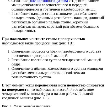
Сгибание
голеностопного сустава
с задействованием
мышц-сгибателей голеностопного и передней
большеберцовой и третичной малоберцовой мышц.
Разгибание пальцев стопы мышцами-разгибателями
пальцев стопы (длинный разгибатель пальцев, длинный
разгибатель большого пальца стопы, короткий
разгибатель пальцев, короткий разгибатель большого
пальца стопы).
При
начальном контакте стопы с поверхностью
наблюдаются такие процессы, как (рис. 1В):
Окончание процесса сгибания тазобедренного сустава
пояснично-подвздошной мышцей.
Разгибание коленного сустава четырехглавой мышцей
бедра.
Окончание сгибания голеностопного сустава мышцами
разгибателями пальцев стопы и сгибателями
голеностопного сустава.
В тот момент, когда
переносимая нога полностью опирается
на поверхность
, то наблюдается настойчивое действие
четырехглавой мышцы бедра и начало работы большой
ягодичной мышцы (рис. 1С).
Рис. 1. Фазы ходьбы человека