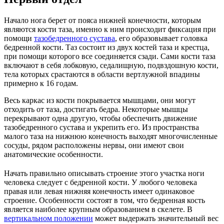
Начало нога берет от пояса нижней конечности, которым
являются кости таза, именно к ним происходит фиксация при
помощи
тазобедренного сустава
, его образовывает головка
бедренной кости. Таз состоит из двух костей таза и крестца,
при помощи которого все соединяется сзади. Сами кости таза
включают в себя лобковую, седалищную, подвздошную кости,
тела которых срастаются в области вертлужной впадины
примерно к 16 годам.
Весь каркас из кости покрывается мышцами, они могут
отходить от таза, достигать бедра. Некоторые мышцы
перекрывают одна другую, чтобы обеспечить движение
тазобедренного сустава и укрепить его. Из пространства
малого таза на нижнюю конечность выходят многочисленные
сосуды, рядом расположены нервы, они имеют свои
анатомические особенности.
Начать правильно описывать строение этого участка ноги
человека следует с бедренной кости. У любого человека
правая или левая нижняя конечность имеет одинаковое
строение. Особенности состоят в том, что бедренная кость
является наиболее крупным образованием в скелете. В
вертикальном положении
может выдержать значительный вес