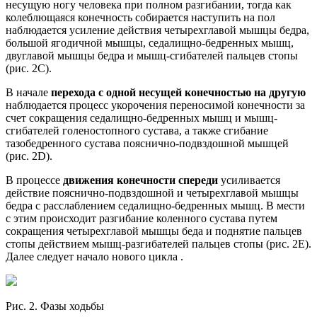
несущую ногу человека при полном разгибании, тогда как
колеблющаяся конечность собирается наступить на пол
наблюдается усиление действия четырехглавой мышцы бедра,
большой ягодичной мышцы, седалищно-бедренных мышц,
двуглавой мышцы бедра и мышц-сгибателей пальцев стопы
(рис. 2С).
В начале
перехода с одной несущей конечностью на другую
наблюдается процесс укорочения переносимой конечности за
счет сокращения седалищно-бедренных мышц и мышц-
сгибателей голеностопного сустава, а также сгибание
тазобедренного сустава пояснично-подвздошной мышцей
(рис. 2D).
В процессе
движения конечности спереди
усиливается
действие пояснично-подвздошной и четырехглавой мышцы
бедра с расслаблением седалищно-бедренных мышц. В мести
с этим происходит разгибание коленного сустава путем
сокращения четырехглавой мышцы беда и поднятие пальцев
стопы действием мышц-разгибателей пальцев стопы (рис. 2Е).
Далее следует начало нового цикла .
Рис. 2. Фазы ходьбы