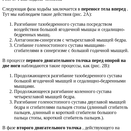
Следующая фаза ходьбы заключается в
переносе тела вперед
.
Тут мы наблюдаем такие действия (рис. 2А):
Разгибание тазобедренного сустава посредством
воздействия большой ягодичной мышцы и седалищно-
бедренных мышц.
Антагонизм-синергизм с четырехглавой мышцей бедра.
Сгибание голеностопного сустава мышцами-
сгибателями в синергизме с большой годичной мышцей.
В процессе
первого двигательного толчка перед опорой на
две ноги
наблюдаются такие процессы, как (рис. 2В):
Продолжающееся разгибание тазобедренного сустава
большой ягодичной мышцей и седалищно-бедренными
мышцами.
Продолжающееся разгибание коленного сустава
четырехглавой мышцей бедра.
Разгибание голеностопного сустава двуглавой мышцей
бедра и сгибателями пальцев стопы (длинный сгибатель
пальцев, длинный и короткий сгибатели большого
пальца стопы, короткий сгибатель пальцев.).
В фазе
второго двигательного толчка
, действующего на