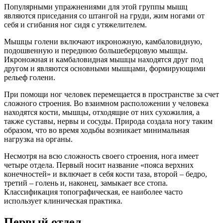
Популярными упражнениями для этой группы мышц
являются приседания со штангой на груди, жим ногами от
себя и сгибания ног сидя с утяжелителем.
Мышцы голени включают икроножную, камбаловидную,
подошвенную и переднюю большеберцовую мышцы.
Икроножная и камбаловидная мышцы находятся друг под
другом и являются основными мышцами, формирующими
рельеф голени.
При помощи ног человек перемещается в пространстве за счет
сложного строения. Во взаимном расположении у человека
находятся кости, мышцы, отходящие от них сухожилия, а
также суставы, нервы и сосуды. Природа создала ногу таким
образом, что во время ходьбы возникает минимальная
нагрузка на органы.
Несмотря на всю сложность своего строения, нога имеет
четыре отдела. Первый носит название «пояса верхних
конечностей» и включает в себя кости таза, второй – бедро,
третий – голень и, наконец, замыкает все стопа.
Классификация топографическая, ее наиболее часто
использует клиническая практика.
Первый отдел