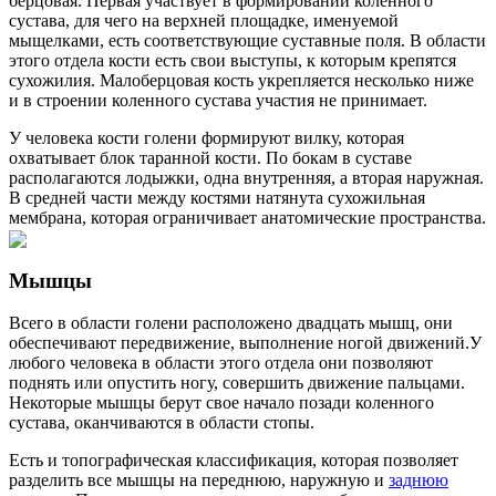
берцовая. Первая участвует в формировании коленного
сустава, для чего на верхней площадке, именуемой
мыщелками, есть соответствующие суставные поля. В области
этого отдела кости есть свои выступы, к которым крепятся
сухожилия. Малоберцовая кость укрепляется несколько ниже
и в строении коленного сустава участия не принимает.
У человека кости голени формируют вилку, которая
охватывает блок таранной кости. По бокам в суставе
располагаются лодыжки, одна внутренняя, а вторая наружная.
В средней части между костями натянута сухожильная
мембрана, которая ограничивает анатомические пространства.
Мышцы
Всего в области голени расположено двадцать мышц, они
обеспечивают передвижение, выполнение ногой движений.У
любого человека в области этого отдела они позволяют
поднять или опустить ногу, совершить движение пальцами.
Некоторые мышцы берут свое начало позади коленного
сустава, оканчиваются в области стопы.
Есть и топографическая классификация, которая позволяет
разделить все мышцы на переднюю, наружную и
заднюю