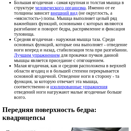
Большая ягодичная - самая крупная и толстая мышца в
структуре
человеческого организма
. Именно от ее
толщины зависит
внешний вид
(не округлость, а
«мясистость») попы. Мышца выполняет целый ряд
важнейших функций, основными с которых являются
разгибание и поворот бедра, распрямление и фиксация
туловища.
Средняя ягодичная - наружная мышца таза. Среди
основных функций, которые она выполняет - отведение
ноги вперед и назад, стабилизация тела при разгибании.
Лучшим упражнением
для прокачки пучков данной
мышцы является приседание с отягощением.
Малая ягодичная, как и средняя расположена в верхней
области ягодиц и в большей степени перекрывается
основной ягодичной. Отведение ноги в сторону - та
функция, за которую отвечает эта мышца,
соответственно и
изолированные упражнения
отведений ноги нагружают малые ягодичные больше
всего.
Передняя поверхность бедра:
квадрицепсы