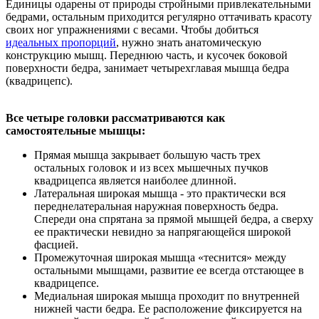
Единицы одарены от природы стройными привлекательными
бедрами, остальным приходится регулярно оттачивать красоту
своих ног упражнениями с весами. Чтобы добиться
идеальных пропорций
, нужно знать анатомическую
конструкцию мышц. Переднюю часть, и кусочек боковой
поверхности бедра, занимает четырехглавая мышца бедра
(квадрицепс).
Все четыре головки рассматриваются как
самостоятельные мышцы:
Прямая мышца закрывает большую часть трех
остальных головок и из всех мышечных пучков
квадрицепса является наиболее длинной.
Латеральная широкая мышца - это практически вся
переднелатеральная наружная поверхность бедра.
Спереди она спрятана за прямой мышцей бедра, а сверху
ее практически невидно за напрягающейся широкой
фасцией.
Промежуточная широкая мышца «теснится» между
остальными мышцами, развитие ее всегда отстающее в
квадрицепсе.
Медиальная широкая мышца проходит по внутренней
нижней части бедра. Ее расположение фиксируется на