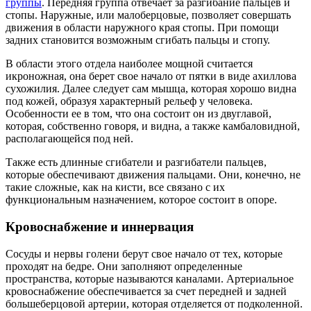
группы
. Передняя группа отвечает за разгибание пальцев и
стопы. Наружные, или малоберцовые, позволяет совершать
движения в области наружного края стопы. При помощи
задних становится возможным сгибать пальцы и стопу.
В области этого отдела наиболее мощной считается
икроножная, она берет свое начало от пятки в виде ахиллова
сухожилия. Далее следует сам мышца, которая хорошо видна
под кожей, образуя характерный рельеф у человека.
Особенности ее в том, что она состоит он из двуглавой,
которая, собственно говоря, и видна, а также камбаловидной,
располагающейся под ней.
Также есть длинные сгибатели и разгибатели пальцев,
которые обеспечивают движения пальцами. Они, конечно, не
такие сложные, как на кисти, все связано с их
функциональным назначением, которое состоит в опоре.
Кровоснабжение и иннервация
Сосуды и нервы голени берут свое начало от тех, которые
проходят на бедре. Они заполняют определенные
пространства, которые называются каналами. Артериальное
кровоснабжение обеспечивается за счет передней и задней
большеберцовой артерии, которая отделяется от подколенной.