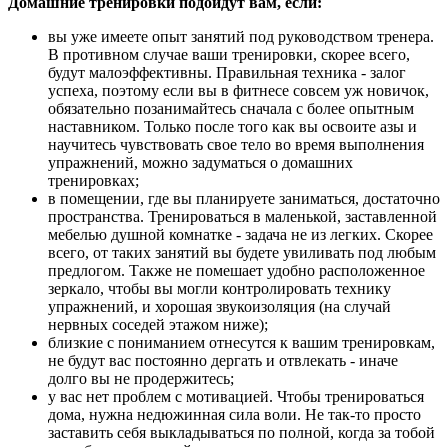
Домашние тренировки подойдут вам, если:
вы уже имеете опыт занятий под руководством тренера.
В противном случае ваши тренировки, скорее всего,
будут малоэффективны. Правильная техника - залог
успеха, поэтому если вы в фитнесе совсем уж новичок,
обязательно позанимайтесь сначала с более опытным
наставником. Только после того как вы освоите азы и
научитесь чувствовать свое тело во время выполнения
упражнений, можно задуматься о домашних
тренировках;
в помещении, где вы планируете заниматься, достаточно
пространства. Тренироваться в маленькой, заставленной
мебелью душной комнатке - задача не из легких. Скорее
всего, от таких занятий вы будете увиливать под любым
предлогом. Также не помешает удобно расположенное
зеркало, чтобы вы могли контролировать технику
упражнений, и хорошая звукоизоляция (на случай
нервных соседей этажом ниже);
близкие с пониманием отнесутся к вашим тренировкам,
не будут вас постоянно дергать и отвлекать - иначе
долго вы не продержитесь;
у вас нет проблем с мотивацией. Чтобы тренироваться
дома, нужна недюжинная сила воли. Не так-то просто
заставить себя выкладываться по полной, когда за тобой