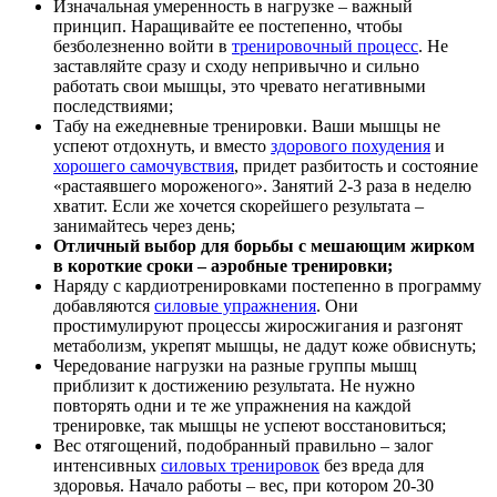
Изначальная умеренность в нагрузке – важный
принцип. Наращивайте ее постепенно, чтобы
безболезненно войти в
тренировочный процесс
. Не
заставляйте сразу и сходу непривычно и сильно
работать свои мышцы, это чревато негативными
последствиями;
Табу на ежедневные тренировки. Ваши мышцы не
успеют отдохнуть, и вместо
здорового похудения
и
хорошего самочувствия
, придет разбитость и состояние
«растаявшего мороженого». Занятий 2-3 раза в неделю
хватит. Если же хочется скорейшего результата –
занимайтесь через день;
Отличный выбор для борьбы с мешающим жирком
в короткие сроки – аэробные тренировки;
Наряду с кардиотренировками постепенно в программу
добавляются
силовые упражнения
. Они
простимулируют процессы жиросжигания и разгонят
метаболизм, укрепят мышцы, не дадут коже обвиснуть;
Чередование нагрузки на разные группы мышц
приблизит к достижению результата. Не нужно
повторять одни и те же упражнения на каждой
тренировке, так мышцы не успеют восстановиться;
Вес отягощений, подобранный правильно – залог
интенсивных
силовых тренировок
без вреда для
здоровья. Начало работы – вес, при котором 20-30