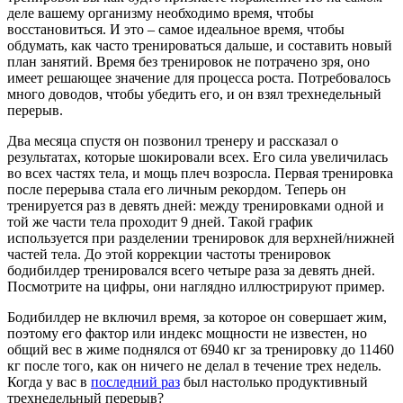
деле вашему организму необходимо время, чтобы
восстановиться. И это – самое идеальное время, чтобы
обдумать, как часто тренироваться дальше, и составить новый
план занятий. Время без тренировок не потрачено зря, оно
имеет решающее значение для процесса роста. Потребовалось
много доводов, чтобы убедить его, и он взял трехнедельный
перерыв.
Два месяца спустя он позвонил тренеру и рассказал о
результатах, которые шокировали всех. Его сила увеличилась
во всех частях тела, и мощь плеч возросла. Первая тренировка
после перерыва стала его личным рекордом. Теперь он
тренируется раз в девять дней: между тренировками одной и
той же части тела проходит 9 дней. Такой график
используется при разделении тренировок для верхней/нижней
частей тела. До этой коррекции частоты тренировок
бодибилдер тренировался всего четыре раза за девять дней.
Посмотрите на цифры, они наглядно иллюстрируют пример.
Бодибилдер не включил время, за которое он совершает жим,
поэтому его фактор или индекс мощности не известен, но
общий вес в жиме поднялся от 6940 кг за тренировку до 11460
кг после того, как он ничего не делал в течение трех недель.
Когда у вас в
последний раз
был настолько продуктивный
трехнедельный перерыв?