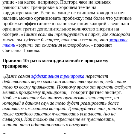
улице - на катке, например. Полтора часа на коньках
равносильны тренировке в хорошем темпе на
кардиотренажере. Если на улице не слишком холодно и нет
наледи, можно организовать пробежку: тем более что уличные
пробежки эффективнее в плане сжигания калорий - ведь наш
организм тратит дополнительное количество энергии на
обогрев.
«Также если вы тренируетесь в парке, где кислорода
много, вы худеете быстрее, так как известно, что
жировая
ткань
«горит» от окисления кислородом». -
поясняет
Светлана Травова.
Правило 10: раз в месяц-два меняйте программу
тренировок
«Даже самая
эффективная тренировка
перестает
действовать через какое-то количество времени, ведь наше
тело ко всему привыкает. Поэтому время от времени следует
менять программу тренировок, -
говорит фитнес-эксперт.
-
Любые изменения для нашего организма - это стресс, на
который в данном случае тело будет реагировать более
активным сжиганием калорий. Тренируйтесь так, чтобы
после каждого занятия чувствовать усталость (но не
сильную!). Как только вы перестаете ее чувствовать,
значит, тело адаптировалось к нагрузке».