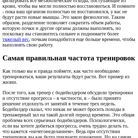
фильтровать все метаболические отходы, поступающие из
крови, чтобы вы могли полностью восстановиться. И помните
- пока ваш организм полностью не восстановился, у вас не
будут расти новые мышцы. Это закон физиологии. Таким
образом, разделение позволяет сократить объем работы,
которую почки и другие органы должны выполнять, но
поскольку вы становитесь сильнее и поднимаете более
тяжелый вес
, почкам понадобится еще больше времени, чтобы
выполнять свою работу.
Самая правильная частота тренировок
Как только вы и правда поймете, как часто необходимо
тренироваться, ваши результаты будут расти. Вот пример из
жизни.
После того, как тренер с бодибилдером обсудили тренировки
и отсутствие прогресса – в частности, в – было принято
решение отдохнуть от занятий в течение трех недель.
Бодибилдер сказал, что никак не может бросить походы в
тренажерный зал на такой долгий период времени. Это общая
проблема всех серьезных бодибилдеров. Психологически,
если вы хотите добиться прогресса, очень трудно делать то,
что кажется «ничегонеделанием». Ведь при отсутствии
тренировок вы как будто признаете поражение. Но на самом