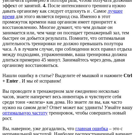
увеличить примерно в полтора раза, чтобы получать должный
эффект от занятий.
4.
После интенсивного тренинга нужно
давать организму как следует отдохнуть и . Самое
лучшее
время
для этого является период сна. Именно в этот
промежуток времени наш организм имеет приоритет к
восстановлению. Многие думают, что чем дольше он
занимается или, чем чаще он посещает тренажерный зал, тем
быстрее он добьется результата. Помните, что оптимальная
длительность тренировки не должно превышать полутора
часа. А в лучшем случае, при соблюдении всех правил отдыха
между подходами, упражнениями, ваша тренировка должна
длиться примерно 45 минут. Занимайтесь через день, давая
организму восстановиться.
Нашли ошибку в статье? Выделите её мышкой и нажмите
Ctrl
+ Enter
. И мы её исправим!
Вы проводите в тренажерном зале ежедневно несколько
часов, знаете наперечет весь инвентарь и чувствуете себя
среди тонн «железа» как дома. Но знаете ли вы, как часто
нужно на самом деле? Ответ может вас удивить! Узнайте вашу
оптимальную частоту
тренировок, чтобы совершить новый
рост.
Вы, наверное, уже догадались, что
главная ошибка
– это с
неправильной частотой. Наиболее распространенный вариант