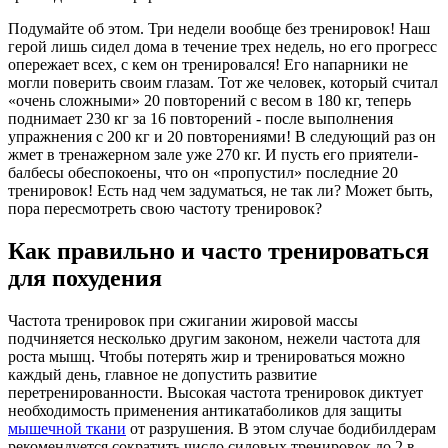
Подумайте об этом. Три недели вообще без тренировок! Наш
герой лишь сидел дома в течение трех недель, но его прогресс
опережает всех, с кем он тренировался! Его напарники не
могли поверить своим глазам. Тот же человек, который считал
«очень сложными» 20 повторений с весом в 180 кг, теперь
поднимает 230 кг за 16 повторений - после выполнения
упражнения с 200 кг и 20 повторениями! В следующий раз он
жмет в тренажерном зале уже 270 кг. И пусть его приятели-
балбесы обеспокоены, что он «пропустил» последние 20
тренировок! Есть над чем задуматься, не так ли? Может быть,
пора пересмотреть свою частоту тренировок?
Как правильно и часто тренироваться
для похудения
Частота тренировок при сжигании жировой массы
подчиняется несколько другим законом, нежели частота для
роста мышц. Чтобы потерять жир и тренироваться можно
каждый день, главное не допустить развитие
перетренированности. Высокая частота тренировок диктует
необходимость применения антикатаболиков для защиты
мышечной ткани
от разрушения. В этом случае бодибилдерам
рекомендуется сократить число силовых тренировок до 2 в