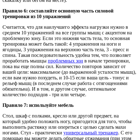
скакалку или бегом на месте).
Правило 6: составляйте основную часть силовой
тренировки из 10 упражнений
Считается, что для наилучшего эффекта нагрузки нужно в
среднем 10 упражнений на все группы мышц с акцентом на
проблемную зону. Если это нижняя часть тела, то основная
тренировка может быть такой: 4 упражнения на ноги и
ягодицы, 3 упражнения на верхнюю часть тела, 3 - пресс и
спина. Такая последовательность удобна тем, что позволяет
проработать мышцы
проблемных зон
в начале тренировки,
пока вы еще полны сил. Количество повторов зависит от
вашей цели: максимальное (до выраженной усталости мышц),
если вам нужно похудеть, и 10-15 если ваша цель - тонус и
рельеф мышц (в последнем случае работа с отягощениями
обязательна). И в том, и другом случае, оптимальное
количество подходов - три или четыре.
Правило 7: используйте мебель
Стол, шкаф с полками, кресло или другой предмет, на
который удобно положить ногу, пригодится для того, чтобы
выполнить растяжку или опереться с целью сделать махи
ногами. Стул - практически
универсальный тренажер
. С его
помощью вы можете делать обратные отжимания (при этом