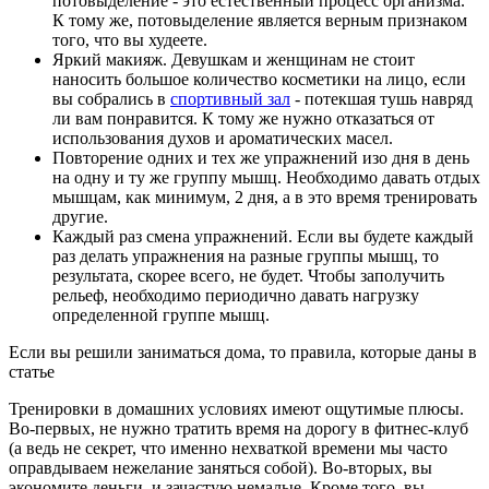
потовыделение - это естественный процесс организма.
К тому же, потовыделение является верным признаком
того, что вы худеете.
Яркий макияж. Девушкам и женщинам не стоит
наносить большое количество косметики на лицо, если
вы собрались в
спортивный зал
- потекшая тушь навряд
ли вам понравится. К тому же нужно отказаться от
использования духов и ароматических масел.
Повторение одних и тех же упражнений изо дня в день
на одну и ту же группу мышц. Необходимо давать отдых
мышцам, как минимум, 2 дня, а в это время тренировать
другие.
Каждый раз смена упражнений. Если вы будете каждый
раз делать упражнения на разные группы мышц, то
результата, скорее всего, не будет. Чтобы заполучить
рельеф, необходимо периодично давать нагрузку
определенной группе мышц.
Если вы решили заниматься дома, то правила, которые даны в
статье
Тренировки в домашних условиях имеют ощутимые плюсы.
Во-первых, не нужно тратить время на дорогу в фитнес-клуб
(а ведь не секрет, что именно нехваткой времени мы часто
оправдываем нежелание заняться собой). Во-вторых, вы
экономите деньги, и зачастую немалые. Кроме того, вы