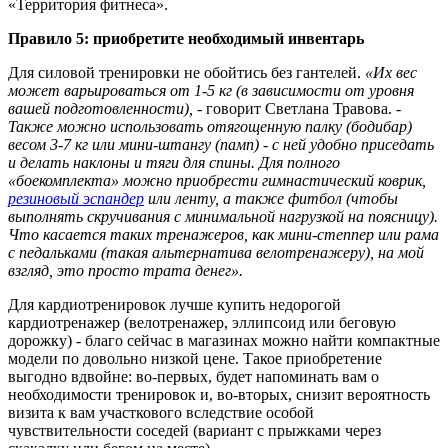
«Территория фитнеса».
Правило 5: приобретите необходимый инвентарь
Для силовой тренировки не обойтись без гантелей.
«Их вес
может варьироваться от 1-5 кг (в зависимости от уровня
вашей подготовленности), -
говорит Светлана Травова. -
Также можно использовать отягощенную палку (бодибар)
весом 3-7 кг или мини-штангу (памп) - с ней удобно приседать
и делать наклоны и тяги для спины. Для полного
«боекомплекта» можно приобрести гимнастический коврик,
резиновый эспандер
или ленту, а также фитбол (чтобы
выполнять скручивания с минимальной нагрузкой на поясницу).
Что касается таких тренажеров, как мини-степпер или рама
с педальками (такая альтернатива велотренажеру), на мой
взгляд, это просто трата денег».
Для кардиотренировок лучше купить недорогой
кардиотренажер (велотренажер, эллипсоид или беговую
дорожку) - благо сейчас в магазинах можно найти компактные
модели по довольно низкой цене. Такое приобретение
выгодно вдвойне: во-первых, будет напоминать вам о
необходимости тренировок и, во-вторых, снизит вероятность
визита к вам участкового вследствие особой
чувствительности соседей (вариант с прыжками через