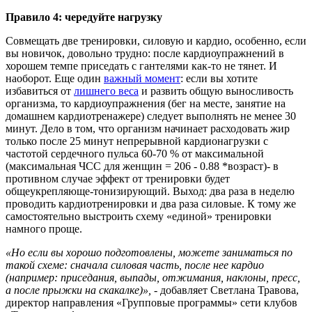
Правило 4: чередуйте нагрузку
Совмещать две тренировки, силовую и кардио, особенно, если
вы новичок, довольно трудно: после кардиоупражнений в
хорошем темпе приседать с гантелями как-то не тянет. И
наоборот. Еще один
важный момент
: если вы хотите
избавиться от
лишнего веса
и развить общую выносливость
организма, то кардиоупражнения (бег на месте, занятие на
домашнем кардиотренажере) следует выполнять не менее 30
минут. Дело в том, что организм начинает расходовать жир
только после 25 минут непрерывной кардионагрузки с
частотой сердечного пульса 60-70 % от максимальной
(максимальная ЧСС для женщин = 206 - 0.88 *возраст)- в
противном случае эффект от тренировки будет
общеукрепляюще-тонизирующий. Выход: два раза в неделю
проводить кардиотренировки и два раза силовые. К тому же
самостоятельно выстроить схему «единой» тренировки
намного проще.
«Но если вы хорошо подготовлены, можете заниматься по
такой схеме: сначала силовая часть, после нее кардио
(например: приседания, выпады, отжимания, наклоны, пресс,
а после прыжки на скакалке)», -
добавляет Светлана Травова,
директор направления «Групповые программы» сети клубов