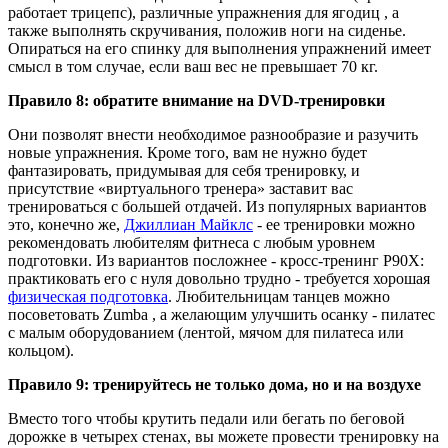
работает трицепс), различные упражнения для ягодиц , а
также выполнять скручивания, положив ноги на сиденье.
Опираться на его спинку для выполнения упражнений имеет
смысл в том случае, если ваш вес не превышает 70 кг.
Правило 8: обратите внимание на DVD-тренировки
Они позволят внести необходимое разнообразие и разучить
новые упражнения. Кроме того, вам не нужно будет
фантазировать, придумывая для себя тренировку, и
присутствие «виртуального тренера» заставит вас
тренироваться с большей отдачей. Из популярных вариантов
это, конечно же,
Джиллиан Майклс
- ее тренировки можно
рекомендовать любителям фитнеса с любым уровнем
подготовки. Из вариантов посложнее - кросс-тренинг P90X:
практиковать его с нуля довольно трудно - требуется хорошая
физическая подготовка
. Любительницам танцев можно
посоветовать Zumba , а желающим улучшить осанку - пилатес
с малым оборудованием (лентой, мячом для пилатеса или
кольцом).
Правило 9: тренируйтесь не только дома, но и на воздухе
Вместо того чтобы крутить педали или бегать по беговой
дорожке в четырех стенах, вы можете провести тренировку на