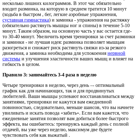
несколько лишних килограммов. В этот час обязательно
входит разминка, на которую в среднем тратится 10 минут
(ходьба в быстром , бег, легкие аэробные упражнения,
суставная гимнастика
) и заминка - упражнения на растяжку
(обязательно растянуть мышцы ног и спины) в течение 5-10
минут. Таким образом, на основную часть у вас остается где-
то 30-40 минут. Увеличить время тренировки за счет разминки
и заминки - не лучшая идея: разминка позволяет мышцам
разогреться и снижает риск растянуть связки из-за резкого
движения, а заминка необходима для успокоения
нервной
системы
и улучшения эластичности ваших мышц и влияет на
гибкость в целом.
Правило 3: эанимайтесь 3-4 раза в неделю
Четыре тренировки в неделю, через день –- оптимальный
график как для начинающих, так и для продвинутых
любителей. Ваши мышцы успевают восстанавливаться между
занятиями, тренировки не кажутся вам ежедневной
повинностью, следовательно, меньше шансов, что вы начнете
увиливать и искать повода «забить». Если вам кажется, что
ежедневные занятия позволят вам добиться более быстрого
эффекта, вы ошибаетесь: тренируясь каждый день с полной
отдачей, вы уже через неделю, максимум две будете
чувствовать себя как выжатый .