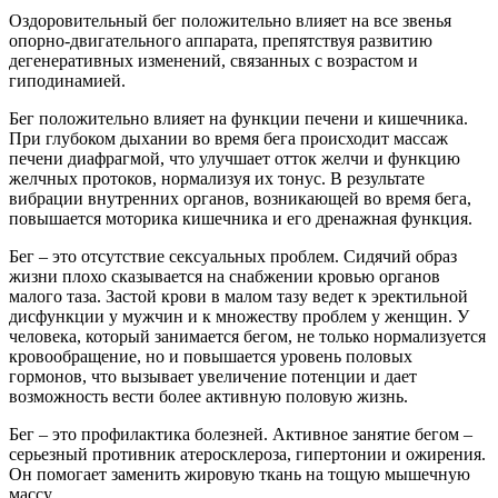
Оздоровительный бег положительно влияет на все звенья
опорно-двигательного аппарата, препятствуя развитию
дегенеративных изменений, связанных с возрастом и
гиподинамией.
Бег положительно влияет на функции печени и кишечника.
При глубоком дыхании во время бега происходит массаж
печени диафрагмой, что улучшает отток желчи и функцию
желчных протоков, нормализуя их тонус. В результате
вибрации внутренних органов, возникающей во время бега,
повышается моторика кишечника и его дренажная функция.
Бег – это отсутствие сексуальных проблем. Сидячий образ
жизни плохо сказывается на снабжении кровью органов
малого таза. Застой крови в малом тазу ведет к эректильной
дисфункции у мужчин и к множеству проблем у женщин. У
человека, который занимается бегом, не только нормализуется
кровообращение, но и повышается уровень половых
гормонов, что вызывает увеличение потенции и дает
возможность вести более активную половую жизнь.
Бег – это профилактика болезней. Активное занятие бегом –
серьезный противник атеросклероза, гипертонии и ожирения.
Он помогает заменить жировую ткань на тощую мышечную
массу.