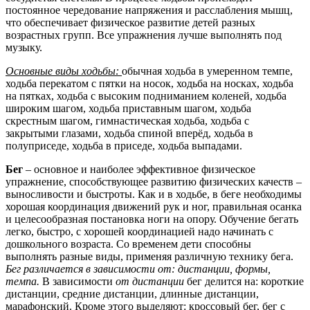
постоянное чередование напряжения и расслабления мышц,
что обеспечивает физическое развитие детей разных
возрастных групп. Все упражнения лучше выполнять под
музыку.
Основные виды ходьбы:
обычная ходьба в умеренном темпе,
ходьба перекатом с пятки на носок, ходьба на носках, ходьба
на пятках, ходьба с высоким подниманием коленей, ходьба
широким шагом, ходьба приставным шагом, ходьба
скрестным шагом, гимнастическая ходьба, ходьба с
закрытыми глазами, ходьба спиной вперёд, ходьба в
полуприседе, ходьба в приседе, ходьба выпадами.
Бег
– основное и наиболее эффективное физическое
упражнение, способствующее развитию физических качеств –
выносливости и быстроты. Как и в ходьбе, в беге необходимы
хорошая координация движений рук и ног, правильная осанка
и целесообразная постановка ноги на опору. Обучение бегать
легко, быстро, с хорошей координацией надо начинать с
дошкольного возраста. Со временем дети способны
выполнять разные виды, применяя различную технику бега.
Бег различается в зависимости от: дистанции, формы,
темпа.
В зависимости
от дистанции
бег делится на: короткие
дистанции, средние дистанции, длинные дистанции,
марафонский. Кроме этого выделяют: кроссовый бег, бег с