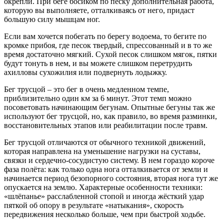
окрепли. При беге босиком по песку дополнительная работа,
которую вы выполняете, отталкиваясь от него, придаст
большую силу мышцам ног.
Если вам хочется побегать по берегу водоема, то бегите по
кромке прибоя, где песок твердый, спрессованный и в то же
время достаточно мягкий. Сухой песок слишком мягок, пятки
будут тонуть в нем, и вы можете слишком перетрудить
ахилловы сухожилия или подвернуть лодыжку.
Бег трусцой – это бег в очень медленном темпе,
приблизительно один км за 6 минут. Этот темп можно
посоветовать начинающим бегунам. Опытные бегуны так же
используют бег трусцой, но, как правило, во время разминки,
восстановительных этапов или реабилитации после травм.
Бег трусцой отличаются от обычного техникой движений,
которая направлена на уменьшение нагрузки на суставы,
связки и сердечно-сосудистую систему. В нем гораздо короче
фаза полёта: как только одна нога отталкивается от земли и
начинается период безопорного состояния, вторая нога тут же
опускается на землю. Характерные особенности техники:
«шлёпанье» расслабленной стопой и иногда жёсткий удар
пяткой об опору в результате «натыкания», скорость
передвижения несколько больше, чем при быстрой ходьбе.