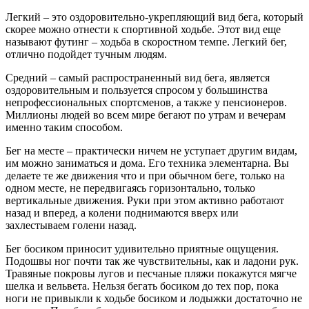
Легкий – это оздоровительно-укрепляющий вид бега, который
скорее можно отнести к спортивной ходьбе. Этот вид еще
называют футинг – ходьба в скоростном темпе. Легкий бег,
отлично подойдет тучным людям.
Средний – самый распространенный вид бега, является
оздоровительным и пользуется спросом у большинства
непрофессиональных спортсменов, а также у пенсионеров.
Миллионы людей во всем мире бегают по утрам и вечерам
именно таким способом.
Бег на месте – практически ничем не уступает другим видам,
им можно заниматься и дома. Его техника элементарна. Вы
делаете те же движения что и при обычном беге, только на
одном месте, не передвигаясь горизонтально, только
вертикальные движения. Руки при этом активно работают
назад и вперед, а колени поднимаются вверх или
захлестываем голени назад.
Бег босиком приносит удивительно приятные ощущения.
Подошвы ног почти так же чувствительны, как и ладони рук.
Травяные покровы лугов и песчаные пляжи покажутся мягче
шелка и вельвета. Нельзя бегать босиком до тех пор, пока
ноги не привыкли к ходьбе босиком и лодыжки достаточно не