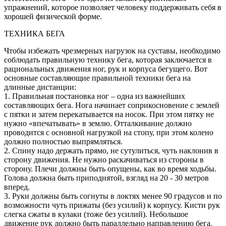
упражнений, которое позволяет человеку поддерживать себя в
хорошей физической форме.
ТЕХНИКА БЕГА
Чтобы избежать чрезмерных нагрузок на суставы, необходимо
соблюдать правильную технику бега, которая заключается в
рациональных движения ног, рук и корпуса бегущего. Вот
основные составляющие правильной техники бега на
длинные дистанции:
1. Правильная постановка ног – одна из важнейших
составляющих бега. Нога начинает соприкосновение с землей
с пятки и затем перекатывается на носок. При этом пятку не
нужно «впечатывать» в землю. Отталкивание должно
проводится с основной нагрузкой на стопу, при этом колено
должно полностью выпрямляться.
2. Спину надо держать прямо, не сутулиться, чуть наклонив в
сторону движения. Не нужно раскачиваться из стороны в
сторону. Плечи должны быть опущены, как во время ходьбы.
Голова должна быть приподнятой, взгляд на 20 - 30 метров
вперед.
3. Руки должны быть согнуты в локтях менее 90 градусов и по
возможности чуть прижаты (без усилий) к корпусу. Кисти рук
слегка сжаты в кулаки (тоже без усилий). Небольшое
движение рук должно быть параллельно направлению бега.