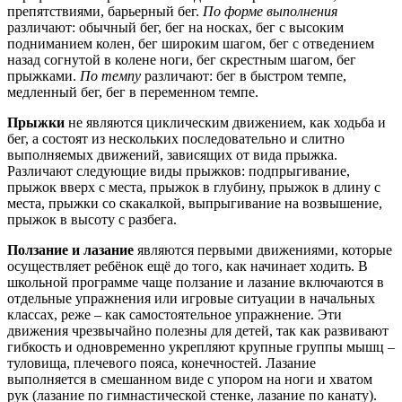
препятствиями, барьерный бег.
По форме выполнения
различают: обычный бег, бег на носках, бег с высоким
подниманием колен, бег широким шагом, бег с отведением
назад согнутой в колене ноги, бег скрестным шагом, бег
прыжками.
По темпу
различают: бег в быстром темпе,
медленный бег, бег в переменном темпе.
Прыжки
не являются циклическим движением, как ходьба и
бег, а состоят из нескольких последовательно и слитно
выполняемых движений, зависящих от вида прыжка.
Различают следующие виды прыжков: подпрыгивание,
прыжок вверх с места, прыжок в глубину, прыжок в длину с
места, прыжки со скакалкой, выпрыгивание на возвышение,
прыжок в высоту с разбега.
Ползание и лазание
являются первыми движениями, которые
осуществляет ребёнок ещё до того, как начинает ходить. В
школьной программе чаще ползание и лазание включаются в
отдельные упражнения или игровые ситуации в начальных
классах, реже – как самостоятельное упражнение. Эти
движения чрезвычайно полезны для детей, так как развивают
гибкость и одновременно укрепляют крупные группы мышц –
туловища, плечевого пояса, конечностей. Лазание
выполняется в смешанном виде с упором на ноги и хватом
рук (лазание по гимнастической стенке, лазание по канату).