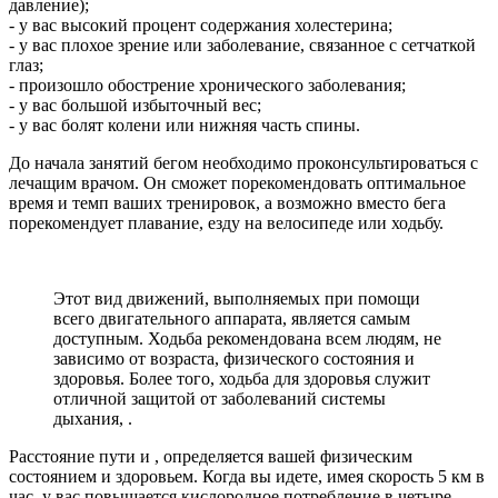
давление);
- у вас высокий процент содержания холестерина;
- у вас плохое зрение или заболевание, связанное с сетчаткой
глаз;
- произошло обострение хронического заболевания;
- у вас большой избыточный вес;
- у вас болят колени или нижняя часть спины.
До начала занятий бегом необходимо проконсультироваться с
лечащим врачом. Он сможет порекомендовать оптимальное
время и темп ваших тренировок, а возможно вместо бега
порекомендует плавание, езду на велосипеде или ходьбу.
Этот вид движений, выполняемых при помощи
всего двигательного аппарата, является самым
доступным. Ходьба рекомендована всем людям, не
зависимо от возраста, физического состояния и
здоровья. Более того, ходьба для здоровья служит
отличной защитой от заболеваний системы
дыхания, .
Расстояние пути и , определяется вашей физическим
состоянием и здоровьем. Когда вы идете, имея скорость 5 км в
час, у вас повышается кислородное потребление в четыре