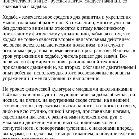
присутствуют в игре «русская лапта», следует начинать со
знакомства с ходьбы.
Ходьба - замечательное средство для развития и укрепления
мышц, главным образом ног. К сожалению, многие учителя
без должного внимания относятся к этому классическому
прикладному физическому упражнению, забывая о том, что
ходьба не только является вторым двигательным действием
человека вслед за младенческим ползанием, но и служит
основным средством перемещения в пространстве. Включая в
урок упражнения в ходьбе, учитель решает две задачи. Во-
первых, он формирует основы рациональной техники
прикладных движений и, во-вторых, обогащает двигательный
опыт ребенка, используя для этого всевозможные варианты
упражнений и меняя условия их выполнения.
На уроках физической культуры с младшими школьниками в
1-4 классах используют следующие виды ходьбы: обычная, на
носках, на пятках, на внутреннем своде стопы, на внешней
стороне стопы, перекатом с пятки на носок и с носка на пятку,
либо на всю ступню, спиной вперед, приставными шагами,
скрестными шагами, с различными положениями рук, с
маховыми движениями ног, высоко поднимая колено
согнутой ноги, с поворотами туловища, с наклонами вперед,
выпадами, с подскоком, с выпрыгиванием, в полуприседе или