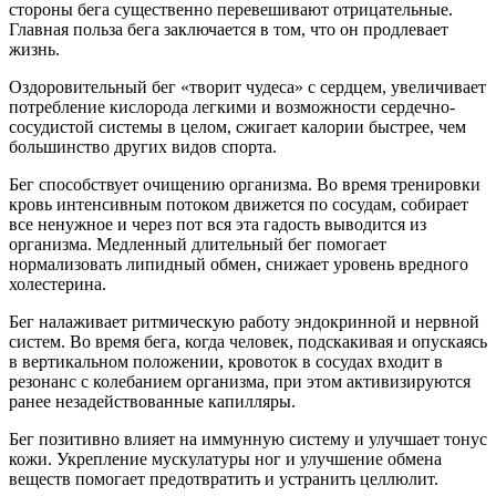
стороны бега существенно перевешивают отрицательные.
Главная польза бега заключается в том, что он продлевает
жизнь.
Оздоровительный бег «творит чудеса» с сердцем, увеличивает
потребление кислорода легкими и возможности сердечно-
сосудистой системы в целом, сжигает калории быстрее, чем
большинство других видов спорта.
Бег способствует очищению организма. Во время тренировки
кровь интенсивным потоком движется по сосудам, собирает
все ненужное и через пот вся эта гадость выводится из
организма. Медленный длительный бег помогает
нормализовать липидный обмен, снижает уровень вредного
холестерина.
Бег налаживает ритмическую работу эндокринной и нервной
систем. Во время бега, когда человек, подскакивая и опускаясь
в вертикальном положении, кровоток в сосудах входит в
резонанс с колебанием организма, при этом активизируются
ранее незадействованные капилляры.
Бег позитивно влияет на иммунную систему и улучшает тонус
кожи. Укрепление мускулатуры ног и улучшение обмена
веществ помогает предотвратить и устранить целлюлит.