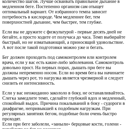
количество шагов. Лучше осваивать правильное дыхание в
медленном беге. Постепенно организм сам отыщет
оптимальный вариант. От избранного темпа зависит
потребность в кислороде. Чем медленнее бег, тем
поверхностней дыхание, чем быстрее, тем глубже.
Если вы не дружите с физкультурой - первые десять дней не
бегайте, а просто ходите от получаса до часа. Темп выбирайте
быстрый, но не изматывающий, а приносящий удовольствие.
А вот после такой подготовки можно уже и бегать.
Бег должен проходить под самоконтролем или контролем
врача, если у вас есть какие-либо заболевания. Самоконтроль
довольно прост. На первых порах, дышать при беге вы
должны непременно носом. Если во время бега вы начинаете
дышать через рот, то нагрузка является чрезмерной и следует
снизить ее интенсивность.
Если у вас неожиданно закололо в боку, не останавливайтесь.
Слегка замедлите темп, сделайте глубокий вдох и медленный,
спокойный выдох. Причина покалываний в боку - судороги в
диафрагме, непривыкшей к подобным нагрузкам. При
регулярных занятиях бегом, подобные боли очень быстро
проходят.
Если при беге заболели, «заныли» берцовые кости, голени -