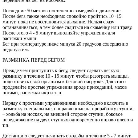
перейдите на бег на носочках.
Последние 50 метров постепенно замедляйте движение.
После бега также необходимо спокойно пройтись 10 -15
минут, пока не восстановится дыхание. Нельзя сразу
останавливаться, а тем более садиться на скамейку или траву.
После этого 4 - 5 минут выполняйте упражнения для
растяжки мышц.
Бег при температуре ниже минуса 20 градусов совершенно
недопустим.
РАЗМИНКА ПЕРЕД БЕГОМ
Прежде чем приступить к бегу, следует сделать легкую
разминку в течение 10 - 15 минут, чтобы разогреть мышцы,
подготовить свой организм к беговой нагрузке. Для этого
проделайте простые упражнения вроде приседаний, махов
ногами, растяжки икр и т. п.
Наряду с простыми упражнениями необходимо включить в
разминку специальные, направленные на проработку ступни,
– ходьба на носках, на внешней стороне ступни, боковое
передвижение на двух ступнях одновременно вправо влево и
т.п.
Дистанцию следует начинать с ходьбы в течение 5 - 7 минут,