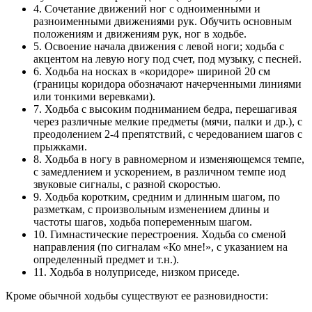
4. Сочетание движений ног с одноименными и
разноименными движениями рук. Обучить основным
положениям и движениям рук, ног в ходьбе.
5. Освоение начала движения с левой ноги; ходьба с
акцентом на левую ногу под счет, под музыку, с песней.
6. Ходьба на носках в «коридоре» шириной 20 см
(границы коридора обозначают начерченными линиями
или тонкими веревками).
7. Ходьба с высоким подниманием бедра, перешагивая
через различные мелкие предметы (мячи, палки и др.), с
преодолением 2-4 препятствий, с чередованием шагов с
прыжками.
8. Ходьба в ногу в равномерном и изменяющемся темпе,
с замедлением и ускорением, в различном темпе иод
звуковые сигналы, с разной скоростью.
9. Ходьба коротким, средним и длинным шагом, по
разметкам, с произвольным изменением длины и
частоты шагов, ходьба попеременным шагом.
10. Гимнастические перестроения. Ходьба со сменой
направления (по сигналам «Ко мне!», с указанием на
определенный предмет и т.н.).
11. Ходьба в нолуприседе, низком приседе.
Кроме обычной ходьбы существуют ее разновидности: