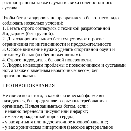
распространены также случаи вывиха голеностопного
сустава.
Чтобы бег для здоровья не превратился в бег от него надо
соблюдать несколько условий:
1. Бегать строго согласуясь с техникой разработанной
Лидьярдом (бег трусцой).
2. Для оздоровительного бега существуют строгие
ограничения по интенсивности и продолжительности.
3. Особое внимание нужно уделять спортивной обуви и
нижнему белью (особенно женщинам).
4. Строго подходить к беговой поверхности.
5. Людям, имеющим проблемы с позвоночником и суставами
ног, а также с заметным избыточным весом, бег
противопоказан.
ПРОТИВОПОКАЗАНИЯ
Независимо от того, в какой физической форме вы
находитесь, бег предъявляет серьезные требования к
организму. Нельзя заниматься бегом, если:
- недавно перенесли инсульт или инфаркт;
- имеете врожденный порок сердца;
- у вас аритмия или недостаточное кровообращение;
- у вас хроническая гипертония (высокое артериальное