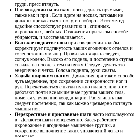
груди, пресс втянуть.
При
хождении на пятках
, ноги держать прямыми,
также как и при . Если идете на носках, пятками не
должны прикасаться к полу, и наоборот. Этот метод
вдвойне способствует развитию и , спинных,
икроножных, шейных. Отложения при таком способе
убираются, и восстанавливается .
Высокое поднятие ноги
при совершении ходьбы,
корректирует подтянутость ваших ягодичных отделов и
голеностопных мышц. Правильно ходить следует,
согнув колено. Высоко его подняв, и постепенно ступая
сначала на носок, затем на пятку. Следует делать это
энергично и четко. Голова поднята, руки сжаты.
Ходьба широким шагом
. Движения при таком способе
чуть медленнее, при сохранении синхронности ног и
рук. Перекатываться с пятки нужно плавно, при этом
работают почти все мышечные группы вашего тела,
помогая улучшению координации. Растягивать шаг
следует постепенно, так как можно чрезмерно потянуть
мышцы ног.
Перекрестные и приставные шаги
часто используются
в . Делаются шаги попеременно. Здесь работают
икроножные и ягодичные мышечные группы, а
ускоренное выполнение таких упражнений легко и
помогает .