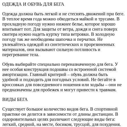
ОДЕЖДА И ОБУВЬ ДЛЯ БЕГА
Одежда должна быть легкой и не стеснять движений при беге.
В теплое время года можно обходиться майкой и трусами. В
прохладную погоду нужно нижнее белье, которое хорошо
впитывает пот. Для защиты от ветра, дождя и снега поверх
свитера нужно надеть куртку типа ветровки. В холодную
погоду так же необходимы шапочка и перчатки. Не
увлекайтесь одеждой из синтетических и прорезиненных
материалов, они вызывают сильную потливость и
перегревание тела.
Обувь выбирайте специально переназначенную для бега. У
нее особая конструкция подошвы со встроенной системой
амортизации. Главный критерий – обувь должна быть
удобной и подходить для погодных условий. Не бегайте в
кроссовках для повседневного ношения или ходьбы – они не
предназначены для пробежек и могут привести к травмам.
ВИДЫ БЕГА
Существует большое количество видов бега. В спортивной
практике он делится в зависимости от длины дистанции. В
оздоровительных целях различают следующие виды бега:
легкий, средний, на месте, босиком, трусцой, для похудения.