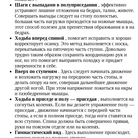
Шаги с выпадами в полуприседании
, эффективно
устраняют лишние отложения на бедрах, талии, животе.
Совершать выпады следует на стопу полностью,
большая часть нагрузки приходится на ножные мышцы,
этот способ полезен для препятствия образования и в на
бедрах.
Ходьба вперед спиной
, помогает исправить и хорошо
корректирует осанку. Это метод выполняется с носка,
перекатываясь на пяточную часть ступни. Довольно
трудно таким образом сохранить координацию рук и
ног, но это помогает выправить походку и придает
уверенности в себе.
Вверх по ступеням
. Здесь следует начинать движение
и возложить нагрузку на переднюю часть стопы, и
делать опору на нее, совершая дальнейшее движение
другой ногой. При этом напряжение ложиться на икры
и тазобедренные мышцы.
Ходьба в приседе и полу — приседая
, выполняется на
согнутых коленях. Если вы делаете упражнение полу —
приседая , движение начинается с передней части
стопы, а если в полном приседе, тогда ноги ставятся на
всю ступню. Спина должна быть совершенно прямая,
руки на поясном отделе или на коленях.
Гимнастический вид
. Здесь выполнение происходит,
широко шагая на полную ступню.