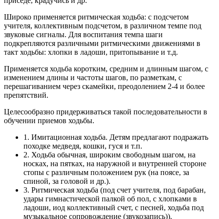
приседе, крадучись и др.
Широко применяется ритмическая ходьба: с подсчетом
учителя, коллективным подсчетом, в различном темпе под
звуковые сигналы. Для воспитания темпа шаги
подкрепляются различными ритмическими движениями в
такт ходьбы: хлопки в ладоши, притопывание и т.д.
Применяется ходьба коротким, средним и длинным шагом, с
изменением длины и частоты шагов, по разметкам, с
перешагиванием через скамейки, преодолением 2-4 и более
препятствий.
Целесообразно придерживаться такой последовательности в
обучении приемов ходьбы.
1. Имитационная ходьба. Детям предлагают подражать
походке медведя, кошки, гуся и т.п.
2. Ходьба обычная, широким свободным шагом, на
носках, на пятках, на наружной и внутренней стороне
стопы с различным положением рук (на поясе, за
спиной, за головой и др.).
3. Ритмическая ходьба (под счет учителя, под барабан,
удары гимнастической палкой об пол, с хлопками в
ладоши, иод коллективный счет, с песней, ходьба под
музыкальное сопровождение (звукозапись)).