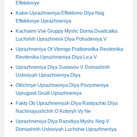
Effektivnye
Kakie Uprazhneniya Effektivno Dlya Nog
Effektivnye Uprazhneniya
Kachaem Vse Gruppy Myshc Doma Dvadcatka
Luchshih Uprazhnenii Dlya Pohudeniya V
Uprazhneniya Ot Vtorogo Podborodka Revitonika
Revitonika Uprazhneniya Dlya Lica V
Uprazhneniya Dlya Sustavov V Domashnih
Usloviyah Uprazhneniya Dlya
Otlichnye Uprazhneniya Dlya Povysheniya
Uprugosti Grudi Uprazhneniya
Fakty Ob Uprazhneniyah Dlya Rastyazhki Dlya
Nachinayushchih O Kotoryh Vy Ne
Uprazhneniya Dlya Razvitiya Myshc Nog V
Domashnih Usloviyah Luchshie Uprazhneniya