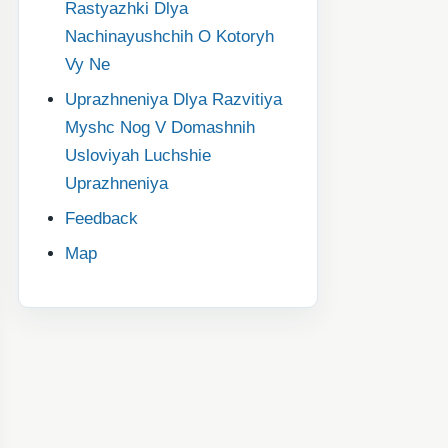
Rastyazhki Dlya
Nachinayushchih O Kotoryh
Vy Ne
Uprazhneniya Dlya Razvitiya
Myshc Nog V Domashnih
Usloviyah Luchshie
Uprazhneniya
Feedback
Map