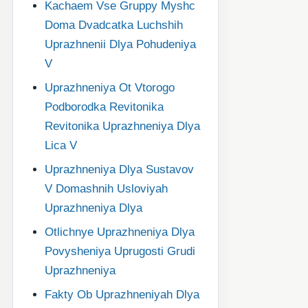
Kachaem Vse Gruppy Myshc
Doma Dvadcatka Luchshih
Uprazhnenii Dlya Pohudeniya
V
Uprazhneniya Ot Vtorogo
Podborodka Revitonika
Revitonika Uprazhneniya Dlya
Lica V
Uprazhneniya Dlya Sustavov
V Domashnih Usloviyah
Uprazhneniya Dlya
Otlichnye Uprazhneniya Dlya
Povysheniya Uprugosti Grudi
Uprazhneniya
Fakty Ob Uprazhneniyah Dlya