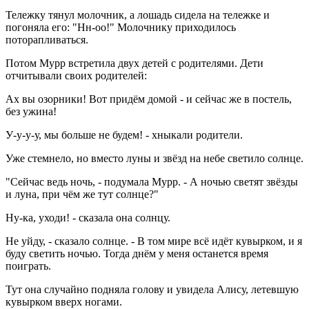
Тележку тянул молочник, а лошадь сидела на тележке и
погоняла его: "Нн-оо!" Молочнику приходилось
поторапливаться.
Потом Мурр встретила двух детей с родителями. Дети
отчитывали своих родителей:
Ах вы озорники! Вот придём домой - и сейчас же в постель,
без ужина!
У-у-у-у, мы больше не будем! - хныкали родители.
Уже стемнело, но вместо луны и звёзд на небе светило солнце.
"Сейчас ведь ночь, - подумала Мурр. - А ночью светят звёзды
и луна, при чём же тут солнце?"
Ну-ка, уходи! - сказала она солнцу.
Не уйду, - сказало солнце. - В том мире всё идёт кувырком, и я
буду светить ночью. Тогда днём у меня останется время
поиграть.
Тут она случайно подняла голову и увидела Алису, летевшую
кувырком вверх ногами.