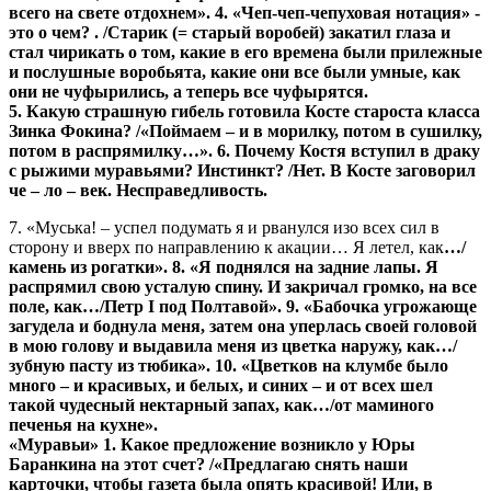
всего на свете отдохнем». 4. «Чеп-чеп-чепуховая нотация» -
это о чем? .
/Старик (= старый воробей)
закатил глаза и
стал чирикать о том, какие в его времена были прилежные
и послушные воробьята, какие они все были умные, как
они не чуфырились, а теперь все чуфырятся.
5. Какую страшную гибель готовила Косте староста класса
Зинка Фокина?
/«Поймаем – и в морилку, потом в сушилку,
потом в распрямилку…». 6. Почему Костя вступил в драку
с рыжими муравьями? Инстинкт?
/Нет. В Косте заговорил
че – ло – век. Несправедливость.
7. «Муська! – успел подумать я и рванулся изо всех сил в
сторону и вверх по направлению к акации… Я летел, как
…/
камень из рогатки». 8. «Я поднялся на задние лапы. Я
распрямил свою усталую спину. И закричал громко, на все
поле, как
…/Петр I под Полтавой». 9. «Бабочка угрожающе
загудела и боднула меня, затем она уперлась своей головой
в мою голову и выдавила меня из цветка наружу, как
…/
зубную пасту из тюбика». 10. «Цветков на клумбе было
много – и красивых, и белых, и синих – и от всех шел
такой чудесный нектарный запах, как…/
от маминого
печенья на кухне».
«Муравьи» 1. Какое предложение возникло у Юры
Баранкина на этот счет?
/«Предлагаю снять наши
карточки, чтобы газета была опять красивой! Или, в