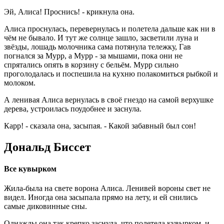
Эй, Алиса! Проснись! - крикнула она.
Алиса проснулась, перевернулась и полетела дальше как ни в
чём не бывало. И тут же солнце зашло, засветили луна и
звёзды, лошадь молочника сама потянула тележку, Гав
погнался за Мурр, а Мурр - за мышами, пока они не
спрятались опять в корзину с бельём. Мурр сильно
проголодалась и поспешила на кухню полакомиться рыбкой и
молоком.
А ленивая Алиса вернулась в своё гнездо на самой верхушке
дерева, устроилась поудобнее и заснула.
Карр! - сказала она, засыпая. - Какой забавный был сон!
Дональд Биссет
Все кувырком
Жила-была на свете ворона Алиса. Ленивей вороны свет не
видел. Иногда она засыпала прямо на лету, и ей снились
самые диковинные сны.
Однажды она так крепко заснула, что полетела кувырком, и,