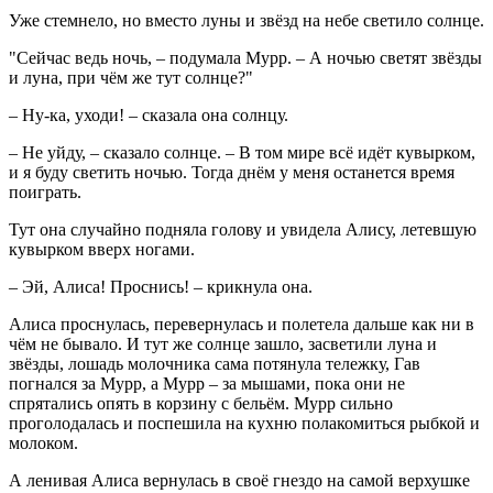
Уже стемнело, но вместо луны и звёзд на небе светило солнце.
"Сейчас ведь ночь, – подумала Мурр. – А ночью светят звёзды
и луна, при чём же тут солнце?"
– Ну-ка, уходи! – сказала она солнцу.
– Не уйду, – сказало солнце. – В том мире всё идёт кувырком,
и я буду светить ночью. Тогда днём у меня останется время
поиграть.
Тут она случайно подняла голову и увидела Алису, летевшую
кувырком вверх ногами.
– Эй, Алиса! Проснись! – крикнула она.
Алиса проснулась, перевернулась и полетела дальше как ни в
чём не бывало. И тут же солнце зашло, засветили луна и
звёзды, лошадь молочника сама потянула тележку, Гав
погнался за Мурр, а Мурр – за мышами, пока они не
спрятались опять в корзину с бельём. Мурр сильно
проголодалась и поспешила на кухню полакомиться рыбкой и
молоком.
А ленивая Алиса вернулась в своё гнездо на самой верхушке