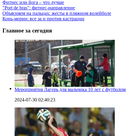
Фитнес или йога – что лучше
"Port de bras": фитнес-направление
Объясняем на пальцах: жесты в пляжном волейболе
Конь-мерин: все за и против кастрации
Главное за сегодня
Мероприятия Лагерь для мальчика 10 лет с футболом
2024-07-30 02:40:23