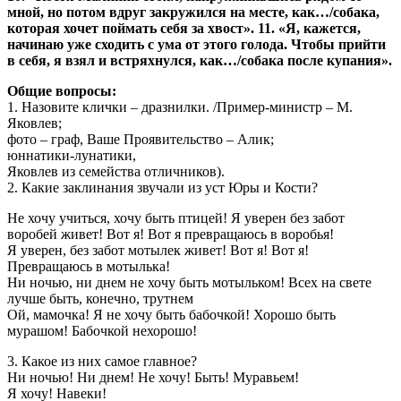
мной, но потом вдруг закружился на месте, как…/
собака,
которая хочет поймать себя за хвост». 11. «Я, кажется,
начинаю уже сходить с ума от этого голода. Чтобы прийти
в себя, я взял и встряхнулся, как…/
собака после купания».
Общие вопросы:
1. Назовите клички – дразнилки. /Пример-министр – М.
Яковлев;
фото – граф, Ваше Проявительство – Алик;
юннатики-лунатики,
Яковлев из семейства отличников).
2. Какие заклинания звучали из уст Юры и Кости?
Не хочу учиться, хочу быть птицей! Я уверен без забот
воробей живет! Вот я! Вот я превращаюсь в воробья!
Я уверен, без забот мотылек живет! Вот я! Вот я!
Превращаюсь в мотылька!
Ни ночью, ни днем не хочу быть мотыльком! Всех на свете
лучше быть, конечно, трутнем
Ой, мамочка! Я не хочу быть бабочкой! Хорошо быть
мурашом! Бабочкой нехорошо!
3. Какое из них самое главное?
Ни ночью! Ни днем! Не хочу! Быть! Муравьем!
Я хочу! Навеки!