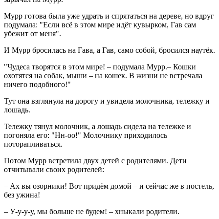
Мурр готова была уже удрать и спрятаться на дереве, но вдруг
подумала: "Если всё в этом мире идёт кувырком, Гав сам
убежит от меня".
И Мурр бросилась на Гава, а Гав, само собой, бросился наутёк.
"Чудеса творятся в этом мире! – подумала Мурр.– Кошки
охотятся на собак, мыши – на кошек. В жизни не встречала
ничего подобного!"
Тут она взглянула на дорогу и увидела молочника, тележку и
лошадь.
Тележку тянул молочник, а лошадь сидела на тележке и
погоняла его: "Нн-оо!" Молочнику приходилось
поторапливаться.
Потом Мурр встретила двух детей с родителями. Дети
отчитывали своих родителей:
– Ах вы озорники! Вот придём домой – и сейчас же в постель,
без ужина!
– У-у-у-у, мы больше не будем! – хныкали родители.