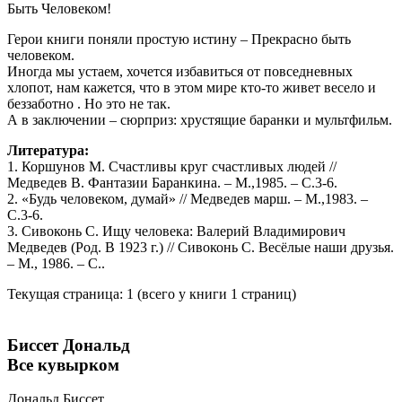
Быть Человеком!
Герои книги поняли простую истину – Прекрасно быть
человеком.
Иногда мы устаем, хочется избавиться от повседневных
хлопот, нам кажется, что в этом мире кто-то живет весело и
беззаботно . Но это не так.
А в заключении – сюрприз: хрустящие баранки и мультфильм.
Литература:
1. Коршунов М. Счастливы круг счастливых людей //
Медведев В. Фантазии Баранкина. – М.,1985. – С.3-6.
2. «Будь человеком, думай» // Медведев марш. – М.,1983. –
С.3-6.
3. Сивоконь С. Ищу человека: Валерий Владимирович
Медведев (Род. В 1923 г.) // Сивоконь С. Весёлые наши друзья.
– М., 1986. – С..
Текущая страница: 1 (всего у книги 1 страниц)
Биссет Дональд
Все кувырком
Дональд Биссет