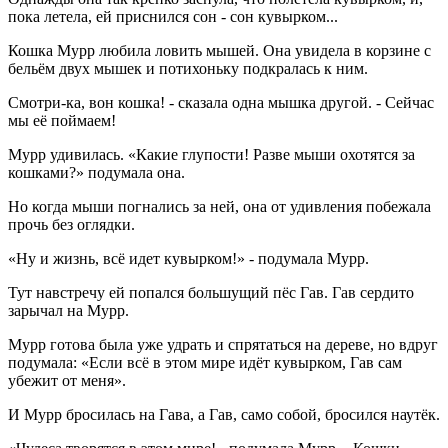
пока летела, ей приснился сон - сон кувырком...
Кошка Мурр любила ловить мышей. Она увидела в корзине с
бельём двух мышек и потихоньку подкралась к ним.
Смотри-ка, вон кошка! - сказала одна мышка другой. - Сейчас
мы её поймаем!
Мурр удивилась. «Какие глупости! Разве мыши охотятся за
кошками?» подумала она.
Но когда мыши погнались за ней, она от удивления побежала
прочь без оглядки.
«Ну и жизнь, всё идет кувырком!» - подумала Мурр.
Тут навстречу ей попался большущий пёс Гав. Гав сердито
зарычал на Мурр.
Мурр готова была уже удрать и спрятаться на дереве, но вдруг
подумала: «Если всё в этом мире идёт кувырком, Гав сам
убежит от меня».
И Мурр бросилась на Гава, а Гав, само собой, бросился наутёк.