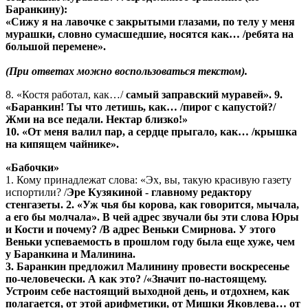
Баранкину):
«Сижу я на лавочке с закрытыми глазами, по телу у меня
мурашки, словно сумасшедшие, носятся как… /
ребята на
большой перемене».
(При ответах можно воспользоваться текстом).
8. «Костя работал, как…/
самый заправский муравей». 9.
«Баранкин! Ты что летишь, как…
/пирог с капустой?/
Жми на все педали. Нектар близко!»
10. «От меня валил пар, а сердце прыгало, как… /
крышка
на кипящем чайнике».
«Бабочки»
1. Кому принадлежат слова: «Эх, вы, такую красивую газету
испортили? /
Эре Кузякиной - главному редактору
стенгазеты. 2. «Уж чья бы корова, как говорится, мычала,
а его бы молчала». В чей адрес звучали бы эти слова Юры
и Кости и почему?
/В адрес Веньки Смирнова.
У этого
Веньки успеваемость в прошлом году была еще хуже, чем
у Баранкина и Малинина.
3. Баранкин предложил Малинину провести воскресенье
по-человечески. А как это?
/«Значит по-настоящему.
Устроим себе настоящий выходной день, и отдохнем, как
полагается, от этой арифметики, от Мишки Яковлева… от