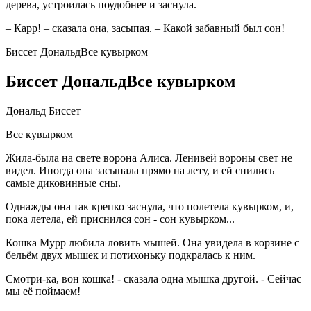
дерева, устроилась поудобнее и заснула.
– Карр! – сказала она, засыпая. – Какой забавный был сон!
Биссет ДональдВсе кувырком
Биссет ДональдВсе кувырком
Дональд Биссет
Все кувырком
Жила-была на свете ворона Алиса. Ленивей вороны свет не
видел. Иногда она засыпала прямо на лету, и ей снились
самые диковинные сны.
Однажды она так крепко заснула, что полетела кувырком, и,
пока летела, ей приснился сон - сон кувырком...
Кошка Мурр любила ловить мышей. Она увидела в корзине с
бельём двух мышек и потихоньку подкралась к ним.
Смотри-ка, вон кошка! - сказала одна мышка другой. - Сейчас
мы её поймаем!