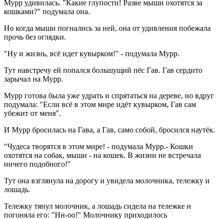
Мурр удивилась. "Какие глупости! Разве мыши охотятся за
кошками?" подумала она.
Но когда мыши погнались за ней, она от удивления побежала
прочь без оглядки.
"Ну и жизнь, всё идет кувырком!" - подумала Мурр.
Тут навстречу ей попался большущий пёс Гав. Гав сердито
зарычал на Мурр.
Мурр готова была уже удрать и спрятаться на дереве, но вдруг
подумала: "Если всё в этом мире идёт кувырком, Гав сам
убежит от меня".
И Мурр бросилась на Гава, а Гав, само собой, бросился наутёк.
"Чудеса творятся в этом мире! - подумала Мурр.- Кошки
охотятся на собак, мыши - на кошек. В жизни не встречала
ничего подобного!"
Тут она взглянула на дорогу и увидела молочника, тележку и
лошадь.
Тележку тянул молочник, а лошадь сидела на тележке и
погоняла его: "Нн-оо!" Молочнику приходилось