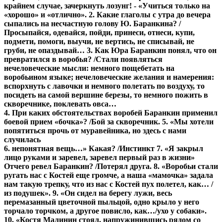
крайнем случае, зачеркнуть лозунг! - «Учиться только на
«хорошо» и «отлично». 2. Какие глаголы с утра до вечера
сыпались на несчастную голову Ю. Баранкина? /
Просыпайся, одевайся, пойди, принеси, отнеси, купи,
подмети, помоги, выучи, не вертись, не списывай, не
груби, не опаздывай… 3. Как Юра Баранкин понял, что он
превратился в воробья?
/Стали появляться
нечеловеческие мысли:
немного пощебетать на
воробьином языке; нечеловеческие желания и намерения:
вспорхнуть с лавочки и немного полетать по воздуху, то
посидеть на самой вершине березы, то немного пожить в
скворечнике, поклевать овса…
4. При каких обстоятельствах воробей Баранкин применил
боевой прием «бочка»? /
Бой за скворечник. 5. «Мы хотели
попятиться прочь от муравейника, но здесь с нами
случилась
6. непонятная вещь…» Какая? /
Инстинкт 7. «Я закрыл
лицо руками и заревел, заревел первый раз в жизни»
Отчего ревел Баранкин? /
Потерял друга. 8. «Воробьи стали
ругать нас с Костей еще громче, а наша «мамочка» задала
нам такую трепку, что из нас с Костей пух полетел, как…
/
из подушек». 9. «Он сидел на берегу лужи, весь
перемазанный цветочной пыльцой, одно крыло у него
торчало торчком, а другое повисло, как…/
ухо у собаки».
10. «Костя Малинин стоял, напружинившись рядом со