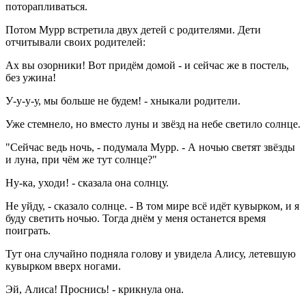
поторапливаться.
Потом Мурр встретила двух детей с родителями. Дети
отчитывали своих родителей:
Ах вы озорники! Вот придём домой - и сейчас же в постель,
без ужина!
У-у-у-у, мы больше не будем! - хныкали родители.
Уже стемнело, но вместо луны и звёзд на небе светило солнце.
"Сейчас ведь ночь, - подумала Мурр. - А ночью светят звёзды
и луна, при чём же тут солнце?"
Ну-ка, уходи! - сказала она солнцу.
Не уйду, - сказало солнце. - В том мире всё идёт кувырком, и я
буду светить ночью. Тогда днём у меня останется время
поиграть.
Тут она случайно подняла голову и увидела Алису, летевшую
кувырком вверх ногами.
Эй, Алиса! Проснись! - крикнула она.