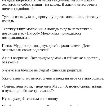
«Чудеса творятся в этом мире! - подумала Мурр. - Кошки
охотятся на собак, мыши - на кошек. В жизни не встречала
ничего подобного!»
Тут она взглянула на дорогу и увидела молочника, тележку и
лошадь.
Тележку тянул молочник, а лошадь сидела на тележке и
погоняла его: «Нн-оо!» Молочнику приходилось
поторапливаться.
Потом Мурр встретила двух детей с родителями. Дети
отчитывали своих родителей:
Ах вы озорники! Вот придём домой - и сейчас же в постель,
без ужина!
У-у-у-у, мы больше не будем! - хныкали родители.
Уже стемнело, но вместо луны и звёзд на небе светило солнце.
«Сейчас ведь ночь, - подумала Мурр. - А ночью светят звёзды
и луна, при чём же тут солнце?»
Ну-ка, уходи! - сказала она солнцу.