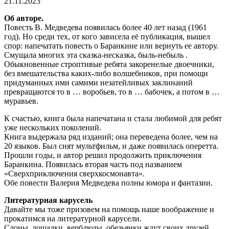
21.11.2023
Об авторе.
Повесть В. Медведева появилась более 40 лет назад (1961
год). Но среди тех, от кого зависела её публикация, вышел
спор: напечатать повесть о Баранкине или вернуть ее автору.
Смущала многих эта сказка-несказка, быль-небыль .
Обыкновенные строптивые ребята закоренелые двоечники,
без вмешательства каких-либо волшебников, при помощи
придуманных ими самими незатейливых заклинаний
превращаются то в … воробьев, то в … бабочек, а потом в …
муравьев.
К счастью, книга была напечатана и стала любимой для ребят
уже нескольких поколений.
Книга выдержала ряд изданий; она переведена более, чем на
20 языков. Был снят мультфильм, и даже появилась оперетта.
Прошли годы, и автор решил продолжить приключения
Баранкина. Появилась вторая часть под названием
«Сверхприключения сверхкосмонавта».
Обе повести Валерия Медведева полны юмора и фантазии.
Литературная карусель
Давайте мы тоже призовем на помощь наше воображение и
прокатимся на литературной карусели.
Слоны, лошадки, верблюды, обезьянки ждут своих друзей