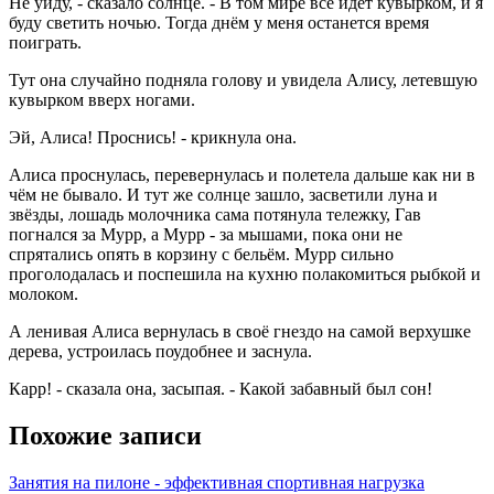
Не уйду, - сказало солнце. - В том мире всё идёт кувырком, и я
буду светить ночью. Тогда днём у меня останется время
поиграть.
Тут она случайно подняла голову и увидела Алису, летевшую
кувырком вверх ногами.
Эй, Алиса! Проснись! - крикнула она.
Алиса проснулась, перевернулась и полетела дальше как ни в
чём не бывало. И тут же солнце зашло, засветили луна и
звёзды, лошадь молочника сама потянула тележку, Гав
погнался за Мурр, а Мурр - за мышами, пока они не
спрятались опять в корзину с бельём. Мурр сильно
проголодалась и поспешила на кухню полакомиться рыбкой и
молоком.
А ленивая Алиса вернулась в своё гнездо на самой верхушке
дерева, устроилась поудобнее и заснула.
Карр! - сказала она, засыпая. - Какой забавный был сон!
Похожие записи
Занятия на пилоне - эффективная спортивная нагрузка