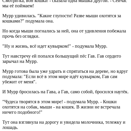
Смотри-ка, вон кошка! - сказала одна мышка другой. - Сейчас
мы её поймаем!
Мурр удивилась. "Какие глупости! Разве мыши охотятся за
кошками?" подумала она.
Но когда мыши погнались за ней, она от удивления побежала
прочь без оглядки.
"Ну и жизнь, всё идет кувырком!" - подумала Мурр.
Тут навстречу ей попался большущий пёс Гав. Гав сердито
зарычал на Мурр.
Мурр готова была уже удрать и спрятаться на дереве, но вдруг
подумала: "Если всё в этом мире идёт кувырком, Гав сам
убежит от меня".
И Мурр бросилась на Гава, а Гав, само собой, бросился наутёк.
"Чудеса творятся в этом мире! - подумала Мурр. - Кошки
охотятся на собак, мыши - на кошек. В жизни не встречала
ничего подобного!"
Тут она взглянула на дорогу и увидела молочника, тележку и
лошадь.