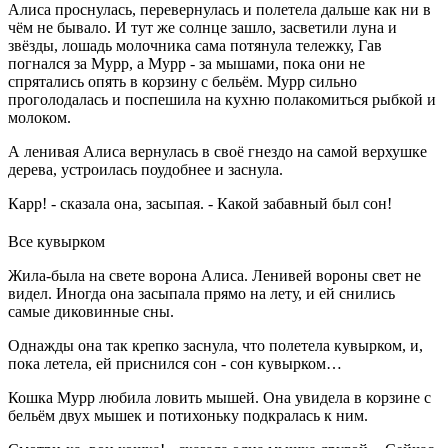
Алиса проснулась, перевернулась и полетела дальше как ни в
чём не бывало. И тут же солнце зашло, засветили луна и
звёзды, лошадь молочника сама потянула тележку, Гав
погнался за Мурр, а Мурр - за мышами, пока они не
спрятались опять в корзину с бельём. Мурр сильно
проголодалась и поспешила на кухню полакомиться рыбкой и
молоком.
А ленивая Алиса вернулась в своё гнездо на самой верхушке
дерева, устроилась поудобнее и заснула.
Карр! - сказала она, засыпая. - Какой забавный был сон!
Все кувырком
Жила-была на свете ворона Алиса. Ленивей вороны свет не
видел. Иногда она засыпала прямо на лету, и ей снились
самые диковинные сны.
Однажды она так крепко заснула, что полетела кувырком, и,
пока летела, ей приснился сон - сон кувырком…
Кошка Мурр любила ловить мышей. Она увидела в корзине с
бельём двух мышек и потихоньку подкралась к ним.