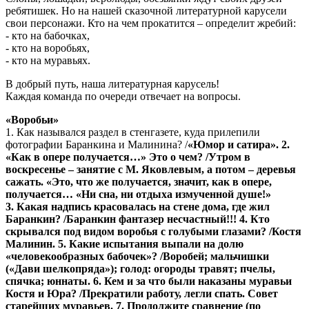
ребятишек. Но на нашей сказочной литературной карусели
свои персонажи. Кто на чем прокатится – определит жребий:
- кто на бабочках,
- кто на воробьях,
- кто на муравьях.
В добрый путь, наша литературная карусель!
Каждая команда по очереди отвечает на вопросы.
«Воробьи»
1. Как назывался раздел в стенгазете, куда прилепили
фотографии Баранкина и Малинина? /
«Юмор и сатира». 2.
«Как в опере получается…» Это о чем? /
Утром в
воскресенье – занятие с М. Яковлевым, а потом – деревья
сажать.
«Это, что же получается, значит, как в опере,
получается… «Ни сна, ни отдыха измученной душе!»
3. Какая надпись красовалась на стене дома, где жил
Баранкин?
/Баранкин фантазер несчастный!!! 4. Кто
скрывался под видом воробья с голубыми глазами? /
Костя
Малинин. 5. Какие испытания выпали на долю
«человекообразных бабочек»?
/Воробей; мальчишки
(«Дави шелкопряда»); голод: огороды травят; пчелы,
спячка; юннаты. 6. Кем и за что были наказаны муравьи
Костя и Юра? /
Прекратили работу, легли спать. Совет
старейших муравьев. 7. Продолжите сравнение (по