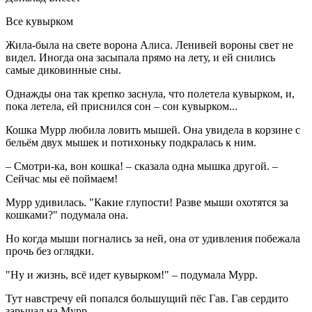
Все кувырком
Жила-была на свете ворона Алиса. Ленивей вороны свет не
видел. Иногда она засыпала прямо на лету, и ей снились
самые диковинные сны.
Однажды она так крепко заснула, что полетела кувырком, и,
пока летела, ей приснился сон – сон кувырком...
Кошка Мурр любила ловить мышей. Она увидела в корзине с
бельём двух мышек и потихоньку подкралась к ним.
– Смотри-ка, вон кошка! – сказала одна мышка другой. –
Сейчас мы её поймаем!
Мурр удивилась. "Какие глупости! Разве мыши охотятся за
кошками?" подумала она.
Но когда мыши погнались за ней, она от удивления побежала
прочь без оглядки.
"Ну и жизнь, всё идет кувырком!" – подумала Мурр.
Тут навстречу ей попался большущий пёс Гав. Гав сердито
зарычал на Мурр.