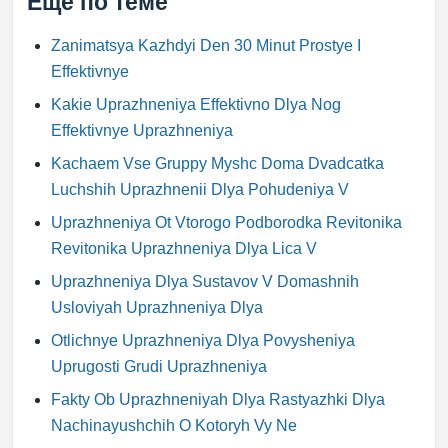
Еще по теме
Zanimatsya Kazhdyi Den 30 Minut Prostye I
Effektivnye
Kakie Uprazhneniya Effektivno Dlya Nog
Effektivnye Uprazhneniya
Kachaem Vse Gruppy Myshc Doma Dvadcatka
Luchshih Uprazhnenii Dlya Pohudeniya V
Uprazhneniya Ot Vtorogo Podborodka Revitonika
Revitonika Uprazhneniya Dlya Lica V
Uprazhneniya Dlya Sustavov V Domashnih
Usloviyah Uprazhneniya Dlya
Otlichnye Uprazhneniya Dlya Povysheniya
Uprugosti Grudi Uprazhneniya
Fakty Ob Uprazhneniyah Dlya Rastyazhki Dlya
Nachinayushchih O Kotoryh Vy Ne