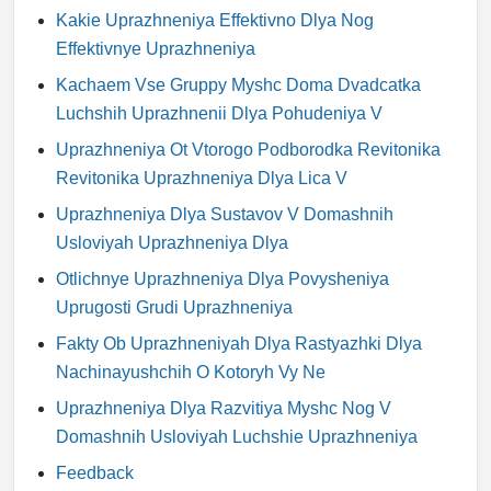
Kakie Uprazhneniya Effektivno Dlya Nog
Effektivnye Uprazhneniya
Kachaem Vse Gruppy Myshc Doma Dvadcatka
Luchshih Uprazhnenii Dlya Pohudeniya V
Uprazhneniya Ot Vtorogo Podborodka Revitonika
Revitonika Uprazhneniya Dlya Lica V
Uprazhneniya Dlya Sustavov V Domashnih
Usloviyah Uprazhneniya Dlya
Otlichnye Uprazhneniya Dlya Povysheniya
Uprugosti Grudi Uprazhneniya
Fakty Ob Uprazhneniyah Dlya Rastyazhki Dlya
Nachinayushchih O Kotoryh Vy Ne
Uprazhneniya Dlya Razvitiya Myshc Nog V
Domashnih Usloviyah Luchshie Uprazhneniya
Feedback