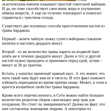
экзотическим именем называют простой советский майоран.
И да, он тоже способствует сжиганию жира и улучшению
обмена веществ. А еще он отлично тонизирует и помогает
справиться с чувством голода.
Существует два основных способа приготовления настоя из
травы бардакош.
Первый - залить чайную ложку сухого майорана стаканом
кипятка и настоять двадцать минут.
Второй - то же количество травы варить на водяной бане
опять же в течение двадцати минут. Далее и тот, и другой
настой нужно процедить и принимать перед едой, лучше -
минут за 30 до трапезы.
Кстати, у напитка приятный пряный вкус. А это значит, что
пить такой чаек будет вам не в тягость. И этот факт поможет
избежать переедания во время приема пищи. Может, в этом и
кроется волшебное свойство травы бардакош.
Кроме всего перечисленного, в Сети можно найти большое
количество рецептов сборов сжигающих жир трав для
похудения. Но стоит ли заморачиваться? Далеко не факт, что
они составлены знающими людьми. А некоторые из