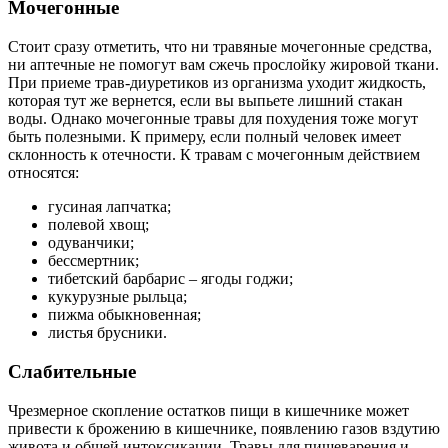
Мочегонные
Стоит сразу отметить, что ни травяные мочегонные средства,
ни аптечные не помогут вам сжечь прослойку жировой ткани.
При приеме трав-диуретиков из организма уходит жидкость,
которая тут же вернется, если вы выпьете лишний стакан
воды. Однако мочегонные травы для похудения тоже могут
быть полезными. К примеру, если полный человек имеет
склонность к отечности. К травам с мочегонным действием
относятся:
гусиная лапчатка;
полевой хвощ;
одуванчики;
бессмертник;
тибетский барбарис – ягоды годжи;
кукурузные рыльца;
пижма обыкновенная;
листья брусники.
Слабительные
Чрезмерное скопление остатков пищи в кишечнике может
привести к брожению в кишечнике, появлению газов вздутию
живота и общей интоксикации. Травы для пищеварения и