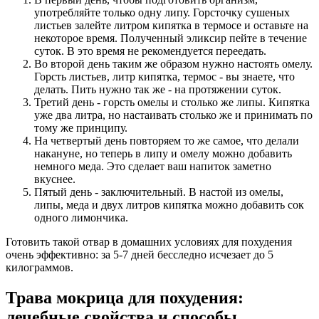
употребляйте только одну липу. Горсточку сушеных
листьев залейте литром кипятка в термосе и оставьте на
некоторое время. Полученный эликсир пейте в течение
суток. В это время не рекомендуется переедать.
Во второй день таким же образом нужно настоять омелу.
Горсть листьев, литр кипятка, термос - вы знаете, что
делать. Пить нужно так же - на протяжении суток.
Третий день - горсть омелы и столько же липы. Кипятка
уже два литра, но настаивать столько же и принимать по
тому же принципу.
На четвертый день повторяем то же самое, что делали
накануне, но теперь в липу и омелу можно добавить
немного меда. Это сделает ваш напиток заметно
вкуснее.
Пятый день - заключительный. В настой из омелы,
липы, меда и двух литров кипятка можно добавить сок
одного лимончика.
Готовить такой отвар в домашних условиях для похудения
очень эффективно: за 5-7 дней бесследно исчезает до 5
килограммов.
Трава мокрица для похудения:
лечебные свойства и способы