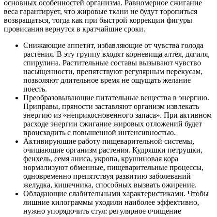
основных особенностей организма. Равномерное сжигание
веса гарантирует, что жировые ткани не будут торопиться
возвращаться, тогда как при быстрой коррекции фигуры
провисания вернутся в кратчайшие сроки.
Снижающие аппетит, избавляющие от чувства голода
растения. В эту группу входят корневища алтея, дягиля,
спирулина. Растительные составы вызывают чувство
насыщенности, препятствуют регулярным перекусам,
позволяют длительное время не ощущать желание
поесть.
Преобразовывающие питательные вещества в энергию.
Приправы, пряности заставляют организм извлекать
энергию из «неприкосновенного запаса». При активном
расходе энергии сжигание жировых отложений будет
происходить с повышенной интенсивностью.
Активирующие работу пищеварительной системы,
очищающие организм растения. Кудряшки петрушки,
фенхель, семя аниса, укропа, крушиновая кора
нормализуют обменные, пищеварительные процессы,
одновременно препятствуя развитию заболеваний
желудка, кишечника, способных вызвать ожирение.
Обладающие слабительными характеристиками. Чтобы
лишние килограммы уходили наиболее эффективно,
нужно упорядочить стул: регулярное очищение