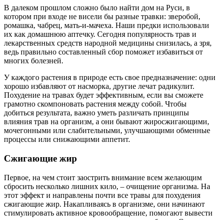
В далеком прошлом сложно было найти дом на Руси, в
котором при входе не висели бы разные травки: зверобой,
ромашка, чабрец, мать-и-мачеха. Наши предки использовали
их как домашнюю аптечку. Сегодня популярность трав и
лекарственных средств народной медицины снизилась, а зря,
ведь правильно составленный сбор поможет избавиться от
многих болезней.
У каждого растения в природе есть свое предназначение: одни
хорошо избавляют от насморка, другие лечат радикулит.
Похудение на травах будет эффективным, если вы сможете
грамотно скомпоновать растения между собой. Чтобы
добиться результата, важно уметь различать принципы
влияния трав на организм, а они бывают жиросжигающими,
мочегонными или слабительными, улучшающими обменные
процессы или снижающими аппетит.
Сжигающие жир
Первое, на чем стоит заострить внимание всем желающим
сбросить несколько лишних кило, – очищение организма. На
этот эффект и направлены почти все травы для похудения
сжигающие жир. Накапливаясь в организме, они начинают
стимулировать активное кровообращение, помогают вывести