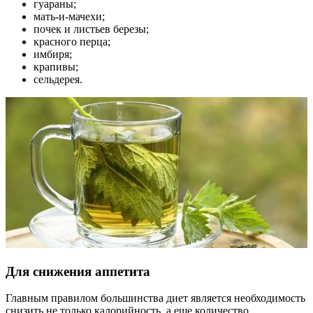
гуараны;
мать-и-мачехи;
почек и листьев березы;
красного перца;
имбиря;
крапивы;
сельдерея.
Для снижения аппетита
Главным правилом большинства диет является необходимость
снизить не только калорийность, а еще количество