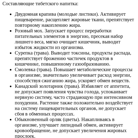
Составляющие тибетского напитка:
Двудомная крапива (молодые листики). Активирует
пищеварение, расщепляет жировые ткани, препятствует
повторному накоплению жира.
Розовый мох. Запускает процесс переработки
питательных элементов в энергию, пресекая набор
лишнего веса, мягко очищает кишечник, выводит
избыток жидкости из организма.
Сурепка (трава). Выводит токсины, продукты распада,
препятствует брожению частичек продуктов в
кишечнике, повышенному газообразованию.
Смолевка (трава). Повышает метаболические процессы
в организме, значительно увеличивает расход энергии,
способствуя сжиганию жира, ускоряет обмен веществ.
Канадский золотарник (трава). Избавляет от аппетита,
не допускает появления чувства голода, успокаивает
нервную систему, часто страдающую при интенсивном
похудении. Растение также положительно воздействует
на систему пищеварительных органов, не допускает
сбоя в обменных процессах.
Обыкновенный орляк (цветы). Накапливаясь в
организме, улучшает липидный обмен, активирует
кровообращение, не допускает увеличения жировых
прослоек.