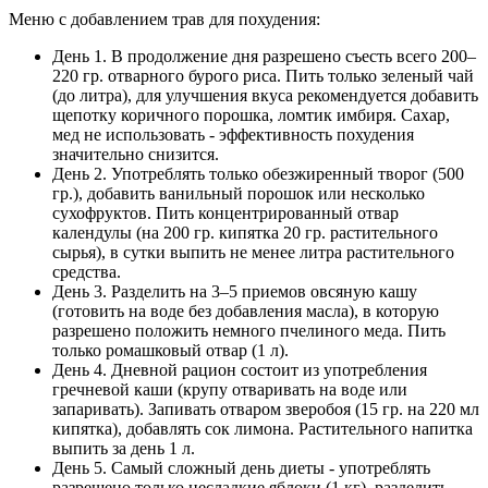
Меню с добавлением трав для похудения:
День 1. В продолжение дня разрешено съесть всего 200–
220 гр. отварного бурого риса. Пить только зеленый чай
(до литра), для улучшения вкуса рекомендуется добавить
щепотку коричного порошка, ломтик имбиря. Сахар,
мед не использовать - эффективность похудения
значительно снизится.
День 2. Употреблять только обезжиренный творог (500
гр.), добавить ванильный порошок или несколько
сухофруктов. Пить концентрированный отвар
календулы (на 200 гр. кипятка 20 гр. растительного
сырья), в сутки выпить не менее литра растительного
средства.
День 3. Разделить на 3–5 приемов овсяную кашу
(готовить на воде без добавления масла), в которую
разрешено положить немного пчелиного меда. Пить
только ромашковый отвар (1 л).
День 4. Дневной рацион состоит из употребления
гречневой каши (крупу отваривать на воде или
запаривать). Запивать отваром зверобоя (15 гр. на 220 мл
кипятка), добавлять сок лимона. Растительного напитка
выпить за день 1 л.
День 5. Самый сложный день диеты - употреблять
разрешено только несладкие яблоки (1 кг), разделить