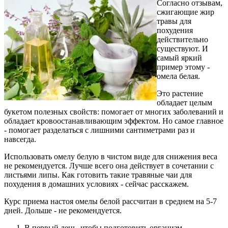
Согласно отзывам,
сжигающие жир
травы для
похудения
действительно
существуют. И
самый яркий
пример этому -
омела белая.
Это растение
обладает целым
букетом полезных свойств: помогает от многих заболеваний и
обладает кровоостанавливающим эффектом. Но самое главное
- помогает разделаться с лишними сантиметрами раз и
навсегда.
Использовать омелу белую в чистом виде для снижения веса
не рекомендуется. Лучше всего она действует в сочетании с
листьями липы. Как готовить такие травяные чаи для
похудения в домашних условиях - сейчас расскажем.
Курс приема настоя омелы белой рассчитан в среднем на 5-7
дней. Дольше - не рекомендуется.
В первый день, чтобы подготовить организм,