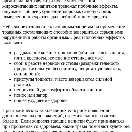
организма на траву. Если после употребления
жиросжигающих напитков тревожат побочные эффекты,
ощущается общее ухудшение здоровья, самочувствия,
немедленно прекратить дальнейший прием средств.
Небрежное отношение к основным запретам на применение
травяных составляющих способно завершиться серьезными
нарушениями работы организма. Среди побочных эффектов
выделяют:
раздражение кожных покровов (обильные высыпания,
пятна красноты, изменение оттенка дермы);
сбой в работе нервной системы (раздражительность,
продолжительную бессонницу, неприятную вялость,
сонливость);
приступы тошноты (часто завершаются сильной
рвотой);
неприятный дискомфорт в области живота;
понос или запор;
общее ухудшение здоровья.
При хронических заболеваниях есть риск появления
дополнительных осложнений, стремительного развития
болезни. Если жиросжигающие напитки будут приниматься
при проблемах со здоровьем, какие травы помогают худеть без
опасности вызвать ухудшение состояния здоровья лучше