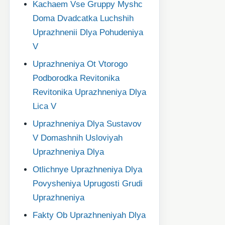
Kachaem Vse Gruppy Myshc
Doma Dvadcatka Luchshih
Uprazhnenii Dlya Pohudeniya
V
Uprazhneniya Ot Vtorogo
Podborodka Revitonika
Revitonika Uprazhneniya Dlya
Lica V
Uprazhneniya Dlya Sustavov
V Domashnih Usloviyah
Uprazhneniya Dlya
Otlichnye Uprazhneniya Dlya
Povysheniya Uprugosti Grudi
Uprazhneniya
Fakty Ob Uprazhneniyah Dlya