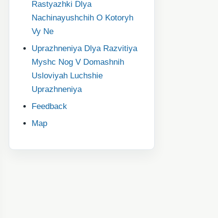
Rastyazhki Dlya
Nachinayushchih O Kotoryh
Vy Ne
Uprazhneniya Dlya Razvitiya
Myshc Nog V Domashnih
Usloviyah Luchshie
Uprazhneniya
Feedback
Map