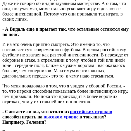
Даже не говорю об индивидуальном мастерстве. А о том, что
они, получая мяч, моментально ускоряют игру и делают ее
более интенсивной. Потому что они привыкли так играть в
своих лигах.
- А Видаль еще и прыгает так, что остальные остаются ему
по пояс.
И на это очень приятно смотреть. Это именно то, что
составляет суть современного футбола. В целом российскому
футболу не хватает как раз этой интенсивности. В переходе от
обороны к атаке, в стремлении к тому, чтобы в той или иной
зоне - середине поля, ближе к чужим воротам - вас оказалось
больше, чем соперников. Максимум вертикальных,
диагональных передач - это то, к чему надо стремиться.
Что меня порадовало в том, что я увидел у сборной России, -
то, что игроки способны показывать более интенсивную игру,
чем привыкли. Но пока это происходит в более коротких
отрезках, чем у их сильнейших оппонентов.
- Считаете ли вы, что кто-то из
российских игроков
способен играть на
высоком уровне
в топ-лигах?
Например, Головин?