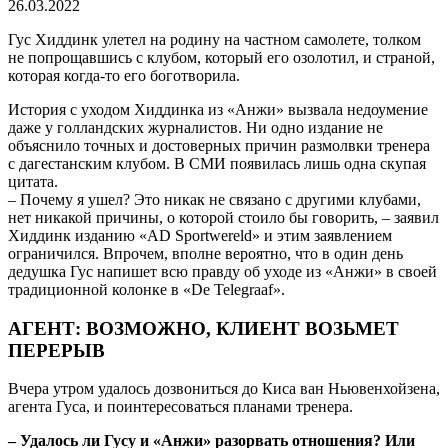
26.03.2022
Гус Хиддинк улетел на родину на частном самолете, толком
не попрощавшись с клубом, который его озолотил, и страной,
которая когда-то его боготворила.
История с уходом Хиддинка из «Анжи» вызвала недоумение
даже у голландских журналистов. Ни одно издание не
объяснило точных и достоверных причин размолвки тренера
с дагестанским клубом. В СМИ появилась лишь одна скупая
цитата.
– Почему я ушел? Это никак не связано с другими клубами,
нет никакой причины, о которой стоило бы говорить, – заявил
Хиддинк изданию «AD Sportwereld» и этим заявлением
ограничился. Впрочем, вполне вероятно, что в один день
дедушка Гус напишет всю правду об уходе из «Анжи» в своей
традиционной колонке в «De Telegraaf».
АГЕНТ: ВОЗМОЖНО, КЛИЕНТ ВОЗЬМЕТ
ПЕРЕРЫВ
Вчера утром удалось дозвониться до Киса ван Ньювенхойзена,
агента Гуса, и поинтересоваться планами тренера.
– Удалось ли Гусу и «Анжи» разорвать отношения? Или