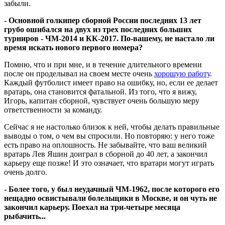
забыли.
- Основной голкипер сборной России последних 13 лет
грубо ошибался на двух из трех последних больших
турниров - ЧМ-2014 и КК-2017. По-вашему, не настало ли
время искать нового первого номера?
Помню, что и при мне, и в течение длительного времени
после он проделывал на своем месте очень
хорошую работу
.
Каждый футболист имеет право на ошибку, но, если ее делает
вратарь, она становится фатальной. Из того, что я вижу,
Игорь, капитан сборной, чувствует очень большую меру
ответственности за команду.
Сейчас я не настолько близок к ней, чтобы делать правильные
выводы о том, о чем вы спросили. Но повторяю: у него тоже
есть право на оплошность. Не забывайте, что ваш великий
вратарь Лев Яшин доиграл в сборной до 40 лет, а закончил
карьеру еще позже! И это означает, что вратари могут играть
очень долго.
- Более того, у был неудачный ЧМ-1962, после которого его
нещадно освистывали болельщики в Москве, и он чуть не
закончил карьеру. Поехал на три-четыре месяца
рыбачить...