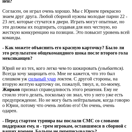
ней?
Согласен, он играл очень хорошо. Мы с Юрием прекрасно
знаем друг друга. Любой сборной нужны молодые парни 22 -
23 лет, которые стучатся в двери. Играть могут опытные, но
эти должны их подпирать, создавая для них честную, но
жесткую конкуренцию на позиции. Это повысит уровень всей
команды.
- Как можете объяснить его красную карточку? Было ли
это результатом общекомандного шока после второго гола
мексиканцев?
Юрий не из тех, кого легко чем-то шокировать
(улыбается).
Всегда хочу защищать его. Мне не кажется, что это был
слишком уж
сильный удар
локтем. С другой стороны, на
вторую желтую карточку он, пожалуй, тянул, и, по-моему,
Жирков
признал справедливость этого решения. Ему не
стоило этого делать, поскольку он знал, что у него уже есть
предупреждение. Но не могу быть нейтральным, когда говорю
о Юрии, потому что очень люблю его! Он очень, очень
одарен.
- Перед стартом турнира вы послали СМС со словами
поддержки ему, и - трем игрокам, оставшимся в сборной с
ваших времен. Больше не переписывались?