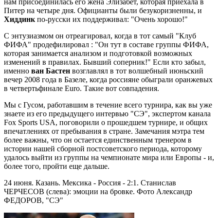
нам присоединилась его жена Элизабет, которая приехала в
Питер на четыре дня. Официанты были безукоризненны, и
Хиддинк
по-русски их поддерживал: "Очень хорошо!"
С энтузиазмом он отреагировал, когда в тот самый "Клуб
ФИФА" продефилировал : "Он тут в составе группы ФИФА,
которая занимается анализом и подготовкой возможных
изменений в правилах. Бывший соперник!" Если кто забыл,
именно
ван Бастен
возглавлял в тот волшебный июньский
вечер 2008 года в Базеле, когда россияне обыграли оранжевых
в четвертьфинале Euro. Такие вот совпадения.
Мы с Гусом, работавшим в течение всего турнира, как вы уже
знаете из его предыдущего интервью "СЭ", экспертом канала
Fox Sports USA, поговорили о прошедшем турнире, и общих
впечатлениях от пребывания в стране. Замечания мэтра тем
более важны, что он остается единственным тренером в
истории нашей сборной постсоветского периода, которому
удалось выйти из группы на чемпионате мира или Европы - и,
более того, пройти еще дальше.
24 июня. Казань. Мексика - Россия - 2:1. Станислав
ЧЕРЧЕСОВ (слева): эмоции на бровке. Фото Александр
ФЕДОРОВ, "СЭ"