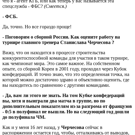
что я - агент КГБ, или как теперь у вас называется эта
спецслужба - ФБС?
(Смеется.)
- ФСБ.
Да, точно. Но все гораздо проще!
- Поговорим о сборной России. Как оцените работу на
турнире главного тренера
Станислава Черчесова
?
Вижу, что он находится в процессе строительства
конкурентоспособной команды для участия в таком турнире,
как чемпионат мира. Это самое важное. На собственном
опыте, со сборной Кореи в 2001 году, проходил через Кубок
конфедераций. И точно знаю, что это определенная точка, на
которой можно достаточно здраво и объективно оценить, где
вы находитесь по сравнению с другими командами.
- Да, вам ли этого не знать. На том Кубке конфедераций
вы, хотя и выиграли два матча в группе, но по
дополнительным показателям из-за разгрома от французов
- 0:5 в полуфинал не вышли. Но на следующий год дошли
до полуфинала ЧМ.
Как и у меня 16 лет назад, у
Черчесова
сейчас в
распоряжении остается год, чтобы, отталкиваясь от выводов,