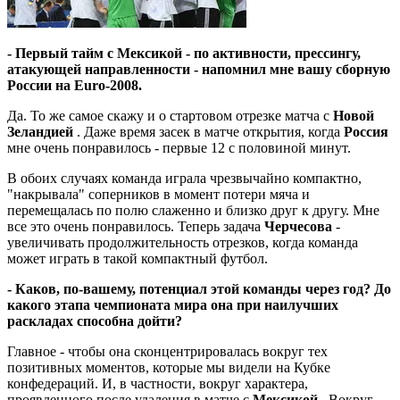
- Первый тайм с Мексикой - по активности, прессингу,
атакующей направленности - напомнил мне вашу сборную
России на Euro-2008.
Да. То же самое скажу и о стартовом отрезке матча с
Новой
Зеландией
. Даже время засек в матче открытия, когда
Россия
мне очень понравилось - первые 12 с половиной минут.
В обоих случаях команда играла чрезвычайно компактно,
"накрывала" соперников в момент потери мяча и
перемещалась по полю слаженно и близко друг к другу. Мне
все это очень понравилось. Теперь задача
Черчесова
-
увеличивать продолжительность отрезков, когда команда
может играть в такой компактный футбол.
- Каков, по-вашему, потенциал этой команды через год? До
какого этапа чемпионата мира она при наилучших
раскладах способна дойти?
Главное - чтобы она сконцентрировалась вокруг тех
позитивных моментов, которые мы видели на Кубке
конфедераций. И, в частности, вокруг характера,
проявленного после удаления в матче с
Мексикой
. Вокруг