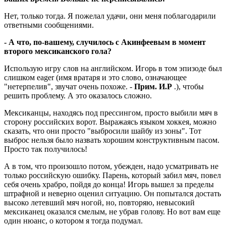
Нет, только тогда. Я пожелал удачи, они меня поблагодарили
ответными сообщениями.
- А что, по-вашему, случилось с Акинфеевым в момент
второго мексиканского гола?
Использую игру слов на английском. Игорь в том эпизоде был
слишком eager (имя вратаря и это слово, означающее
"нетерпелив", звучат очень похоже. -
Прим. И.Р
.), чтобы
решить проблему. А это оказалось сложно.
Мексиканцы, находясь под прессингом, просто выбили мяч в
сторону российских ворот. Выражаясь языком хоккея, можно
сказать, что они просто "выбросили шайбу из зоны". Тот
выброс нельзя было назвать хорошим конструктивным пасом.
Просто так получилось!
А в том, что произошло потом, убежден, надо усматривать не
только российскую ошибку. Парень, который забил мяч, повел
себя очень храбро, пойдя до конца! Игорь вышел за пределы
штрафной и неверно оценил ситуацию. Он попытался достать
высоко летевший мяч ногой, но, повторяю, невысокий
мексиканец оказался смелым, не убрав голову. Но вот вам еще
один нюанс, о котором я тогда подумал.