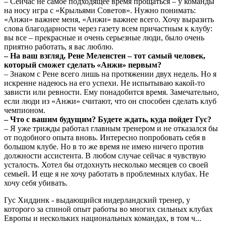
– Сейчас не самое подходящее время прощаться – у команды
на носу игра с «Крыльями Советов». Нужно понимать:
«Анжи» важнее меня, «Анжи» важнее всего. Хочу выразить
слова благодарности через газету всем причастным к клубу:
вы все – прекрасные и очень серьезные люди, было очень
приятно работать, я вас люблю.
– На ваш взгляд, Рене Меленстен – тот самый человек,
который сможет сделать «Анжи» первым?
– Знаком с Рене всего лишь на протяжении двух недель. Но я
искренне надеюсь на его успехи. Не испытываю какой-то
зависти или ревности. Ему понадобится время. Замечательно,
если люди из «Анжи» считают, что он способен сделать клуб
чемпионом.
– Что с вашим будущим? Будете ждать, куда пойдет Гус?
– Я уже трижды работал главным тренером и не отказался бы
от подобного опыта вновь. Интересно попробовать себя в
большом клубе. Но в то же время не имею ничего против
должности ассистента. В любом случае сейчас я чувствую
усталость. Хотел бы отдохнуть несколько месяцев со своей
семьей. И еще я не хочу работать в проблемных клубах. Не
хочу себя убивать.
Гус Хиддинк - выдающийся нидерландский тренер, у
которого за спиной опыт работы во многих сильных клубах
Европы и нескольких национальных командах, в том ч...