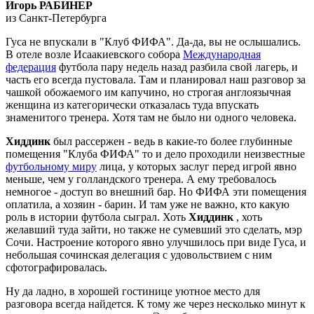
Игорь РАБИНЕР
из Санкт-Петербурга
Гуса не впускали в "Клуб ФИФА". Да-да, вы не ослышались.
В отеле возле Исаакиевского собора
Международная
федерация
футбола пару недель назад разбила свой лагерь, и
часть его всегда пустовала. Там и планировал наш разговор за
чашкой обожаемого им капучино, но строгая англоязычная
женщина из категорически отказалась туда впускать
знаменитого тренера. Хотя там не было ни одного человека.
Хиддинк
был рассержен - ведь в какие-то более глубинные
помещения "Клуба ФИФА" то и дело проходили неизвестные
футбольному миру
лица, у которых заслуг перед игрой явно
меньше, чем у голландского тренера. А ему требовалось
немногое - доступ во внешний бар. Но ФИФА эти помещения
оплатила, а хозяин - барин. И там уже не важно, кто какую
роль в истории футбола сыграл. Хоть
Хиддинк
, хоть
желавший туда зайти, но также не сумевший это сделать, мэр
Сочи. Настроение которого явно улучшилось при виде Гуса, и
небольшая сочинская делегация с удовольствием с ним
сфотографировалась.
Ну да ладно, в хорошей гостинице уютное место для
разговора всегда найдется. К тому же через несколько минут к