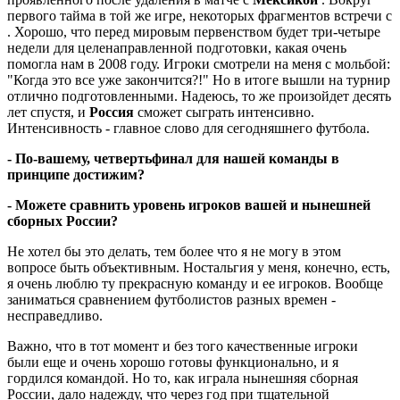
первого тайма в той же игре, некоторых фрагментов встречи с
. Хорошо, что перед мировым первенством будет три-четыре
недели для целенаправленной подготовки, какая очень
помогла нам в 2008 году. Игроки смотрели на меня с мольбой:
"Когда это все уже закончится?!" Но в итоге вышли на турнир
отлично подготовленными. Надеюсь, то же произойдет десять
лет спустя, и
Россия
сможет сыграть интенсивно.
Интенсивность - главное слово для сегодняшнего футбола.
- По-вашему, четвертьфинал для нашей команды в
принципе достижим?
- Можете сравнить уровень игроков вашей и нынешней
сборных России?
Не хотел бы это делать, тем более что я не могу в этом
вопросе быть объективным. Ностальгия у меня, конечно, есть,
я очень люблю ту прекрасную команду и ее игроков. Вообще
заниматься сравнением футболистов разных времен -
несправедливо.
Важно, что в тот момент и без того качественные игроки
были еще и очень хорошо готовы функционально, и я
гордился командой. Но то, как играла нынешняя сборная
России, дало надежду, что через год при тщательной