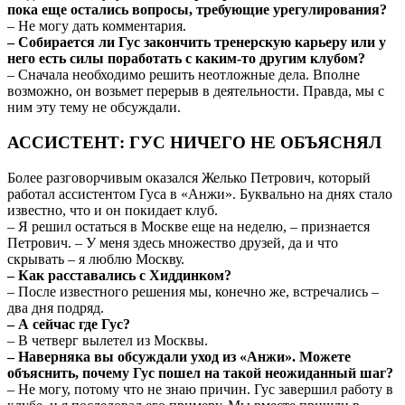
пока еще остались вопросы, требующие урегулирования?
– Не могу дать комментария.
– Собирается ли Гус закончить тренерскую карьеру или у
него есть силы поработать с каким-то другим клубом?
– Сначала необходимо решить неотложные дела. Вполне
возможно, он возьмет перерыв в деятельности. Правда, мы с
ним эту тему не обсуждали.
АССИСТЕНТ: ГУС НИЧЕГО НЕ ОБЪЯСНЯЛ
Более разговорчивым оказался Желько Петрович, который
работал ассистентом Гуса в «Анжи». Буквально на днях стало
известно, что и он покидает клуб.
– Я решил остаться в Москве еще на неделю, – признается
Петрович. – У меня здесь множество друзей, да и что
скрывать – я люблю Москву.
– Как расставались с Хиддинком?
– После известного решения мы, конечно же, встречались –
два дня подряд.
– А сейчас где Гус?
– В четверг вылетел из Москвы.
– Наверняка вы обсуждали уход из «Анжи». Можете
объяснить, почему Гус пошел на такой неожиданный шаг?
– Не могу, потому что не знаю причин. Гус завершил работу в