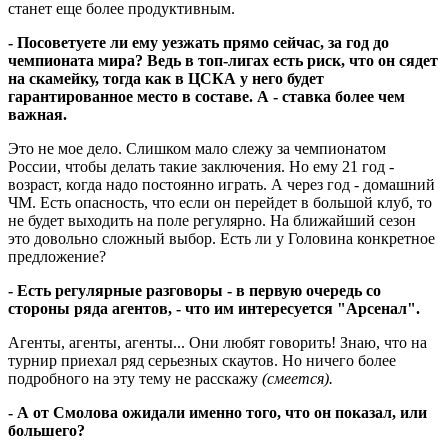
станет еще более продуктивным.
- Посоветуете ли ему уезжать прямо сейчас, за год до
чемпионата мира? Ведь в топ-лигах есть риск, что он сядет
на скамейку, тогда как в ЦСКА у него будет
гарантированное место в составе. А - ставка более чем
важная.
Это не мое дело. Слишком мало слежу за чемпионатом
России, чтобы делать такие заключения. Но ему 21 год -
возраст, когда надо постоянно играть. А через год - домашний
ЧМ. Есть опасность, что если он перейдет в большой клуб, то
не будет выходить на поле регулярно. На ближайший сезон
это довольно сложный выбор. Есть ли у Головина конкретное
предложение?
- Есть регулярные разговоры - в первую очередь со
стороны ряда агентов, - что им интересуется "Арсенал".
Агенты, агенты, агенты... Они любят говорить! Знаю, что на
турнир приехал ряд серьезных скаутов. Но ничего более
подробного на эту тему не расскажу
(смеется).
- А от Смолова ожидали именно того, что он показал, или
большего?