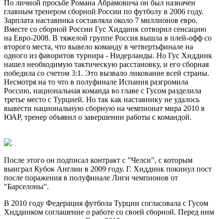
По личной просьбе Романа Абрамовича он был назначен
главным тренером сборной России по футболу в 2006 году.
Зарплата наставника составляла около 7 миллионов евро.
Вместе со сборной России Гус Хиддинк сотворил сенсацию
на Евро-2008. В тяжелой группе Россия вышла в плей-офф со
второго места, что вывело команду в четвертьфинале на
одного из фаворитов турнира - Нидерланды. Но Гус Хиддинк
нашел необходимую тактическую расстановку, и его сборная
победила со счетом 3:1. Это вызвало ликование всей страны.
Несмотря на то что в полуфинале Испания разгромила
Россию, национальная команда во главе с Гусом разделила
третье место с Турцией. Но так как наставнику не удалось
вывести национальную сборную на чемпионат мира 2010 в
ЮАР, тренер объявил о завершении работы с командой.
После этого он подписал контракт с "Челси", с которым
выиграл Кубок Англии в 2009 году. Г. Хиддинк покинул пост
после поражения в полуфинале Лиги чемпионов от
"Барселоны".
В 2010 году Федерация футбола Турции согласовала с Гусом
Хиддинком соглашение о работе со своей сборной. Перед ним