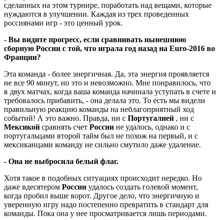
сделанных на этом турнире, поработать над вещами, которые
нуждаются в улучшении. Каждая из трех проведенных
россиянами игр - это ценный урок.
- Вы видите прогресс, если сравнивать нынешнюю
сборную России с той, что играла год назад на Euro-2016 во
Франции?
Эта команда - более энергичная. Да, эта энергия проявляется
не все 90 минут, но это и невозможно. Мне понравилось, что
в двух матчах, когда ваша команда начинала уступать в счете и
требовалось прибавить, - она делала это. То есть мы видели
правильную реакцию команды на неблагоприятный ход
событий! А это важно. Правда, ни с
Португалией
, ни с
Мексикой
сравнять счет
России
не удалось, однако и с
португальцами второй тайм был не похож на первый, и с
мексиканцами команду не сильно смутило даже удаление.
- Она не выбросила белый флаг.
Хотя такое в подобных ситуациях происходит нередко. Но
даже вдесятером
России
удалось создать голевой момент,
когда пробил выше ворот. Другое дело, что энергичную и
уверенную игру надо постепенно превратить в стандарт для
команды. Пока она у нее просматривается лишь периодами.