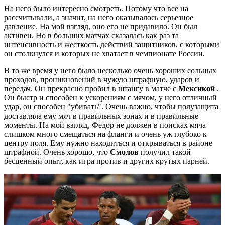
На него было интересно смотреть. Потому что все на
рассчитывали, а значит, на него оказывалось серьезное
давление. На мой взгляд, оно его не придавило. Он был
активен. Но в больших матчах сказалась как раз та
интенсивность и жесткость действий защитников, с которыми
он столкнулся и которых не хватает в чемпионате России.
В то же время у него было несколько очень хороших сольных
проходов, проникновений в чужую штрафную, ударов и
передач. Он прекрасно пробил в штангу в матче с
Мексикой
.
Он быстр и способен к ускорениям с мячом, у него отличный
удар, он способен "убивать". Очень важно, чтобы полузащита
доставляла ему мяч в правильных зонах и в правильные
моменты. На мой взгляд, Федор не должен в поисках мяча
слишком много смещаться на фланги и очень уж глубоко к
центру поля. Ему нужно находиться и открываться в районе
штрафной. Очень хорошо, что
Смолов
получил такой
бесценный опыт, как игра против и других крутых парней.