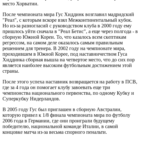
место Хорватии.
После чемпионата мира Гус Хиддинк возглавил мадридский
"Реал", с которым вскоре взял Межконтинентальный кубок.
Но из-за разногласий с руководством клуба в 2000 году ему
пришлось уйти сначала в "Реал Бетис", а еще через полгода - в
сборную Южной Кореи. То, что казалось всем скептикам
регрессом, на самом деле оказалось самым правильным
решением для тренера. В 2002 году на чемпионате мира,
проходившем в Южной Корее, под наставничеством Гуса
Хиддинка сборная вышла на четвертое место, что до сих пор
является наиболее высоким футбольным достижением этой
страны.
После этого успеха наставник возвращается на работу в ПСВ,
где за 4 года он помогает клубу завоевать еще три
чемпионства национального первенства, по одному Кубку и
Суперкубку Нидерландов.
В 2005 году Гус был приглашен в сборную Австралии,
которую привел к 1/8 финала чемпионата мира по футболу
2006 года в Германии, где они проиграли будущему
победителю, национальной команде Италии, в самой
концовке матча из-за весьма спорного пенальти.