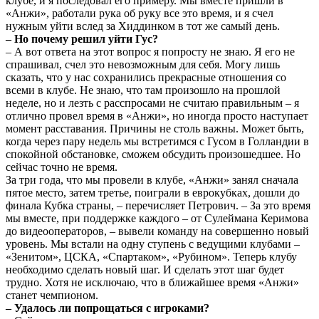
клубе, и я последовал его примеру. Мы вместе пришли в
«Анжи», работали рука об руку все это время, и я счел
нужным уйти вслед за Хиддинком в тот же самый день.
– Но почему решил уйти Гус?
– А вот ответа на этот вопрос я попросту не знаю. Я его не
спрашивал, счел это невозможным для себя. Могу лишь
сказать, что у нас сохранились прекрасные отношения со
всеми в клубе. Не знаю, что там произошло на прошлой
неделе, но и лезть с расспросами не считаю правильным – я
отлично провел время в «Анжи», но иногда просто наступает
момент расставания. Причины не столь важны. Может быть,
когда через пару недель мы встретимся с Гусом в Голландии в
спокойной обстановке, сможем обсудить произошедшее. Но
сейчас точно не время.
За три года, что мы провели в клубе, «Анжи» занял сначала
пятое место, затем третье, поиграли в еврокубках, дошли до
финала Кубка страны, – перечисляет Петрович. – За это время
мы вместе, при поддержке каждого – от Сулеймана Керимова
до видеооператоров, – вывели команду на совершенно новый
уровень. Мы встали на одну ступень с ведущими клубами –
«Зенитом», ЦСКА, «Спартаком», «Рубином». Теперь клубу
необходимо сделать новый шаг. И сделать этот шаг будет
трудно. Хотя не исключаю, что в ближайшее время «Анжи»
станет чемпионом.
– Удалось ли попрощаться с игроками?