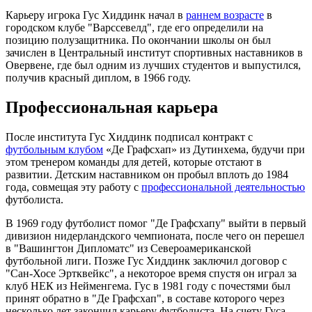
Карьеру игрока Гус Хиддинк начал в
раннем возрасте
в
городском клубе "Варссевелд", где его определили на
позицию полузащитника. По окончании школы он был
зачислен в Центральный институт спортивных наставников в
Овервене, где был одним из лучших студентов и выпустился,
получив красный диплом, в 1966 году.
Профессиональная карьера
После института Гус Хиддинк подписал контракт с
футбольным клубом
«Де Графсхап» из Дутинхема, будучи при
этом тренером команды для детей, которые отстают в
развитии. Детским наставником он пробыл вплоть до 1984
года, совмещая эту работу с
профессиональной деятельностью
футболиста.
В 1969 году футболист помог "Де Графсхапу" выйти в первый
дивизион нидерландского чемпионата, после чего он перешел
в "Вашингтон Дипломатс" из Североамериканской
футбольной лиги. Позже Гус Хиддинк заключил договор с
"Сан-Хосе Эртквейкс", а некоторое время спустя он играл за
клуб НЕК из Нейменгема. Гус в 1981 году с почестями был
принят обратно в "Де Графсхап", в составе которого через
несколько лет закончил карьеру футболиста. На счету Гуса