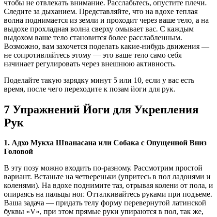
чтобы не отвлекать внимание. Расслабьтесь, опустите плечи.
Следите за дыханием. Представляйте, что на вдохе теплая
волна поднимается из земли и проходит через ваше тело, а на
выдохе прохладная волна сверху омывает вас. С каждым
выдохом ваше тело становится более расслабленным.
Возможно, вам захочется поделать какие-нибудь движения —
не сопротивляйтесь этому — это ваше тело само себя
начинает регулировать через внешнюю активность.
Поделайте такую зарядку минут 5 или 10, если у вас есть
время, после чего переходите к позам йоги для рук.
7 Упражнений Йоги для Укрепления
Рук
1. Адхо Мукха Шванасана или Собака с Опущенной Вниз
Головой
В эту позу можно входить по-разному. Рассмотрим простой
вариант. Встаньте на четвереньки (упритесь в пол ладонями и
коленями). На вдохе поднимите таз, отрывая колени от пола, и
опираясь на пальцы ног. Отталкивайтесь руками при подъеме.
Ваша задача — придать телу форму перевернутой латинской
буквы «V», при этом прямые руки упираются в пол, так же,