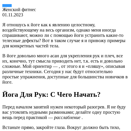
Женский фитнес
01.11.2023
Я отношусь к йоге как к явлению целостному,
воздействующему на весь организм, однако меня иногда
спрашивают, можно ли с помощью йоги устранить какие-то
телесные дефекты? Вот в таком случае я и привожу примеры
для конкретных частей тела.
В йоге довольно много асан для укрепления рук и плеч, все
их, конечно, тут смысла приводить нет, т.к. есть и довольно
сложные. Мой ориентир — , от этого я и «пляшу», описывая
различные техники. Сегодня у нас будут относительно
простые упражнения, доступные для большинства новичков в
йоге.
Йога Для Рук: С Чего Начать?
Перед началом занятий нужен некоторый разогрев. Я не буду
вас утомлять нудными разминками; делайте одну простую
вещь перед практикой —
расслабление
.
Встаньте прямо, закройте глаза. Вокруг должно быть тихо,