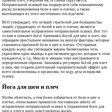
уровень плеч, а верхняя часть спины скругляется.
Неправильной осанкой вы подвергаете себя повышенному
риску возникновения боли в шее и плечах, а также
вытекающих из этого негативных последствий.
ВОЗ утверждает, что лучшей стратегией для большинства
людей, страдающих от болей в шее и плечах, является
самостоятельное исправление неправильной осанки. Вот тут-
то вам и поможет йога! Занимаясь йогой для шеи и плеч, мы
обращаем пристальное внимание на многие факторы, которые
становятся причиной боли в шее и плечах. Отстраивая
каждую асану, мы соблюдаем законы биомеханики тела,
укрепляем одни мышцы и растягиваем другие, которые в этом
нуждаются, и т.д. Мысли и эмоции тоже выстраиваются
определенным образом. Занимаясь регулярно йогой для плеч
и шеи, мы создаем длительный оздоровительный эффект для
всего позвоночника и организма, по ходу дела исправляя
осанку.
Йога для шеи и плеч
Чтобы облегчить, а тем более избавиться от боли в шее и
плечах, очень важно привнести постоянную заботу об
исправлении неправильной осанки и упражнения йоги для
шеи и плеч в вашу повседневную жизнь.