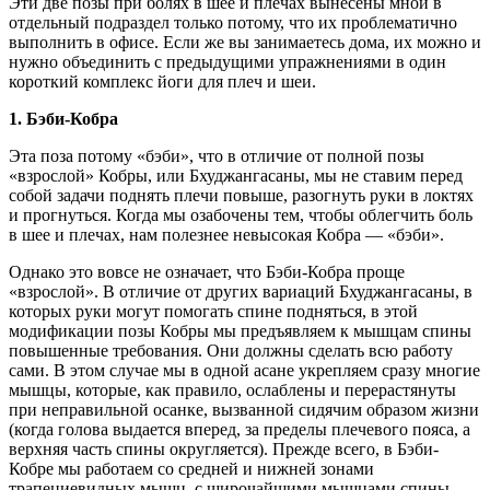
Эти две позы при болях в шее и плечах вынесены мной в
отдельный подраздел только потому, что их проблематично
выполнить в офисе. Если же вы занимаетесь дома, их можно и
нужно объединить с предыдущими упражнениями в один
короткий комплекс йоги для плеч и шеи.
1. Бэби-Кобра
Эта поза потому «бэби», что в отличие от полной позы
«взрослой» Кобры, или Бхуджангасаны, мы не ставим перед
собой задачи поднять плечи повыше, разогнуть руки в локтях
и прогнуться. Когда мы озабочены тем, чтобы облегчить боль
в шее и плечах, нам полезнее невысокая Кобра — «бэби».
Однако это вовсе не означает, что Бэби-Кобра проще
«взрослой». В отличие от других вариаций Бхуджангасаны, в
которых руки могут помогать спине подняться, в этой
модификации позы Кобры мы предъявляем к мышцам спины
повышенные требования. Они должны сделать всю работу
сами. В этом случае мы в одной асане укрепляем сразу многие
мышцы, которые, как правило, ослаблены и перерастянуты
при неправильной осанке, вызванной сидячим образом жизни
(когда голова выдается вперед, за пределы плечевого пояса, а
верхняя часть спины округляется). Прежде всего, в Бэби-
Кобре мы работаем со средней и нижней зонами
трапециевидных мышц, с широчайшими мышцами спины,