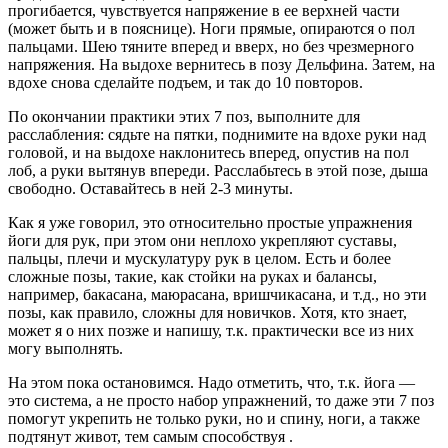
прогибается, чувствуется напряжение в ее верхней части
(может быть и в пояснице). Ноги прямые, опираются о пол
пальцами. Шею тяните вперед и вверх, но без чрезмерного
напряжения. На выдохе вернитесь в позу Дельфина. Затем, на
вдохе снова сделайте подъем, и так до 10 повторов.
По окончании практики этих 7 поз, выполните для
расслабления: сядьте на пятки, поднимите на вдохе руки над
головой, и на выдохе наклонитесь вперед, опустив на пол
лоб, а руки вытянув впереди. Расслабьтесь в этой позе, дыша
свободно. Оставайтесь в ней 2-3 минуты.
Как я уже говорил, это относительно простые упражнения
йоги для рук, при этом они неплохо укрепляют суставы,
пальцы, плечи и мускулатуру рук в целом. Есть и более
сложные позы, такие, как стойки на руках и балансы,
например, бакасана, маюрасана, вришчикасана, и т.д., но эти
позы, как правило, сложны для новичков. Хотя, кто знает,
может я о них позже и напишу, т.к. практически все из них
могу выполнять.
На этом пока остановимся. Надо отметить, что, т.к. йога —
это система, а не просто набор упражнений, то даже эти 7 поз
помогут укрепить не только руки, но и спину, ноги, а также
подтянут живот, тем самым способствуя .