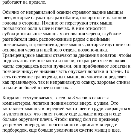
работают на пределе.
Обычно от неправильной осанки страдают задние мышцы
шеи, которые служат для разгибания, поворотов и наклонов
головы в стороны. Именно от перегрузки этих мышц
появляются боли в шее и плечах. К ним относятся
субокципитальные мышцы у основания черепа, глубокие
разгибатели шеи, расположенные рядом с шейными
позвонками, и трапециевидные мышцы, которые идут вниз от
основания черепа и шейного отдела позвоночника.
Трапецевидные мышцы отвечают за движения лопаток: чтобы
поднять лопаточные кости и плечи, сокращается ее верхняя
часть; сокращаясь всеми пучками, они приближают лопатки к
позвоночнику; ее нижняя часть опускает лопатки и плечи. То
есть состояние трапецевидных мышц во многом определяет
как правильную, так и неправильную осанку, здоровье спины
и наличие болей в шее и плечах. .
Когда мы ссутуливаемся, засев на 8 часов в офисе за
компьютером, лопатки поднимаются вверх, к ушам. Это
заставляет мышцы в передней части шеи и груди сокращаться
и уплотняться, что тянет голову еще дальше вперед и еще
больше округляет плечи. Чтобы взгляд был по-прежнему
устремлен вперед, мы неосознанно выдвигаем вперед и
подбородок, еще больше увеличивая сжатие мышц в шее.