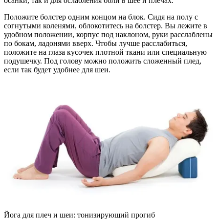
осанки, так и для ослабления боли в шее и плечах.
Положите болстер одним концом на блок. Сидя на полу с
согнутыми коленями, облокотитесь на болстер. Вы лежите в
удобном положении, корпус под наклоном, руки расслаблены
по бокам, ладонями вверх. Чтобы лучше расслабиться,
положите на глаза кусочек плотной ткани или специальную
подушечку. Под голову можно положить сложенный плед,
если так будет удобнее для шеи.
Йога для плеч и шеи: тонизирующий прогиб