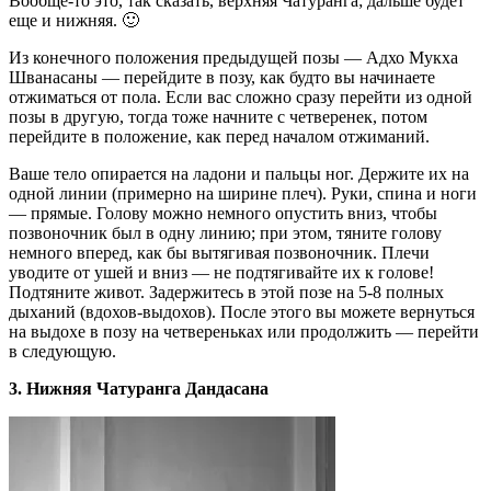
Вообще-то это, так сказать, верхняя Чатуранга; дальше будет
еще и нижняя. 🙂
Из конечного положения предыдущей позы — Адхо Мукха
Шванасаны — перейдите в позу, как будто вы начинаете
отжиматься от пола. Если вас сложно сразу перейти из одной
позы в другую, тогда тоже начните с четверенек, потом
перейдите в положение, как перед началом отжиманий.
Ваше тело опирается на ладони и пальцы ног. Держите их на
одной линии (примерно на ширине плеч). Руки, спина и ноги
— прямые. Голову можно немного опустить вниз, чтобы
позвоночник был в одну линию; при этом, тяните голову
немного вперед, как бы вытягивая позвоночник. Плечи
уводите от ушей и вниз — не подтягивайте их к голове!
Подтяните живот. Задержитесь в этой позе на 5-8 полных
дыханий (вдохов-выдохов). После этого вы можете вернуться
на выдохе в позу на четвереньках или продолжить — перейти
в следующую.
3. Нижняя Чатуранга Дандасана