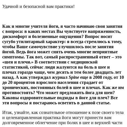
Удачной и безопасной вам практики!
Как и многие учителя йоги, я часто начинаю свои занятия
с вопроса: в каких местах Вы чувствуете напряженность,
дискомфорт и болезненные ощущения? Вопрос носит
сугубо утилитарный характер: я всегда стремлюсь к тому,
чтобы Ваше самочувствие улучшилось после занятия
йогой. Ведь йога может снять очень многие неприятные
симптомы. Так вот, самый распространенный ответ – это
«шея и плечи.» В соответствии с медицинской
статистикой, сейчас люди жалуются на боль в шее и
плечах гораздо чаще, чем десять и тем более двадцать лет
назад. А как утверждал журнал
Spine
еще в 2008 году, от 10
до 20 процентов взрослого населения страдает от
хронических, постоянных болей в шее и плечах. Как же им
противостоять? Что может предложить йога для шеи?
Каковы оздоровительные подходы в йоге для плеч? Все
эти вопросы я постараюсь осветить в данной статье.
Итак, узнайте, как сознательное отношение к позе своего тела
и целенаправленная практика йоги могут принести вам
долговременное облегчение при болях в шее и верхней части