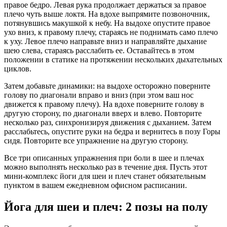
правое бедро. Левая рука продолжает держаться за правое
плечо чуть выше локтя. На вдохе выпрямите позвоночник,
потянувшись макушкой к небу. На выдохе опустите правое
ухо вниз, к правому плечу, стараясь не поднимать само плечо
к уху. Левое плечо направьте вниз и направляйте дыхание
шею слева, стараясь расслабить ее. Оставайтесь в этом
положении в статике на протяжении нескольких дыхательных
циклов.
Затем добавьте динамики: на выдохе осторожно поверните
голову по диагонали вправо и вниз (при этом ваш нос
движется к правому плечу). На вдохе поверните голову в
другую сторону, по диагонали вверх и влево. Повторите
несколько раз, синхронизируя движения с дыханием. Затем
расслабьтесь, опустите руки на бедра и вернитесь в позу Горы
сидя. Повторите все упражнение на другую сторону.
Все три описанных упражнения при боли в шее и плечах
можно выполнять несколько раз в течение дня. Пусть этот
мини-комплекс йоги для шеи и плеч станет обязательным
пунктом в вашем ежедневном офисном расписании.
Йога для шеи и плеч: 2 позы на полу