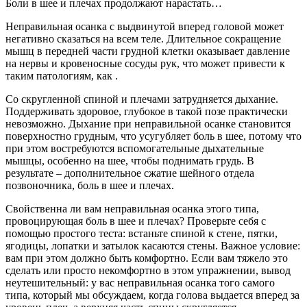
Боли в шее и плечах продолжают нарастать…
Неправильная осанка с выдвинутой вперед головой может
негативно сказаться на всем теле. Длительное сокращение
мышц в передней части грудной клетки оказывает давление
на нервы и кровеносные сосуды рук, что может привести к
таким патологиям, как .
Со скругленной спиной и плечами затрудняется дыхание.
Поддерживать здоровое, глубокое в такой позе практически
невозможно. Дыхание при неправильной осанке становится
поверхностно грудным, что усугубляет боль в шее, потому что
при этом востребуются вспомогательные дыхательные
мышцы, особенно на шее, чтобы поднимать грудь. В
результате – дополнительное сжатие шейного отдела
позвоночника, боль в шее и плечах.
Свойственна ли вам неправильная осанка этого типа,
провоцирующая боль в шее и плечах? Проверьте себя с
помощью простого теста: встаньте спиной к стене, пятки,
ягодицы, лопатки и затылок касаются стены. Важное условие:
вам при этом должно быть комфортно. Если вам тяжело это
сделать или просто некомфортно в этом упражнении, вывод
неутешительный: у вас неправильная осанка того самого
типа, который мы обсуждаем, когда голова выдается вперед за