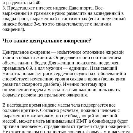
и разделить на 240.
3. Представляет интерес индекс Давенпорта. Вес,
выраженный в граммах нужно разделить на возведенный в
квадрат рост, выраженный в сантиметрах (если полученный
индекс больше 3-х, то это свидетельствует о наличии
ожирения).
Что такое центральное ожирение?
Центральное ожирение — избыточное отложение жировой
ткани в области живота. Определяется оно соотношением
объема талии и бедер. Для женщин показатель не должен
превышать 0,9, а для мужчин — единицы. Нависающий
животик повышает риск сердечнососудистых заболеваний и
способствует изменению уровня сахара в крови (велик риск
развития сахарного диабета). Именно поэтому при
определении индекса массы тела так важно использовать
формулу расчета центрального ожирения.
В настоящее время индекс массы тела подвергается все
большей критике. Согласно расчетам, пожилой человек с
выраженным животиком, но не обладающий мышечной
массой, может иметь минимальный ИМТ, а бодибилдер будет
признан человеком, страдающим от третьей стадии ожирения.
Не стоит целиком и полностью доверять формулам и расчетам