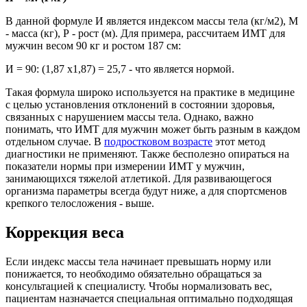
В данной формуле И является индексом массы тела (кг/м2), М
- масса (кг), Р - рост (м). Для примера, рассчитаем ИМТ для
мужчин весом 90 кг и ростом 187 см:
И = 90: (1,87 х1,87) = 25,7 - что является нормой.
Такая формула широко используется на практике в медицине
с целью установления отклонений в состоянии здоровья,
связанных с нарушением массы тела. Однако, важно
понимать, что ИМТ для мужчин может быть разным в каждом
отдельном случае. В
подростковом возрасте
этот метод
диагностики не применяют. Также бесполезно опираться на
показатели нормы при измерении ИМТ у мужчин,
занимающихся тяжелой атлетикой. Для развивающегося
организма параметры всегда будут ниже, а для спортсменов
крепкого телосложения - выше.
Коррекция веса
Если индекс массы тела начинает превышать норму или
понижается, то необходимо обязательно обращаться за
консультацией к специалисту. Чтобы нормализовать вес,
пациентам назначается специальная оптимально подходящая