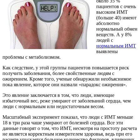
около 35 %
пациентов с очень
высоким ИМТ
(больше 40) имеют
абсолютно
нормальный обмен
веществ. А у 8%
людей с
нормальным ИМТ
выявлены
проблемы с метаболизмом.
Как следствие, у этой группы пациентов повышается риск
получить заболевания, более свойственные людям с
ожирением. Кроме того, ученые обнаружили необъяснимое
пока явление, которое они назвали «парадокс ожирения».
Это явление заключается в том, что люди, имеющие
избыточный вес, реже умирают от заболеваний сердца, чем
люди с нормальным или недостаточным весом.
Масштабный эксперимент показал, что люди с ИМТ меньше
18 в три раза чаше умирают от болезней сердца. Все эти
данные говорят о том, что ИМТ, несмотря на простоту расчета
не является корректным измерителем здоровья, ведь при его
расчете упускается большое количество факторов, влияющих