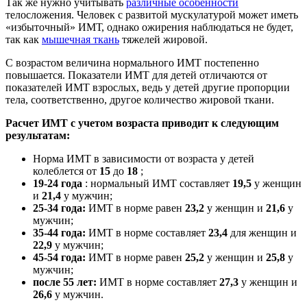
Так же нужно учитывать
различные особенности
телосложения. Человек с развитой мускулатурой может иметь
«избыточный» ИМТ, однако ожирения наблюдаться не будет,
так как
мышечная ткань
тяжелей жировой.
С возрастом величина нормального ИМТ постепенно
повышается. Показатели ИМТ для детей отличаются от
показателей ИМТ взрослых, ведь у детей другие пропорции
тела, соответственно, другое количество жировой ткани.
Расчет ИМТ с учетом возраста приводит к следующим
результатам:
Норма ИМТ в зависимости от возраста у детей
колеблется от
15
до
18
;
19-24 года
: нормальный ИМТ составляет
19,5
у женщин
и
21,4
у мужчин;
25-34 года:
ИМТ в норме равен
23,2
у женщин и
21,6
у
мужчин;
35-44 года:
ИМТ в норме составляет
23,4
для женщин и
22,9
у мужчин;
45-54 года:
ИМТ в норме равен
25,2
у женщин и
25,8
у
мужчин;
после 55 лет:
ИМТ в норме составляет
27,3
у женщин и
26,6
у мужчин.