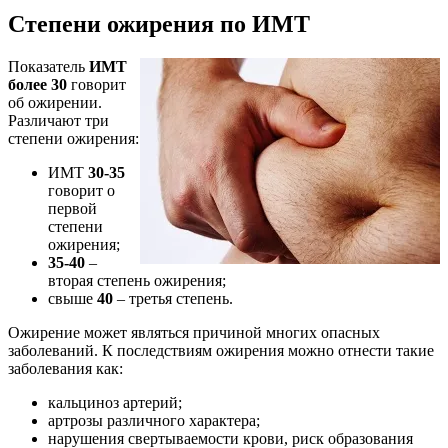
Степени ожирения по ИМТ
Показатель
ИМТ
более 30
говорит
об ожирении.
Различают три
степени ожирения:
ИМТ
30-35
говорит о
первой
степени
ожирения;
35-40
–
вторая степень ожирения;
свыше
40
– третья степень.
Ожирение может являться причиной многих опасных
заболеваний. К последствиям ожирения можно отнести такие
заболевания как:
кальциноз артерий;
артрозы различного характера;
нарушения свертываемости крови, риск образования