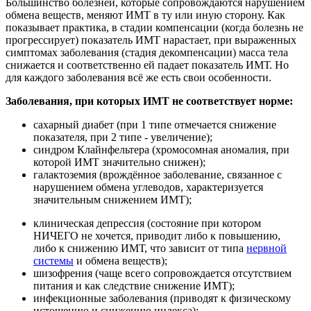
Большинство болезней, которые сопровождаются нарушением
обмена веществ, меняют ИМТ в ту или иную сторону. Как
показывает практика, в стадии компенсации (когда болезнь не
прогрессирует) показатель ИМТ нарастает, при выраженных
симптомах заболевания (стадия декомпенсации) масса тела
снижается и соответственно ей падает показатель ИМТ. Но
для каждого заболевания всё же есть свои особенности.
Заболевания, при которых ИМТ не соответствует норме:
сахарный диабет (при 1 типе отмечается снижение
показателя, при 2 типе - увеличение);
синдром Клайнфельтера (хромосомная аномалия, при
которой ИМТ значительно снижен);
галактоземия (врождённое заболевание, связанное с
нарушением обмена углеводов, характеризуется
значительным снижением ИМТ);
клиническая депрессия (состояние при котором
НИЧЕГО не хочется, приводит либо к повышению,
либо к снижению ИМТ, что зависит от типа
нервной
системы
и обмена веществ);
шизофрения (чаще всего сопровождается отсутствием
питания и как следствие снижение ИМТ);
инфекционные заболевания (приводят к физическому
истощению и снижению индекса);