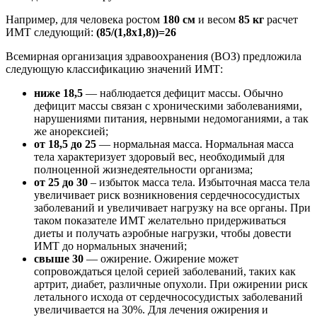
Например, для человека ростом
180 см
и весом
85 кг
расчет
ИМТ следующий:
(85/(1,8х1,8))=26
Всемирная организация здравоохранения (ВОЗ) предложила
следующую классификацию значений ИМТ:
ниже 18,5
— наблюдается дефицит массы. Обычно
дефицит массы связан с хроническими заболеваниями,
нарушениями питания, нервными недомоганиями, а так
же анорексией;
от 18,5 до 25
— нормальная масса. Нормальная масса
тела характеризует здоровый вес, необходимый для
полноценной жизнедеятельности организма;
от 25 до 30
– избыток масса тела. Избыточная масса тела
увеличивает риск возникновения сердечнососудистых
заболеваний и увеличивает нагрузку на все органы. При
таком показателе ИМТ желательно придерживаться
диеты и получать аэробные нагрузки, чтобы довести
ИМТ до нормальных значений;
свыше 30
— ожирение. Ожирение может
сопровождаться целой серией заболеваний, таких как
артрит, диабет, различные опухоли. При ожирении риск
летального исхода от сердечнососудистых заболеваний
увеличивается на 30%. Для лечения ожирения и