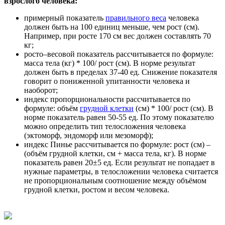
взрослого человека:
примерный показатель
правильного веса
человека
должен быть на 100 единиц меньше, чем рост (см).
Например, при росте 170 см вес должен составлять 70
кг;
росто–весовой показатель рассчитывается по формуле:
масса тела (кг) * 100/ рост (см). В норме результат
должен быть в пределах 37-40 ед. Снижение показателя
говорит о пониженной упитанности человека и
наоборот;
индекс пропорциональности рассчитывается по
формуле: объём
грудной клетки
(см) * 100/ рост (см). В
норме показатель равен 50-55 ед. По этому показателю
можно определить тип телосложения человека
(эктоморф, эндоморф или мезоморф);
индекс Пинье рассчитывается по формуле: рост (см) –
(объём грудной клетки, см + масса тела, кг). В норме
показатель равен 20±5 ед. Если результат не попадает в
нужные параметры, в телосложении человека считается
не пропорциональным соотношение между объёмом
грудной клетки, ростом и весом человека.