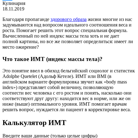
Кулинария
18.11.2019
Благодаря пропаганде
здорового образа
жизни многие из нас
задумываются над вопросом идеального соотношения веса и
роста. Помогает решить этот вопрос специальная формула.
Вычисленный по ней индекс массы тела хоть и не дает
полной картины, но все же позволяет определиться: имеет ли
место ожирение?
Что такое ИМТ (индекс массы тела)?
Это понятие ввел в обиход бельгийский социолог и статистик
Adolphe Quetelet (Адольф Кетеле). ИМТ или BMI (в
английском варианте формулировка звучит как «body mass
index») представляет собой величину, позволяющую
соотнести вес человека с его ростом и понять, насколько они
соответствуют друг другу: находится вес в норме, или же он
ниже (выше) оптимального уровня. ИМТ помогает врачам
решить вопрос, нуждается ли пациент в корректировке веса.
Калькулятор ИМТ
Введите ваши данные (только целые цифры)