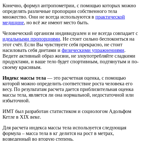
Конечно, формул антропометрии, с помощью которых можно
определять различные пропорции собственного тела
множество. Они не всегда используются в
практической
медицине
, но всё же имеют место быть.
Человеческий организм индивидуален и не всегда совпадает с
идеальными пропорциями
. Не стоит сильно беспокоиться на
этот счёт. Если Вы чувствуете себя прекрасно, не стоит
насиловать себя диетами и
физическими упражнениями
.
Ведите активный образ жизни, не злоупотребляйте сладкими
продуктами, и ваше тело будет спортивным, подтянутым и по-
своему красивым.
Индекс массы тела
— это расчетная оценка, с помощью
которой можно определить соответствие роста человека его
весу. По результатам расчета дается приблизительная оценка
массы тела, является ли она нормальной, недостаточной или
избыточной.
ИМТ был разработан статистиком и социологом Адольфом
Кетле в XIX веке.
Для расчета индекса массы тела используется следующая
формула – масса тела в кг делится на рост в метрах,
возведенный во вторую степень.