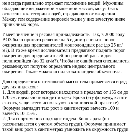
не всегда правильно отражает положение вещей. Мужчины,
обладающие выраженной мышечной массой, могут быть
отнесены к категории людей, страдающих от ожирения.
Между тем содержание жировой ткани у них зачастую ниже
привычных норм.
Имеет значение и расовая принадлежность. Так, в 2000 году
ВОЗ было принято решение на 5 единиц снизить порог
ожирения для представителей монголоидных рас (до 25 кг/
м?). В то же время исследователи предлагают поднять порог
ожирения для представителей негроидной расы и для
полинезийцев (до 32 кг/м?). Чтобы не ошибиться специалисты
рекомендуют попутно определять индекс центрального
ожирения. Также можно использовать индекс объема тела.
Для определения оптимальной массы тела применяется и ряд
других индексов:
1. Для людей, рост которых находится в пределах от 155 см до
170 см, идеально подходит индекс Брока (эту формулу, кстати
сказать, чаще всего используют в клинической практике).
Формула выглядит так: рост в сантиметрах вычесть 100 и
вычесть 10-15% .
2. Для спортсменов подходит индекс Борнгардта (он
рассчитывается с учетом объема груди). Формула принимает
такой вид: рост в сантиметрах умножить на окружность груди