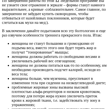
По завершении работы по этой
12
-недельной программе Вы
не узнаете свое отражение в зеркале – формы станут намного
выразительнее, а кривые -соблазнительнее. Самое главное, по
завершении не забудьте купить сковородник, чтобы
отбиваться от назойливых поклонников, которые будет
слетаться как мухи на мед:).
В заключении давайте подытожим всю эту болтологию и еще
раз озвучим особенности тренинга прекрасного пола. Итак:
женщины не станут большими и громоздкими от
подъема веса, вместо этого они будет терять жир и
получат “тонированные” мышцы;
женщины должны работать со свободными весами и
увеличивать рабочий вес отягощения;
женщины не должны питаться как-то по особенному, им
необходимо производить подсчет калорий, исходя из
веса тела;
женщины больше, чем мужчины, преуспевают в
изменении тела при сидении на низкоуглеводной диете;
проблемные жировые зоны вызваны высокой
плотностью альфа-рецепторов и низким кровотоком,
поэтому для потери жира нужно увеличить приток
крови к жировой ткани, т.е. задействовать эту зону в
упражнениях;