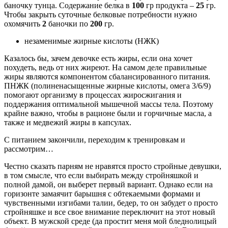
баночку тунца. Содержание белка в
100
гр продукта –
25
гр.
Чтобы закрыть суточные белковые потребности нужно
охомячить
2
баночки по
200
гр.
незаменимые жирные кислоты (НЖК)
Казалось бы, зачем девочке есть жиры, если она хочет
похудеть, ведь от них жиреют. На самом деле правильные
жиры являются компонентом сбалансированного питания.
ПНЖК
(полиненасыщенные жирные кислоты, омега 3/6/9)
помогают организму в процессах жиросжигания и
поддержания оптимальной мышечной массы тела. Поэтому
крайне важно, чтобы в рационе были и горчичные масла, а
также и медвежий жиры в капсулах.
С питанием закончили, переходим к тренировкам и
рассмотрим…
Честно сказать парням не нравятся просто стройные девушки,
в том смысле, что если выбирать между стройняшкой и
полной дамой, он выберет первый вариант. Однако если на
горизонте замаячит барышня с обтекаемыми формами и
чувственными изгибами талии, бедер, то он забудет о просто
стройняшке и все свое внимание переключит на этот новый
объект. В мужской среде
(да простит меня мой бледнолицый