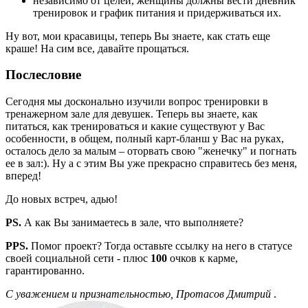
независимо от целей, женщины должны вести дневник
тренировок и график питания и придерживаться их.
Ну вот, мои красавицы, теперь Вы знаете, как стать еще
краше! На сим все, давайте прощаться.
Послесловие
Сегодня мы досконально изучили вопрос тренировки в
тренажерном зале для девушек. Теперь вы знаете, как
питаться, как тренироваться и какие существуют у Вас
особенности, в общем, полный карт-бланш у Вас на руках,
осталось дело за малым – оторвать свою "женечку" и погнать
ее в зал:). Ну а с этим Вы уже прекрасно справитесь без меня,
вперед!
До новых встреч, адью!
PS.
А как Вы занимаетесь в зале, что выполняете?
PPS.
Помог проект? Тогда оставьте ссылку на него в статусе
своей социальной сети - плюс
100
очков к карме,
гарантированно.
С уважением и признательностью, Протасов Дмитрий
.