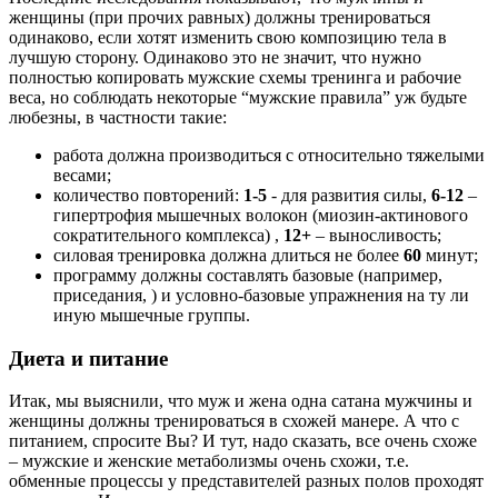
женщины
(при прочих равных)
должны тренироваться
одинаково, если хотят изменить свою композицию тела в
лучшую сторону. Одинаково это не значит, что нужно
полностью копировать мужские схемы тренинга и рабочие
веса, но соблюдать некоторые “мужские правила” уж будьте
любезны, в частности такие:
работа должна производиться с относительно тяжелыми
весами;
количество повторений:
1-5
- для развития силы,
6-12
–
гипертрофия мышечных волокон
(миозин-актинового
сократительного комплекса)
,
12+
– выносливость;
силовая тренировка должна длиться не более
60
минут;
программу должны составлять базовые
(например,
приседания, )
и условно-базовые упражнения на ту ли
иную мышечные группы.
Диета и питание
Итак, мы выяснили, что
муж и жена одна сатана
мужчины и
женщины должны тренироваться в схожей манере. А что с
питанием, спросите Вы? И тут, надо сказать, все очень схоже
– мужские и женские метаболизмы очень схожи, т.е.
обменные процессы у представителей разных полов проходят