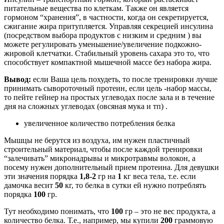
питательные вещества по клеткам. Также он является
гормоном “хранения”, в частности, когда он секретируется,
сжигание жира притупляется. Управляя секрецией инсулина
(посредством выбора продуктов с низким и средним )
вы
можете регулировать уменьшение/увеличение подкожно-
жировой клетчатки. Стабильный уровень сахара это то, что
способствует компактной мышечной массе без набора жира.
Вывод:
если Ваша цель похудеть, то после тренировки лучше
принимать сывороточный протеин, если цель -набор массы,
то пейте гейнер на простых углеводах после зала и в течение
дня на сложных углеводах
(овсяная мука и тп)
.
увеличенное количество потребления белка
Мышцы не берутся из воздуха, им нужен пластичный
строительный материал, чтобы после каждой тренировки
“залечивать” микронадрывы и микротравмы волокон, а
посему нужен дополнительный прием протеина. Для девушки
эти значения порядка
1,8-2
гр на
1
кг веса тела, т.е. если
дамочка весит
50
кг, то белка в сутки ей нужно потреблять
порядка
100
гр.
Тут необходимо понимать, что
100
гр – это не вес продукта, а
количество белка. Т.е., например, мы купили
200
граммовую