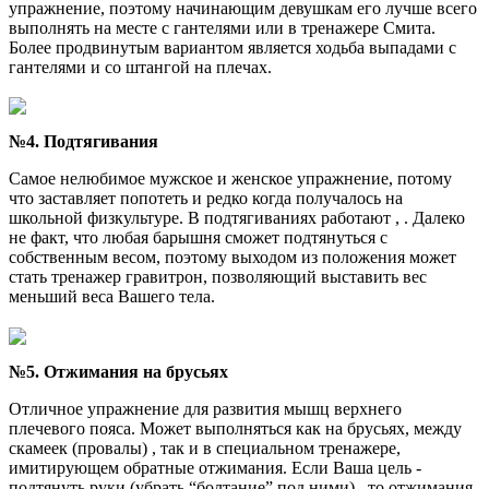
упражнение, поэтому начинающим девушкам его лучше всего
выполнять на месте с гантелями или в тренажере Смита.
Более продвинутым вариантом является ходьба выпадами с
гантелями и со штангой на плечах.
№4. Подтягивания
Самое нелюбимое мужское и женское упражнение, потому
что заставляет попотеть и редко когда получалось на
школьной физкультуре. В подтягиваниях работают , . Далеко
не факт, что любая барышня сможет подтянуться с
собственным весом, поэтому выходом из положения может
стать тренажер гравитрон, позволяющий выставить вес
меньший веса Вашего тела.
№5. Отжимания на брусьях
Отличное упражнение для развития мышц верхнего
плечевого пояса. Может выполняться как на брусьях, между
скамеек (провалы) , так и в специальном тренажере,
имитирующем обратные отжимания. Если Ваша цель -
подтянуть руки
(убрать “болтание” под ними)
, то отжимания