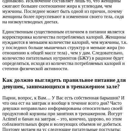
одинаково. Исключение составляет лишь то, что женщины
сжигают большее соотношение жира к углеводам, чем
мужчины. Последнее может быть одной из причин, почему
женщины более преуспевают в изменении своего тела, сидя
на низкоуглеводных диетах.
Единственным существенным отличием в питании является
корректировка количества потребляемых калорий. Женщины
нуждаются в меньшем количестве калорий, чем мужчины, т.к.
у последних больше мышечных структур и меньше жира
(по
отношению к общей массе тела)
, чем у дам. Следовательно,
количество питательных нутриентов (БЖУ) в рационе будет
определяться, исходя из количества потребляемых калорий и
степени физической активности.
Как должно выглядеть правильное питание для
девушек, занимающихся в тренажерном зале?
Парни, вопрос, к Вам… У Вас есть собственная барышня? И
что она ест на завтрак и вообще в течение всего дня? Часто
девушки неправильно информированы относительно своей
продуктовой корзины при занятиях в тренажерном. Йогурт
Actimel и банан на завтрак – это, конечно, здорово, но этим
соблазнительных форм и волнующих объемов не добиться.
Поэтому мотаем на ус следующие питательные постулаты: