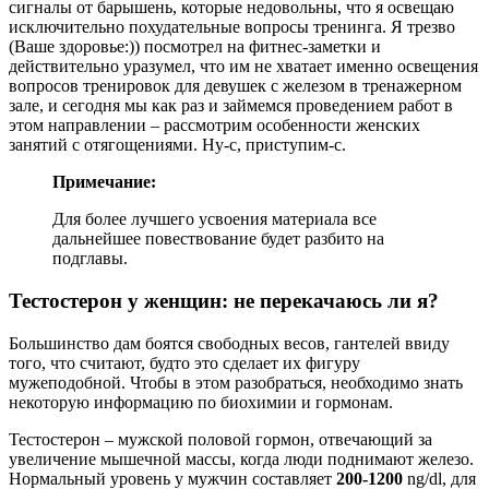
сигналы от барышень, которые недовольны, что я освещаю
исключительно похудательные вопросы тренинга. Я трезво
(Ваше здоровье:)) посмотрел на фитнес-заметки и
действительно уразумел, что им не хватает именно освещения
вопросов тренировок для девушек с железом в тренажерном
зале, и сегодня мы как раз и займемся проведением работ в
этом направлении – рассмотрим особенности женских
занятий с отягощениями. Ну-с, приступим-с.
Примечание:
Для более лучшего усвоения материала все
дальнейшее повествование будет разбито на
подглавы.
Тестостерон у женщин: не перекачаюсь ли я?
Большинство дам боятся свободных весов, гантелей ввиду
того, что считают, будто это сделает их фигуру
мужеподобной. Чтобы в этом разобраться, необходимо знать
некоторую информацию по биохимии и гормонам.
Тестостерон – мужской половой гормон, отвечающий за
увеличение мышечной массы, когда люди поднимают железо.
Нормальный уровень у мужчин составляет
200-1200
ng/dl, для