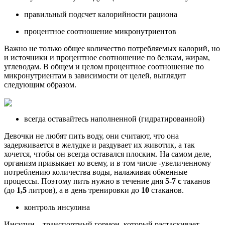
правильный подсчет калорийности рациона
процентное соотношение микронутриентов
Важно не только общее количество потребляемых калорий, но
и источники и процентное соотношение по белкам, жирам,
углеводам. В общем и целом процентное соотношение по
микронутриентам в зависимости от целей, выглядит
следующим образом.
всегда оставайтесь наполненной
(гидратированной)
Девочки не любят пить воду, они считают, что она
задерживается в желудке и раздувает их животик, а так
хочется, чтобы он всегда оставался плоским. На самом деле,
организм привыкает ко всему, и в том числе -увеличенному
потреблению количества воды, налаживая обменные
процессы. Поэтому пить нужно в течение дня
5-7 с
таканов
(до
1,5
литров), а
в день тренировки до
10
стаканов.
контроль инсулина
Инсулин – транспортный гормон, который растаскивает