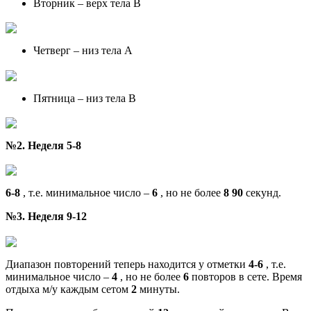
Вторник – верх тела В
Четверг – низ тела А
Пятница – низ тела В
№2. Неделя 5-8
6-8
, т.е. минимальное число –
6
, но не более
8
90
секунд.
№3. Неделя 9-12
Диапазон повторений теперь находится у отметки
4-6
, т.е.
минимальное число –
4
, но не более
6
повторов в сете. Время
отдыха м/у каждым сетом
2
минуты.