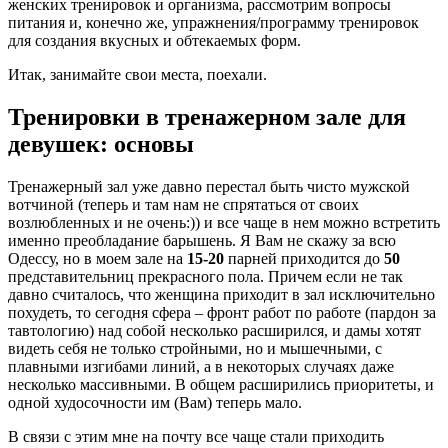
женских тренировок и организма, рассмотрим вопросы
питания и, конечно же, упражнения/программу тренировок
для создания вкусных и обтекаемых форм.
Итак, занимайте свои места, поехали.
Тренировки в тренажерном зале для
девушек: основы
Тренажерный зал уже давно перестал быть чисто мужской
вотчиной
(теперь и там нам не спрятаться от своих
возлюбленных и не очень:))
и все чаще в нем можно встретить
именно преобладание барышень. Я Вам не скажу за всю
Одессу, но в моем зале на
15-20
парней приходится до
50
представительниц прекрасного пола. Причем если не так
давно считалось, что женщина приходит в зал исключительно
похудеть, то сегодня сфера – фронт работ по работе
(пардон за
тавтологию)
над собой несколько расширился, и дамы хотят
видеть себя не только стройными, но и мышечными, с
плавными изгибами линий, а в некоторых случаях даже
несколько массивными. В общем расширились приоритеты, и
одной худосочности им (Вам) теперь мало.
В связи с этим мне на почту все чаще стали приходить