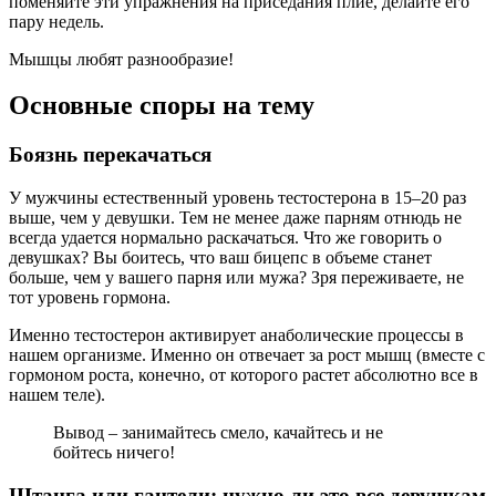
поменяйте эти упражнения на приседания плие, делайте его
пару недель.
Мышцы любят разнообразие!
Основные споры на тему
Боязнь перекачаться
У мужчины естественный уровень тестостерона в 15–20 раз
выше, чем у девушки. Тем не менее даже парням отнюдь не
всегда удается нормально раскачаться. Что же говорить о
девушках? Вы боитесь, что ваш бицепс в объеме станет
больше, чем у вашего парня или мужа? Зря переживаете, не
тот уровень гормона.
Именно тестостерон активирует анаболические процессы в
нашем организме. Именно он отвечает за рост мышц (вместе с
гормоном роста, конечно, от которого растет абсолютно все в
нашем теле).
Вывод – занимайтесь смело, качайтесь и не
бойтесь ничего!
Штанга или гантели: нужно ли это все девушкам