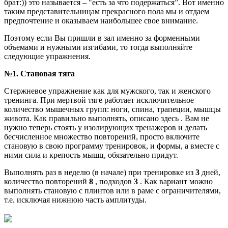
брат:))
это называется – "есть за что подержаться”. Вот именно
таким представительницам прекрасного пола мы и отдаем
предпочтение и оказываем наибольшее свое внимание.
Поэтому если Вы пришли в зал именно за форменными
объемами и нужными изгибами, то тогда выполняйте
следующие упражнения.
№1. Становая тяга
Стержневое упражнение как для мужского, так и женского
тренинга. При мертвой тяге работает исключительное
количество мышечных групп: ноги, спина, трапеции, мышцы
живота. Как правильно выполнять, описано здесь . Вам не
нужно теперь стоять у изолирующих тренажеров и делать
бесчисленное множество повторений, просто включите
становую в свою программу тренировок, и формы, а вместе с
ними сила и крепость мышц, обязательно придут.
Выполнять раз в неделю (в начале) при тренировке из
3
дней,
количество повторений
8
, подходов
3
. Как вариант можно
выполнять становую с плинтов или в раме с ограничителями,
т.е. исключая нижнюю часть амплитуды.