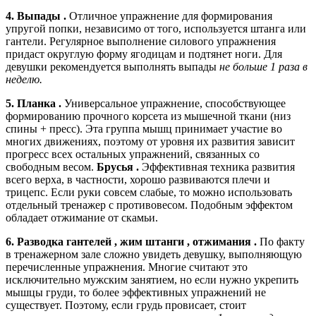
4. Выпады .
Отличное упражнение для формирования
упругой попки, независимо от того, используется штанга или
гантели. Регулярное выполнение силового упражнения
придаст округлую форму ягодицам и подтянет ноги. Для
девушки рекомендуется выполнять выпады
не больше 1 раза в
неделю.
5. Планка .
Универсальное упражнение, способствующее
формированию прочного корсета из мышечной ткани (низ
спины + пресс). Эта группа мышц принимает участие во
многих движениях, поэтому от уровня их развития зависит
прогресс всех остальных упражнений, связанных со
свободным весом.
Брусья .
Эффективная техника развития
всего верха, в частности, хорошо развиваются плечи и
трицепс. Если руки совсем слабые, то можно использовать
отдельный тренажер с противовесом. Подобным эффектом
обладает отжимание от скамьи.
6. Разводка гантелей , жим штанги , отжимания .
По факту
в тренажерном зале сложно увидеть девушку, выполняющую
перечисленные упражнения. Многие считают это
исключительно мужским занятием, но если нужно укрепить
мышцы груди, то более эффективных упражнений не
существует. Поэтому, если грудь провисает, стоит