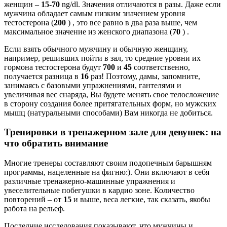
женщин –
15-70
ng/dl. Значения отличаются в разы. Даже если
мужчина обладает самым низким значением уровня
тестостерона (
200
) , это все равно в два раза выше, чем
максимальное значение из женского диапазона (
70
) .
Если взять обычного мужчину и обычную женщину,
например, решивших пойти в зал, то средние уровни их
гормона тестостерона будут
700
и
45
соответственно,
получается разница в
16
раз! Поэтому, дамы, запомните,
занимаясь с базовыми упражнениями, гантелями и
увеличивая вес снаряда, Вы будете менять свое телосложение
в сторону создания более притягательных форм, но мужских
мышц
(натуральными способами)
Вам никогда не добиться.
Тренировки в тренажерном зале для девушек: на
что обратить внимание
Многие тренеры составляют своим подопечным барышням
программы, нацеленные на фигню:). Они включают в себя
различные тренажерно-машинные упражнения и
увеселительные побегушки в кардио зоне. Количество
повторений – от
15
и выше, веса легкие, так сказать, якобы
работа на рельеф.
Последние исследования показывают, что мужчины и