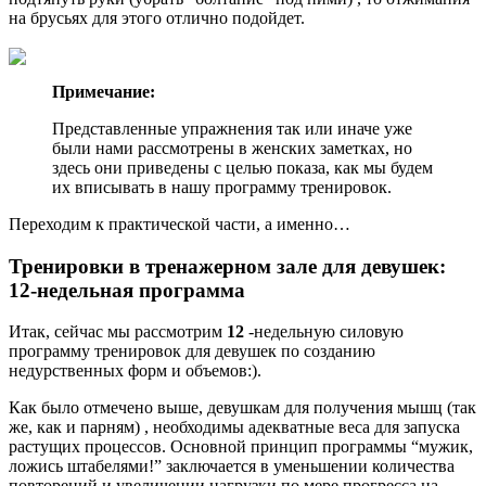
на брусьях для этого отлично подойдет.
Примечание:
Представленные упражнения так или иначе уже
были нами рассмотрены в женских заметках, но
здесь они приведены с целью показа, как мы будем
их вписывать в нашу программу тренировок.
Переходим к практической части, а именно…
Тренировки в тренажерном зале для девушек:
12-недельная программа
Итак, сейчас мы рассмотрим
12
-недельную силовую
программу тренировок для девушек по созданию
недурственных форм и объемов:).
Как было отмечено выше, девушкам для получения мышц
(так
же, как и парням)
, необходимы адекватные веса для запуска
растущих процессов. Основной принцип программы “мужик,
ложись штабелями!” заключается в уменьшении количества
повторений и увеличении нагрузки по мере прогресса на