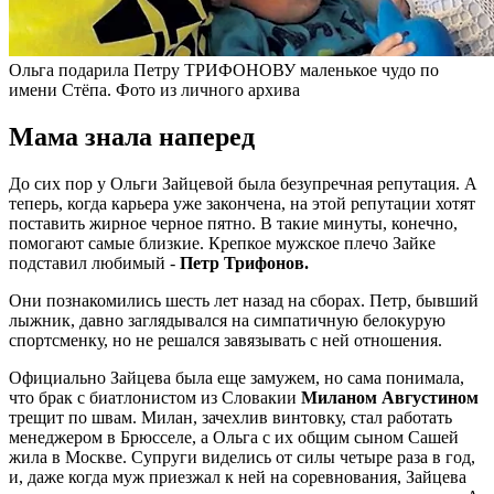
Ольга подарила Петру ТРИФОНОВУ маленькое чудо по
имени Стёпа. Фото из личного архива
Мама знала наперед
До сих пор у Ольги Зайцевой была безупречная репутация. А
теперь, когда карьера уже закончена, на этой репутации хотят
поставить жирное черное пятно. В такие минуты, конечно,
помогают самые близкие. Крепкое мужское плечо Зайке
подставил любимый -
Петр Трифонов.
Они познакомились шесть лет назад на сборах. Петр, бывший
лыжник, давно заглядывался на симпатичную белокурую
спортсменку, но не решался завязывать с ней отношения.
Официально Зайцева была еще замужем, но сама понимала,
что брак с биатлонистом из Словакии
Миланом Августином
трещит по швам. Милан, зачехлив винтовку, стал работать
менеджером в Брюсселе, а Ольга с их общим сыном Сашей
жила в Москве. Супруги виделись от силы четыре раза в год,
и, даже когда муж приезжал к ней на соревнования, Зайцева