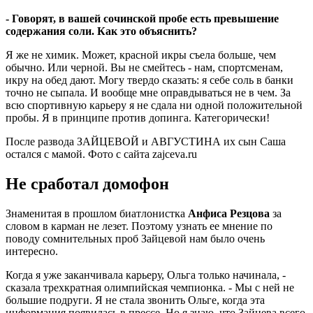
- Говорят, в вашей сочинской пробе есть превышение
содержания соли. Как это объяснить?
Я же не химик. Может, красной икры съела больше, чем
обычно. Или черной. Вы не смейтесь - нам, спортсменам,
икру на обед дают. Могу твердо сказать: я себе соль в банки
точно не сыпала. И вообще мне оправдываться не в чем. За
всю спортивную карьеру я не сдала ни одной положительной
пробы. Я в принципе против допинга. Категорически!
После развода ЗАЙЦЕВОЙ и АВГУСТИНА их сын Саша
остался с мамой. Фото с сайта zajceva.ru
Не сработал домофон
Знаменитая в прошлом биатлонистка
Анфиса Резцова
за
словом в карман не лезет. Поэтому узнать ее мнение по
поводу сомнительных проб Зайцевой нам было очень
интересно.
Когда я уже заканчивала карьеру, Ольга только начинала, -
сказала трехкратная олимпийская чемпионка. - Мы с ней не
большие подруги. Я не стала звонить Ольге, когда эта
информация появилась в прессе. Но я знаю, что Зайцева всего