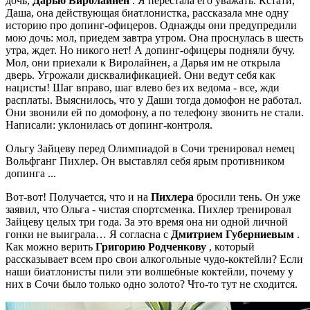
дочь,
Дарью Виролайнен
. Я перестала его уважать. Кстати,
Даша, она действующая биатлонистка, рассказала мне одну
историю про допинг-офицеров. Однажды они предупредили
мою дочь: мол, приедем завтра утром. Она проснулась в шесть
утра, ждет. Но никого нет! А допинг-офицеры подняли бучу.
Мол, они приехали к Виролайнен, а Дарья им не открыла
дверь. Угрожали дисквалификацией. Они ведут себя как
нацисты! Шаг вправо, шаг влево без их ведома - все, жди
расплаты. Выяснилось, что у Даши тогда домофон не работал.
Они звонили ей по домофону, а по телефону звонить не стали.
Написали: уклонилась от допинг-контроля.
Ольгу Зайцеву перед Олимпиадой в Сочи тренировал немец
Вольфганг Пихлер. Он выставлял себя ярым противником
допинга ...
Вот-вот! Получается, что и на
Пихлера
бросили тень. Он уже
заявил, что Ольга - чистая спортсменка. Пихлер тренировал
Зайцеву целых три года. За это время она ни одной личной
гонки не выиграла… Я согласна с
Дмитрием Губерниевым
.
Как можно верить
Григорию Родченкову
, который
рассказывает всем про свои алкогольные чудо-коктейли? Если
наши биатлонисты пили эти волшебные коктейли, почему у
них в Сочи было только одно золото? Что-то тут не сходится.