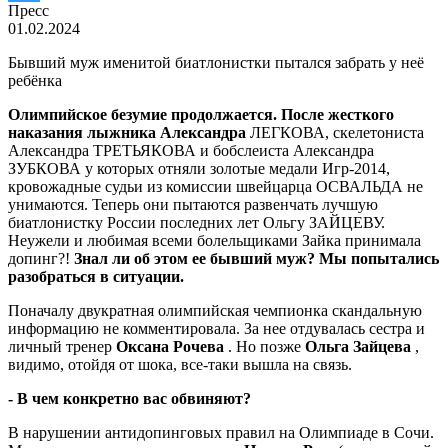
Пресс
01.02.2024
Бывший муж именитой биатлонистки пытался забрать у неё
ребёнка
Олимпийское безумие продолжается. После жесткого
наказания лыжника Александра
ЛЕГКОВА, скелетониста
Александра ТРЕТЬЯКОВА и бобслеиста Александра
ЗУБКОВА у которых отняли золотые медали Игр-2014,
кровожадные судьи из комиссии швейцарца ОСВАЛЬДА не
унимаются. Теперь они пытаются развенчать лучшую
биатлонистку России последних лет Ольгу ЗАЙЦЕВУ.
Неужели и любимая всеми болельщиками Зайка принимала
допинг?!
Знал ли об этом ее бывший муж? Мы попытались
разобраться в ситуации.
Поначалу двукратная олимпийская чемпионка скандальную
информацию не комментировала. За нее отдувалась сестра и
личный тренер
Оксана Рочева
. Но позже
Ольга Зайцева
,
видимо, отойдя от шока, все-таки вышла на связь.
- В чем конкретно вас обвиняют?
В нарушении антидопинговых правил на Олимпиаде в Сочи.