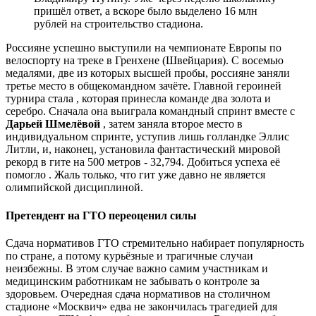
пришёл ответ, а вскоре было выделено 16 млн
рублей на строительство стадиона.
Россияне успешно выступили на чемпионате Европы по
велоспорту на треке в Гренхене (Швейцария). С восемью
медалями, две из которых высшей пробы, россияне заняли
третье место в общекомандном зачёте. Главной героиней
турнира стала , которая принесла команде два золота и
серебро. Сначала она выиграла командный спринт вместе с
Дарьей Шмелёвой
, затем заняла второе место в
индивидуальном спринте, уступив лишь голландке Эллис
Литли, и, наконец, установила фантастический мировой
рекорд в гите на 500 метров - 32,794. Добиться успеха её
помогло . Жаль только, что гит уже давно не является
олимпийской дисциплиной.
Претендент на ГТО переоценил силы
Сдача нормативов ГТО стремительно набирает популярность
по стране, а потому курьёзные и трагичные случаи
неизбежны. В этом случае важно самим участникам и
медицинским работникам не забывать о контроле за
здоровьем. Очередная сдача нормативов на столичном
стадионе «Москвич» едва не закончилась трагедией для