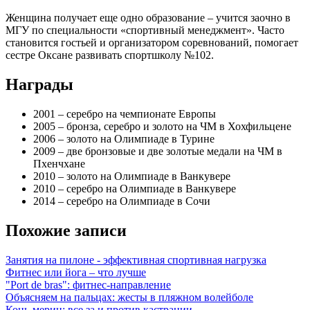
Женщина получает еще одно образование – учится заочно в
МГУ по специальности «спортивный менеджмент». Часто
становится гостьей и организатором соревнований, помогает
сестре Оксане развивать спортшколу №102.
Награды
2001 – серебро на чемпионате Европы
2005 – бронза, серебро и золото на ЧМ в Хохфильцене
2006 – золото на Олимпиаде в Турине
2009 – две бронзовые и две золотые медали на ЧМ в
Пхенчхане
2010 – золото на Олимпиаде в Ванкувере
2010 – серебро на Олимпиаде в Ванкувере
2014 – серебро на Олимпиаде в Сочи
Похожие записи
Занятия на пилоне - эффективная спортивная нагрузка
Фитнес или йога – что лучше
"Port de bras": фитнес-направление
Объясняем на пальцах: жесты в пляжном волейболе
Конь-мерин: все за и против кастрации