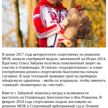
В конце 2017 года авторитетную спортсменку по решению
МОК лишили серебряной медали, завоеванной на Играх-2014.
Вдогонку Ольга Зайцева получила пожизненный запрет на
участие в Олимпиадах. В списки «подозрительных» в плане
употребления допинга спортсменов биатлонистка попала
случайно. В ходе тотальной проверки проб на пробирках
обнаружили царапины – якобы их вскрывали, чтобы заменить
«грязный» биоматериал на «чистый».
Вместе с Зайцевой лишились наград и возможности
выступать на Олимпиадах биатлонистки и Яна Романова. В
феврале 2018 года спортсменки подали апелляцию на
решение МОК в Спортивный арбитражный суд в Лозанне