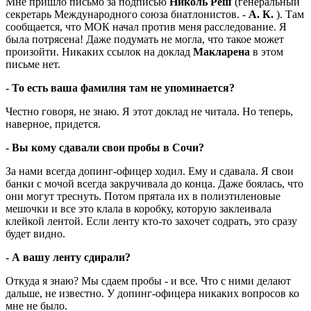
Мне пришло письмо за подписью
Николь Реш
(генеральный
секретарь Международного союза биатлонистов. -
А.
К.
). Там
сообщается, что МОК начал против меня расследование. Я
была потрясена! Даже подумать не могла, что такое может
произойти. Никаких ссылок на доклад
Макларена
в этом
письме нет.
- То есть ваша фамилия там не упоминается?
Честно говоря, не знаю. Я этот доклад не читала. Но теперь,
наверное, придется.
- Вы кому сдавали свои пробы в Сочи?
За нами всегда допинг-офицер ходил. Ему и сдавала. Я свои
банки с мочой всегда закручивала до конца. Даже боялась, что
они могут треснуть. Потом прятала их в полиэтиленовые
мешочки и все это клала в коробку, которую заклеивала
клейкой лентой. Если ленту кто-то захочет содрать, это сразу
будет видно.
- А вашу ленту сдирали?
Откуда я знаю? Мы сдаем пробы - и все. Что с ними делают
дальше, не известно. У допинг-офицера никаких вопросов ко
мне не было.