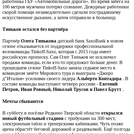
работника ГБУ «Автомобильные дороги». Во время забега на
100 метров мужчина потерял сознание. Дежурные работники
скорой помощи незамедлительно сделали пострадавшему
искусственное дыхание, а затем отправили в больницу.
Тиньков остался без партнёра
Партнёр
Олега Тинькова
датский банк SaxoBank в новом
сезоне отказывается от поддержки профессиональной
велокоманды Tinkoff-Saxo, которая с 2015 года имеет
российскую прописку. Сам Олег Тиньков не исключил
продажи команды, если кто-то предложит больше денег. В
прошедшем сезоне Tinkoff-Saxo заняла седьмое место в
командном зачёте Мирового тура и выиграла «Джиро
д"Италия» усилиями своего лидера
Альберто Контадора
. В
составе команды выступают четверо россиян -
Евгений
Петров, Иван Ровный, Николай Трусов и Павел Брутт
.
Мечты сбываются
В субботу в посёлке Редкино Тверской области
открылся
новый футбольный стадион
с трибунами на 300 мест,
электронным табло и тренерскими кабинками. Чуть позже
арена обрастёт беговой дорожкой и раздевалкой. Ещё полгода