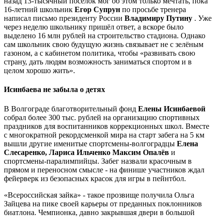
назад 13-тысячный посёлок мог об этом только мечтать, пока
16-летний школьник
Егор Супрун
по просьбе тренера
написал письмо президенту России
Владимиру Путину
. Уже
через неделю школьнику пришёл ответ, а вскоре было
выделено 16 млн рублей на строительство стадиона. Однако
сам школьник свою будущую жизнь связывает не с зелёным
газоном, а с кабинетом политика, чтобы «развивать свою
страну, дать людям возможность заниматься спортом и в
целом хорошо жить».
Исинбаева не забыла о детях
В Волгограде благотворительный фонд
Елены Исинбаевой
собрал более 300 тыс. рублей на организацию спортивных
праздников для воспитанников коррекционных школ. Вместе
с многократной рекордсменкой мира на старт забега на 5 км
вышли другие именитые спортсмены-волгоградцы
Елена
Слесаренко, Лариса Ильченко Максим Опалёв
и
спортсмены-паралимпийцы. Забег назвали красочным в
прямом и переносном смысле - на финише участников ждал
фейерверк из безопасных красок для игры в пейнтбол.
«Всероссийская зайка» - такое прозвище получила Ольга
Зайцева на пике своей карьеры от преданных поклонников
биатлона. Чемпионка, давно закрывшая двери в большой