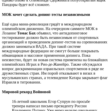
однако ближе к Олимпиаде сдерживать полуоткрытый ящик
Пандоры будет всё сложнее.
МОК хочет сделать допинг-тесты независимыми
Ещё одна мини-революция грядёт в международном
олимпийском движении. На очередном саммите МОК в
Лозанне
Томас Бах
объявил, что антидопинговое
тестирование должно быть независимым от спортивных
организаций и проведением допинг-тестов на соревнованиях
должно заниматься ВАДА. При такой системе
международные федерации не смогут больше покрывать
обманщиков и массовое применения допинга. Пока
неизвестно, будет ли новая система применена на ближайших
олимпийских Играх в Рио-де-Жанейро. Также обсуждался
вопрос дискриминации израильских спортсменов в ряде не
дружественных стран. Им порой отказывают в визах в
мусульманских странах, а телевидение Катара закрывает флаг
Израиля в титровании.
Мировой рекорд Войновой
16-летний школьник Егор Супрун по просьбе
тренера написал письмо президенту России
Владимиру Путину. Уже через неделю школьнику