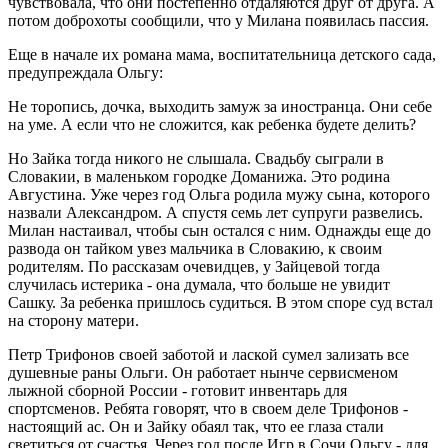
чувствовала, что они постепенно отдаляются друг от друга. А
потом доброхоты сообщили, что у Милана появилась пассия.
Еще в начале их романа мама, воспитательница детского сада,
предупреждала Ольгу:
Не торопись, дочка, выходить замуж за иностранца. Они себе
на уме. А если что не сложится, как ребенка будете делить?
Но Зайка тогда никого не слышала. Свадьбу сыграли в
Словакии, в маленьком городке Доманижа. Это родина
Августина. Уже через год Ольга родила мужу сына, которого
назвали Александром. А спустя семь лет супруги развелись.
Милан настаивал, чтобы сын остался с ним. Однажды еще до
развода он тайком увез мальчика в Словакию, к своим
родителям. По рассказам очевидцев, у Зайцевой тогда
случилась истерика - она думала, что больше не увидит
Сашку. За ребенка пришлось судиться. В этом споре суд встал
на сторону матери.
Петр Трифонов своей заботой и лаской сумел зализать все
душевные раны Ольги. Он работает нынче сервисменом
лыжной сборной России - готовит инвентарь для
спортсменов. Ребята говорят, что в своем деле Трифонов -
настоящий ас. Он и Зайку обаял так, что ее глаза стали
светиться от счастья. Через год после Игр в Сочи Ольгу - для