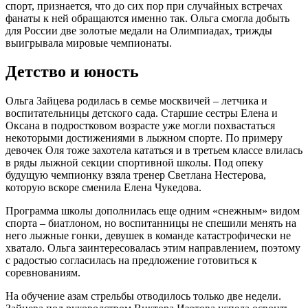
спорт, признается, что до сих пор при случайных встречах
фанаты к ней обращаются именно так. Ольга смогла добыть
для России две золотые медали на Олимпиадах, трижды
выигрывала мировые чемпионаты.
Детство и юность
Ольга Зайцева родилась в семье москвичей – летчика и
воспитательницы детского сада. Старшие сестры Елена и
Оксана в подростковом возрасте уже могли похвастаться
некоторыми достижениями в лыжном спорте. По примеру
девочек Оля тоже захотела кататься и в третьем классе влилась
в ряды лыжной секции спортивной школы. Под опеку
будущую чемпионку взяла тренер Светлана Нестерова,
которую вскоре сменила Елена Чукедова.
Программа школы дополнилась еще одним «снежным» видом
спорта – биатлоном, но воспитанницы не спешили менять на
него лыжные гонки, девушек в команде катастрофически не
хватало. Ольга заинтересовалась этим направлением, поэтому
с радостью согласилась на предложение готовиться к
соревнованиям.
На обучение азам стрельбы отводилось только две недели.