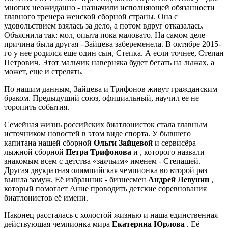
многих неожиданно - назначили исполняющей обязанности
главного тренера женской сборной страны. Она с
удовольствием взялась за дело, а потом вдруг отказалась.
Объяснила так: мол, опыта пока маловато. На самом деле
причина была другая - Зайцева забеременела. В октябре 2015-
го у нее родился еще один сын, Степка. А если точнее, Степан
Петрович. Этот мальчик наверняка будет бегать на лыжах, а
может, еще и стрелять.
По нашим данным, Зайцева и Трифонов живут гражданским
браком. Предыдущий союз, официальный, научил ее не
торопить события.
Семейная жизнь российских биатлонисток стала главным
источником новостей в этом виде спорта. У бывшего
капитана нашей сборной
Ольги Зайцевой
и сервисёра
лыжной сборной
Петра Трифонова
и , которого назвали
знакомым всем с детства «заячьим» именем - Степашей.
Другая двукратная олимпийская чемпионка во второй раз
вышла замуж. Её избранник - бизнесмен
Андрей Левунин
,
который помогает Анне проводить детские соревнования
биатлонистов её имени.
Наконец рассталась с холостой жизнью и наша единственная
действующая чемпионка мира
Екатерина Юрлова
. Её