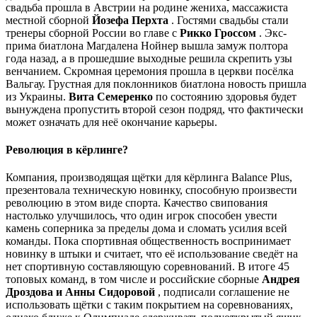
свадьба прошла в Австрии на родине жениха, массажиста
местной сборной
Йозефа Перхта
. Гостями свадьбы стали
тренеры сборной России во главе с
Рикко Гроссом
. Экс-
прима биатлона Магдалена Нойнер вышла замуж полтора
года назад, а в прошедшие выходные решила скрепить узы
венчанием. Скромная церемония прошла в церкви посёлка
Вальгау. Грустная для поклонников биатлона новость пришла
из Украины.
Вита Семеренко
по состоянию здоровья будет
вынуждена пропустить второй сезон подряд, что фактически
может означать для неё окончание карьеры.
Революция в кёрлинге?
Компания, производящая щётки для кёрлинга Balance Plus,
презентовала техническую новинку, способную произвести
революцию в этом виде спорта. Качество свипования
настолько улучшилось, что один игрок способен увести
камень соперника за пределы дома и сломать усилия всей
команды. Пока спортивная общественность воспринимает
новинку в штыки и считает, что её использование сведёт на
нет спортивную составляющую соревнований. В итоге 45
топовых команд, в том числе и российские сборные
Андрея
Дроздова и Анны Сидоровой
, подписали соглашение не
использовать щётки с таким покрытием на соревнованиях,