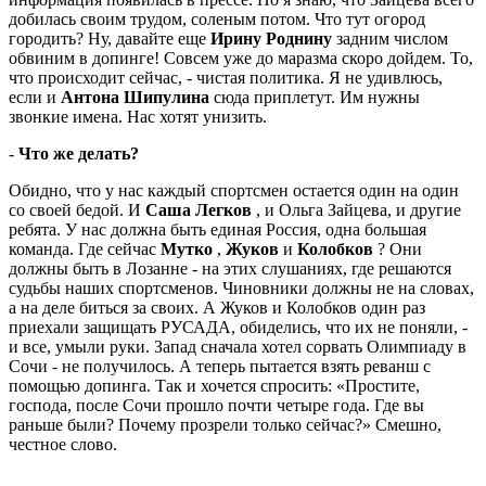
добилась своим трудом, соленым потом. Что тут огород
городить? Ну, давайте еще
Ирину Роднину
задним числом
обвиним в допинге! Совсем уже до маразма скоро дойдем. То,
что происходит сейчас, - чистая политика. Я не удивлюсь,
если и
Антона Шипулина
сюда приплетут. Им нужны
звонкие имена. Нас хотят унизить.
-
Что же делать?
Обидно, что у нас каждый спортсмен остается один на один
со своей бедой. И
Саша
Легков
, и Ольга Зайцева, и другие
ребята. У нас должна быть единая Россия, одна большая
команда. Где сейчас
Мутко
,
Жуков
и
Колобков
? Они
должны быть в Лозанне - на этих слушаниях, где решаются
судьбы наших спортсменов. Чиновники должны не на словах,
а на деле биться за своих. А Жуков и Колобков один раз
приехали защищать РУСАДА, обиделись, что их не поняли, -
и все, умыли руки. Запад сначала хотел сорвать Олимпиаду в
Сочи - не получилось. А теперь пытается взять реванш с
помощью допинга. Так и хочется спросить: «Простите,
господа, после Сочи прошло почти четыре года. Где вы
раньше были? Почему прозрели только сейчас?» Смешно,
честное слово.