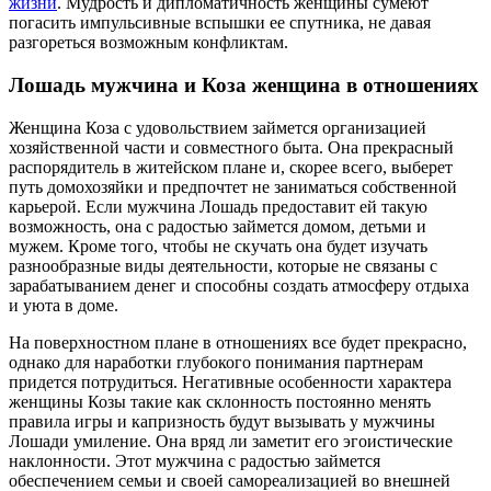
жизни
. Мудрость и дипломатичность женщины сумеют
погасить импульсивные вспышки ее спутника, не давая
разгореться возможным конфликтам.
Лошадь мужчина и Коза женщина в отношениях
Женщина Коза с удовольствием займется организацией
хозяйственной части и совместного быта. Она прекрасный
распорядитель в житейском плане и, скорее всего, выберет
путь домохозяйки и предпочтет не заниматься собственной
карьерой. Если мужчина Лошадь предоставит ей такую
возможность, она с радостью займется домом, детьми и
мужем. Кроме того, чтобы не скучать она будет изучать
разнообразные виды деятельности, которые не связаны с
зарабатыванием денег и способны создать атмосферу отдыха
и уюта в доме.
На поверхностном плане в отношениях все будет прекрасно,
однако для наработки глубокого понимания партнерам
придется потрудиться. Негативные особенности характера
женщины Козы такие как склонность постоянно менять
правила игры и капризность будут вызывать у мужчины
Лошади умиление. Она вряд ли заметит его эгоистические
наклонности. Этот мужчина с радостью займется
обеспечением семьи и своей самореализацией во внешней