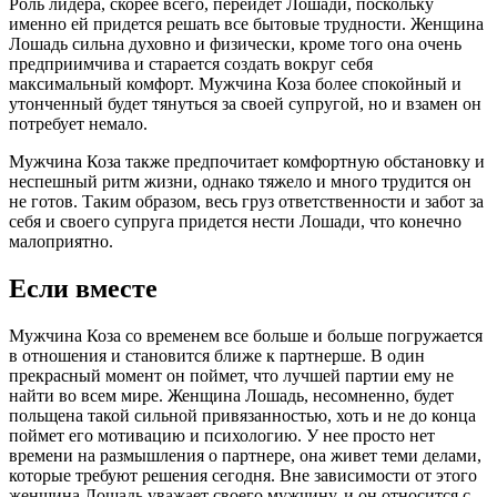
Роль лидера, скорее всего, перейдет Лошади, поскольку
именно ей придется решать все бытовые трудности. Женщина
Лошадь сильна духовно и физически, кроме того она очень
предприимчива и старается создать вокруг себя
максимальный комфорт. Мужчина Коза более спокойный и
утонченный будет тянуться за своей супругой, но и взамен он
потребует немало.
Мужчина Коза также предпочитает комфортную обстановку и
неспешный ритм жизни, однако тяжело и много трудится он
не готов. Таким образом, весь груз ответственности и забот за
себя и своего супруга придется нести Лошади, что конечно
малоприятно.
Если вместе
Мужчина Коза со временем все больше и больше погружается
в отношения и становится ближе к партнерше. В один
прекрасный момент он поймет, что лучшей партии ему не
найти во всем мире. Женщина Лошадь, несомненно, будет
польщена такой сильной привязанностью, хоть и не до конца
поймет его мотивацию и психологию. У нее просто нет
времени на размышления о партнере, она живет теми делами,
которые требуют решения сегодня. Вне зависимости от этого
женщина Лошадь уважает своего мужчину, и он относится с