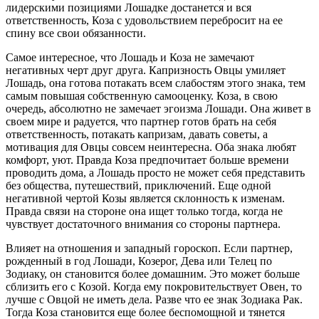
лидерскими позициями Лошадке достанется и вся
ответственность, Коза с удовольствием перебросит на ее
спину все свои обязанности.
Самое интересное, что Лошадь и Коза не замечают
негативных черт друг друга. Капризность Овцы умиляет
Лошадь, она готова потакать всем слабостям этого знака, тем
самым повышая собственную самооценку. Коза, в свою
очередь, абсолютно не замечает эгоизма Лошади. Она живет в
своем мире и радуется, что партнер готов брать на себя
ответственность, потакать капризам, давать советы, а
мотивация для Овцы совсем неинтересна. Оба знака любят
комфорт, уют. Правда Коза предпочитает больше времени
проводить дома, а Лошадь просто не может себя представить
без общества, путешествий, приключений. Еще одной
негативной чертой Козы является склонность к изменам.
Правда связи на стороне она ищет только тогда, когда не
чувствует достаточного внимания со стороны партнера.
Влияет на отношения и западный гороскоп. Если партнер,
рожденный в год Лошади, Козерог, Дева или Телец по
Зодиаку, он становится более домашним. Это может больше
сблизить его с Козой. Когда ему покровительствует Овен, то
лучше с Овцой не иметь дела. Разве что ее знак Зодиака Рак.
Тогда Коза становится еще более беспомощной и тянется