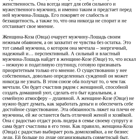
женственность. Она всегда ищет для себя сильного и
мужественного мужчину, и именно таким и предстает перед
ней мужчина-Лошадь. Его покоряет ее слабость и
беззащитность, а также то, что она никогда не спорит и не
отстаивает свое мнение.
Женщина-Коза (Овца) очарует мужчину-Лошадь своим
нежным обаянием, а он захватит ее чувства без остатка. Это
тот самый мужчина, о котором она мечтала – энергичный,
надежный и… перспективный. А сильный и властный
мужчина-Лошадь найдет в женщине-Козе (Овце) то, что искал
– нежную и податливую спутницу, готовую признавать
приоритетным только его мнение. О существовании у нее
собственных, довольно определенных суждений он может
никогда не узнать. В этом союзе оба получат то, о чем так
мечтали. Он будет счастлив рядом с женщиной, способной
создать домашний уют, сделать его быт идеальным, а
семейную атмосферу – душевной. А женщине-Козе (Овце) не
нужно будет думать, как заработать деньги и обеспечить себе
достойное существование. Эта обязанность ляжет на плечи ее
мужчины, ей же останется быть отличной женой и хозяйкой.
Она с радостью отдаст роль лидера в семье своему супругу и
сама будет счастлива в его тени. Как правило, женщина-Коза
(Овца) с радостью выбирает роль домохозяйки, а не бизнес
леди. Ей больше по душе организовывать совметнсый быт,