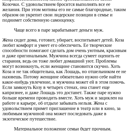
Козочки. С удовольствием бросится выполнять все ее
желания. При этом мотивы его не самые благородные, таким
образом он укрепит свои лидерские позиции в семье и
поднимет собственную самооценку.
Чаще всего в паре зарабатывает деньги муж.
Жена сидит дома, готовит, убирает, воспитывает детей. Коза
любит комфорт и умеет его обеспечить. Ее творческие
способности помогают сделать дом очень уютным, красивым
и даже оригинальным. Мужчина всегда сумеет оценить ее
старания, ведь он тоже любит домашний уют. Проблемы
могут возникнуть, если женщине становится скучно. Хоть
Коза и не так общительна, как Лошадь, но отшельником ее не
назовешь. Потому женщине обязательно нужно себе найти
какое-нибудь увлечение, и мужчина может ей в этом помочь.
Если замкнуть Козу в четырех стенах, она станет еще
капризнее, и даже Лошадь это достанет. Также паре нужно
больше времени проводить вместе. Хоть муж и зациклен на
работе и карьере, об отдыхе забывать нельзя. Жена с
удовольствием примет приглашение в театр или в кино, за
любимым мужчиной она может последовать даже в
экзотическое путешествие.
Материальное положение семьи будет прочным.