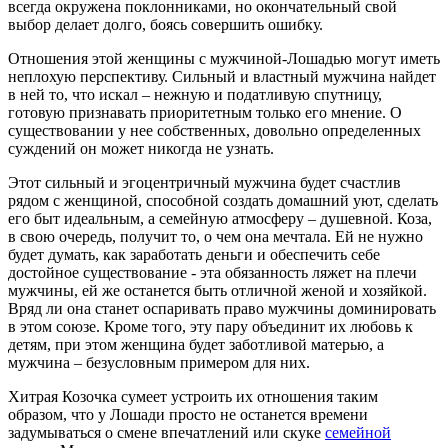
всегда окружена поклонниками, но окончательный свой
выбор делает долго, боясь совершить ошибку.
Отношения этой женщины с мужчиной-Лошадью могут иметь
неплохую перспективу. Сильный и властный мужчина найдет
в ней то, что искал – нежную и податливую спутницу,
готовую признавать приоритетным только его мнение. О
существовании у нее собственных, довольно определенных
суждений он может никогда не узнать.
Этот сильный и эгоцентричный мужчина будет счастлив
рядом с женщиной, способной создать домашний уют, сделать
его быт идеальным, а семейную атмосферу – душевной. Коза,
в свою очередь, получит то, о чем она мечтала. Ей не нужно
будет думать, как заработать деньги и обеспечить себе
достойное существование - эта обязанность ляжет на плечи
мужчины, ей же останется быть отличной женой и хозяйкой.
Вряд ли она станет оспаривать право мужчины доминировать
в этом союзе. Кроме того, эту пару объединит их любовь к
детям, при этом женщина будет заботливой матерью, а
мужчина – безусловным примером для них.
Хитрая Козочка сумеет устроить их отношения таким
образом, что у Лошади просто не останется времени
задумываться о смене впечатлений или скуке
семейной