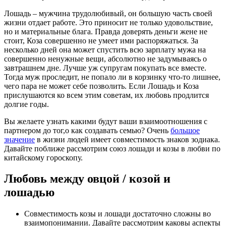
Лошадь – мужчина трудолюбивый, он большую часть своей
жизни отдает работе. Это приносит не только удовольствие,
но и материальные блага. Правда доверять деньги жене не
стоит, Коза совершенно не умеет ими распоряжаться. За
несколько дней она может спустить всю зарплату мужа на
совершенно ненужные вещи, абсолютно не задумываясь о
завтрашнем дне. Лучше уж супругам покупать все вместе.
Тогда муж проследит, не попало ли в корзинку что-то лишнее,
чего пара не может себе позволить. Если Лошадь и Коза
прислушаются ко всем этим советам, их любовь продлится
долгие годы.
Вы желаете узнать какими будут ваши взаимоотношения с
партнером до тог,о как создавать семью? Очень
большое
значение
в жизни людей имеет совместимость знаков зодиака.
Давайте поближе рассмотрим союз лошади и козы в любви по
китайскому гороскопу.
Любовь между овцой / козой и
лошадью
Совместимость козы и лошади достаточно сложны во
взаимопонимании. Давайте рассмотрим каковы аспекты