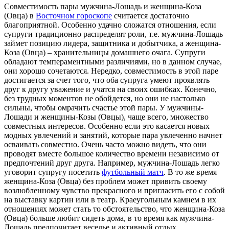
Совместимость пары мужчина-Лошадь и женщина-Коза
(Овца) в
Восточном гороскопе
считается достаточно
благоприятной. Особенно удачно сложатся отношения, если
супруги традиционно распределят роли, т.е. мужчина-Лошадь
займет позицию лидера, защитника и добытчика, а женщина-
Коза (Овца) – хранительницы домашнего очага. Супруги
обладают темпераментными различиями, но в данном случае,
они хорошо сочетаются. Нередко, совместимость в этой паре
достигается за счет того, что оба супруга умеют проявлять
друг к другу уважение и учатся на своих ошибках. Конечно,
без трудных моментов не обойдется, но они не настолько
сильны, чтобы омрачить счастье этой пары. У мужчины-
Лошади и женщины-Козы (Овцы), чаще всего, множество
совместных интересов. Особенно если это касается новых
модных увлечений и занятий, которые пара увлеченно начнет
осваивать совместно. Очень часто можно видеть, что они
проводят вместе большое количество времени независимо от
предпочтений друг друга. Например, мужчина-Лошадь легко
уговорит супругу посетить
футбольный матч
. В то же время
женщина-Коза (Овца) без проблем может привить своему
возлюбленному чувство прекрасного и пригласить его с собой
на выставку картин или в театр. Краеугольным камнем в их
отношениях может стать то обстоятельство, что женщина-Коза
(Овца) больше любит сидеть дома, в то время как мужчина-
Лошадь предпочитает веселье и активный отдых.