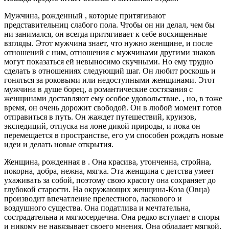
Мужчина, рожденный , которые притягивают
представительниц слабого пола. Чтобы он ни делал, чем бы
ни занимался, он всегда притягивает к себе восхищенные
взгляды. Этот мужчина знает, что нужно женщине, и после
отношений с ним, отношения с мужчинами другими знаков
могут показаться ей невыносимо скучными. Но ему трудно
сделать в отношениях следующий шаг. Он любит роскошь и
гоняться за роковыми или недоступными женщинами. Этот
мужчина в душе борец, а романтические состязания с
женщинами доставляют ему особое удовольствие. , но, в тоже
время, он очень дорожит свободой. Он в любой момент готов
отправиться в путь. Он жаждет путешествий, круизов,
экспедиций, отпуска на лоне дикой природы, и пока он
перемещается в пространстве, его ум способен рождать новые
идеи и делать новые открытия.
Женщина, рожденная в . Она красива, утонченна, стройна,
покорна, добра, нежна, мягка. Эта женщина с детства умеет
ухаживать за собой, поэтому свою красоту она сохраняет до
глубокой старости. На окружающих женщина-Коза (Овца)
производит впечатление прелестного, ласкового и
воздушного существа. Она податлива и мечтательна,
сострадательна и мягкосердечна. Она редко вступает в споры
и никому не навязывает своего мнения. Она обладает мягкой,