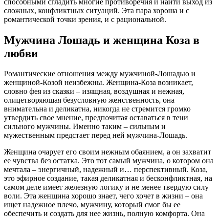
способными сгладить многие противоречия и найти выход из
сложных, конфликтных ситуаций. Эта пара хороша и с
романтической точки зрения, и с рациональной.
Мужчина Лошадь и женщина Коза в
любви
Романтические отношения между мужчиной-Лошадью и
женщиной-Козой неизбежны. Женщина-Коза возникает,
словно фея из сказки – изящная, воздушная и нежная,
олицетворяющая безусловную женственность, она
внимательна и деликатна, никогда не стремится громко
утвердить свое мнение, предпочитая оставаться в тени
сильного мужчины. Именно таким – сильным и
мужественным предстает перед ней мужчина-Лошадь.
Женщина очарует его своим нежным обаянием, а он захватит
ее чувства без остатка. Это тот самый мужчина, о котором она
мечтала – энергичный, надежный и… перспективный. Коза,
это эфирное создание, такая деликатная и бесконфликтная, на
самом деле имеет железную логику и не менее твердую силу
воли. Эта женщина хорошо знает, чего хочет в жизни – она
ищет надежное плечо, мужчину, который смог бы ее
обеспечить и создать для нее жизнь, полную комфорта. Она