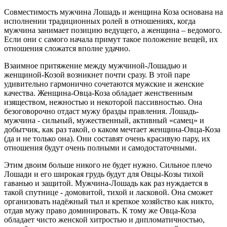
Совместимость мужчина Лошадь и женщина Коза основана на
исполнении традиционных ролей в отношениях, когда
мужчина занимает позицию ведущего, а женщина – ведомого.
Если они с самого начала примут такое положение вещей, их
отношения сложатся вполне удачно.
Взаимное притяжение между мужчиной-Лошадью и
женщиной-Козой возникнет почти сразу. В этой паре
удивительно гармонично сочетаются мужские и женские
качества. Женщина-Овца-Коза обладает женственным
изяществом, нежностью и некоторой пассивностью. Она
безоговорочно отдаст мужу бразды правления. Лошадь-
мужчина - сильный, мужественный, активный «самец» и
добытчик, как раз такой, о каком мечтает женщина-Овца-Коза
(да и не только она). Они составят очень красивую пару, их
отношения будут очень полными и самодостаточными.
Этим двоим больше никого не будет нужно. Сильное плечо
Лошади и его широкая грудь будут для Овцы-Козы тихой
гаванью и защитой. Мужчина-Лошадь как раз нуждается в
такой спутнице - домовитой, тихой и ласковой. Она сможет
организовать надёжный тыл и крепкое хозяйство как никто,
отдав мужу право доминировать. К тому же Овца-Коза
обладает чисто женской хитростью и дипломатичностью,