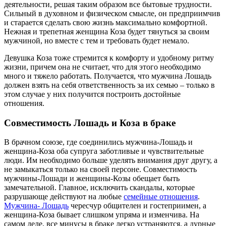
деятельности, решая таким образом все бытовые трудности.
Сильный в духовном и физическом смысле, он предприимчив
и старается сделать свою жизнь максимально комфортной.
Нежная и трепетная женщина Коза будет тянуться за своим
мужчиной, но вместе с тем и требовать будет немало.
Девушка Коза тоже стремится к комфорту и удобному ритму
жизни, причем она не считает, что для этого необходимо
много и тяжело работать. Получается, что мужчина Лошадь
должен взять на себя ответственность за их семью – только в
этом случае у них получится построить достойные
отношения.
Совместимость Лошадь и Коза в браке
В брачном союзе, где соединились мужчина-Лошадь и
женщина-Коза оба супруга заботливые и чувствительные
люди. Им необходимо больше уделять внимания друг другу, а
не замыкаться только на своей персоне. Совместимость
мужчины-Лошади и женщины-Козы обещает быть
замечательной. Главное, исключить скандалы, которые
разрушающе действуют на любые
семейные отношения
.
Мужчина- Лошадь
чересчур общителен и гостеприимен, а
женщина-Коза бывает слишком упряма и изменчива. На
самом деле, все минусы в браке легко устраняются, а дурные