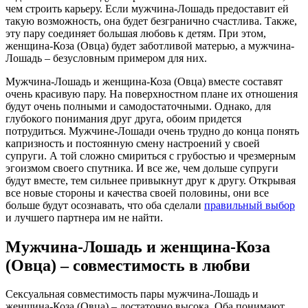
чем строить карьеру. Если мужчина-Лошадь предоставит ей
такую возможность, она будет безгранично счастлива. Также,
эту пару соединяет большая любовь к детям. При этом,
женщина-Коза (Овца) будет заботливой матерью, а мужчина-
Лошадь – безусловным примером для них.
Мужчина-Лошадь и женщина-Коза (Овца) вместе составят
очень красивую пару. На поверхностном плане их отношения
будут очень полными и самодостаточными. Однако, для
глубокого понимания друг друга, обоим придется
потрудиться. Мужчине-Лошади очень трудно до конца понять
капризность и постоянную смену настроений у своей
супруги. А той сложно смириться с грубостью и чрезмерным
эгоизмом своего спутника. И все же, чем дольше супруги
будут вместе, тем сильнее привыкнут друг к другу. Открывая
все новые стороны и качества своей половины, они все
больше будут осознавать, что оба сделали
правильный выбор
и лучшего партнера им не найти.
Мужчина-Лошадь и женщина-Коза
(Овца) – совместимость в любви
Сексуальная совместимость пары мужчина-Лошадь и
женщина-Коза (Овца) – достаточно высока. Оба понимают