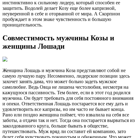
инстинктивно к сильному лидеру, который способен ее
защитить. Водолей делает Козу еще более капризной,
неуверенной в себе и оторванной от мира. А Скорпион
пробуждает в этом знаке чувственность и большую
проницательность.
Совместимость мужчины Козы и
женщины Лошади
Женщина Лошадь и мужчина Коза представляют собой не
самую лучшую пару. Несомненно, лидерские позиции здесь
захочет занять дама, что может больно задеть мужское
самолюбие. Ведь Овца не лишена честолюбия, несмотря на
кажущуюся пассивность. Тем более, если в этот год родился
мужчина. Он будет требовать для себя постоянного внимания
и опеки. Ответственная Лошадь постарается все ему дать и
удовлетворить все капризы, но им часто не бывает конца.
Рано или поздно женщина поймет, что взвалила на себя все
заботы, а отдачи так и нет. Тогда она постарается вырваться из
заколдованного круга, больше бывать в обществе,
путешествовать. Муж вряд ли составит ей компанию, зато
будет себя чувствовать покинутым и обиженным. Что может