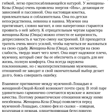
гибкой, легко приспосабливающейся натурой. У женщины-
Козы (Овцы) очень проявлена энергия «Инь», делающая ее
зависимой и пассивной. Она настоящая кокетка,
привлекательна и соблазнительна. Она по-детски
непосредственна, невинна и наивна. Мужчин она
притягивает, словно магнит, и они наперегонки стараются
проявить о ней заботу. К отрицательным чертам характера
женщины-Козы (Овцы) можно отнести ее капризность,
депрессивность и частую смену настроений. Ей приходится
тратить очень много усилий, чтобы научиться не жаловаться
на свою судьбу. Женщина-Коза (Овца), несмотря на свою
слабость, твердо знает чего хочет. Она ищет надежное плечо,
мужчину, который смог бы ее обеспечить и создать для нее
жизнь, полную комфорта. Она всегда окружена
поклонниками, но с малоперспективными мужчинами,
отношений не заводит и свой окончательный выбор делает
долго, боясь совершить ошибку.
Взаимное притяжение между мужчиной-Лошадью и
женщиной-Овцой-Козой возникнет почти сразу. В этой паре
удивительно гармонично сочетаются мужские и женские
качества. Поэтому романтические отношения между ними
неизбежны. Женщина-Коза (Овца) появляется перед
мужчиной-Лошадью, словно фея из сказки – изящная,
воздушная и нежная, олицетворяющая безусловную