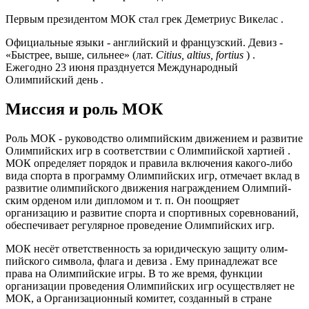
Первым президентом МОК стал грек Деметриус Викелас .
Официальные язы­ки - английский и французский. Де­ви­з -
«Бы­ст­рее, вы­ше, силь­нее» (лат.
Citius, altius, fortius
) .
Ежегодно 23 июня празднуется Международный
Олимпийский день .
Миссия и роль МОК
Роль МОК - руководство олимпийским движением и развитие
Олимпийских игр в соответствии с Олимпийской хартией .
МОК оп­ре­де­ля­ет по­ря­док и пра­ви­ла вклю­че­ния какого-либо
ви­да спор­та в про­грам­му Олим­пий­ских игр, от­ме­ча­ет вклад в
раз­ви­тие олим­пий­ско­го дви­же­ния на­гра­ж­де­ни­ем Олим­пий­
ским ор­де­ном или ди­пло­мом и т. п. Он поощряет
организацию и развитие спорта и спортивных соревнований,
обеспечивает регулярное проведение Олимпийских игр.
МОК не­сёт от­вет­ст­вен­ность за юри­дическую за­щи­ту олим­
пий­ско­го сим­во­ла, фла­га и де­ви­за . Ему принадлежат все
права на Олимпийские игры. В то же время, функции
организации проведения Олимпийских игр осуществляет не
МОК, а Организационный комитет, созданный в стране