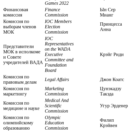
Games 2022
Финансовая
Finance
Ын Сер
комиссия
Commission
Мианг
Комиссия по
IOC Members
Принцесса
выборам членов
Election
Анна
МОК
Commission
IOC
Representatives
Представители
on the WADA
МОК в исполкоме
Executive
Крэйг Риди
и Совете
Committee and
учредителей ВАДА
Foundation
Board
Комиссия по
Legal Affairs
Джон Коатс
правовым делам
Комиссия по
Marketing
Цунэкадзу
маркетингу
Commission
Такэда
Medical And
Комиссия по
Scientific
Угур Эрденер
медицине и науке
Commission
Комиссия по
Olympic
Филип
олимпийскому
Education
Крэйвен
образованию
Commission