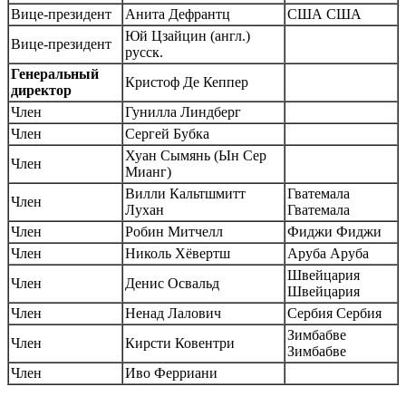
Вице-президент
Анита Дефрантц
США
США
Юй Цзайцин
(англ.)
Вице-президент
русск.
Генеральный
Кристоф Де Кеппер
директор
Член
Гунилла Линдберг
Член
Сергей Бубка
Хуан Сымянь (Ын Сер
Член
Мианг)
Вилли Кальтшмитт
Гватемала
Член
Лухан
Гватемала
Член
Робин Митчелл
Фиджи
Фиджи
Член
Николь Хёвертш
Аруба
Аруба
Швейцария
Член
Денис Освальд
Швейцария
Член
Ненад Лалович
Сербия
Сербия
Зимбабве
Член
Кирсти Ковентри
Зимбабве
Член
Иво Ферриани