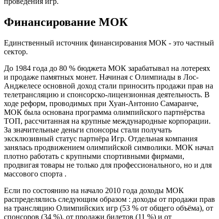
проведения игр.
Финансирование МОК
Единственный источник финансирования МОК - это частный
сектор.
До 1984 года до 80 % бюджета МОК зарабатывал на лотереях
и продаже памятных монет. Начиная с Олимпиады в Лос-
Анджелесе основной доход стали приносить продажи прав на
телетрансляцию и спонсорско-лицензионная деятельность. В
ходе реформ, проводимых при Хуан-Антонио Самаранче,
МОК была основана программа олимпийского партнёрства
TOП, рассчитанная на крупные международные корпорации.
За значительные деньги спонсоры стали получать
эксклюзивный статус партнёра Игр. Отдельная компания
занялась продвижением олимпийской символики. МОК начал
плотно работать с крупными спортивными фирмами,
продвигая товары не только для профессионального, но и для
массового спорта .
Если по состоянию на начало 2010 года доходы МОК
распределялись следующим образом : доходы от продажи прав
на трансляцию Олимпийских игр (53 % от общего объёма), от
спонсоров (34 %), от продажи билетов (11 %) и от