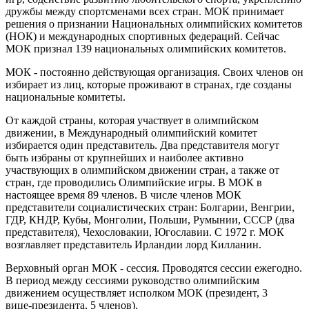
дружбы между спортсменами всех стран. МОК принимает
решения о признании Национальных олимпийских комитетов
(НОК) и международных спортивных федераций. Сейчас
МОК признал 139 национальных олимпийских комитетов.
МОК - постоянно действующая организация. Своих членов он
избирает из лиц, которые проживают в странах, где созданы
национальные комитеты.
От каждой страны, которая участвует в олимпийском
движении, в Международный олимпийский комитет
избирается один представитель. Два представителя могут
быть избраны от крупнейших и наиболее активно
участвующих в олимпийском движении стран, а также от
стран, где проводились Олимпийские игры. В МОК в
настоящее время 89 членов. В числе членов МОК
представители социалистических стран: Болгарии, Венгрии,
ГДР, КНДР, Кубы, Монголии, Польши, Румынии, СССР (два
представителя), Чехословакии, Югославии. С 1972 г. МОК
возглавляет представитель Ирландии лорд Килланин.
Верховный орган МОК - сессия. Проводятся сессии ежегодно.
В период между сессиями руководство олимпийским
движением осуществляет исполком МОК (президент, 3
вице‑президента, 5 членов).