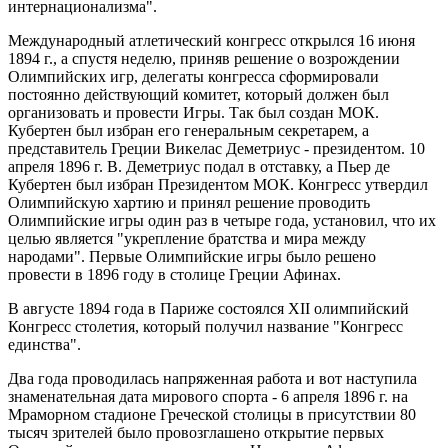
интернационализма".
Международный атлетический конгресс открылся 16 июня
1894 г., а спустя неделю, приняв решение о возрождении
Олимпийских игр, делегаты конгресса сформировали
постоянно действующий комитет, который должен был
организовать и провести Игры. Так был создан МОК.
Кубертен был избран его генеральным секретарем, а
представитель Греции Викелас Деметриус - президентом. 10
апреля 1896 г. В. Деметриус подал в отставку, а Пьер де
Кубертен был избран Президентом МОК. Конгресс утвердил
Олимпийскую хартию и принял решение проводить
Олимпийские игры один раз в четыре года, установил, что их
целью является "укрепление братства и мира между
народами". Первые Олимпийские игры было решено
провести в 1896 году в столице Греции Афинах.
В августе 1894 года в Париже состоялся XII олимпийский
Конгресс столетия, который получил название "Конгресс
единства".
Два года проводилась напряженная работа и вот наступила
знаменательная дата мирового спорта - 6 апреля 1896 г. на
Мраморном стадионе Греческой столицы в присутствии 80
тысяч зрителей было провозглашено открытие первых