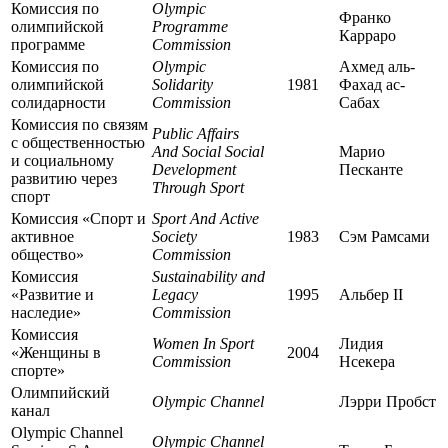
Комиссия по
Olympic
Франко
олимпийской
Programme
Карраро
программе
Commission
Комиссия по
Olympic
Ахмед аль-
олимпийской
Solidarity
1981
Фахад ас-
солидарности
Commission
Сабах
Комиссия по связям
Public Affairs
с общественностью
And Social Social
Марио
и социальному
Development
Песканте
развитию через
Through Sport
спорт
Комиссия «Спорт и
Sport And Active
активное
Society
1983
Сэм Рамсами
общество»
Commission
Комиссия
Sustainability and
«Развитие и
Legacy
1995
Альбер II
наследие»
Commission
Комиссия
Women In Sport
Лидия
«Женщины в
2004
Commission
Нсекера
спорте»
Олимпийский
Olympic Channel
Лэрри Пробст
канал
Olympic Channel
Olympic Channel