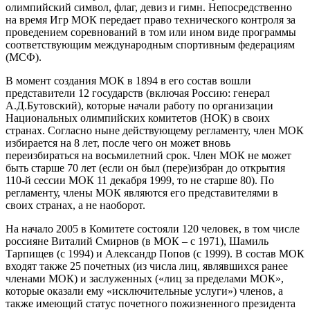
олимпийский символ, флаг, девиз и гимн. Непосредственно
на время Игр МОК передает право технического контроля за
проведением соревнований в том или ином виде программы
соответствующим международным спортивным федерациям
(МСФ).
В момент создания МОК в 1894 в его состав вошли
представители 12 государств (включая Россию: генерал
А.Д.Бутовский), которые начали работу по организации
Национальных олимпийских комитетов (НОК) в своих
странах. Согласно ныне действующему регламенту, член МОК
избирается на 8 лет, после чего он может вновь
переизбираться на восьмилетний срок. Член МОК не может
быть старше 70 лет (если он был (пере)избран до открытия
110-й сессии МОК 11 декабря 1999, то не старше 80). По
регламенту, члены МОК являются его представителями в
своих странах, а не наоборот.
На начало 2005 в Комитете состояли 120 человек, в том числе
россияне Виталий Смирнов (в МОК – с 1971), Шамиль
Тарпищев (с 1994) и Александр Попов (с 1999). В состав МОК
входят также 25 почетных (из числа лиц, являвшихся ранее
членами МОК) и заслуженных («лиц за пределами МОК»,
которые оказали ему «исключительные услуги») членов, а
также имеющий статус почетного пожизненного президента