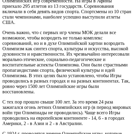
Олимпийских игр современности. На игры в Афины
приехало 295 атлетов из 13 государств. Соревнования
включали в себя девять видов спорта. Спортсмены из 10 стран
стали чемпионами, наиболее успешно выступили атлеты
США.
Очень важно, что с первых игр члены МОК делали все
возможное, чтобы возродить не только комплекс
соревнований, но и в духе Олимпийской хартии возродить
Олимпизм как синтез спорта, культуры и искусства, высокой
духовности и нравственности. Их чрезвычайно интересовали
морально-этические, социально-педагогические и
воспитательные аспекты Олимпизма. Они были страстными
пропагандистами спорта, физической культуры и идей
Олимпизма. В этих целях было установлено, чтобы Игры
проводились в разных городах и на разных континентах. Так,
ровно через 1500 лет Олимпийские игры были
восстановлены.
С тех пор прошло свыше 100 лет. За это время 24 раза
зажигался огонь летних Олимпийских игр (в период мировых
войн три Олимпиады не проводились). Чаще всего Игры
проводились на европейском континенте - 14, 6 - в городах
Америки, 2 - в Азии и 2 - в Австралии.
С 1924 г. проводятся зимние Олимпийские игры, которые