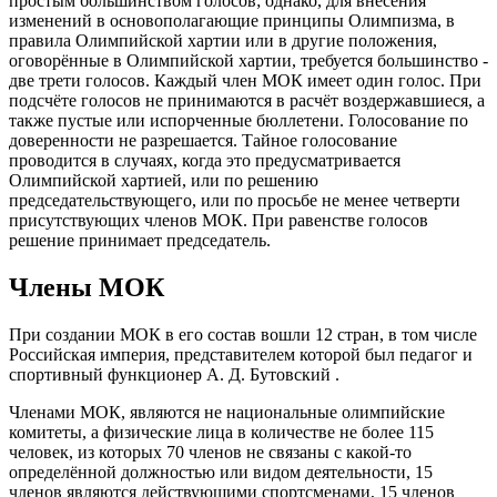
простым большинством голосов; однако, для внесения
изменений в основополагающие принципы Олимпизма, в
правила Олимпийской хартии или в другие положения,
оговорённые в Олимпийской хартии, требуется большинство -
две трети голосов. Каждый член МОК имеет один голос. При
подсчёте голосов не принимаются в расчёт воздержавшиеся, а
также пустые или испорченные бюллетени. Голосование по
доверенности не разрешается. Тайное голосование
проводится в случаях, когда это предусматривается
Олимпийской хартией, или по решению
председательствующего, или по просьбе не менее четверти
присутствующих членов МОК. При равенстве голосов
решение принимает председатель.
Члены МОК
При создании МОК в его со­став во­шли 12 стран, в том числе
Рос­сийская империя, пред­ста­ви­те­лем ко­то­рой был педагог и
спортивный функционер А. Д. Бу­тов­ский .
Членами МОК, являются не национальные олимпийские
комитеты, а физические лица в количестве не более 115
человек, из которых 70 членов не связаны с какой-то
определённой должностью или видом деятельности, 15
членов являются действующими спортсменами, 15 членов