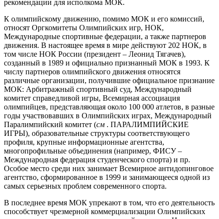
рекомендации для исполкома МОК.
К олимпийскому движению, помимо МОК и его комиссий,
относят Оргкомитеты Олимпийских игр, НОК,
Международные спортивные федерации, а также партнеров
движения. В настоящее время в мире действуют 202 НОК, в
том числе НОК России (президент – Леонид Тягачев),
созданный в 1989 и официально признанный МОК в 1993. К
числу партнеров олимпийского движения относятся
различные организации, получившие официальное признание
МОК: Арбитражный спортивный суд, Международный
комитет справедливой игры, Всемирная ассоциация
олимпийцев, представляющая около 100 000 атлетов, в разные
годы участвовавших в Олимпийских играх, Международный
Паралимпийский комитет (
см
. ПАРАЛИМПИЙСКИЕ
ИГРЫ), образовательные структуры соответствующего
профиля, крупные информационные агентства,
многопрофильные объединения (например, ФИСУ –
Международная федерация студенческого спорта) и пр.
Особое место среди них занимает Всемирное антидопинговое
агентство, сформированное в 1999 и занимающееся одной из
самых серьезных проблем современного спорта.
В последнее время МОК упрекают в том, что его деятельность
способствует чрезмерной коммерциализации Олимпийских