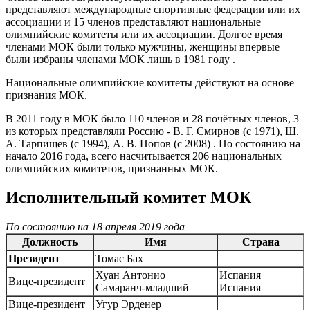
представляют международные спортивные федерации или их
ассоциации и 15 членов представляют национальные
олимпийские комитеты или их ассоциации. Долгое время
членами МОК были только мужчины, женщины впервые
были избраны членами МОК лишь в 1981 году .
Национальные олимпийские комитеты действуют на основе
признания МОК.
В 2011 году в МОК было 110 чле­нов и 28 почётных чле­нов, 3
из которых представляли Россию - В. Г. Смир­нов (с 1971), Ш.
А. Тар­пи­щев (с 1994), А. В. По­пов (с 2008) . По состоянию на
начало 2016 года, всего насчитывается 206 национальных
олимпийских комитетов, признанных МОК.
Исполнительный комитет МОК
По состоянию на 18 апреля 2019 года
Должность
Имя
Страна
Президент
Томас Бах
Хуан Антонио
Испания
Вице-президент
Самаранч-младший
Испания
Вице-президент
Угур Эрденер