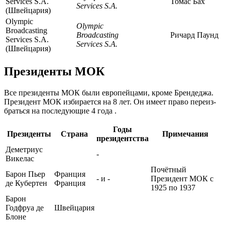
Services S.A.
Томас Бах
Services S.A.
(Швейцария)
Olympic
Olympic
Broadcasting
Broadcasting
Ричард Паунд
Services S.A.
Services S.A.
(Швейцария)
Президенты МОК
Все президенты МОК были европейцами, кроме Брендеджа.
Пре­зи­дент МОК из­би­ра­ет­ся на 8 лет. Он имеет пра­во пе­ре­из­
браться на по­сле­дую­щие 4 го­да .
Годы
Президенты
Страна
Примечания
президентства
Деметриус
-
Викелас
Почётный
Барон Пьер
Франция
- и -
Президент МОК с
де Кубертен
Франция
1925 по 1937
Барон
Годфруа де
Швейцария
Блоне