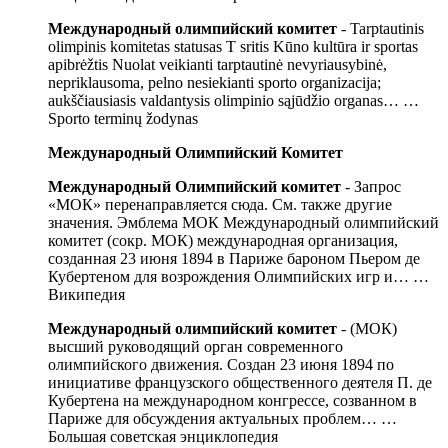
Международный олимпийский комитет
- Tarptautinis
olimpinis komitetas statusas T sritis Kūno kultūra ir sportas
apibrėžtis Nuolat veikianti tarptautinė nevyriausybinė,
nepriklausoma, pelno nesiekianti sporto organizacija;
aukščiausiasis valdantysis olimpinio sąjūdžio organas… …
Sporto terminų žodynas
Международный Олимпийский Комитет
Международный Олимпийский комитет
- Запрос
«МОК» перенаправляется сюда. Cм. также другие
значения. Эмблема МОК Международный олимпийский
комитет (сокр. МОК) международная организация,
созданная 23 июня 1894 в Париже бароном Пьером де
Кубертеном для возрождения Олимпийских игр и… …
Википедия
Международный олимпийский комитет
- (МОК)
высший руководящий орган современного
олимпийского движения. Создан 23 июня 1894 по
инициативе французского общественного деятеля П. де
Кубертена на международном конгрессе, созванном в
Париже для обсуждения актуальных проблем… …
Большая советская энциклопедия