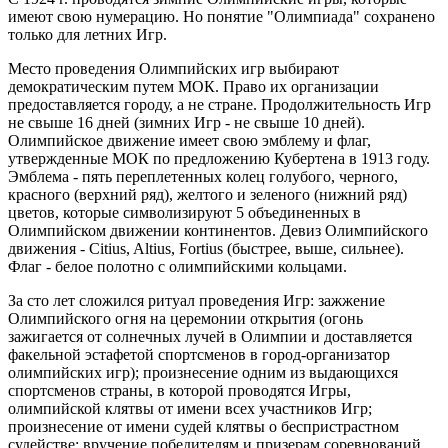
имеют свою нумерацию. Но понятие "Олимпиада" сохранено
только для летних Игр.
Место проведения Олимпийских игр выбирают
демократическим путем МОК. Право их организации
предоставляется городу, а не стране. Продолжительность Игр
не свыше 16 дней (зимних Игр - не свыше 10 дней).
Олимпийское движение имеет свою эмблему и флаг,
утвержденные МОК по предложению Кубертена в 1913 году.
Эмблема - пять переплетенных колец голубого, черного,
красного (верхний ряд), желтого и зеленого (нижний ряд)
цветов, которые символизируют 5 объединенных в
Олимпийском движении континентов. Девиз Олимпийского
движения - Citius, Altius, Fortius (быстрее, выше, сильнее).
Флаг - белое полотно с олимпийскими кольцами.
За сто лет сложился ритуал проведения Игр: зажжение
Олимпийского огня на церемонии открытия (огонь
зажигается от солнечных лучей в Олимпии и доставляется
факельной эстафетой спортсменов в город-организатор
олимпийских игр); произнесение одним из выдающихся
спортсменов страны, в которой проводятся Игры,
олимпийской клятвы от имени всех участников Игр;
произнесение от имени судей клятвы о беспристрастном
судействе; вручение победителям и призерам соревнований