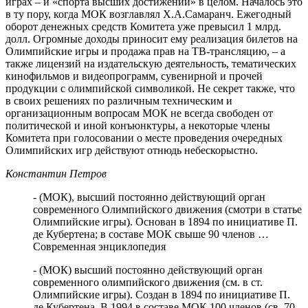
играх – и «спорта высших достижений» в целом. Началось это
в ту пору, когда МОК возглавлял Х.А.Самаранч. Ежегодный
оборот денежных средств Комитета уже превысил 1 млрд.
долл. Огромные доходы приносит ему реализация билетов на
Олимпийские игры и продажа прав на ТВ-трансляцию, – а
также лицензий на издательскую деятельность, тематических
кинофильмов и видеопрограмм, сувенирной и прочей
продукции с олимпийской символикой. Не секрет также, что
в своих решениях по различным техническим и
организационным вопросам МОК не всегда свободен от
политической и иной конъюнктуры, а некоторые члены
Комитета при голосовании о месте проведения очередных
Олимпийских игр действуют отнюдь небескорыстно.
Константин Петров
- (МОК), высший постоянно действующий орган
современного Олимпийского движения (смотри в статье
Олимпийские игры). Основан в 1894 по инициативе П.
де Кубертена; в составе МОК свыше 90 членов …
Современная энциклопедия
- (МОК) высший постоянно действующий орган
современного олимпийского движения (см. в ст.
Олимпийские игры). Создан в 1894 по инициативе П.
де Кубертена. В 1994 в составе МОК 100 членов (св. 70