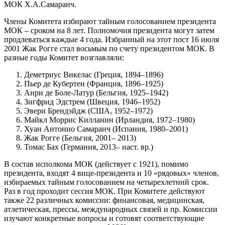
МОК Х.А.Самаранч.
Члены Комитета избирают тайным голосованием президента
МОК – сроком на 8 лет. Полномочия президента могут затем
продлеваться каждые 4 года. Избранный на этот пост 16 июля
2001 Жак Рогге стал восьмым по счету президентом МОК. В
разные годы Комитет возглавляли:
Деметриус Викелас (Греция, 1894–1896)
Пьер де Кубертен (Франция, 1896–1925)
Анри де Боле-Латур (Бельгия, 1925–1942)
Зигфрид Эдстрем (Швеция, 1946–1952)
Эвери Брендэйдж (США, 1952–1972)
Майкл Моррис Килланин (Ирландия, 1972–1980)
Хуан Антонио Самаранч (Испания, 1980–2001)
Жак Рогге (Бельгия, 2001– 2013)
Томас Бах (Германия, 2013– наст. вр.)
В состав исполкома МОК (действует с 1921), помимо
президента, входят 4 вице-президента и 10 «рядовых» членов,
избираемых тайным голосованием на четырехлетний срок.
Раз в год проходит сессия МОК. При Комитете действуют
также 22 различных комиссии: финансовая, медицинская,
атлетическая, прессы, международных связей и пр. Комиссии
изучают конкретные вопросы и готовят соответствующие