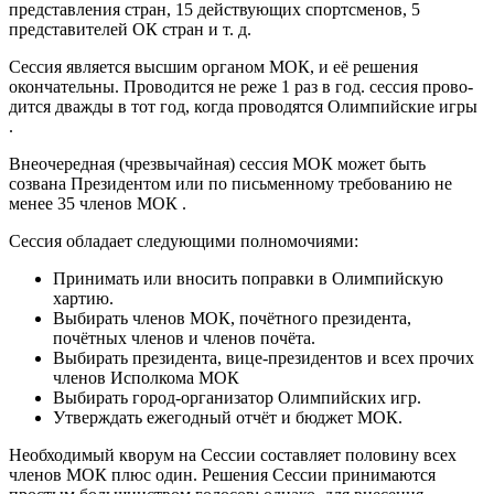
представления стран, 15 действующих спортсменов, 5
представителей ОК стран и т. д.
Сессия является высшим органом МОК, и её решения
окончательны. Проводится не реже 1 раз в год. сес­сия про­во­
дит­ся два­ж­ды в тот год, когда проводятся Олим­пий­ские игры
.
Внеочередная (чрез­вы­чай­ная) сессия МОК может быть
созвана Президентом или по письменному требованию не
менее 35 членов МОК .
Сессия обладает следующими полномочиями:
Принимать или вносить поправки в Олимпийскую
хартию.
Выбирать членов МОК, почётного президента,
почётных членов и членов почёта.
Выбирать президента, вице-президентов и всех прочих
членов Исполкома МОК
Выбирать город-организатор Олимпийских игр.
Утверждать ежегодный отчёт и бюджет МОК.
Необходимый кворум на Сессии составляет половину всех
членов МОК плюс один. Решения Сессии принимаются