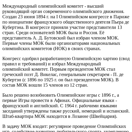
Международный олимпийский комитет - высший
руководящий орган современного олимпийского движения.
Создан 23 июня 1894 г. на I Олимпийском конгрессе в Париже
по инициативе французского общественного деятеля Пьера де
Кубертэна. В конгрессе приняли участие представители 13
стран. Среди основателей МОК была и Россия. Её
представитель А. Д. Бутовский был избран членом МОК.
Первые члены МОК были организаторами национальных
олимпийских комитетов (НОК) в своих странах.
Конгресс одобрил разработанную Олимпийскую хартию (свод
правил и требований) и избрал Международный
олимпийский комитет. Первым президентом МОК стал
греческий поэт Д. Викелас, генеральным секретарем - П. де
Кубертэн (с 1896 по 1925 г. он был президентом МОК). В
состав МОК вошли 15 членов из 12 стран.
Было решено возобновить Олимпийские игры с 1896 г., а
первые Игры провести в Афинах. Официальные языки -
французский и английский. С 1964 г. рабочими языками
заседаний утверждены также русский, немецкий и испанский.
Штаб‑квартира МОК находится в Лозанне (Швейцария).
В задачу МОК входит: регулярное проведение Олимпийских
игр, содействие развитию любительского спорта, укреплению