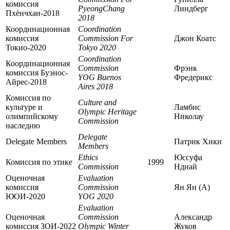
комиссия
PyeongChang
Линдберг
Пхёнчхан-2018
2018
Координационная
Coordination
комиссия
Commission For
Джон Коатс
Токио-2020
Tokyo 2020
Coordination
Координационная
Commission
Фрэнк
комиссия Буэнос-
YOG Buenos
Фредерикс
Айрес-2018
Aires 2018
Комиссия по
Culture and
культуре и
Ламбис
Olympic Heritage
олимпийскому
Николау
Commission
наследию
Delegate
Delegate Members
Патрик Хики
Members
Ethics
Юссуфа
Комиссия по этике
1999
Commission
Ндиай
Оценочная
Evaluation
комиссия
Commission
Ян Ян (A)
ЮОИ-2020
YOG 2020
Evaluation
Оценочная
Commission
Александр
комиссия ЗОИ-2022
Olympic Winter
Жуков