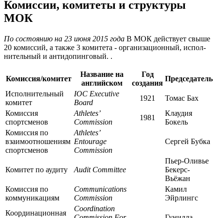
Комиссии, комитеты и структуры
МОК
По состоянию на 23 июня 2015 года
В МОК дей­ст­ву­ет свыше
20 ко­мис­сий, а также 3 ко­ми­те­та - ор­га­ни­за­ци­он­ный, ис­пол­
ни­тель­ный и ан­ти­до­пин­го­вый. .
Название на
Год
Комиссия/комитет
Председатель
английском
создания
Исполнительный
IOC Executive
1921
Томас Бах
комитет
Board
Комиссия
Athletes’
Клаудия
1981
спортсменов
Commission
Бокель
Комиссия по
Athletes’
взаимоотношениям
Entourage
Сергей Бубка
спортсменов
Commission
Пьер-Оливье
Комитет по аудиту
Audit Committee
Бекерс-
Вьёжан
Комиссия по
Communications
Камил
коммуникациям
Commission
Эйрлингс
Coordination
Координационная
Commission For
Гунилла