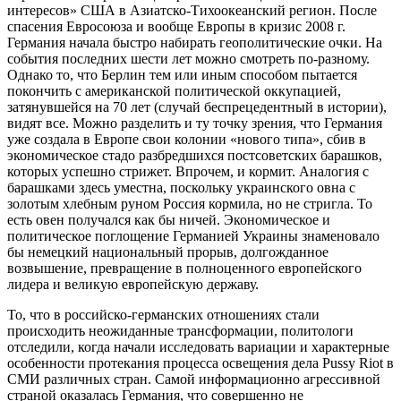
интересов» США в Азиатско-Тихоокеанский регион. После
спасения Евросоюза и вообще Европы в кризис 2008 г.
Германия начала быстро набирать геополитические очки. На
события последних шести лет можно смотреть по-разному.
Однако то, что Берлин тем или иным способом пытается
покончить с американской политической оккупацией,
затянувшейся на 70 лет (случай беспрецедентный в истории),
видят все. Можно разделить и ту точку зрения, что Германия
уже создала в Европе свои колонии «нового типа», сбив в
экономическое стадо разбредшихся постсоветских барашков,
которых успешно стрижет. Впрочем, и кормит. Аналогия с
барашками здесь уместна, поскольку украинского овна с
золотым хлебным руном Россия кормила, но не стригла. То
есть овен получался как бы ничей. Экономическое и
политическое поглощение Германией Украины знаменовало
бы немецкий национальный прорыв, долгожданное
возвышение, превращение в полноценного европейского
лидера и великую европейскую державу.
То, что в российско-германских отношениях стали
происходить неожиданные трансформации, политологи
отследили, когда начали исследовать вариации и характерные
особенности протекания процесса освещения дела Pussy Riot в
СМИ различных стран. Самой информационно агрессивной
страной оказалась Германия, что совершенно не