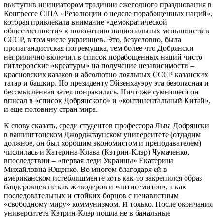
выступив инициатором традиции ежегодного празднования в
Конгрессе США «Резолюции о неделе порабощенных наций»,
которая привлекала внимание «демократической
общественности» к положению национальных меньшинств в
СССР, в том числе украинцев. Это, безусловно, была
пропагандистская погремушка, тем более что Добрянски
неприлично включил в список порабощенных наций чисто
гитлеровские «креатуры» на получение независимости –
красновских казаков и абсолютно лояльных СССР казанских
татар и башкир. Но президенту Эйзенхауэру эта безопасная и
бессмысленная затея понравилась. Ничтоже сумняшеся он
вписал в «список Добрянского» и «континентальный Китай»,
и еще половину стран мира.
К слову сказать, среди студентов профессора Льва Добрянски
в вашингтонском Джорджтаунском университете (отдадим
должное, он был хорошим экономистом и преподавателем)
числилась и Катерина-Клава (Кэтрин-Клэр) Чумаченко,
впоследствии – «первая леди Украины» Екатерина
Михайловна Ющенко. Во многом благодаря ей в
американском истеблишменте хоть как-то закрепился образ
бандеровцев не как живодеров и «антисемитов», а как
последовательных и стойких борцов с ненавистным
«свободному миру» коммунизмом. И только. После окончания
университета Кэтрин-Клэр пошла не в банальные