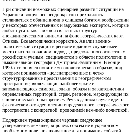
При описании возможных сценариев развития ситуации на
Украине и вокруг нее неоднократно приходилось
сталкиваться с обвинениями в слишком богатом воображении
у некоторых отечественных и зарубежных экспертов, которые
любят пугать заказчиков из властных структур
апокалипсическими клипами на фоне географических карт.
Отнюдь. Все методически корректно. Анализ военно-
политической ситуации в регионе в данном случае имеет
место с использованием подхода, предложенного известным
российским ученым, специалистом в области политологии и
имажинальной географии Дмитрием Замятиным. В конце
1990-х гг. он ввел понятие «геополитического образа», под
которым понимаются «целенаправленные и четко
структурированные представления о географическом
пространстве, включающие наиболее яркие и
запоминающиеся символы, знаки, образы и характеристики
определенных территорий, стран, регионов, маркирующие их
с политической точки зрения». Речь в данном случае идет о
фактическом отождествлении определенного географического
пространства с конкретной, проводимой кем-либо политикой.
Подчеркнем тремя жирными чертами следующее
утверждение, лежащее, впрочем, совсем не в украинском
проблемном поле, но архиважное для понимания событий