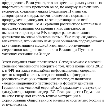
предвиделось. Если учесть, что конкретной целью указанных
информационных процессов было, по общему заключению
экспертов, создание имиджа Владимира Путина как
авторитарного лидера, не считающегося с нормами и
процедурами правосудия, то это противоречило всей
практике освоения СМИ Германии российского материала и
нарушало традиции освещения в них деятельности
нынешнего президента РФ, которые ранее отличались
достаточно высокой объективностью. Уже тогда создалось
впечатление, что именно немецкий обыватель подразумевался
как главная мишень мощной кампании по изменению
стереотипов восприятия личности Владимира Путина в
массовом сознании на Западе.
Затем ситуация стала проясняться. Сегодня можно с высокой
степенью уверенности говорить о том, что в конце июля 2012
г. в ФРГ началась масштабная информационная операция,
целью которой явилось создание новой конфигурации
российско-немецких отношений: переход от политики
«модернизационного партнерства» к формату действий
Германии как «великой европейской державы» в статусе (по
факту) авторитарного лидера ЕС. Реакция прессы Германии
на кейс Pussy Riot явилось точкой бифуркации в
формировании общественного мнения относительно России и
ее руководства.