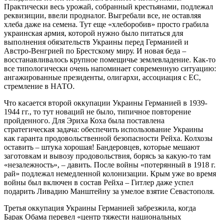
Практически весь урожай, собранный крестьянами, подлежал
реквизиции, ввели продналог. Выгребали все, не оставляя
хлеба даже на семена. Тут еще «хлеборобив» просто грабила
украинская армия, которой нужно было питаться для
выполнения обязательств Украины перед Германией и
Австро-Венгрией по Брестскому миру. И новая беда –
восстанавливалось крупное помещичье землевладение. Как-то
все типологически очень напоминает современную ситуацию:
ангажированные президенты, олигархи, ассоциация с ЕС,
стремление в НАТО.
Что касается второй оккупации Украины Германией в 1939-
1944 гг., то тут новаций не было, типичное повторение
пройденного. Для Эриха Коха была поставлена
стратегическая задача: обеспечить использование Украины
как гаранта продовольственной безопасности Рейха. Колхозы
оставить – штука хорошая! Бандеровцев, которые мешают
заготовкам и вывозу продовольствия, борясь за какую-то там
«незалежность», – давить. После войны «потерянный в 1918 г.
рай» подлежал немедленной колонизации. Крым уже во время
войны был включен в состав Рейха – Гитлер даже успел
подарить Ливадию Манштейну за умелое взятие Севастополя.
Третья оккупация Украины Германией забрезжила, когда
Барак Обама перевел «центр тяжести национальных