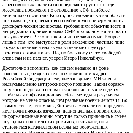
агрессивности» аналитики определяют круг стран, где
массмедиа проявляют по отношению к РФ наиболее
нетерпимую позицию. Кстати, исследования в этой области
показывают, что, несмотря на публичную приверженность
демократическим ценностям, требованиям объективности и
непредвзятости, независимых СМИ в западном мире просто
не существует. Все они так или иначе зависимые. Вопрос
лишь в том, кто выступает в роли заказчиков: частные лица,
государственные и надгосударственные структуры,
читательская аудитория. Но, по большому счету, свободой
слова там и не пахнет, уверен Игорь Николайчук.
Достаточно вспомнить, как совсем недавно на фоне
голословных, бездоказательных обвинений в адрес
Российской Федерации ведущие западные СМИ заняли
недвусмысленно антироссийскую позицию. Таким образом,
ни у кого не должно оставаться иллюзий: в мире ведется
глобальная информационная война, методы и результаты
которой не менее опасны, чем реальные боевые действия. Во
всяком случае, путем воздействия на менталитет, определяя
круг политических взглядов, национальных приоритетов,
информационные войны могут не только приводить к смене
неугодных политических режимов, сеять хаос, но и
становиться катализатором реальных вооруженных
конфликтов. Именно поэтому, как говорит Игорь Николайчук,