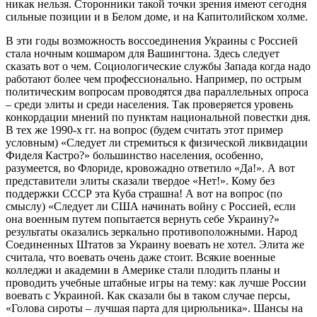
никак нельзя. Сторонники такой точки зрения имеют сегодня
сильные позиции и в Белом доме, и на Капитолийском холме.
В эти годы возможность воссоединения Украины с Россией
стала ночным кошмаром для Вашингтона. Здесь следует
сказать вот о чем. Социологические службы Запада когда надо
работают более чем профессионально. Например, по острым
политическим вопросам проводятся два параллельных опроса
– среди элиты и среди населения. Так проверяется уровень
конкордации мнений по пунктам национальной повестки дня.
В тех же 1990-х гг. на вопрос (будем считать этот пример
условным) «Следует ли стремиться к физической ликвидации
Фиделя Кастро?» большинство населения, особенно,
разумеется, во Флориде, кровожадно ответило «Да!». А вот
представители элиты сказали твердое «Нет!». Кому без
поддержки СССР эта Куба страшна! А вот на вопрос (по
смыслу) «Следует ли США начинать войну с Россией, если
она военным путем попытается вернуть себе Украину?»
результаты оказались зеркально противоположными. Народ
Соединенных Штатов за Украину воевать не хотел. Элита же
считала, что воевать очень даже стоит. Всякие военные
колледжи и академии в Америке стали плодить планы и
проводить учебные штабные игры на тему: как лучше России
воевать с Украиной. Как сказали бы в таком случае персы,
«Голова сироты – лучшая парта для цирюльника». Шансы на