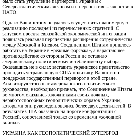
было стать углубление партнерства Украины с
Североатлантическим альянсом и в перспективе – членство в
НАТО.
Однако Вашингтону не удалось осуществить планомерную
реализацию последней из перечисленных стратегий. С
запуском проекта евразийской экономической интеграции
появилась реальная перспектива расширения сотрудничества
между Москвой и Киевом. Соединенным Штатам пришлось
работать на Украине в «режиме форсажа», а нарастающее
противодействие со стороны России не оставило
американскому политическому истеблишменту выбора.
Оказавшись не в силах заставить украинское правительство
проводить устраивающую США политику, Вашингтон
поддержал государственный переворот в этой стране.
Анализируя этого шаг американского политического
руководства, необходимо признать, что Соединенные Штаты
во многом оказались заложниками своих ложных,
неработоспособных геополитических образов Украины,
которыми они руководствовались более двух десятилетий. В
результате США оказались на пороге конфронтации с
Россией, сопоставимой только со временами «холодной
войны».
УКРАИНА КАК ГЕОПОЛИТИЧЕСКИЙ БУТЕРБРОД