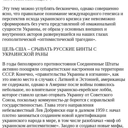
Эту тему можно углублять бесконечно, однако совершенно
ясно, что правильное понимание международного генезиса и
перспектив исхода украинского кризиса уже невозможно
сформировать без учета представлений об имажинальной
сущности Украины, ее образа у основных внешних и
внутренних акторов развернувшейся на наших глазах
геополитической «оптимистической трагедии».
ЦЕЛЬ США – СРЫВАТЬ РУССКИЕ БИНТЫ С
УКРАИНСКОЙ РАНЫ
В годы биполярного противостояния Соединенные Штаты
активно поощряли сепаратистские настроения на территории
СССР. Конечно, «правительства Украины в изгнании», как
это имело место в случаях с Латвией и Эстонией, американцы
не содержали, однако в Америке после войны появилось
небольшое, но влиятельное украинско-еврейское лобби,
которое ставило целью оторвать Украину от Советского
Союза, поскольку коммунисты-де борются с израильской
государственностью. Глава этого направления
небезызвестный Лев Добрянски еще в далеком 1959 г. начал
плотно заниматься созданием новой идентификации
украинского народа в мире, в том числе разоблачал «миф об
украинском антисемитизме». Заодно и создавал новые мифы,