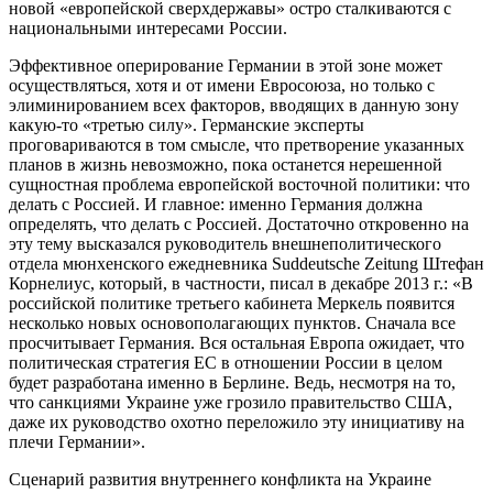
новой «европейской сверхдержавы» остро сталкиваются с
национальными интересами России.
Эффективное оперирование Германии в этой зоне может
осуществляться, хотя и от имени Евросоюза, но только с
элиминированием всех факторов, вводящих в данную зону
какую-то «третью силу». Германские эксперты
проговариваются в том смысле, что претворение указанных
планов в жизнь невозможно, пока останется нерешенной
сущностная проблема европейской восточной политики: что
делать с Россией. И главное: именно Германия должна
определять, что делать с Россией. Достаточно откровенно на
эту тему высказался руководитель внешнеполитического
отдела мюнхенского ежедневника Suddeutsche Zeitung Штефан
Корнелиус, который, в частности, писал в декабре 2013 г.: «В
российской политике третьего кабинета Меркель появится
несколько новых основополагающих пунктов. Сначала все
просчитывает Германия. Вся остальная Европа ожидает, что
политическая стратегия ЕС в отношении России в целом
будет разработана именно в Берлине. Ведь, несмотря на то,
что санкциями Украине уже грозило правительство США,
даже их руководство охотно переложило эту инициативу на
плечи Германии».
Сценарий развития внутреннего конфликта на Украине