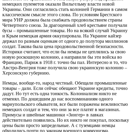
немецких пулеметов оказали Вильгельму власти новой
Украины. Они согласились стать колонией Германии в самом
классическом смысле этого слова. По условиям Брестского
мира УНР должна была снабжать продовольствием страны
Четвертного союза. За драгоценный хлеб крестьяне получали
бусы – промышленные товары. Но на всякий случай Украину
и Крым немецкая армия оккупировала. На Украине кайзер
держал по разным оценкам от одного до полутора миллионов
солдат. Такова была цена продовольственной безопасности.
Историки считают, что если бы немцы не цеплялись за свою
новую роскошную колонию, а направили бы эти войска во
Францию, Париж в 1918 г. точно бы пал. Интересно и то, что
Австро-Венгрия тоже получила свою украинскую колонию –
Херсонскую губернию.
Немцы, вообще-то, народ честный. Обещали промышленные
товары – дали. Если сейчас обещают Украине кредиты, точно
дадут. Но тут есть одна тонкость. Колониализм никто не
отменял. По дошедшим до нас воспоминаниям одного
мариупольского обывателя, все были поражены вежливостью
немецких солдат и тем, что они за все платят в магазинах.
Примусы и швейные машинки «Зингер» в лавках
действительно появились. Но их никто не покупал, поскольку
цены были просто запредельные. А с туземцами немцы
обходились почти по законам военного коммунизма.