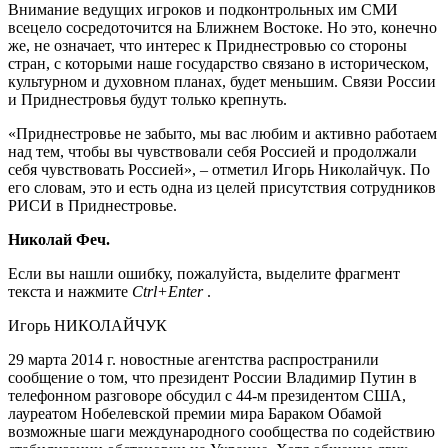
Внимание ведущих игроков и подконтрольных им СМИ
всецело сосредоточится на Ближнем Востоке. Но это, конечно
же, не означает, что интерес к Приднестровью со стороны
стран, с которыми наше государство связано в историческом,
культурном и духовном планах, будет меньшим. Связи России
и Приднестровья будут только крепнуть.
«Приднестровье не забыто, мы вас любим и активно работаем
над тем, чтобы вы чувствовали себя Россией и продолжали
себя чувствовать Россией», – отметил Игорь Николайчук. По
его словам, это и есть одна из целей присутствия сотрудников
РИСИ в Приднестровье.
Николай Феч.
Если вы нашли ошибку, пожалуйста, выделите фрагмент
текста и нажмите
Ctrl+Enter
.
Игорь НИКОЛАЙЧУК
29 марта 2014 г. новостные агентства распространили
сообщение о том, что президент России Владимир Путин в
телефонном разговоре обсудил с 44-м президентом США,
лауреатом Нобелевской премии мира Бараком Обамой
возможные шаги международного сообщества по содействию