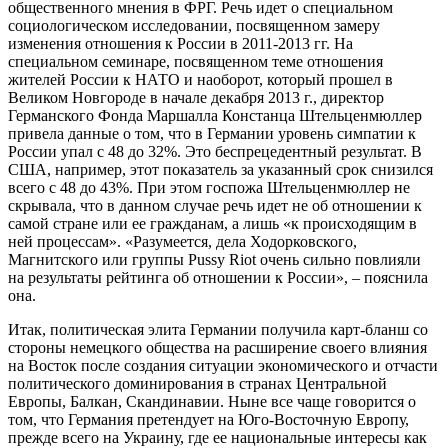
общественного мнения в ФРГ. Речь идет о специальном
социологическом исследовании, посвященном замеру
изменения отношения к России в 2011-2013 гг. На
специальном семинаре, посвященном теме отношения
жителей России к НАТО и наоборот, который прошел в
Великом Новгороде в начале декабря 2013 г., директор
Германского Фонда Маршалла Констанца Штельценмюллер
привела данные о том, что в Германии уровень симпатии к
России упал с 48 до 32%. Это беспрецедентный результат. В
США, например, этот показатель за указанный срок снизился
всего с 48 до 43%. При этом госпожа Штельценмюллер не
скрывала, что в данном случае речь идет не об отношении к
самой стране или ее гражданам, а лишь «к происходящим в
ней процессам». «Разумеется, дела Ходорковского,
Магнитского или группы Pussy Riot очень сильно повлияли
на результаты рейтинга об отношении к России», – пояснила
она.
Итак, политическая элита Германии получила карт-бланш со
стороны немецкого общества на расширение своего влияния
на Восток после создания ситуации экономического и отчасти
политического доминирования в странах Центральной
Европы, Балкан, Скандинавии. Ныне все чаще говорится о
том, что Германия претендует на Юго-Восточную Европу,
прежде всего на Украину, где ее национальные интересы как