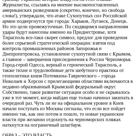
Журналисты, ссылаясь на мнение высокопоставленных
американских разведчиков (секретно, конечно, но свобода
слова!), утверждали, что атаке Сухопутных сил Российской
армии подвергнутся три города: Харьков, Луганск, Донецк.
Но это цели промежуточные. По сходящимся направлениям
удары будут нанесены именно на Приднестровье, хотя
Тирасполь все-таки скорее символ, предлог для проведения
более серьезной стратегической операции: взятия под
контроль промышленных районов Запорожья и
Днепропетровска, установление сухопутной связи с Крымом,
а главное – завершения присоединения к России Черноморья.
Город-герой Одесса, верный и героический Тирасполь, а
также тихие и трудолюбивые дети шебутного практика от
геополитики князя Потемкина-Таврического – города
Николаев и Херсон с прилегающими областями включаются в
недавно образованный Крымский федеральный округ.
Собственно, такое развитие ситуации особо и не скрывалось
уже в тот момент, когда майдан еще только начинал закипать в
очередной раз. Чуть ли не на официальном уровне в Киев
начали поступать из Москвы сигналы, что если все пойдет
именно так, как оно потом и пошло, то новые украинские
власти при желании отдохнуть на черноморских пляжах
наткнутся на пограничный шлагбаум.
ОБРАЗ – ЭТО ВЛАСТЬ