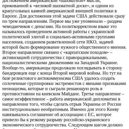
достижением американской «шахматной» мысли,
прикованной к «великой шахматной доске», и одним из
краеугольных камней американской внешней политики в
Европе. Для достижения этой задачи США действовали сразу
по трем направлениям. Первое мы уже упоминали – раздача
чемоданчиков с деньгами. На политкорректном языке это
называлось проведением активной работы с украинской
политической элитой и социально-активными группами
населения, созданием разветвленной сети НКО, задачей
которой было формирование нужного общественного мнения.
Второе направление связано с «карпатским походом» –
активизацией сотрудничества с праворадикальными,
националистическими движениями на Западной Украине.
Вообще-то, американцы продолжали поглядывать в сторону
бандеровцев еще с конца Второй мировой войны. Но тут на
базе реликтового антикоммунизма США удалось создать
сплоченные группировки экстремистов с явными признаками
неонацизма, которые и сыграли решающую роль в
противостоянии на киевском Майдане. Третье направление –
самое неэффективное – работа американской дипломатии в
направлении того, чтобы сделать отрыв Украины от России
институционально необратимым. Именно для этого Киеву
навязывалось соглашение об ассоциации с ЕС, которое
привело бы к резкому разрыву российско-украинского
экономического сотрудничества. Следующим шагом должно