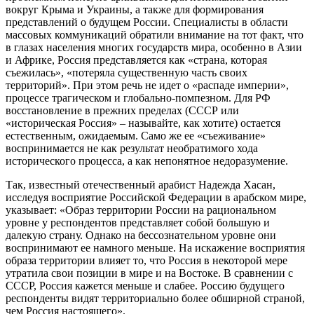
вокруг Крыма и Украины, а также для формирования
представлений о будущем России. Специалисты в области
массовых коммуникаций обратили внимание на тот факт, что
в глазах населения многих государств мира, особенно в Азии
и Африке, Россия представляется как «страна, которая
съежилась», «потеряла существенную часть своих
территорий». При этом речь не идет о «распаде империи»,
процессе трагическом и глобально-помпезном. Для РФ
восстановление в прежних пределах (СССР или
«историческая Россия» – называйте, как хотите) остается
естественным, ожидаемым. Само же ее «съеживание»
воспринимается не как результат необратимого хода
исторического процесса, а как непонятное недоразумение.
Так, известный отечественный арабист Надежда Хасан,
исследуя восприятие Российской Федерации в арабском мире,
указывает: «Образ территории России на рациональном
уровне у респондентов представляет собой большую и
далекую страну. Однако на бессознательном уровне они
воспринимают ее намного меньше. На искажение восприятия
образа территории влияет то, что Россия в некоторой мере
утратила свои позиции в мире и на Востоке. В сравнении с
СССР, Россия кажется меньше и слабее. Россию будущего
респонденты видят территориально более обширной страной,
чем Россия настоящего».