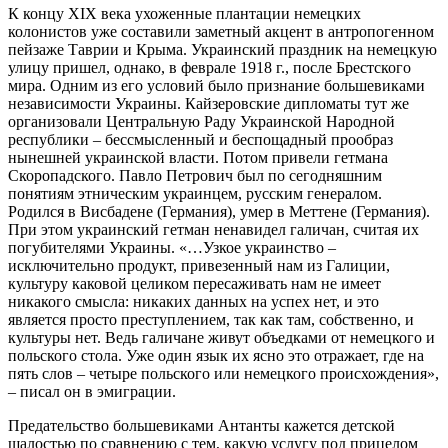
К концу XIX века ухоженные плантации немецких
колонистов уже составили заметный акцент в антропогенном
пейзаже Таврии и Крыма. Украинский праздник на немецкую
улицу пришел, однако, в феврале 1918 г., после Брестского
мира. Одним из его условий было признание большевиками
независимости Украины. Кайзеровские дипломаты тут же
организовали Центральную Раду Украинской Народной
республики – бессмысленный и беспощадный прообраз
нынешней украинской власти. Потом привели гетмана
Скоропадского. Павло Петрович был по сегодняшним
понятиям этническим украинцем, русским генералом.
Родился в Висбадене (Германия), умер в Меттене (Германия).
При этом украинский гетман ненавидел галичан, считая их
погубителями Украины. «…Узкое украинство –
исключительно продукт, привезенный нам из Галиции,
культуру каковой целиком пересаживать нам не имеет
никакого смысла: никаких данных на успех нет, и это
является просто преступлением, так как там, собственно, и
культуры нет. Ведь галичане живут объедками от немецкого и
польского стола. Уже один язык их ясно это отражает, где на
пять слов – четыре польского или немецкого происхождения»,
– писал он в эмиграции.
Предательство большевиками Антанты кажется детской
шалостью по сравнению с тем, какую услугу под прицелом