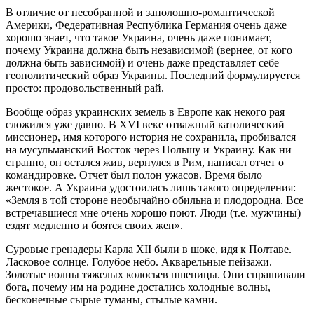
В отличие от несобранной и заполошно-романтической
Америки, Федеративная Республика Германия очень даже
хорошо знает, что такое Украина, очень даже понимает,
почему Украина должна быть независимой (вернее, от кого
должна быть зависимой) и очень даже представляет себе
геополитический образ Украины. Последний формулируется
просто: продовольственный рай.
Вообще образ украинских земель в Европе как некого рая
сложился уже давно. В XVI веке отважный католический
миссионер, имя которого история не сохранила, пробивался
на мусульманский Восток через Польшу и Украину. Как ни
странно, он остался жив, вернулся в Рим, написал отчет о
командировке. Отчет был полон ужасов. Время было
жестокое. А Украина удостоилась лишь такого определения:
«Земля в той стороне необычайно обильна и плодородна. Все
встречавшиеся мне очень хорошо поют. Люди (т.е. мужчины)
ездят медленно и боятся своих жен».
Суровые гренадеры Карла XII были в шоке, идя к Полтаве.
Ласковое солнце. Голубое небо. Акварельные пейзажи.
Золотые волны тяжелых колосьев пшеницы. Они спрашивали
бога, почему им на родине достались холодные волны,
бесконечные сырые туманы, стылые камни.