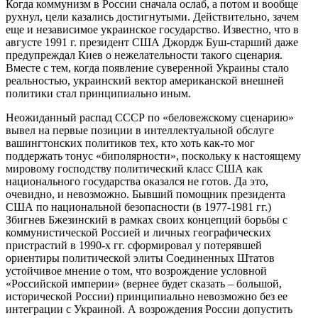
Когда коммунизм в России сначала ослаб, а потом и вообще
рухнул, цели казались достигнутыми. Действительно, зачем
еще и независимое украинское государство. Известно, что в
августе 1991 г. президент США Джордж Буш-старший даже
предупреждал Киев о нежелательности такого сценария.
Вместе с тем, когда появление суверенной Украины стало
реальностью, украинский вектор американской внешней
политики стал принципиально иным.
Неожиданный распад СССР по «беловежскому сценарию»
вывел на первые позиции в интеллектуальной обслуге
вашингтонских политиков тех, кто хоть как-то мог
поддержать тонус «биполярности», поскольку к настоящему
мировому господству политический класс США как
национального государства оказался не готов. Да это,
очевидно, и невозможно. Бывший помощник президента
США по национальной безопасности (в 1977-1981 гг.)
Збигнев Бжезинский в рамках своих концепций борьбы с
коммунистической Россией и личных географических
пристрастий в 1990-х гг. сформировал у потерявшей
ориентиры политической элиты Соединенных Штатов
устойчивое мнение о том, что возрождение условной
«Российской империи» (вернее будет сказать – большой,
исторической России) принципиально невозможно без ее
интеграции с Украиной. А возрождения России допустить