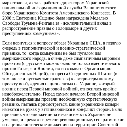
маркетологи, а стала работать директором Украинской
национальной информационной службы Вашингтонского
бюро Украинского Комитета Американского Конгресса. В
2008 г. Екатерина Ющенко была награждена Медалью
Свободы Трумэна-Рейгана за «исключительный вклад в
распространение правды о Голодоморе и других
преступлениях коммунизма».
Если вернуться к вопросу образа Украины в США, в первую
очередь в геополитической и военно-стратегической
привязке, то, когда коммунизм не был пугалом для
американского народа, а очень даже симпатичным мировым
проектом (с русскими можно было не только вместе воевать
против Гитлера и Японии, но и создавать Организацию
Объединенных Наций), то пресса Соединенных Штатов (в
том числе и русская эмигрантская) к австро-германскому
проекту возбуждения национализма на Украине, который
возник перед Первой мировой войной, относилась крайне
недоброжелательно. Перед самым началом Второй мировой
войны американцы провели необходимую стратегическую
ревизию, пытаясь присмотреться, какие украинские козыри
имеются на руках у втягивающихся в конфликт сторон. Было
признано, что «движение за независимость Украины не
умерло», и время от времени революционные, сепаратистские
и националистические движения на территории Советской