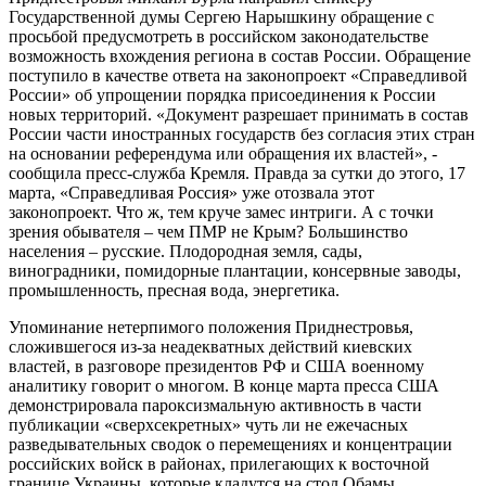
Государственной думы Сергею Нарышкину обращение с
просьбой предусмотреть в российском законодательстве
возможность вхождения региона в состав России. Обращение
поступило в качестве ответа на законопроект «Справедливой
России» об упрощении порядка присоединения к России
новых территорий. «Документ разрешает принимать в состав
России части иностранных государств без согласия этих стран
на основании референдума или обращения их властей», -
сообщила пресс-служба Кремля. Правда за сутки до этого, 17
марта, «Справедливая Россия» уже отозвала этот
законопроект. Что ж, тем круче замес интриги. А с точки
зрения обывателя – чем ПМР не Крым? Большинство
населения – русские. Плодородная земля, сады,
виноградники, помидорные плантации, консервные заводы,
промышленность, пресная вода, энергетика.
Упоминание нетерпимого положения Приднестровья,
сложившегося из-за неадекватных действий киевских
властей, в разговоре президентов РФ и США военному
аналитику говорит о многом. В конце марта пресса США
демонстрировала пароксизмальную активность в части
публикации «сверхсекретных» чуть ли не ежечасных
разведывательных сводок о перемещениях и концентрации
российских войск в районах, прилегающих к восточной
границе Украины, которые кладутся на стол Обамы.