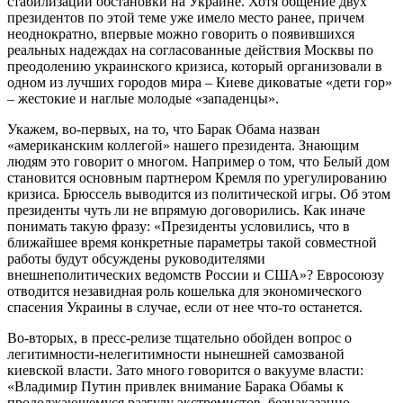
стабилизации обстановки на Украине. Хотя общение двух
президентов по этой теме уже имело место ранее, причем
неоднократно, впервые можно говорить о появившихся
реальных надеждах на согласованные действия Москвы по
преодолению украинского кризиса, который организовали в
одном из лучших городов мира – Киеве диковатые «дети гор»
– жестокие и наглые молодые «западенцы».
Укажем, во-первых, на то, что Барак Обама назван
«американским коллегой» нашего президента. Знающим
людям это говорит о многом. Например о том, что Белый дом
становится основным партнером Кремля по урегулированию
кризиса. Брюссель выводится из политической игры. Об этом
президенты чуть ли не впрямую договорились. Как иначе
понимать такую фразу: «Президенты условились, что в
ближайшее время конкретные параметры такой совместной
работы будут обсуждены руководителями
внешнеполитических ведомств России и США»? Евросоюзу
отводится незавидная роль кошелька для экономического
спасения Украины в случае, если от нее что-то останется.
Во-вторых, в пресс-релизе тщательно обойден вопрос о
легитимности-нелегитимности нынешней самозваной
киевской власти. Зато много говорится о вакууме власти:
«Владимир Путин привлек внимание Барака Обамы к
продолжающемуся разгулу экстремистов, безнаказанно