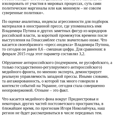
изолировать от участия в мировых процессах, суть сами
политические маргиналы или как минимум – не совсем
суверенные политики».
По оценке аналитика, индексы агрессивности для подборок
материалов в иностранной прессе, где упоминалось имя
Владимира Путина и других заметных фигур из коридоров
российской власти, за короткий промежуток времени после
выступления на Генассамблее стали значительно ниже. Что
касается своеобразного «пресс-индекса» Владимира Путина,
то сегодня он равен 0,6 - смешная цифра. Для сравнения: в
феврале 2015 года этот параметр составлял 3,2.
Обрушение антироссийского (подчеркнем, не русофобского, а
только государственно-регулируемого антироссийского)
медийного фронта, по мнению эксперта, демонстрирует
реальную управляемость западной прессы. Иными словами,
та ангажированность, о которой так много говорили в
контексте событий на Украине, сегодня стала совершенно
неопровержимой. Отныне – это факт.
Что касается медийного фона вокруг Приднестровья и
некоторых других частей постсоветского пространства, в
ближайшее время, по прогнозам Игоря Николайчука, наш
регион не будет рассматриваться в числе передовых тем.