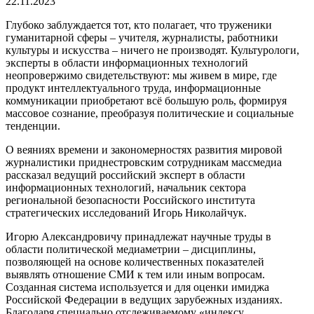
22.11.2023
Глубоко заблуждается тот, кто полагает, что труженики
гуманитарной сферы – учителя, журналисты, работники
культуры и искусства – ничего не производят. Культурологи,
эксперты в области информационных технологий
неопровержимо свидетельствуют: мы живем в мире, где
продукт интеллектуального труда, информационные
коммуникации приобретают всё большую роль, формируя
массовое сознание, преобразуя политические и социальные
тенденции.
О веяниях времени и закономерностях развития мировой
журналистики приднестровским сотрудникам массмедиа
рассказал ведущий российский эксперт в области
информационных технологий, начальник сектора
региональной безопасности Российского института
стратегических исследований Игорь Николайчук.
Игорю Александровичу принадлежат научные труды в
области политической медиаметрии – дисциплины,
позволяющей на основе количественных показателей
выявлять отношение СМИ к тем или иным вопросам.
Созданная система используется и для оценки имиджа
Российской Федерации в ведущих зарубежных изданиях.
Благодаря специально отслеживаемому «индексу