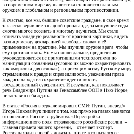
в современном мире журналистика становится главным
оружием в глобальном и региональном противостоянии.
К счастью, все мы, бывшие советские граждане, в свое время
так легко верившие западной пропаганде, за минувшие годы
смогли многое осознать и многому научиться. Мы стали
отличать западную реальность от красивой картинки, видеть
разницу между декларацией «свободы слова» и её
применением на практике. Мы изучили оружие врага, чтобы
ему противостоять. Но мы пошли дальше, предпочитая
руководствоваться не примитивными технологиями по
манипуляции сознанием (условно их можно охарактеризовать
как «морковка для ослика»), а присущим всему Русскому миру
стремлением к правде и справедливости, уважением права
каждого народа на сохранение идентичности,
государственный суверенитет. И результат, как показывает
речь Владимира Путина на Генассамблее ООН в Нью-Йорке,
не заставил себя ждать.
В статье «Россия в зеркале мировых СМИ: Путин, вперед!»
Игорь Николайчук пишет о том, как прямо на глазах меняется
отношение к России за рубежом. «Перестройка
информационного поля, отражающего российские реалии, –
главная примета нашего времени, – отмечает эксперт. –
Россия находит способы доказать, что те, кто пытался ее