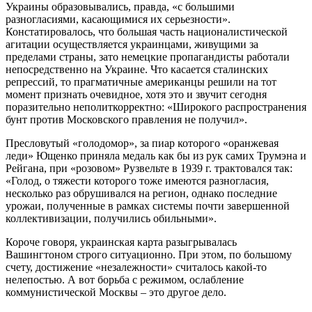
Украины образовывались, правда, «с большими
разногласиями, касающимися их серьезности».
Констатировалось, что большая часть националистической
агитации осуществляется украинцами, живущими за
пределами страны, зато немецкие пропагандисты работали
непосредственно на Украине. Что касается сталинских
репрессий, то прагматичные американцы решили на тот
момент признать очевидное, хотя это и звучит сегодня
поразительно неполиткорректно: «Широкого распространения
бунт против Московского правления не получил».
Пресловутый «голодомор», за пиар которого «оранжевая
леди» Ющенко приняла медаль как бы из рук самих Трумэна и
Рейгана, при «розовом» Рузвельте в 1939 г. трактовался так:
«Голод, о тяжести которого тоже имеются разногласия,
несколько раз обрушивался на регион, однако последние
урожаи, полученные в рамках системы почти завершенной
коллективизации, получились обильными».
Короче говоря, украинская карта разыгрывалась
Вашингтоном строго ситуационно. При этом, по большому
счету, достижение «незалежности» считалось какой-то
нелепостью. А вот борьба с режимом, ослабление
коммунистической Москвы – это другое дело.