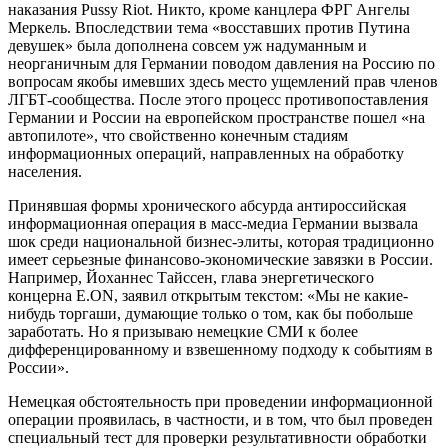
наказания Pussy Riot. Никто, кроме канцлера ФРГ Ангелы
Меркель. Впоследствии тема «восставших против Путина
девушек» была дополнена совсем уж надуманным и
неорганичным для Германии поводом давления на Россию по
вопросам якобы имевших здесь место ущемлений прав членов
ЛГБТ-сообщества. После этого процесс противопоставления
Германии и России на европейском пространстве пошел «на
автопилоте», что свойственно конечным стадиям
информационных операций, направленных на обработку
населения.
Принявшая формы хронического абсурда антироссийская
информационная операция в масс-медиа Германии вызвала
шок среди национальной бизнес-элиты, которая традиционно
имеет серьезные финансово-экономические завязки в России.
Например, Йоханнес Тайссен, глава энергетического
концерна E.ON, заявил открытым текстом: «Мы не какие-
нибудь торгаши, думающие только о том, как бы побольше
заработать. Но я призываю немецкие СМИ к более
дифференцированному и взвешенному подходу к событиям в
России».
Немецкая обстоятельность при проведении информационной
операции проявилась, в частности, и в том, что был проведен
специальный тест для проверки результативности обработки