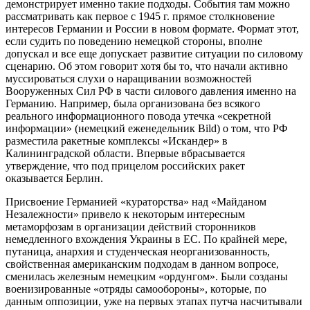
демонстрирует именно такие подходы. События там можно
рассматривать как первое с 1945 г. прямое столкновение
интересов Германии и России в новом формате. Формат этот,
если судить по поведению немецкой стороны, вполне
допускал и все еще допускает развитие ситуации по силовому
сценарию. Об этом говорит хотя бы то, что начали активно
муссироваться слухи о наращивании возможностей
Вооруженных Сил РФ в части силового давления именно на
Германию. Например, была организована без всякого
реального информационного повода утечка «секретной
информации» (немецкий еженедельник Bild) о том, что РФ
разместила ракетные комплексы «Искандер» в
Калининградской области. Впервые вбрасывается
утверждение, что под прицелом российских ракет
оказывается Берлин.
Присвоение Германией «кураторства» над «Майданом
Незалежности» привело к некоторым интересным
метаморфозам в организации действий сторонников
немедленного вхождения Украины в ЕС. По крайней мере,
путаница, анархия и студенческая неорганизованность,
свойственная американским подходам в данном вопросе,
сменилась железным немецким «ордунгом». Были созданы
военизированные «отряды самообороны», которые, по
данным оппозиции, уже на первых этапах путча насчитывали