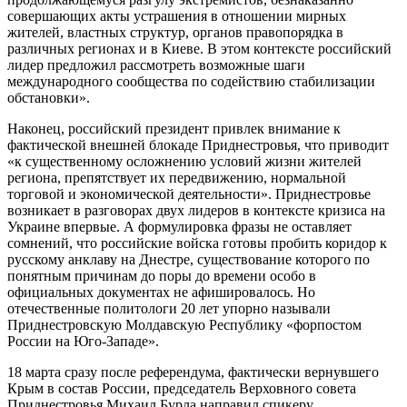
совершающих акты устрашения в отношении мирных
жителей, властных структур, органов правопорядка в
различных регионах и в Киеве. В этом контексте российский
лидер предложил рассмотреть возможные шаги
международного сообщества по содействию стабилизации
обстановки».
Наконец, российский президент привлек внимание к
фактической внешней блокаде Приднестровья, что приводит
«к существенному осложнению условий жизни жителей
региона, препятствует их передвижению, нормальной
торговой и экономической деятельности». Приднестровье
возникает в разговорах двух лидеров в контексте кризиса на
Украине впервые. А формулировка фразы не оставляет
сомнений, что российские войска готовы пробить коридор к
русскому анклаву на Днестре, существование которого по
понятным причинам до поры до времени особо в
официальных документах не афишировалось. Но
отечественные политологи 20 лет упорно называли
Приднестровскую Молдавскую Республику «форпостом
России на Юго-Западе».
18 марта сразу после референдума, фактически вернувшего
Крым в состав России, председатель Верховного совета
Приднестровья Михаил Бурла направил спикеру