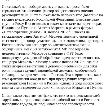
Со ссылкой на необходимость учитывать в российско-
германских отношениях фактор общественного мнения,
руководители ФРГ стали оказывать неприкрытое давление на
высшее руководство Российской Федерации. Впервые дело
группы Pussy Riot всплыло в таком контексте на переговорах
Владимира Путина и Ангелы Меркель в рамках форума
«Петербургский диалог» 16 ноября 2012 г. Отвечая на
высказанное ранее Ангелой Меркель мнение о чрезмерной
жесткости приговора участницам панк-коллектива, президент
России напомнил канцлеру об «антисемитской акции»
осужденных. Реакция зарубежных СМИ последовала
незамедлительно. Массовое сознание в ФРГ было
подвергнуто ускоренной обработке перед нелегким визитом
канцлера Меркель в Москву в конце ноября 2012 г., где она
также впервые выступила в довольно необычной для себя
роли лидера ведущей европейской державы, озабоченной
соблюдением прав человека в России. Эта «евросоюзовская»
тема фактически обходилась при предыдущих встречах
руководителей Германии и России, однако в ходе московского
визита стала предметом резких пикировок Меркель и Путина.
Специально отметим тот факт, что никто из представителей
зарубежных стран, совершавших рабочий визит в Россию за
последние год-два, не поднимал вопрос справедливости