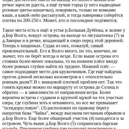
речки заросли рдеста, а ещё лучше горца (у него надводные
розовые цветы-шишечки), покормить, только не комками
каши, а какой-либо рассыпухой, и тогда наверняка соберётся
плотва по 200-250 г. Может, кто и посолиднее подтянется.
Такие места есть и ещё: в устье р.Большая Дубёнка, в заливе у
д.Бор Волго, вокруг острова, на выходе из лягушатника (7) за
д.Завирье и в речке, впадающей в озеро перед этой деревней.
Теперь о хищниках. Судак из них, пожалуй, самый
привлекательный. Его в Волго много, но это, конечно, не
значит, что он берёт всегда и везде. Если выше острова его
стоянки более-менее локальны, то на нижнем плёсе ввиду
более ровных глубин найти их труднее. Нижний плёс —
самое подходящее место для кружочников. Где ещё найдешь
прогон длиной несколько километров и с относительно
ровным дном?! И с живцовой плотвой проблем нет. Так что
гонять кружки можно по маршруту от острова до Селищ и
обратно — в зависимости от направления ветра. Более
вероятна встреча с судаком и крупной щукой на тех участках
озера, где глубина хоть и ненамного, но все же превышает
"псевдорусловую". (3) расположен по правому берегу
напротив базы "Чайка", между высоким песчаным обрывом и
д.Бор Волго. Еще более обширный участок (4) находится и за
островом. Чуть выше д.Бор Волго (5) сохранилась барская
усадьба. Приличная глубина там подходит практически к