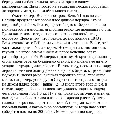
берегу или на базе отдыха, вся акватория в вашем
распоряжении. Даже просто на вёслах вы сможете добраться
до хороших мест, но придётся много грести.
Участок озера Волго от острова Белый Плав до села
Селище представляет собой плёс длиной порядка 7 км и
шириной до 2,5 км. Рельеф простой: дно от берегов плавно
понижается и наибольшая глубина редко где превышает 6,5 м.
Русла как такового здесь нет - оно "закончилось" перед
островом. Дело в том, что прежде, до постройки в 1843 г.
Верхневолжского Бейшлота - первой плотины на Волге, эта
часть акватории и была озером. Несмотря на монотонность
глубин, на этом, самом нижнем, плёсе успешно ловят
разнообразную рыбу. Во-первых, плотву. Некрупная, с ладонь,
стоит вдоль берегов буквально стеной, и наловить её на что
угодно нетрудно даже с берега. В этом году, несмотря на жару,
держат очень высокий уровень воды, и в берега, к траве, стала
подходить любая рыба, включая хорошего леща. Уловистое
место, например, устье ручья Студенец, что справа от пирса
на диком пляже базы "Чайка" (2). В июле этого года днём, в
самую жару, на боковой кивок там удалось поднять подряд
четырёх лещей под 1,5 кг. Ну, а на лодке достаточно найти на
выходе из любого залива или речки заросли рдеста (у него
надводные розовые цветы-шишечки), покормить, только не
комками каши, а какой-либо рассыпухой, и тогда наверняка
соберётся плотва по 200-250 г. Может, кто и посолиднее