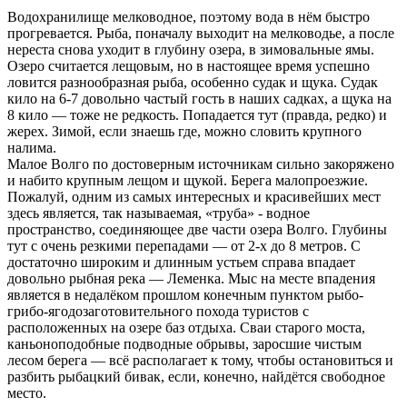
Водохранилище мелководное, поэтому вода в нём быстро
прогревается. Рыба, поначалу выходит на мелководье, а после
нереста снова уходит в глубину озера, в зимовальные ямы.
Озеро считается лещовым, но в настоящее время успешно
ловится разнообразная рыба, особенно судак и щука. Судак
кило на 6-7 довольно частый гость в наших садках, а щука на
8 кило — тоже не редкость. Попадается тут (правда, редко) и
жерех. Зимой, если знаешь где, можно словить крупного
налима.
Малое Волго по достоверным источникам сильно закоряжено
и набито крупным лещом и щукой. Берега малопроезжие.
Пожалуй, одним из самых интересных и красивейших мест
здесь является, так называемая, «труба» - водное
пространство, соединяющее две части озера Волго. Глубины
тут с очень резкими перепадами — от 2-х до 8 метров. С
достаточно широким и длинным устьем справа впадает
довольно рыбная река — Леменка. Мыс на месте впадения
является в недалёком прошлом конечным пунктом рыбо-
грибо-ягодозаготовительного похода туристов с
расположенных на озере баз отдыха. Сваи старого моста,
каньоноподобные подводные обрывы, заросшие чистым
лесом берега — всё располагает к тому, чтобы остановиться и
разбить рыбацкий бивак, если, конечно, найдётся свободное
место.