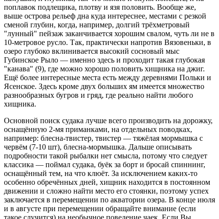
поплавок подлещика, плотву и язя половить. Вообще же,
выше острова рельеф дна куда интереснее, местами с резкой
сменой глубин, когда, например, долгий трёхметровый
"лунный" пейзаж заканчивается хорошим свалом, чуть ли не в
10-метровое русло. Так, практически напротив Вязовеньки, в
озеро глубоко вклинивается высокий сосновый мыс
Губинское Рыло — именно здесь и проходит такая глубокая
"канава" (9), где можно хорошо половить хищника на джиг.
Ещё более интересные места есть между деревнями Польки и
Ясенское. Здесь кроме двух больших ям имеется множество
разнообразных бугров и гряд, где реально найти любого
хищника.
Основной поиск судака лучше всего производить на дорожку,
оснащённую 2-мя приманками, на отдельных поводках,
например: блесна-твистер, твистер — тяжёлая мормышка с
червём (7-10 шт), блесна-мормышка. Дальше описывать
подробности такой рыбалки нет смысла, потому что следует
классика — поймал судака, буёк за борт и бросай спиннинг,
оснащённый тем, на что клюёт. За исключением каких-то
особенно обречённых дней, хищник находится в постоянном
движении и сложно найти место его стоянки, поэтому успех
заключается в перемещении по акватории озера. В конце июля
и в августе при перемещении обращайте внимание (если
такое случится) на необычное поведение чаек. Если Вы