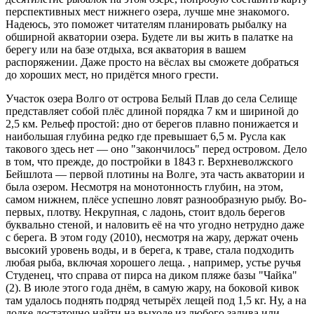
перспективных мест нижнего озера, лучше мне знакомого.
Надеюсь, это поможет читателям планировать рыбалку на
обширной акватории озера. Будете ли вы жить в палатке на
берегу или на базе отдыха, вся акватория в вашем
распоряжении. Даже просто на вёслах вы сможете добраться
до хороших мест, но придётся много грести.
Участок озера Волго от острова Белый Плав до села Селище
представляет собой плёс длиной порядка 7 км и шириной до
2,5 км. Рельеф простой: дно от берегов плавно понижается и
наибольшая глубина редко где превышает 6,5 м. Русла как
такового здесь нет — оно "закончилось" перед островом. Дело
в том, что прежде, до постройки в 1843 г. Верхневолжского
Бейшлота — первой плотины на Волге, эта часть акватории и
была озером. Несмотря на монотонность глубин, на этом,
самом нижнем, плёсе успешно ловят разнообразную рыбу. Во-
первых, плотву. Некрупная, с ладонь, стоит вдоль берегов
буквально стеной, и наловить её на что угодно нетрудно даже
с берега. В этом году (2010), несмотря на жару, держат очень
высокий уровень воды, и в берега, к траве, стала подходить
любая рыба, включая хорошего леща. , например, устье ручья
Студенец, что справа от пирса на диком пляже базы "Чайка"
(2). В июле этого года днём, в самую жару, на боковой кивок
там удалось поднять подряд четырёх лещей под 1,5 кг. Ну, а на
лодке достаточно найти на выходе из любого залива или