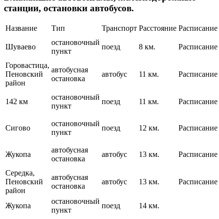
станции, остановки автобусов.
Название
Тип
Транспорт
Расстояние
Расписание
остановочный
Шуваево
поезд
8 км.
Расписание
пункт
Горовастица,
автобусная
Пеновский
автобус
11 км.
Расписание
остановка
район
остановочный
142 км
поезд
11 км.
Расписание
пункт
остановочный
Сигово
поезд
12 км.
Расписание
пункт
автобусная
Жукопа
автобус
13 км.
Расписание
остановка
Середка,
автобусная
Пеновский
автобус
13 км.
Расписание
остановка
район
остановочный
Жукопа
поезд
14 км.
пункт