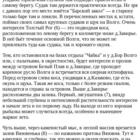
самому берегу. Судак там держится практически всегда. Не зря
с давних пор это место зовётся "Барский закол" — в старину
только баре там и ловили. В перечисленных местах я, кстати,
поймал своих самых крупных судаков и щук на Волго. Очень
интересен Толстый Рог (6) — это подводная коса,
расположенная по левому берегу в километре ниже д.Завирье.
В неё бьёт течение основной Волги, что не может не
привлекать туда как судака, так и хорошего окуня.
Тем, кто остановился на базах отдыха "Чайка" и у д.Бор Волго
или, с палатками, в окрестностях, будет интересен и пролив
между островом Белый Плав и д.Завирье, где проходит
коренное русло Волги и встречается вся озерная ихтиофауна.
Перед островом слева коса, уходящая к д.Казаково, где есть
окунь и щука. Такая же коса, только с более резким свалом,
находится и справа за островом. Выше д.Завирье
расположены два залива. Первый, лягушатник (7), ввиду
небольшой глубины и интенсивной растительности интересен
в начале лета и по первому льду. На выходе из него хорошая
рыбалка может случиться всегда, особенно в нынешнее
жаркое лето.
Чуть выше, через каменистый мыс, в лесной массив врезается
залив Вязовенька (8) — по названию притока Вязовня. Тут и
камушки, и глубины, так что можно и окуня поискать, и на