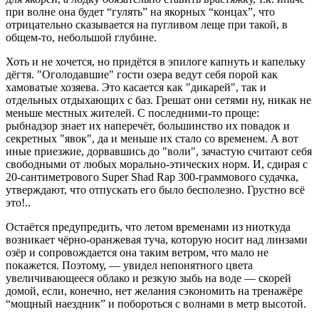
при волне она будет “гулять” на якорных “концах”, что
отрицательно сказывается на пугливом леще при такой, в
общем-то, небольшой глубине.
Хоть и не хочется, но придётся в эпилоге капнуть и капельку
дёгтя. "Оголодавшие" гости озера ведут себя порой как
хамоватые хозяева. Это касается как "дикарей", так и
отдельных отдыхающих с баз. Грешат они сетями ну, никак не
меньше местных жителей. С последними-то проще:
рыбнадзор знает их наперечёт, большинство их повадок и
секретных "явок", да и меньше их стало со временем. А вот
иные приезжие, дорвавшись до "воли", зачастую считают себя
свободными от любых морально-этических норм. И, сдирая с
20-сантиметрового Super Shad Rap 300-граммового судачка,
утверждают, что отпускать его было бесполезно. Грустно всё
это!..
Остаётся предупредить, что летом временами из ниоткуда
возникает чёрно-оранжевая туча, которую носит над линзами
озёр и сопровождается она таким ветром, что мало не
покажется. Поэтому, — увидел непонятного цвета
увеличивающееся облако и резкую зыбь на воде — скорей
домой, если, конечно, нет желания сэкономить на тренажёре
“мощный наездник” и побороться с волнами в метр высотой.