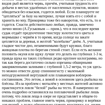
видов рыб является червь, причём, учитывая трудность его
добычи в местах удалённых от населенных пунктов, можно
обходиться без изысков, годится любой. Если планируете не
“цепляться” за базу на материке, лучше взять его с собой и
хранить во мху. Прикормка тоже без наворотов, что есть, то и
годится. Снасти действительно любые, правда, замечено
лично мною (А.Гуськовым — прим.), что в последнее время
судак отдаёт предпочтение твистеру золотистого цвета и
мормышке с червём в то время, когда солнце на закате
цепляется за деревья, и желтой “колебалке” днём. А, учитывая
гладкое чистое дно, незаменимыми будут кружки, благо
живцовая плотва по берегам стеной стоит. Если есть желание
половить окуня или щуку лучше это делать на глубинах 1-3 м,
правда щука на таких глубинах редко крупнее килограмма, но
так как берега достаточно сильно изрезаны обширными
закоряженными заливами с глубиной 1,5-2 метра, то уж здесь-
то можно отвести душу спиннингисту с маленькой
неподгруженной вертушкой или плавающим воблером-
составником. Это летом, а зимой в основном здесь рыбалка на
блёсны. Из-за проблем с мотылём у местных жителей активно
практикуется ловля “белой” рыбы на тесто. Я намеренно не
очень подробно остановился на поплавочной рыбалке лишь
потому, что ловля леща в озере не представляет в общем-то
никаких проблем, главное иметь червя, прикормку и верёвки
для якорей, а лодку обязательно ставить врастяжку, т.к. иначе