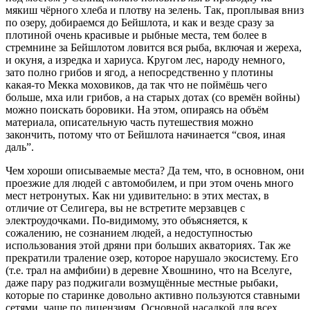
мякиш чёрного хлеба и плотву на зелень. Так, проплывая вниз
по озеру, добираемся до Бейшлота, и как и везде сразу за
плотиной очень красивые и рыбные места, тем более в
стремнине за Бейшлотом ловится вся рыба, включая и жереха,
и окуня, а изредка и хариуса. Кругом лес, народу немного,
зато полно грибов и ягод, а непосредственно у плотины
какая-то Мекка моховиков, да так что не поймёшь чего
больше, мха или грибов, а на старых дотах (со времён войны)
можно поискать боровики. На этом, опираясь на объём
материала, описательную часть путешествия можно
закончить, потому что от Бейшлота начинается “своя, иная
даль”.
Чем хороши описываемые места? Да тем, что, в основном, они
проезжие для людей с автомобилем, и при этом очень много
мест нетронутых. Как ни удивительно: в этих местах, в
отличие от Селигера, вы не встретите мерзавцев с
электроудочками. По-видимому, это объясняется, к
сожалению, не сознанием людей, а недоступностью
использования этой дряни при больших акваториях. Так же
прекратили траление озер, которое нарушало экосистему. Его
(т.е. трал на амфибии) в деревне Хвошнино, что на Вселуге,
даже пару раз поджигали возмущённые местные рыбаки,
которые по старинке довольно активно пользуются ставными
сетями, чаще по лицензиям. Основной насадкой для всех