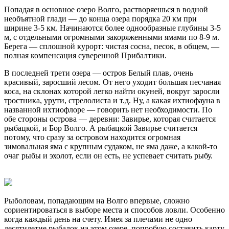
Попадая в основное озеро Волго, растворяешься в водной
необъятной глади — до конца озера порядка 20 км при
ширине 3-5 км. Начинаются более однообразные глубины 3-5
м, с отдельными огромными закоряженными ямами по 8-9 м.
Берега — сплошной курорт: чистая сосна, песок, в общем, —
полная компенсация суверенной Прибалтики.
В последней трети озера — остров Белый плав, очень
красивый, заросший лесом. От него уходит большая песчаная
коса, на склонах которой легко найти окуней, вокруг заросли
тростника, урути, стрелолиста и т.д. Ну, а какая ихтиофауна в
названной ихтиофлоре — говорить нет необходимости. По
обе стороны острова — деревни: Завирье, которая считается
рыбацкой, и Бор Волго. А рыбацкой Завирье считается
потому, что сразу за островом находится огромная
зимовальная яма с крупным судаком, не яма даже, а какой-то
очаг рыбы и эхолот, если он есть, не успевает считать рыбу.
Рыболовам, попадающим на Волго впервые, сложно
сориентироваться в выборе места и способов ловли. Особенно
когда каждый день на счету. Имея за плечами не одно
десятилетие рыбалок на этом озере, попробую составить карту