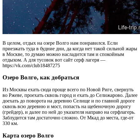
В целом, отдых на озере Волго нам понравился. Если
приезжать туда в будние дни, да когда нет такой сильной жары
в Москве, то думаю можно насладится там и спокойным
отдыхом. А для тусовок вот сайт серф лагеря —
https://vk.com/club18487275
Озеро Волго, как добраться
Из Москвы ехать сюда проще всего по Новой Риге, свернуть
во Ржеве, проехать сквозь город и ехать до Селижарово. Далее
доехать до поворота на деревню Селище и по главной дороге
сквозь всю деревню и мост, попасть на щебеночную дорогу
(грейдер), и далее по ней до указателя направо на серфлагерь.
Заблудится там достаточно сложно. От Мкад до места, где-от
330 км.
Карта озеро Волго