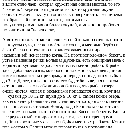
видите стаю чаек, которая кружит над одним местом, то это —
"чаечник", вернейшая примета того, что крупный окунь
сбивает мелочь в кучу и гонит её к поверхности. Тут не зевай
и забрасывай спининг на этих, понимаешь,
полукилограммовых (и более) окуней, а можно попробовать
половить и на "вертикалку".
А вот место для стоянки человека найти как раз очень просто
— кругом сухо, песок и всё та же сосна, а местами берёза и
ёлка. Слева по течению находится каменный пирс,
насыпанный неизвестно когда. На противоположном берегу, в
устье впадения речки Большая Дубёнка, есть обширная мель с
корягами, кустами, зарослями и естественно рыбой. К рыбе
здесь добавляется язь, которого не так много, как леща, но он
тоже отзывается на прикормку и нередко попадаются рыбки
до 3 кг. Далее, ниже по озеру, его будет больше, и я на этом
остановлюсь, а от себя лично добавляю, что рыба в озере
очень чистая, живая и временами попадается очень крупная
— судаки до 10-12 кг, щуки до 9-10 кг. В самом конце озера,
как его венец, большое село Селище, от которого собственно
и начинается настоящая Волга, но до Бейшлота она хоть и с
течением, но какого-то озёрного типа. Здесь по берегам Волги
лес редковатый, с широкими лугами, река с перепадами
глубин на которые указывают буйки местных рыбаков. Кстати
под мостом у Селищ можно половить язя в проводку на