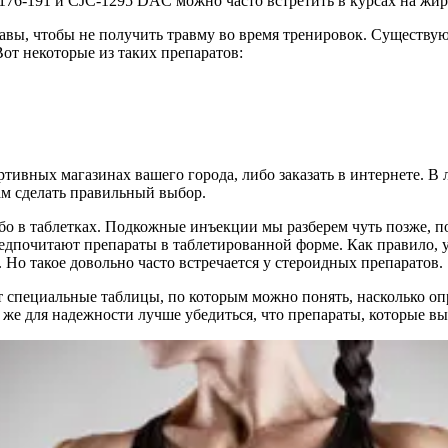
76-191 и CJC-1295 DAC можно часто встретить в курсах на жи
авы, чтобы не получить травму во время тренировок. Существую
от некоторые из таких препаратов:
ртивных магазинах вашего города, либо заказать в интернете. 
ам сделать правильный выбор.
 в таблетках. Подкожные инъекции мы разберем чуть позже, по
едпочитают препараты в таблетированной форме. Как правило, у
. Но такое довольно часто встречается у стероидных препаратов.
 специальные таблицы, по которым можно понять, насколько оп
е же для надежности лучше убедиться, что препараты, которые вы