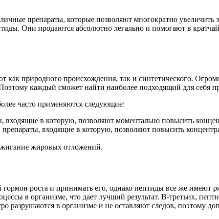
зличные препараты, которые позволяют многократно увеличить 
ептиды. Они продаются абсолютно легально и помогают в кратчай
т как природного происхождения, так и синтетического. Огромн
оэтому каждый сможет найти наиболее подходящий для себя пре
более часто применяются следующие:
ы, входящие в которую, позволяют моментально повысить концен
 препараты, входящие в которую, позволяют повысить концентр
 сжигание жировых отложений.
 гормон роста и принимать его, однако пептиды все же имеют р
цессы в организме, что дает лучший результат. В-третьих, пепт
тро разрушаются в организме и не оставляют следов, поэтому до