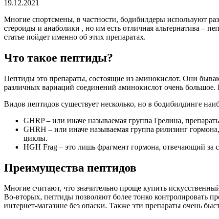
19.12.2021
Многие спортсмены, в частности, бодибилдеры используют ра
стероиды и анаболики , но им есть отличная альтернатива – п
статье пойдет именно об этих препаратах.
Что такое пептиды?
Пептиды это препараты, состоящие из аминокислот. Они бываю
различных вариаций соединений аминокислот очень большое. П
Видов пептидов существует несколько, но в бодибилдинге наи
GHRP – или иначе называемая группа Грелина, препарат
GHRH – или иначе называемая группа рилизинг гормона,
циклы.
HGH Frag – это лишь фрагмент гормона, отвечающий за
Преимущества пептидов
Многие считают, что значительно проще купить искусственный
Во-вторых, пептиды позволяют более тонко контролировать про
интернет-магазине без опаски. Также эти препараты очень быс