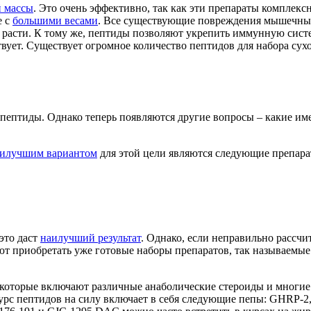
 массы
. Это очень эффективно, так как эти препараты комплекс
е с
большими весами
. Все существующие повреждения мышечных
 расти. К тому же, пептиды позволяют укрепить иммунную систе
вует. Существует огромное количество пептидов для набора сух
ь пептиды. Однако теперь появляются другие вопросы – какие и
илучшим вариантом
для этой цели являются следующие препара
 это даст
наилучший результат
. Однако, если неправильно рассчи
ают приобретать уже готовые наборы препаратов, так называемы
, в которые включают различные анаболические стероиды и мног
 курс пептидов на силу включает в себя следующие пепы: GHRP-