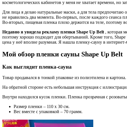
косметологических кабинетов у меня не хватает времени, но з
Для лица я делаю натуральные маски, а для тела предпочитаю 
не нравились два момента. Во-первых, после каждого сеанса п
Во-вторых, пищевая пленка плохо держится на теле, поэтому в
Недавно я увидела рекламу пленки Shape Up Belt
, которая 
поэтому хорошо подходит для обертываний. Кроме того, Shape U
цена у неё вполне разумная. Я нашла пленку-сауну в интернет-м
Мой обзор пленки сауны Shape Up Belt
Как выглядит пленка-сауна
Товар продавался в тонкой упаковке из полиэтилена и картона.
На обратной стороне есть небольшая инструкция с иллюстрациям
Внутри находился кусок пленки. Пленка прозрачная с розоваты
Размер пленки – 110 х 30 см.
Вес вместе с упаковкой – 70 грамм.