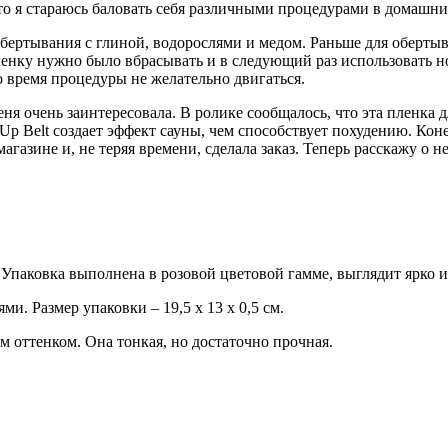
ато я стараюсь баловать себя различными процедурами в домашни
обертывания с глиной, водорослями и медом. Раньше для оберты
ленку нужно было вбрасывать и в следующий раз использовать н
о время процедуры не желательно двигаться.
меня очень заинтересовала. В ролике сообщалось, что эта пленка
p Belt создает эффект сауны, чем способствует похудению. Конеч
агазине и, не теряя времени, сделала заказ. Теперь расскажу о н
 Упаковка выполнена в розовой цветовой гамме, выглядит ярко и
и. Размер упаковки – 19,5 х 13 х 0,5 см.
м оттенком. Она тонкая, но достаточно прочная.