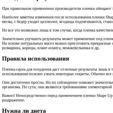
При правильном применении производители пленки обещают зам
Наиболее заметны изменения после использования пленки Shape
месяц, с бедер уходит целлюлит, ягодицы подтягиваются, стан
Но все это возможно лишь в том случае, когда пленка качестве
Значительно улучшить результаты может применение под пленк
На основе натуральных масел можно приготовить прекрасные ср
розмарина, корицы, иланг-иланга, можжевельника и др.
Правила использования
Пленка-сауна для похудения даст отличные результаты лишь в т
использования полезно узнать некоторые секреты. Обычно все
Они достаточно просты. Но их соблюдение поможет значитель
организма. По сути, они являются требованиями элементарной
Важно! Непосредственно перед применением пленки Shape Up н
раздражение.
Нужна ли диета