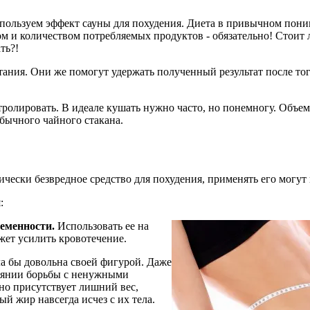
используем эффект сауны для похудения. Диета в привычном пони
твом и количеством потребляемых продуктов - обязательно! Стоит 
ть?!
ания. Они же помогут удержать полученный результат после тог
тролировать. В идеале кушать нужно часто, но понемногу. Объем
обычного чайного стакана.
ически безвредное средство для похудения, применять его могут 
:
ременности.
Использовать ее на
ожет усилить кровотечение.
ла бы довольна своей фигурой. Даже
тоянии борьбы с ненужными
но присутствует лишний вес,
й жир навсегда исчез с их тела.