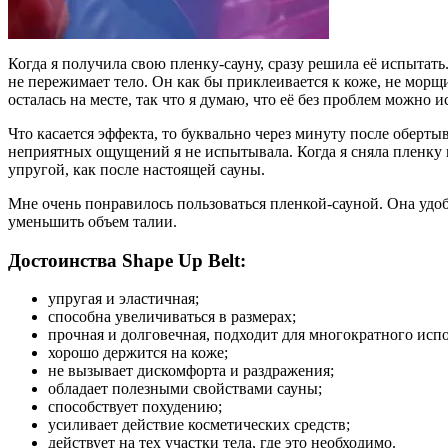
Когда я получила свою пленку-сауну, сразу решила её испытать
не пережимает тело. Он как бы приклеивается к коже, не морщи
осталась на месте, так что я думаю, что её без проблем можно и
Что касается эффекта, то буквально через минуту после оберты
неприятных ощущений я не испытывала. Когда я сняла пленку и
упругой, как после настоящей сауны.
Мне очень понравилось пользоваться пленкой-сауной. Она удоб
уменьшить объем талии.
Достоинства Shape Up Belt:
упругая и эластичная;
способна увеличиваться в размерах;
прочная и долговечная, подходит для многократного исп
хорошо держится на коже;
не вызывает дискомфорта и раздражения;
обладает полезными свойствами сауны;
способствует похудению;
усиливает действие косметических средств;
действует на тех участки тела, где это необходимо.