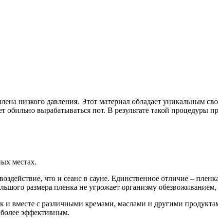
илена низкого давления. Этот материал обладает уникальным св
ет обильно вырабатываться пот. В результате такой процедуры п
ых местах.
 воздействие, что и сеанс в сауне. Единственное отличие – пленка
ебольшого размера пленка не угрожает организму обезвоживанием
ак и вместе с различными кремами, маслами и другими продуктам
е более эффективным.