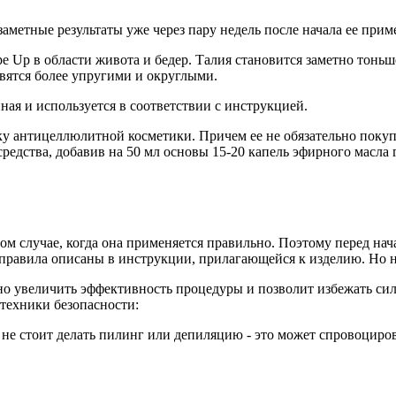
етные результаты уже через пару недель после начала ее прим
 Up в области живота и бедер. Талия становится заметно тоньш
овятся более упругими и округлыми.
нная и используется в соответствии с инструкцией.
у антицеллюлитной косметики. Причем ее не обязательно покупа
едства, добавив на 50 мл основы 15-20 капель эфирного масла 
ом случае, когда она применяется правильно. Поэтому перед нач
 правила описаны в инструкции, прилагающейся к изделию. Но н
но увеличить эффективность процедуры и позволит избежать си
 техники безопасности:
е стоит делать пилинг или депиляцию - это может спровоциров