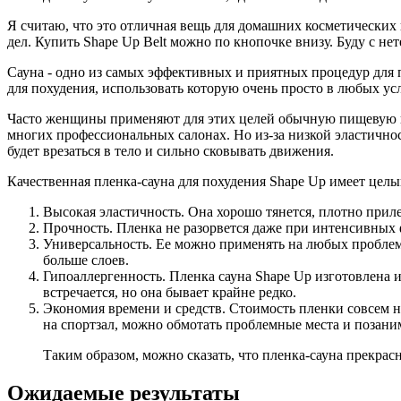
Я считаю, что это отличная вещь для домашних косметических 
дел. Купить Shape Up Belt можно по кнопочке внизу. Буду с н
Сауна - одно из самых эффективных и приятных процедур для по
для похудения, использовать которую очень просто в любых ус
Часто женщины применяют для этих целей обычную пищевую пл
многих профессиональных салонах. Но из-за низкой эластично
будет врезаться в тело и сильно сковывать движения.
Качественная пленка-сауна для похудения Shape Up имеет цел
Высокая эластичность. Она хорошо тянется, плотно прил
Прочность. Пленка не разорвется даже при интенсивных ф
Универсальность. Ее можно применять на любых проблемны
больше слоев.
Гипоаллергенность. Пленка сауна Shape Up изготовлена 
встречается, но она бывает крайне редко.
Экономия времени и средств. Стоимость пленки совсем н
на спортзал, можно обмотать проблемные места и позани
Таким образом, можно сказать, что пленка-сауна прекра
Ожидаемые результаты