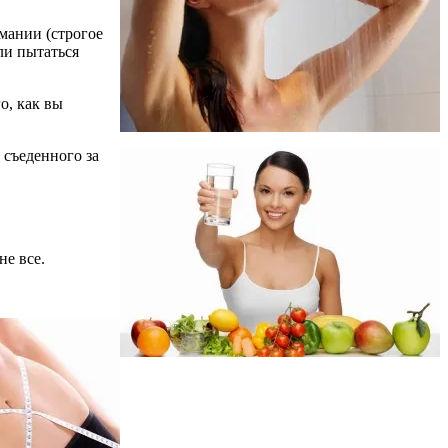
мании (строгое
ли пытаться
о, как вы
 съеденного за
не все.