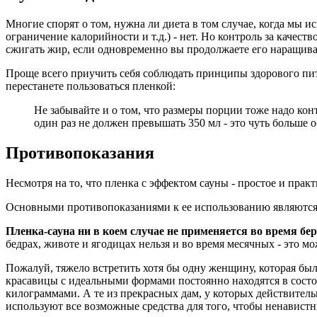
Многие спорят о том, нужна ли диета в том случае, когда мы 
ограничение калорийности и т.д.) - нет. Но контроль за качес
сжигать жир, если одновременно вы продолжаете его наращива
Проще всего приучить себя соблюдать принципы здорового пит
перестанете пользоваться пленкой:
Не забывайте и о том, что размеры порции тоже надо кон
один раз не должен превышать 350 мл - это чуть больше 
Противопоказания
Несмотря на то, что пленка с эффектом сауны - простое и практ
Основными противопоказаниями к ее использованию являются
Пленка-сауна ни в коем случае не применяется во время бе
бедрах, животе и ягодицах нельзя и во время месячных - это м
Пожалуй, тяжело встретить хотя бы одну женщину, которая бы
красавицы с идеальными формами постоянно находятся в сос
килограммами. А те из прекрасных дам, у которых действитель
используют все возможные средства для того, чтобы ненавистны