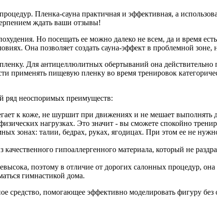
процедур. Пленка-сауна практичная и эффективная, а использова
етерпением ждать ваши отзывы!
худения. Но посещать ее можно далеко не всем, да и время есть
ловиях. Она позволяет создать сауна-эффект в проблемной зоне,
енку. Для антицеллюлитных обертываний она действительно пре
сти применять пищевую пленку во время тренировок категориче
ый ряд неоспоримых преимуществ:
егает к коже, не шуршит при движениях и не мешает выполнять
изических нагрузках. Это значит - вы сможете спокойно трениро
х зонах: талии, бедрах, руках, ягодицах. При этом ее не нужно 
из качественного гипоаллергенного материала, который не разд
евысока, поэтому в отличие от дорогих салонных процедур, она
маться гимнастикой дома.
сное средство, помогающее эффективно моделировать фигуру без