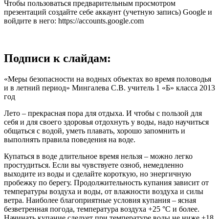
Чтобы пользоваться предварительным просмотром
презентаций создайте себе аккаунт (учетную запись) Google и
войдите в него: https://accounts.google.com
Подписи к слайдам:
«Меры безопасности на водных объектах во время половодья
и в летний период» Мингалева С.В. учитель 1 «Б» класса 2013
год
Лето – прекрасная пора для отдыха. И чтобы с пользой для
себя и для своего здоровья отдохнуть у воды, надо научиться
общаться с водой, уметь плавать, хорошо запомнить и
выполнять правила поведения на воде.
Купаться в воде длительное время нельзя – можно легко
простудиться. Если вы чувствуете озноб, немедленно
выходите из воды и сделайте короткую, но энергичную
пробежку по берегу. Продолжительность купания зависит от
температуры воздуха и воды, от влажности воздуха и силы
ветра. Наиболее благоприятные условия купания – ясная
безветренная погода, температура воздуха +25 °С и более.
Начинать купание следует при температуре воды не ниже +18