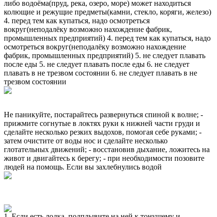
либо водоёма(пруд, река, озеро, море) может находиться
колющие и режущие предметы(камни, стекло, коряги, железо)
4. перед тем как купаться, надо осмотреться
вокруг(неподалёку возможно нахождение фабрик,
промышленных предприятий) 4. перед тем как купаться, надо
осмотреться вокруг(неподалёку возможно нахождение
фабрик, промышленных предприятий) 5. не следует плавать
после еды 5. не следует плавать после еды 6. не следует
плавать в не трезвом состоянии 6. не следует плавать в не
трезвом состоянии
Не паникуйте, постарайтесь развернуться спиной к волне; -
прижмите согнутые в локтях руки к нижней части груди и
сделайте несколько резких выдохов, помогая себе руками; -
затем очистите от воды нос и сделайте несколько
глотательных движений; - восстановив дыхание, ложитесь на
живот и двигайтесь к берегу; - при необходимости позовите
людей на помощь. Если вы захлебнулись водой
1. Если есть лодка, подплывите на ней к тонущему и