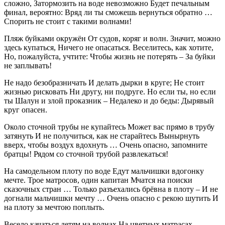
сложно, Затормозить на воде невозможно Будет печальным
финал, вероятно: Вряд ли ты сможешь вернуться обратно …
Спорить не стоит с такими волнами!
Пляж буйками окружён От судов, коряг и волн. Значит, можно
здесь купаться, Ничего не опасаться. Веселитесь, как хотите,
Но, пожалуйста, учтите: Чтобы жизнь не потерять – За буйки
не заплывать!
Не надо безобразничать И делать дырки в круге; Не стоит
жизнью рисковать Ни другу, ни подруге. Но если ты, но если
ты Шалун и злой проказник – Недалеко и до беды: Дырявый
круг опасен.
Около сточной трубы не купайтесь Может вас прямо в трубу
затянуть И не получиться, как не старайтесь Вынырнуть
вверх, чтобы воздух вдохнуть … Очень опасно, запомните
братцы! Рядом со сточной трубой развлекаться!
На самодельном плоту по воде Едут мальчишки вдогонку
мечте. Трое матросов, один капитан Мчатся на поиски
сказочных стран … Только разъехались брёвна в плоту – И не
догнали мальчишки мечту … Очень опасно с рекою шутить И
на плоту за мечтою поплыть.
Весело качаться детям на волнах На цветных матрасах,