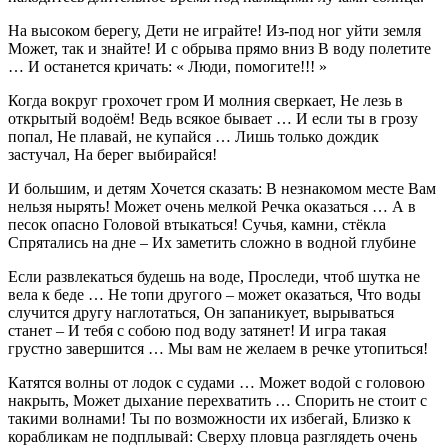
На высоком берегу, Дети не играйте! Из-под ног уйти земля
Может, так и знайте! И с обрыва прямо вниз В воду полетите
… И останется кричать: « Люди, помогите!!! »
Когда вокруг грохочет гром И молния сверкает, Не лезь в
открытый водоём! Ведь всякое бывает … И если ты в грозу
попал, Не плавай, не купайся … Лишь только дождик
застучал, На берег выбирайся!
И большим, и детям Хочется сказать: В незнакомом месте Вам
нельзя нырять! Может очень мелкой Речка оказаться … А в
песок опасно Головой втыкаться! Сучья, камни, стёкла
Спрятались на дне – Их заметить сложно в водной глубине
Если развлекаться будешь на воде, Проследи, чтоб шутка не
вела к беде … Не топи другого – может оказаться, Что воды
случится другу наглотаться, Он запаникует, вырываться
станет – И тебя с собою под воду затянет! И игра такая
грустно завершится … Мы вам не желаем в речке утопиться!
Катятся волны от лодок с судами … Может водой с головою
накрыть, Может дыхание перехватить … Спорить не стоит с
такими волнами! Ты по возможности их избегай, Близко к
корабликам не подплывай: Сверху пловца разглядеть очень