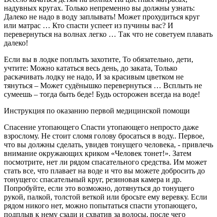
надувных кругах. Только непременно вы должны узнать:
Далеко не надо в воду заплывать! Может прохудиться круг
или матрас … Кто спасти успеет из пучины вас? И
перевернуться на волнах легко … Так что не советуем плавать
далеко!
Если вы в лодке поплыть захотите, То обязательно, дети,
учтите: Можно кататься весь день, до заката, Только
раскачивать лодку не надо, И за красивым цветком не
тянуться – Может судёнышко перевернуться … Всплыть не
сумеешь – тогда быть беде! Будь осторожен всегда на воде!
Инструкция по оказанию первой медицинской помощи
Спасение утопающего Спасти утопающего непросто даже
взрослому. Не стоит сломя голову бросаться в воду.. Первое,
что вы должны сделать, увидев тонущего человека, - привлечь
внимание окружающих криком «Человек тонет!». Затем
посмотрите, нет ли рядом спасательного средства. Им может
стать все, что плавает на воде и что вы можете добросить до
тонущего: спасательный круг, резиновая камера и др.
Попробуйте, если это возможно, дотянуться до тонущего
рукой, палкой, толстой веткой или бросьте ему веревку. Если
рядом никого нет, можно попытаться спасти утопающего,
подплыв к нему сзади и схватив за волосы, после чего