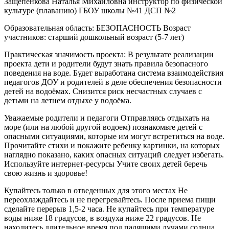
Защепенкова Наталья Михайловна инструктор по физической
культуре (плаванию) ГБОУ школы №41 ДСП №2
Образовательная область: БЕЗОПАСНОСТЬ Возраст
участников: старший дошкольный возраст (5-7 лет)
Практическая значимость проекта: В результате реализации
проекта дети и родители будут знать правила безопасного
поведения на воде. Будет выработана система взаимодействия
педагогов ДОУ и родителей в деле обеспечения безопасности
детей на водоёмах. Снизится риск несчастных случаев с
детьми на летнем отдыхе у водоёма.
Уважаемые родители и педагоги Отправляясь отдыхать на
море (или на любой другой водоем) познакомьте детей с
опасными ситуациями, которые им могут встретиться на воде.
Прочитайте стихи и покажите ребенку картинки, на которых
наглядно показано, каких опасных ситуаций следует избегать.
Используйте интернет-ресурсы Учите своих детей беречь
свою жизнь и здоровье!
Купайтесь только в отведенных для этого местах Не
переохлаждайтесь и не перегревайтесь. После приема пищи
сделайте перерыв 1,5-2 часа. Не купайтесь при температуре
воды ниже 18 градусов, в воздуха ниже 22 градусов. Не
находитесь длительное время под палящими лучами солнца.