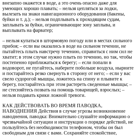
внезапно окажется в воде, а это очень опасно даже для
умеющих хорошо плавать; – нельзя цепляться за лодки,
вылезать на знаки навигационного оборудования (бакены,
буйки и т. д.); – нельзя подплывать к проходящим судам,
заплывать за буйки, ограничивающие зону заплыва, и
выплывать на фарватер;
– нельзя купаться в штормовую погоду или в местах сильного
прибоя; – если вы оказались в воде на сильном течении, не
пытайтесь плыть навстречу течению, справиться с ним сил не
хватит; в этом случае нужно плыть по течению, но так, чтобы
постепенно приближаться к берегу; – если попали в
водоворот, не пугайтесь, наберите побольше воздуха, нырните
и постарайтесь резко свернуть в сторону от него; – если у вас
свело судорогой мышцы, ложитесь на спину и плывите к
берегу, постарайтесь при этом растереть сведенные мышцы; –
не стесняйтесь позвать на помощь товарищей, взрослых; –
нельзя подавать крики ложной тревоги.
КАК ДЕЙСТВОВАТЬ ВО ВРЕМЯ ПАВОДКА,
НАВОДНЕНИЯ Действия в случае угрозы возникновение
наводнения, паводка: Внимательно слушайте информацию о
чрезвычайной ситуации и инструкции о порядке действий, не
пользуйтесь без необходимости телефоном, чтобы он был
свободным для связи с вами. Сохраняйте спокойствие,