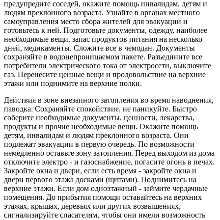
предупредите соседей, окажите помощь инвалидам, детям и
людям преклонного возраста. Узнайте в органах местного
самоуправления место сбора жителей для эвакуации и
готовьтесь к ней. Подготовьте документы, одежду, наиболее
необходимые вещи, запас продуктов питания на несколько
дней, медикаменты. Сложите все в чемодан. Документы
сохраняйте в водонепроницаемом пакете. Разъедините все
потребители электрического тока от электросети, выключите
газ. Перенесите ценные вещи и продовольствие на верхние
этажи или поднимите на верхние полки.
Действия в зоне внезапного затопления во время наводнения,
паводка: Сохраняйте спокойствие, не паникуйте. Быстро
соберите необходимые документы, ценности, лекарства,
продукты и прочие необходимые вещи. Окажите помощь
детям, инвалидам и людям преклонного возраста. Они
подлежат эвакуации в первую очередь. По возможности
немедленно оставьте зону затопления. Перед выходом из дома
отключите электро - и газоснабжение, погасите огонь в печах.
Закройте окна и двери, если есть время - закройте окна и
двери первого этажа досками (щитами). Поднимитесь на
верхние этажи. Если дом одноэтажный - займите чердачные
помещения. До прибытия помощи оставайтесь на верхних
этажах, крышах, деревьях или других возвышениях,
сигнализируйте спасателям, чтобы они имели возможность