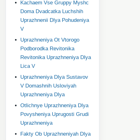
Kachaem Vse Gruppy Myshc
Doma Dvadcatka Luchshih
Uprazhnenii Dlya Pohudeniya
V
Uprazhneniya Ot Vtorogo
Podborodka Revitonika
Revitonika Uprazhneniya Dlya
Lica V
Uprazhneniya Dlya Sustavov
V Domashnih Usloviyah
Uprazhneniya Dlya
Otlichnye Uprazhneniya Dlya
Povysheniya Uprugosti Grudi
Uprazhneniya
Fakty Ob Uprazhneniyah Dlya