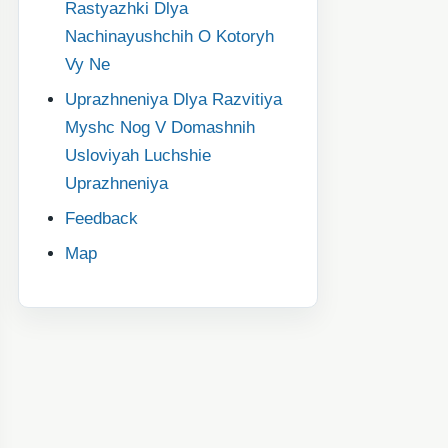
Rastyazhki Dlya
Nachinayushchih O Kotoryh
Vy Ne
Uprazhneniya Dlya Razvitiya
Myshc Nog V Domashnih
Usloviyah Luchshie
Uprazhneniya
Feedback
Map