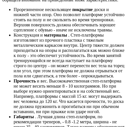
Прорезиненное нескользящее
покрытие
доски и
нижней части опор. Оно позволит платформе устойчиво
стоять на полу и не скользить во время тренировки.
Верхняя поверхность должна обеспечивать хорошее
сцепление с обувью - иначе не исключены травмы.
Конструкция и
материалы
. Степ-платформы
изготовляют из прочного пластика с тяжелым
металлическим каркасом внутри. Центр тяжести должен
приходиться на опоры и располагаться как можно ближе
к полу - это обеспечит устойчивость. Во время занятий
тренирующийся не всегда наступает на платформу
строго по центру - он может перенести вес тела на торец
или угол, при этом платформа не должна отрываться от
пола или сдвигаться, а тем более - опрокидываться.
Прочность
и вес. Высококачественная степ-платформа
не может весить меньше 8 - 10 килограммов. Но при
выборе нужно ориентироваться и на собственный вес.
Например, платформы с массой 15 кг. могут выдержать
вес человека до 120 кг. Что касается прочности, то доска
не должна пружинить и прогибаться ни при обычном
вставании, ни при прыжке или ударе ногой.
Габариты
. Лучшая длина степ-платформ, по
рекомендации тренеров, - 0.8 -1.2 метра, ширина - не
менее 35 - 40 сантиметров. Такие размеры обеспечивают