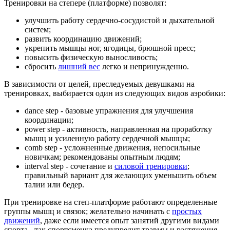
Тренировки на степере (платформе) позволят:
улучшить работу сердечно-сосудистой и дыхательной
систем;
развить координацию движений;
укрепить мышцы ног, ягодицы, брюшной пресс;
повысить физическую выносливость;
сбросить
лишний вес
легко и непринужденно.
В зависимости от целей, преследуемых девушками на
тренировках, выбирается один из следующих видов аэробики:
dance step - базовые упражнения для улучшения
координации;
power step - активность, направленная на проработку
мышц и усиленную работу сердечной мышцы;
comb step - усложненные движения, непосильные
новичкам; рекомендованы опытным людям;
interval step - сочетание и
силовой тренировки
;
правильный вариант для желающих уменьшить объем
талии или бедер.
При тренировке на степ-платформе работают определенные
группы мышц и связок; желательно начинать с
простых
движений
, даже если имеется опыт занятий другими видами
спорта - так спортсменка предупредит травмы и растяжения.