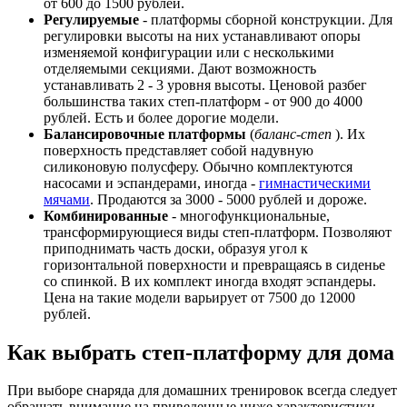
от 600 до 1500 рублей.
Регулируемые
- платформы сборной конструкции. Для
регулировки высоты на них устанавливают опоры
изменяемой конфигурации или с несколькими
отделяемыми секциями. Дают возможность
устанавливать 2 - 3 уровня высоты. Ценовой разбег
большинства таких степ-платформ - от 900 до 4000
рублей. Есть и более дорогие модели.
Балансировочные платформы
(
баланс-степ
). Их
поверхность представляет собой надувную
силиконовую полусферу. Обычно комплектуются
насосами и эспандерами, иногда -
гимнастическими
мячами
. Продаются за 3000 - 5000 рублей и дороже.
Комбинированные
- многофункциональные,
трансформирующиеся виды степ-платформ. Позволяют
приподнимать часть доски, образуя угол к
горизонтальной поверхности и превращаясь в сиденье
со спинкой. В их комплект иногда входят эспандеры.
Цена на такие модели варьирует от 7500 до 12000
рублей.
Как выбрать степ-платформу для дома
При выборе снаряда для домашних тренировок всегда следует
обращать внимание на приведенные ниже характеристики.