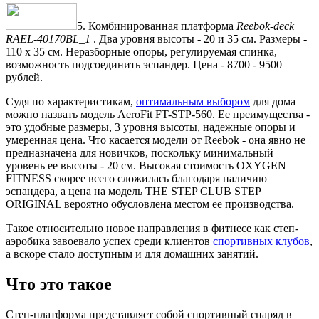
5. Комбинированная платформа
Reebok-deck
RAEL-40170BL_1
. Два уровня высоты - 20 и 35 см. Размеры -
110 х 35 см. Неразборные опоры, регулируемая спинка,
возможность подсоединить эспандер. Цена - 8700 - 9500
рублей.
Судя по характеристикам,
оптимальным выбором
для дома
можно назвать модель AeroFit FT-STP-560. Ее преимущества -
это удобные размеры, 3 уровня высоты, надежные опоры и
умеренная цена. Что касается модели от Reebok - она явно не
предназначена для новичков, поскольку минимальный
уровень ее высоты - 20 см. Высокая стоимость OXYGEN
FITNESS скорее всего сложилась благодаря наличию
эспандера, а цена на модель THE STEP CLUB STEP
ORIGINAL вероятно обусловлена местом ее производства.
Такое относительно новое направления в фитнесе как степ-
аэробика завоевало успех среди клиентов
спортивных клубов
,
а вскоре стало доступным и для домашних занятий.
Что это такое
Степ-платформа представляет собой спортивный снаряд в