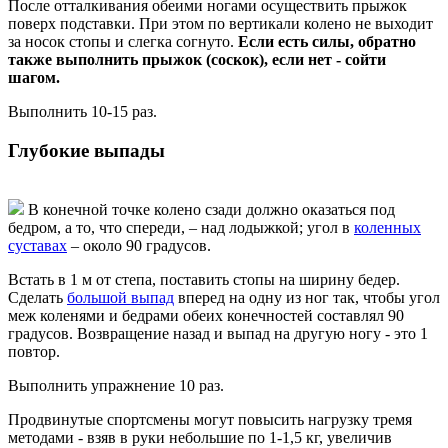
После отталкивания обеими ногами осуществить прыжок
поверх подставки. При этом по вертикали колено не выходит
за носок стопы и слегка согнуто.
Если есть силы, обратно
также выполнить прыжок (соскок), если нет - сойти
шагом.
Выполнить 10-15 раз.
Глубокие выпады
В конечной точке колено сзади должно оказаться под
бедром, а то, что спереди, – над лодыжкой; угол в
коленных
суставах
– около 90 градусов.
Встать в 1 м от степа, поставить стопы на ширину бедер.
Сделать
большой выпад
вперед на одну из ног так, чтобы угол
меж коленями и бедрами обеих конечностей составлял 90
градусов. Возвращение назад и выпад на другую ногу - это 1
повтор.
Выполнить упражнение 10 раз.
Продвинутые спортсмены могут повысить нагрузку тремя
методами - взяв в руки небольшие по 1-1,5 кг, увеличив