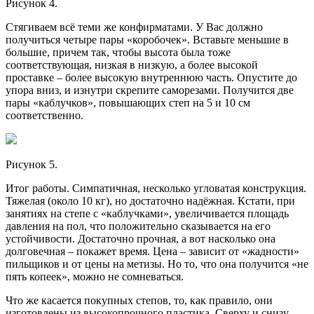
Рисунок 4.
Стягиваем всё теми же конфирматами. У Вас должно
получиться четыре пары «коробочек». Вставьте меньшие в
большие, причем так, чтобы высота была тоже
соответствующая, низкая в низкую, а более высокой
проставке – более высокую внутреннюю часть. Опустите до
упора вниз, и изнутри скрепите саморезами. Получится две
пары «каблучков», повышающих степ на 5 и 10 см
соответственно.
Рисунок 5.
Итог работы. Симпатичная, несколько угловатая конструкция.
Тяжелая (около 10 кг), но достаточно надёжная. Кстати, при
занятиях на степе с «каблучками», увеличивается площадь
давления на пол, что положительно сказывается на его
устойчивости. Достаточно прочная, а вот насколько она
долговечная – покажет время. Цена – зависит от «жадности»
пильщиков и от цены на метизы. Но то, что она получится «не
пять копеек», можно не сомневаться.
Что же касается покупных степов, то, как правило, они
изготовлены из высокопрочного пластика. Сверху и снизу