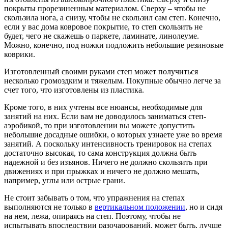
покрыты прорезиненным материалом. Сверху – чтобы не
скользила нога, а снизу, чтобы не скользил сам степ. Конечно,
если у вас дома ковровое покрытие, то степ скользить не
будет, чего не скажешь о паркете, ламинате, линолеуме.
Можно, конечно, под ножки подложить небольшие резиновые
коврики.
Изготовленный своими руками степ может получиться
несколько громоздким и тяжелым. Покупные обычно легче за
счет того, что изготовлены из пластика.
Кроме того, в них учтены все нюансы, необходимые для
занятий на них. Если вам не доводилось заниматься степ-
аэробикой, то при изготовлении вы можете допустить
небольшие досадные ошибки, о которых узнаете уже во время
занятий. А поскольку интенсивность тренировок на степах
достаточно высокая, то сама конструкция должна быть
надежной и без изъянов. Ничего не должно скользить при
движениях и при прыжках и ничего не должно мешать,
например, углы или острые грани.
Не стоит забывать о том, что упражнения на степах
выполняются не только в
вертикальном положении
, но и сидя
на нем, лежа, опираясь на степ. Поэтому, чтобы не
испытывать впоследствии разочарований, может быть, лучше