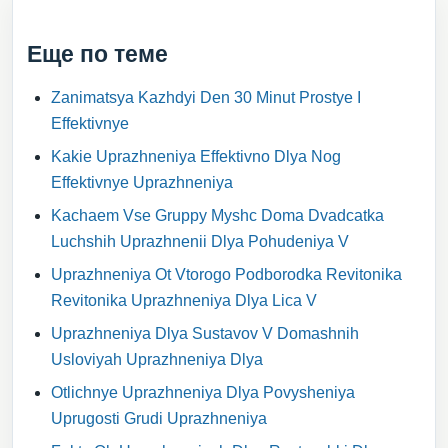
Еще по теме
Zanimatsya Kazhdyi Den 30 Minut Prostye I
Effektivnye
Kakie Uprazhneniya Effektivno Dlya Nog
Effektivnye Uprazhneniya
Kachaem Vse Gruppy Myshc Doma Dvadcatka
Luchshih Uprazhnenii Dlya Pohudeniya V
Uprazhneniya Ot Vtorogo Podborodka Revitonika
Revitonika Uprazhneniya Dlya Lica V
Uprazhneniya Dlya Sustavov V Domashnih
Usloviyah Uprazhneniya Dlya
Otlichnye Uprazhneniya Dlya Povysheniya
Uprugosti Grudi Uprazhneniya