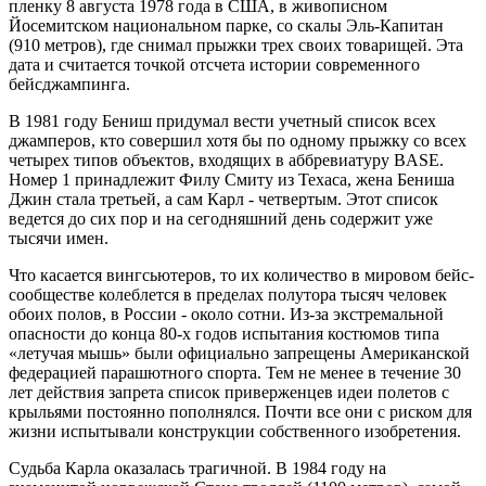
пленку 8 августа 1978 года в США, в живописном
Йосемитском национальном парке, со скалы Эль-Капитан
(910 метров), где снимал прыжки трех своих товарищей. Эта
дата и считается точкой отсчета истории современного
бейсджампинга.
В 1981 году Бениш придумал вести учетный список всех
джамперов, кто совершил хотя бы по одному прыжку со всех
четырех типов объектов, входящих в аббревиатуру BASE.
Номер 1 принадлежит Филу Смиту из Техаса, жена Бениша
Джин стала третьей, а сам Карл - четвертым. Этот список
ведется до сих пор и на сегодняшний день содержит уже
тысячи имен.
Что касается вингсьютеров, то их количество в мировом бейс-
сообществе колеблется в пределах полутора тысяч человек
обоих полов, в России - около сотни. Из-за экстремальной
опасности до конца 80-х годов испытания костюмов типа
«летучая мышь» были официально запрещены Американской
федерацией парашютного спорта. Тем не менее в течение 30
лет действия запрета список приверженцев идеи полетов с
крыльями постоянно пополнялся. Почти все они с риском для
жизни испытывали конструкции собственного изобретения.
Судьба Карла оказалась трагичной. В 1984 году на