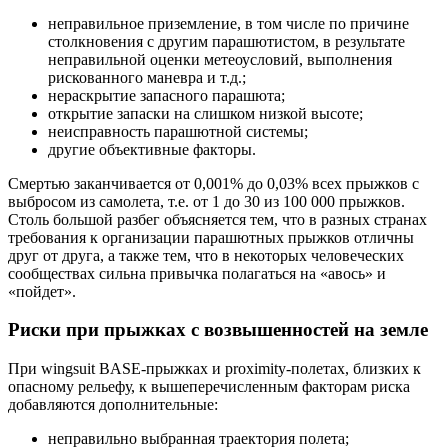
неправильное приземление, в том числе по причине
столкновения с другим парашютистом, в результате
неправильной оценки метеоусловий, выполнения
рискованного маневра и т.д.;
нераскрытие запасного парашюта;
открытие запаски на слишком низкой высоте;
неисправность парашютной системы;
другие объективные факторы.
Смертью заканчивается от 0,001% до 0,03% всех прыжков с
выбросом из самолета, т.е. от 1 до 30 из 100 000 прыжков.
Столь большой разбег объясняется тем, что в разных странах
требования к организации парашютных прыжков отличны
друг от друга, а также тем, что в некоторых человеческих
сообществах сильна привычка полагаться на «авось» и
«пойдет».
Риски при прыжках с возвышенностей на земле
При wingsuit BASE-прыжках и proximity-полетах, близких к
опасному рельефу, к вышеперечисленным факторам риска
добавляются дополнительные:
неправильно выбранная траектория полета;