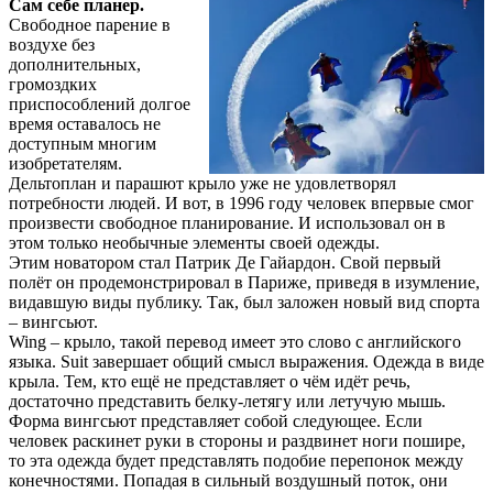
Сам себе планер.
Свободное парение в
воздухе без
дополнительных,
громоздких
приспособлений долгое
время оставалось не
доступным многим
изобретателям.
Дельтоплан и парашют крыло уже не удовлетворял
потребности людей. И вот, в 1996 году человек впервые смог
произвести свободное планирование. И использовал он в
этом только необычные элементы своей одежды.
Этим новатором стал Патрик Де Гайардон. Свой первый
полёт он продемонстрировал в Париже, приведя в изумление,
видавшую виды публику. Так, был заложен новый вид спорта
– вингсьют.
Wing – крыло, такой перевод имеет это слово с английского
языка. Suit завершает общий смысл выражения. Одежда в виде
крыла. Тем, кто ещё не представляет о чём идёт речь,
достаточно представить белку-летягу или летучую мышь.
Форма вингсьют представляет собой следующее. Если
человек раскинет руки в стороны и раздвинет ноги пошире,
то эта одежда будет представлять подобие перепонок между
конечностями. Попадая в сильный воздушный поток, они