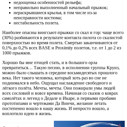
недооценка особенностей рельефа;
неправильно выполненный начальный прыжок;
нераскрывшиеся крылья, в том числе из-за
неисправности костюма;
нестабильность полета.
Наиболее опасны вингсьют-прыжки со скал и гор: чаще всего
(30%) разбиваются в результате контакта пилота со скалистой
поверхностью во время полета. Смертью заканчиваются от
0,1% до 0,2% всех BASE и Proximity полетов, т.е. от 1 до 2 из
1000 прыжков.
Хорошо бы мне птицей стать, и в большого орла
превратиться… Такую песню, в исполнении группы Круиз,
можно было слышать в середине восьмидесятых прошлого
века. Нет такого человека, который хоть раз во сне не
поднимался в небо. Ощущал наслаждение свободного и
лёгкого полёта. Мечты, мечты. Они пожирали умы людей
всех сословий и вовсе времена. Начиная со сказок о коврах
самолётах и легенд о Дедале и Икаре, и первыми пробами
прототипами и чертежами Да Винчи, желание летать
постепенно вошло в нашу жизнь. И непросто вошло, а
воплотило идею в жизнь.