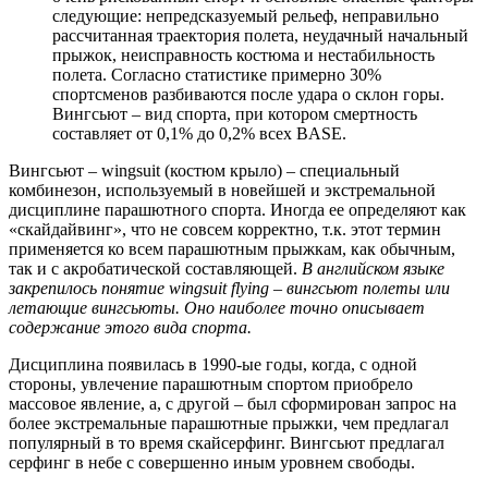
следующие: непредсказуемый рельеф, неправильно
рассчитанная траектория полета, неудачный начальный
прыжок, неисправность костюма и нестабильность
полета. Согласно статистике примерно 30%
спортсменов разбиваются после удара о склон горы.
Вингсьют – вид спорта, при котором смертность
составляет от 0,1% до 0,2% всех BASE.
Вингсьют – wingsuit (костюм крыло) – специальный
комбинезон, используемый в новейшей и экстремальной
дисциплине парашютного спорта. Иногда ее определяют как
«скайдайвинг», что не совсем корректно, т.к. этот термин
применяется ко всем парашютным прыжкам, как обычным,
так и с акробатической составляющей.
В английском языке
закрепилось понятие wingsuit flying – вингсьют полеты или
летающие вингсьюты. Оно наиболее точно описывает
содержание этого вида спорта.
Дисциплина появилась в 1990-ые годы, когда, с одной
стороны, увлечение парашютным спортом приобрело
массовое явление, а, с другой – был сформирован запрос на
более экстремальные парашютные прыжки, чем предлагал
популярный в то время скайсерфинг. Вингсьют предлагал
серфинг в небе с совершенно иным уровнем свободы.