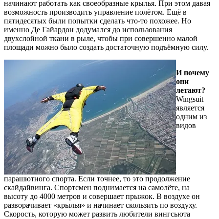
начинают работать как своеобразные крылья. При этом давая
возможность производить управление полётом. Ещё в
пятидесятых были попытки сделать что-то похожее. Но
именно Де Гайардон додумался до использования
двухслойной ткани в рыле, чтобы при совершенно малой
площади можно было создать достаточную подъёмную силу.
И почему
они
летают?
Wingsuit
является
одним из
видов
парашютного спорта. Если точнее, то это продолжение
скайдайвинга. Спортсмен поднимается на самолёте, на
высоту до 4000 метров и совершает прыжок. В воздухе он
разворачивает «крылья» и начинает скользить по воздуху.
Скорость, которую может развить любители вингсьюта