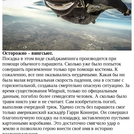
Осторожно – вингсьют.
Посадка в этом виде скайджампинга производится при
помощи обычного парашюта. Сколько уже было попыток
совершить приземление только при помощи костюма. К
сожалению, все они оказывались неудачными. Какая бы ни
была малая вертикальная скорость падения, она в составе с
горизонтальной, создавала смертельно опасную ситуацию. За
время существования Wingsuit, только по официальным
данным, погибло более семидесяти человек. А сколько было
травм никто уже и не считает. Сам изобретатель погиб,
выполняя очередной трюк. Удачно сесть без парашюта смог
только американский каскадёр Гарри Коннери. Он совершил
благополучную посадку на площадку, заставленную пустыми
картонными коробками. Это достаточно смягчило удар о
землю и позволило герою внести своё имя в историю
воздухоплавания.