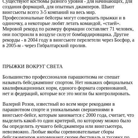
Существуют костюмы разного уровня - для начинающих, для
создания формаций, для опытных джамперов. Шьют
вингсьюты всего 3-5 компаний на весь мир.
Профессиональные бейсеры могут совершать прыжки и в
одиночку, а некоторые любят летать командой, «стаей».
Мировой рекорд по размеру формации составляет 71 человек,
они построили в воздухе силуэт бомбардировщика. Другие
рекорды - в 2004 году в вингсьюте перелетели через Босфор, а
в 2005-м - через Гибралтарский пролив.
ПРЫЖКИ ВОКРУГ СВЕТА
Большинство профессионалов парашютизма не спешат
называть бейсджампинг спортом. Нет никаких официальных
квалификационных норм, единого формата соревнований,
нет и федераций, которые все это могли бы контролировать.
Валерий Розов, известный во всем мире рекордами в
парашютном спорте и уникальными свершениями в
вингсьют-бейсе, которым занимается с 2000 года, считает, что
выделить какой-то один критерий, по которому можно было
бы определить лучшего бейсджампера или вингсьютера,
невозможно. Любые якобы соревновательные сборы
бейсджамперов напоминают скорее фестиваль и тусовку по