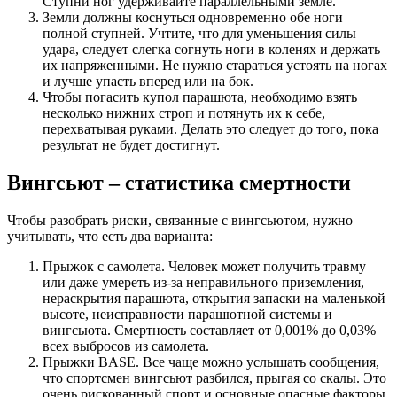
Ступни ног удерживайте параллельными земле.
Земли должны коснуться одновременно обе ноги
полной ступней. Учтите, что для уменьшения силы
удара, следует слегка согнуть ноги в коленях и держать
их напряженными. Не нужно стараться устоять на ногах
и лучше упасть вперед или на бок.
Чтобы погасить купол парашюта, необходимо взять
несколько нижних строп и потянуть их к себе,
перехватывая руками. Делать это следует до того, пока
результат не будет достигнут.
Вингсьют – статистика смертности
Чтобы разобрать риски, связанные с вингсьютом, нужно
учитывать, что есть два варианта:
Прыжок с самолета. Человек может получить травму
или даже умереть из-за неправильного приземления,
нераскрытия парашюта, открытия запаски на маленькой
высоте, неисправности парашютной системы и
вингсьюта. Смертность составляет от 0,001% до 0,03%
всех выбросов из самолета.
Прыжки BASE. Все чаще можно услышать сообщения,
что спортсмен вингсьют разбился, прыгая со скалы. Это
очень рискованный спорт и основные опасные факторы