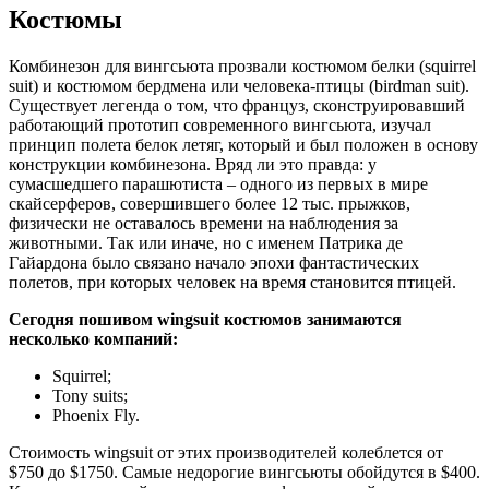
Костюмы
Комбинезон для вингсьюта прозвали костюмом белки (squirrel
suit) и костюмом бердмена или человека-птицы (birdman suit).
Существует легенда о том, что француз, сконструировавший
работающий прототип современного вингсьюта, изучал
принцип полета белок летяг, который и был положен в основу
конструкции комбинезона. Вряд ли это правда: у
сумасшедшего парашютиста – одного из первых в мире
скайсерферов, совершившего более 12 тыс. прыжков,
физически не оставалось времени на наблюдения за
животными. Так или иначе, но с именем Патрика де
Гайардона было связано начало эпохи фантастических
полетов, при которых человек на время становится птицей.
Сегодня пошивом wingsuit костюмов занимаются
несколько компаний:
Squirrel;
Tony suits;
Phoenix Fly.
Стоимость wingsuit от этих производителей колеблется от
$750 до $1750. Самые недорогие вингсьюты обойдутся в $400.