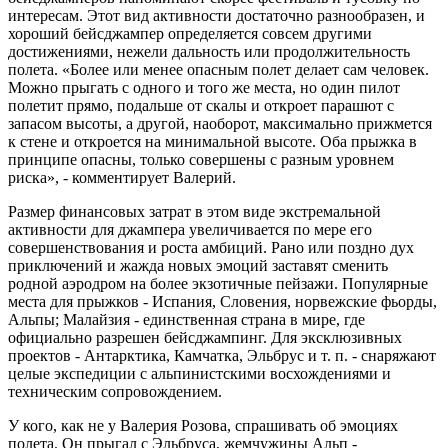
интересам. Этот вид активности достаточно разнообразен, и
хороший бейсджампер определяется совсем другими
достижениями, нежели дальность или продолжительность
полета. «Более или менее опасным полет делает сам человек.
Можно прыгать с одного и того же места, но один пилот
полетит прямо, подальше от скалы и откроет парашют с
запасом высоты, а другой, наоборот, максимально прижмется
к стене и откроется на минимальной высоте. Оба прыжка в
принципе опасны, только совершены с разным уровнем
риска», - комментирует Валерий.
Размер финансовых затрат в этом виде экстремальной
активности для джампера увеличивается по мере его
совершенствования и роста амбиций. Рано или поздно дух
приключений и жажда новых эмоций заставят сменить
родной аэродром на более экзотичные пейзажи. Популярные
места для прыжков - Испания, Словения, норвежские фьорды,
Альпы; Малайзия - единственная страна в мире, где
официально разрешен бейсджампинг. Для эксклюзивных
проектов - Антарктика, Камчатка, Эльбрус и т. п. - снаряжают
целые экспедиции с альпинистскими восхождениями и
техническим сопровождением.
У кого, как не у Валерия Розова, спрашивать об эмоциях
полета. Он прыгал с Эльбруса, жемчужины Альп -