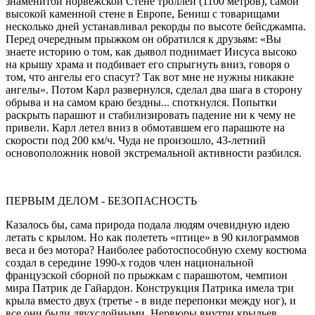
знаменитой норвежской Стене троллей (1100 метров), самой
высокой каменной стене в Европе, Бениш с товарищами
несколько дней устанавливал рекорды по высоте бейсджампа.
Перед очередным прыжком он обратился к друзьям: «Вы
знаете историю о том, как дьявол поднимает Иисуса высоко
на крышу храма и подбивает его спрыгнуть вниз, говоря о
том, что ангелы его спасут? Так вот мне не нужны никакие
ангелы». Потом Карл развернулся, сделал два шага в сторону
обрыва и на самом краю бездны... споткнулся. Попытки
раскрыть парашют и стабилизировать падение ни к чему не
привели. Карл летел вниз в обмотавшем его парашюте на
скорости под 200 км/ч. Чуда не произошло, 43-летний
основоположник новой экстремальной активности разбился.
ПЕРВЫМ ДЕЛОМ - БЕЗОПАСНОСТЬ
Казалось бы, сама природа подала людям очевидную идею
летать с крылом. Но как полететь «птице» в 90 килограммов
веса и без мотора? Наиболее работоспособную схему костюма
создал в середине 1990-х годов член национальной
французской сборной по прыжкам с парашютом, чемпион
мира Патрик де Гайардон. Конструкция Патрика имела три
крыла вместо двух (третье - в виде перепонки между ног), и
все они были двухслойными. Нервюры внутри крыльев