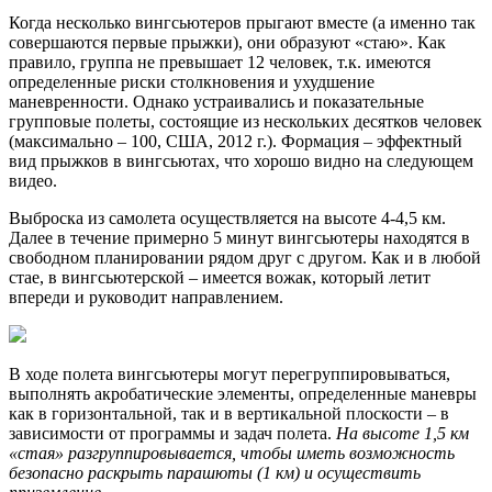
Когда несколько вингсьютеров прыгают вместе (а именно так
совершаются первые прыжки), они образуют «стаю». Как
правило, группа не превышает 12 человек, т.к. имеются
определенные риски столкновения и ухудшение
маневренности. Однако устраивались и показательные
групповые полеты, состоящие из нескольких десятков человек
(максимально – 100, США, 2012 г.). Формация – эффектный
вид прыжков в вингсьютах, что хорошо видно на следующем
видео.
Выброска из самолета осуществляется на высоте 4-4,5 км.
Далее в течение примерно 5 минут вингсьютеры находятся в
свободном планировании рядом друг с другом. Как и в любой
стае, в вингсьютерской – имеется вожак, который летит
впереди и руководит направлением.
В ходе полета вингсьютеры могут перегруппировываться,
выполнять акробатические элементы, определенные маневры
как в горизонтальной, так и в вертикальной плоскости – в
зависимости от программы и задач полета.
На высоте 1,5 км
«стая» разгруппировывается, чтобы иметь возможность
безопасно раскрыть парашюты (1 км) и осуществить