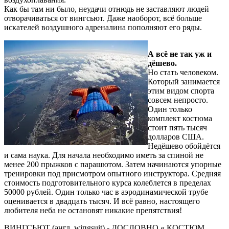
Как бы там ни было, неудачи отнюдь не заставляют людей
отворачиваться от вингсьют. Даже наоборот, всё больше
искателей воздушного адреналина пополняют его ряды.
А всё не так уж и
дёшево.
Но стать человеком.
Который занимается
этим видом спорта
совсем непросто.
Один только
комплект костюма
стоит пять тысяч
долларов США.
Недёшево обойдётся
и сама наука. Для начала необходимо иметь за спиной не
менее 200 прыжков с парашютом. Затем начинаются упорные
тренировки под присмотром опытного инструктора. Средняя
стоимость подготовительного курса колеблется в пределах
50000 рублей. Один только час в аэродинамической трубе
оценивается в двадцать тысяч. И всё равно, настоящего
любителя неба не остановят никакие препятствия!
ВИНГСЬЮТ (англ. wiпgsuit) - ДОСЛОВНО « КQСТЮМ