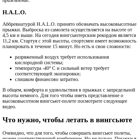
приземление.
H.A.L.O.
Аббревиатурой H.A.L.O. принято обозначать высоковысотные
прыжки. Выброска из самолета осуществляется на высоте от
4,5 км и выше. На сегодня вингсьютерским рекордом является
11,2 км. Стартуя с этой высоты, спортсмен имеет возможность
планировать в течение 15 минут. Но есть и свои сложности:
разряженный воздух требует использования
кислородной системы;
температура -40
°
C и сильный ветер требует
соответствующей экипировки;
слишком финансово затратно.
В общем, комфорта и удовольствия в прыжках с запредельной
высоты немного. Для того чтобы иметь представление о
высоковысотном вингсьют-полете посмотрите следующее
видео.
Что нужно, чтобы летать в вингсьюте
Очевидно, что для того, чтобы совершать вингсьют полеты,
нужен соответствующий комбинезон. Но не только. Прыжки в