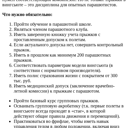
вингсьюте – это дисциплина для опытных парашютистов.
Что нужно обязательно:
Пройти обучение в парашютной школе.
Являться членом парашютного клуба.
Иметь заверенную книжку учета прыжков с
проставленным допуском к полетам.
Если актуального допуска нет, совершить контрольный
прыжок.
Иметь в прошлом как минимум 200 парашютных
прыжков.
Соответствовать параметрам модели вингсьюта (в
соответствии с нормативом производителя).
Иметь полис страхования жизни с покрытием от 300
тыс. руб.
Иметь медицинский допуск (заключение врачебно-
летной комиссии) к прыжкам с парашютом.
Пройти базовый курс групповых прыжков.
Осваивать групповую акробатику (т.к. первые полеты в
вингсьюте всегда проходят в «стае», в которой
действуют общие правила движения и перемещений).
Практиковаться во фрифлае, чтобы иметь навык
управления телом в любом положении, включая вниз