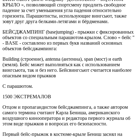
КРЫЛО », позволяющий спортсмену продлить свободное
падение за счет уменьшения угла падения относительно
горизонта. Парашютисты, использующие вингсьют, также
зовут друг друга белками-летягами и бёрдменами.
БЕЙСДЖАМПИНГ (basejumping) - прыжки с фиксированных
объектов со специальным парашютом-крылом. Слово « бейс "
- BASE - составлено из первых букв названий основных
объектов бейсджамnинга:
Building (строение), antenna (антенна), span (мост) и earth
(земля). Бейс может выполняться как с использованием
вингсьюта, так и без него. Бейсвингсьют считается наиболее
опасным видом прыжков
С парашютом.
1500 ЭКСТРЕМАЛОВ
Отцом и пропагандистом бейсджампинга, а также автором
самого термина считают Карла Бениша, американского
воздушного кинооператора и редактора первого журнала об
этом виде прыжков и вопросах его безопасности.
Первый бейс-прыжок в костюме-крыле Бениш заснял на