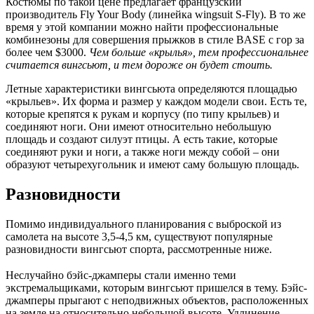
Костюмы по такой цене предлагает французский
производитель Fly Your Body (линейка wingsuit S-Fly). В то же
время у этой компании можно найти профессиональные
комбинезоны для совершения прыжков в стиле BASE с гор за
более чем $3000.
Чем больше «крылья», тем профессиональнее
считается вингсьют, и тем дороже он будет стоить.
Летные характеристики вингсьюта определяются площадью
«крыльев». Их форма и размер у каждом модели свои. Есть те,
которые крепятся к рукам и корпусу (по типу крыльев) и
соединяют ноги. Они имеют относительно небольшую
площадь и создают силуэт птицы. А есть такие, которые
соединяют руки и ноги, а также ноги между собой – они
образуют четырехугольник и имеют саму большую площадь.
Разновидности
Помимо индивидуального планирования с выброской из
самолета на высоте 3,5-4,5 км, существуют популярные
разновидности вингсьют спорта, рассмотренные ниже.
Неслучайно бэйс-джамперы стали именно теми
экстремальщиками, которым вингсьют пришелся в тему. Бэйс-
джамперы прыгают с неподвижных объектов, расположенных
на земле на относительно небольшой высоте. Удлинение