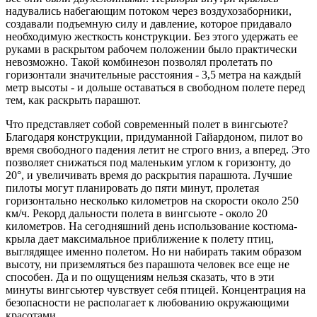
надувались набегающим потоком через воздухозаборники,
создавали подъемную силу и давление, которое придавало
необходимую жесткость конструкции. Без этого удержать ее
руками в раскрытом рабочем положении было практически
невозможно. Такой комбинезон позволял пролетать по
горизонтали значительные расстояния - 3,5 метра на каждый
метр высоты - и дольше оставаться в свободном полете перед
тем, как раскрыть парашют.
Что представляет собой современный полет в вингсьюте?
Благодаря конструкции, придуманной Гайардоном, пилот во
время свободного падения летит не строго вниз, а вперед. Это
позволяет снижаться под маленьким углом к горизонту, до
20°, и увеличивать время до раскрытия парашюта. Лучшие
пилоты могут планировать до пяти минут, пролетая
горизонтально несколько километров на скорости около 250
км/ч. Рекорд дальности полета в вингсьюте - около 20
километров. На сегодняшний день использование костюма-
крыла дает максимальное приближение к полету птиц,
выглядящее именно полетом. Но ни набирать таким образом
высоту, ни приземляться без парашюта человек все еще не
способен. Да и по ощущениям нельзя сказать, что в эти
минуты вингсьютер чувствует себя птицей. Концентрация на
безопасности не располагает к любованию окружающими
красотами.