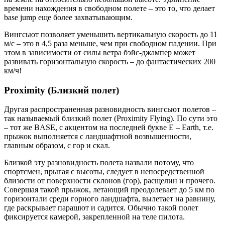
времени нахождения в свободном полете – это то, что делает
base jump еще более захватывающим.
Вингсьют позволяет уменьшить вертикальную скорость до 11
м/с – это в 4,5 раза меньше, чем при свободном падении. При
этом в зависимости от силы ветра бэйс-джампер может
развивать горизонтальную скорость – до фантастических 200
км/ч!
Proximity (Близкий полет)
Другая распространенная разновидность вингсьют полетов –
так называемый близкий полет (Proximity Flying). По сути это
– тот же BASE, с акцентом на последней букве E – Earth, т.е.
прыжок выполняется с ландшафтной возвышенности,
главным образом, с гор и скал.
Близкой эту разновидность полета назвали потому, что
спортсмен, прыгая с высоты, следует в непосредственной
близости от поверхности склонов (гор), расщелин и прочего.
Совершая такой прыжок, летающий преодолевает до 5 км по
горизонтали среди горного ландшафта, вылетает на равнину,
где раскрывает парашют и садится. Обычно такой полет
фиксируется камерой, закрепленной на теле пилота.