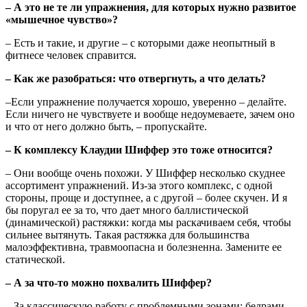
– А это не те ли упражнения, для которых нужно развитое
«мышечное чувство»?
– Есть и такие, и другие – с которыми даже неопытный в
фитнесе человек справится.
– Как же разобраться: что отвергнуть, а что делать?
–Если упражнение получается хорошо, уверенно – делайте.
Если ничего не чувствуете и вообще недоумеваете, зачем оно
и что от него должно быть, – пропускайте.
– К комплексу Клаудии Шиффер это тоже относится?
– Они вообще очень похожи. У Шиффер несколько скуднее
ассортимент упражнений. Из-за этого комплекс, с одной
стороны, проще и доступнее, а с другой – более скучен. И я
бы поругал ее за то, что дает много баллистической
(динамической) растяжки: когда мы раскачиваем себя, чтобы
сильнее вытянуть. Такая растяжка для большинства
малоэффективна, травмоопасна и болезненна. Замените ее
статической.
– А за что-то можно похвалить Шиффер?
– За классическую работу с проблемными зонами: бедрами,