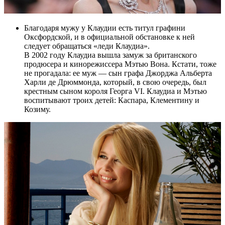
Благодаря мужу у Клаудии есть титул графини
Оксфордской, и в официальной обстановке к ней
следует обращаться «леди Клаудиа».
В 2002 году Клаудиа вышла замуж за британского
продюсера и кинорежиссера Мэтью Вона. Кстати, тоже
не прогадала: ее муж — сын графа Джорджа Альберта
Харли де Дрюммонда, который, в свою очередь, был
крестным сыном короля Георга VI. Клаудиа и Мэтью
воспитывают троих детей: Каспара, Клементину и
Козиму.