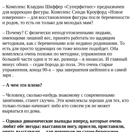
– Комплекс Клаудии Шиффер «Суперфитнес» предназначен
для коррекции фигуры. Комплекс Синди Кроуфорд «Новое
измерение» – для восстановления фигуры после беременности
и родов, то есть он только для молодых мам?
– Почему? С физически неподготовленными людьми,
имеющими лишний вес, принято работать по щадящим
методикам, как с беременными или недавно родившими. То
есть для просто худеющих он тоже вполне подойдет. Оба
комплекса очень похожи по методике, упражнения по
большей части одни и те же, разница – в нюансах. И главный
минус обоих – седая борода до пола. Это очень старые
упражнения, конца 90-х – эры завершения шейпинга и самой
зари .
– А чем это плохо?
– Человеку, сколько-нибудь знакомому с современными
занятиями, станет скучно. Эти комплексы хороши для тех, кто
только-только начинает либо кто совсем уж не может
вырваться из дома.
– Однако
динамические выпады вперед, которые очень
любят обе звезды: выставили ногу, присели, приставили,
опять выставили, – для новичков не самое безопасное