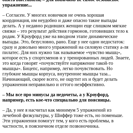
упражнение...
– Согласен. У многих новичков не очень хорошая
координация, им неудобно и даже опасно такие выпады
делать. А у недавно родивших женщин еще слишком мягкие
связки – это результат действия гормонов, готовивших тело к
родам. У Кроуфорд уже на вводном этапе динамические
выпады. Это, безусловно, рано. Еще у нее один недостаток:
сразу и довольно много упражнений на силовую статику а-ля
пилатес. Для них нужно так называемое «чувство мышц»,
которое есть у спортсменов и у тренированных людей. Знаете,
это когда говорят «почувствуйте напряжение такой-то
мышцы». Бицепс, например, легко почувствовать. Но
глубокие мышцы корпуса, внутренние мышцы таза...
Начинающий, скорее всего, не ощутит их и будет делать
упражнения неправильно и оттого неэффективно.
– Мы все про минусы да недочеты, а у Кроуфорд,
например, есть кое-что специально для поясницы.
– Да, у нее я насчитал как минимум 5 упражнений из
лечебной физкультуры, у Шиффер тоже есть, но поменьше.
Эти упражнения помогут тем, у кого есть проблемы, в
частности, в поясничном отделе позвоночника.