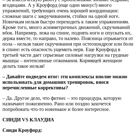
ягодицами. А у Кроуфорд (еще один минус!) много
упражнений, требующих очень хорошей координации:
сложные шаги с закручиванием, стойки на одной ноге.
Новичкам нельзя быстро переходить к таким упражнениям.
Кроме того, много асимметричных движений, скручиваний
вбок. Например, лежа на спине, поднять ноги и опускать их,
держа вместе, то направо, то налево. Поясница отрывается от
пола – нельзя такие скручивания при остеохондрозе или боли
в спине: есть опасность ущемить нерв. Еще Кроуфорд в
третьей части дает серьезные силовые нагрузки на грудные
мышцы – интенсивные отжимания. Кормящей женщине
делать такое нельзя!
– Давайте подведем итог:
эти комплексы вполне можно
использовать для домашних тренировок, внося
перечисленные коррективы?
– Да. Другое дело, что фитнес – это процедура, которую
назначают пожизненно. Рано или поздно захочется
попробовать что-то новенькое и более интересное.
СИНДИ
VS
КЛАУДИА
Синди Кроуфорд: