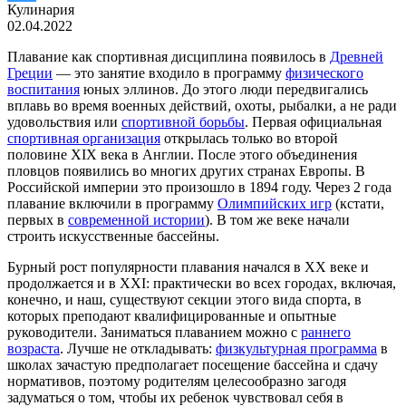
Кулинария
02.04.2022
Плавание как спортивная дисциплина появилось в
Древней
Греции
— это занятие входило в программу
физического
воспитания
юных эллинов. До этого люди передвигались
вплавь во время военных действий, охоты, рыбалки, а не ради
удовольствия или
спортивной борьбы
. Первая официальная
спортивная организация
открылась только во второй
половине XIX века в Англии. После этого объединения
пловцов появились во многих других странах Европы. В
Российской империи это произошло в 1894 году. Через 2 года
плавание включили в программу
Олимпийских игр
(кстати,
первых в
современной истории
). В том же веке начали
строить искусственные бассейны.
Бурный рост популярности плавания начался в XX веке и
продолжается и в XXI: практически во всех городах, включая,
конечно, и наш, существуют секции этого вида спорта, в
которых преподают квалифицированные и опытные
руководители. Заниматься плаванием можно с
раннего
возраста
. Лучше не откладывать:
физкультурная программа
в
школах зачастую предполагает посещение бассейна и сдачу
нормативов, поэтому родителям целесообразно загодя
задуматься о том, чтобы их ребенок чувствовал себя в