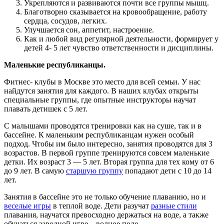
Укрепляются и развиваются почти все группы мышц.
Благотворно сказывается на кровообращение, работу
сердца, сосудов, легких.
Улучшается сон, аппетит, настроение.
Как и любой вид регулярной деятельности, формирует у
детей 4- 5 лет чувство ответственности и дисциплины.
Маленькие республиканцы.
Фитнес- клубы в Москве это место для всей семьи. У нас
найдутся занятия для каждого. В наших клубах открыты
специальные группы, где опытные инструкторы научат
плавать детишек с 5 лет.
С малышами проводятся тренировки как на суше, так и в
бассейне. К маленьким республиканцам нужен особый
подход. Чтобы им было интересно, занятия проводятся для 3
возрастов. В первой группе тренируются совсем маленькие
детки. Их возраст 3 — 5 лет. Вторая группа для тех кому от 6
до 9 лет. В самую
старшую группу
попадают дети с 10 до 14
лет.
Занятия в бассейне это не только обучение плаванию, но и
веселые игры
в теплой воде. Дети разучат
разные стили
плавания, научатся превосходно держаться на воде, а также
обучаться заводной игре – водное поло.