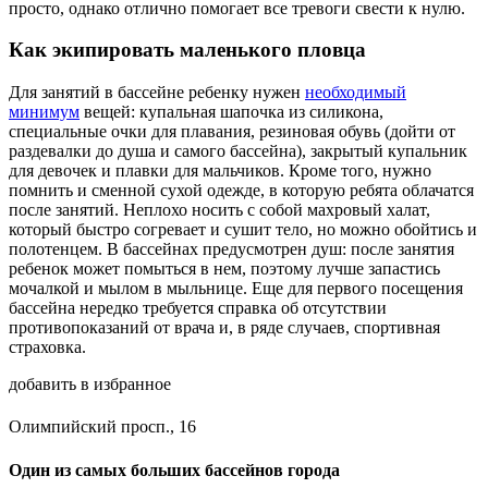
просто, однако отлично помогает все тревоги свести к нулю.
Как экипировать маленького пловца
Для занятий в бассейне ребенку нужен
необходимый
минимум
вещей: купальная шапочка из силикона,
специальные очки для плавания, резиновая обувь (дойти от
раздевалки до душа и самого бассейна), закрытый купальник
для девочек и плавки для мальчиков. Кроме того, нужно
помнить и сменной сухой одежде, в которую ребята облачатся
после занятий. Неплохо носить с собой махровый халат,
который быстро согревает и сушит тело, но можно обойтись и
полотенцем. В бассейнах предусмотрен душ: после занятия
ребенок может помыться в нем, поэтому лучше запастись
мочалкой и мылом в мыльнице. Еще для первого посещения
бассейна нередко требуется справка об отсутствии
противопоказаний от врача и, в ряде случаев, спортивная
страховка.
добавить в избранное
Олимпийский просп., 16
Один из самых больших бассейнов города