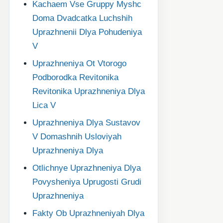
Kachaem Vse Gruppy Myshc
Doma Dvadcatka Luchshih
Uprazhnenii Dlya Pohudeniya
V
Uprazhneniya Ot Vtorogo
Podborodka Revitonika
Revitonika Uprazhneniya Dlya
Lica V
Uprazhneniya Dlya Sustavov
V Domashnih Usloviyah
Uprazhneniya Dlya
Otlichnye Uprazhneniya Dlya
Povysheniya Uprugosti Grudi
Uprazhneniya
Fakty Ob Uprazhneniyah Dlya