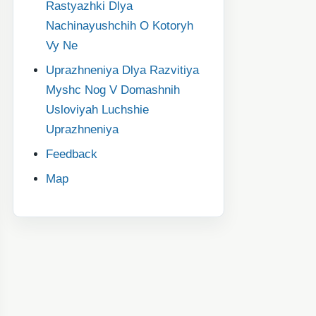
Rastyazhki Dlya
Nachinayushchih O Kotoryh
Vy Ne
Uprazhneniya Dlya Razvitiya
Myshc Nog V Domashnih
Usloviyah Luchshie
Uprazhneniya
Feedback
Map