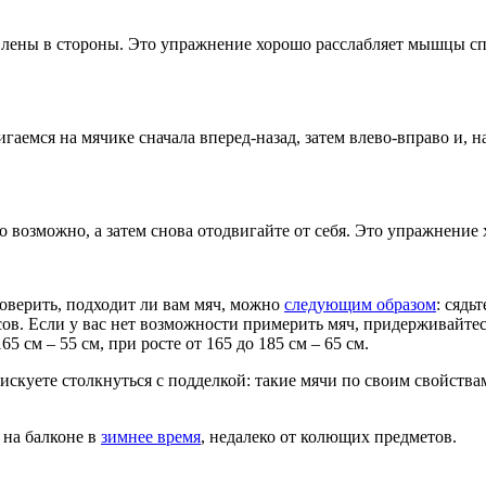
тавлены в стороны. Это упражнение хорошо расслабляет мышцы с
аемся на мячике сначала вперед-назад, затем влево-вправо и, 
ько возможно, а затем снова отодвигайте от себя. Это упражнен
оверить, подходит ли вам мяч, можно
следующим образом
: сядь
сов. Если у вас нет возможности примерить мяч, придерживайте
5 см – 55 см, при росте от 165 до 185 см – 65 см.
рискуете столкнуться с подделкой: такие мячи по своим свойст
 на балконе в
зимнее время
, недалеко от колющих предметов.