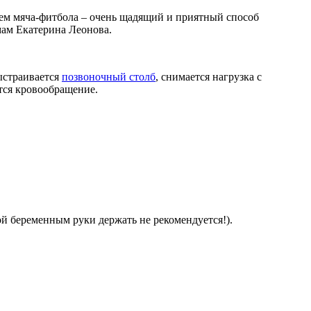
ием мяча-фитбола – очень щадящий и приятный способ
мам Екатерина Леонова.
выстраивается
позвоночный столб
, снимается нагрузка с
тся кровообращение.
ой беременным руки держать не рекомендуется!).