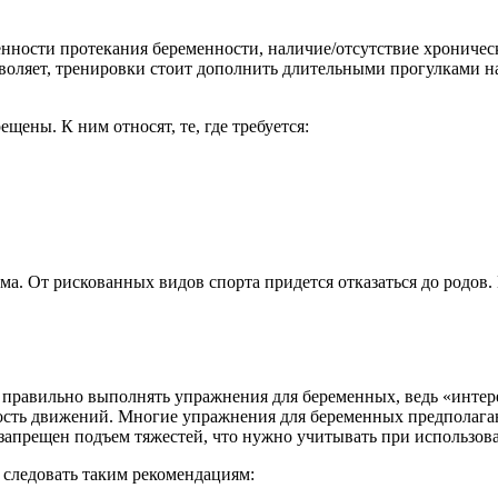
нности протекания беременности, наличие/отсутствие хроничес
зволяет, тренировки стоит дополнить длительными прогулками н
ены. К ним относят, те, где требуется:
има. От рискованных видов спорта придется отказаться до родов.
к правильно выполнять упражнения для беременных, ведь «интер
ность движений. Многие упражнения для беременных предполага
 запрещен подъем тяжестей, что нужно учитывать при использов
 следовать таким рекомендациям: