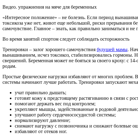
Видео. упражнения на мяче для беременных
«Интересное положение» – не болезнь. Если период вынашиван
токсикоза уже нет, живот еще небольшой, риски прерывания б
самочувствие. Главное – знать, как правильно заниматься и не 
Во время занятий спортом следует соблюдать осторожность
Тренировки – залог хорошего самочувствия
будущей мамы
. На
вынашиванием, исчез токсикоз, стабилизировались гормоны.
свершений. Беременная может не бояться за своего кроху: с 1
родам.
Простые физические нагрузки избавляют от многих проблем. В
системы начинают лучше работать. Тренировки запускают ме
учат правильно дышать;
готовят кожу к предстоящему растягиванию в связи с рос
помогают держать вес под контролем;
укрепляют мышцы, задействованные в родовой деятельно
улучшают работу сердечнососудистой системы;
нормализируют давление;
снимают нагрузку с позвоночника и снижают болевые о
избавляют от отеков ног.