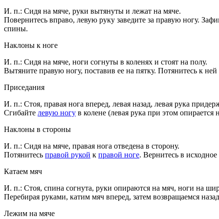
И. п.: Сидя на мяче, руки вытянуты и лежат на мяче.
Повернитесь вправо, левую руку заведите за правую ногу. За
спины.
Наклоны к ноге
И. п.: Сидя на мяче, ноги согнуты в коленях и стоят на полу.
Вытяните правую ногу, поставив ее на пятку. Потянитесь к не
Приседания
И. п.: Стоя, правая нога вперед, левая назад, левая рука придер
Сгибайте
левую ногу
в колене (левая рука при этом опирается 
Наклоны в стороны
И. п.: Сидя на мяче, правая нога отведена в сторону.
Потянитесь
правой рукой
к
правой ноге
. Вернитесь в исходное
Катаем мяч
И. п.: Стоя, спина согнута, руки опираются на мяч, ноги на ши
Перебирая руками, катим мяч вперед, затем возвращаемся наз
Лежим на мяче