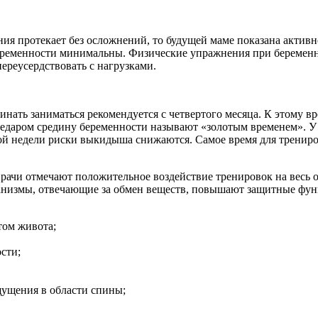
ия протекает без осложнений, то будущей маме показана активн
еременности минимальны. Физические упражнения при беременно
переусердствовать с нагрузками.
чинать заниматься рекомендуется с четвертого месяца. К этому 
 Недаром средину беременности называют «золотым временем».
4-ой недели риски выкидыша снижаются. Самое время для тренир
рачи отмечают положительное воздействие тренировок на весь 
ханизмы, отвечающие за обмен веществ, повышают защитные фу
том живота;
сти;
щущения в области спины;