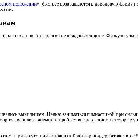
есном положении
», быстрее возвращаются в дородовую форму п
ессии.
узкам
 однако она показана далеко не каждой женщине. Физкультуры с
чивались выкидышем. Нельзя заниматься гимнастикой при силь
моррое, варикозе, анемии и проблемах с давлением некоторые у
рачом. При отсутствии осложнений доктор поддержит желание б