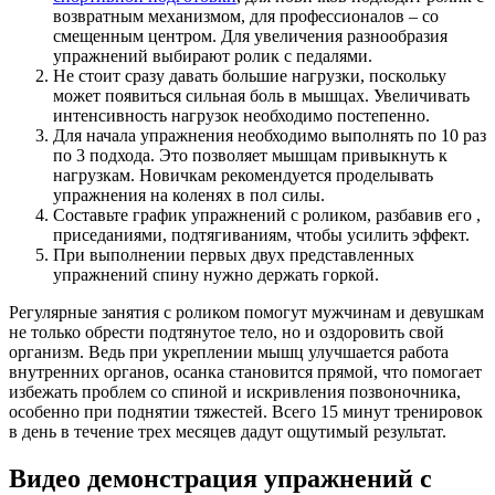
возвратным механизмом, для профессионалов – со
смещенным центром. Для увеличения разнообразия
упражнений выбирают ролик с педалями.
Не стоит сразу давать большие нагрузки, поскольку
может появиться сильная боль в мышцах. Увеличивать
интенсивность нагрузок необходимо постепенно.
Для начала упражнения необходимо выполнять по 10 раз
по 3 подхода. Это позволяет мышцам привыкнуть к
нагрузкам. Новичкам рекомендуется проделывать
упражнения на коленях в пол силы.
Составьте график упражнений с роликом, разбавив его ,
приседаниями, подтягиваниям, чтобы усилить эффект.
При выполнении первых двух представленных
упражнений спину нужно держать горкой.
Регулярные занятия с роликом помогут мужчинам и девушкам
не только обрести подтянутое тело, но и оздоровить свой
организм. Ведь при укреплении мышц улучшается работа
внутренних органов, осанка становится прямой, что помогает
избежать проблем со спиной и искривления позвоночника,
особенно при поднятии тяжестей. Всего 15 минут тренировок
в день в течение трех месяцев дадут ощутимый результат.
Видео демонстрация упражнений с