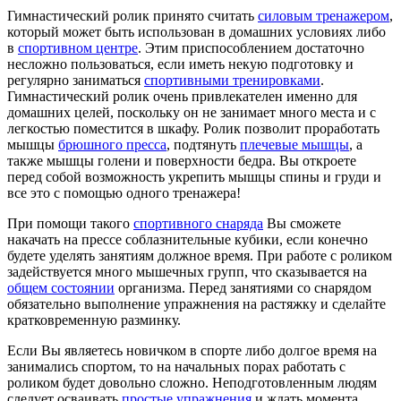
Гимнастический ролик принято считать
силовым тренажером
,
который может быть использован в домашних условиях либо
в
спортивном центре
. Этим приспособлением достаточно
несложно пользоваться, если иметь некую подготовку и
регулярно заниматься
спортивными тренировками
.
Гимнастический ролик очень привлекателен именно для
домашних целей, поскольку он не занимает много места и с
легкостью поместится в шкафу. Ролик позволит проработать
мышцы
брюшного пресса
, подтянуть
плечевые мышцы
, а
также мышцы голени и поверхности бедра. Вы откроете
перед собой возможность укрепить мышцы спины и груди и
все это с помощью одного тренажера!
При помощи такого
спортивного снаряда
Вы сможете
накачать на прессе соблазнительные кубики, если конечно
будете уделять занятиям должное время. При работе с роликом
задействуется много мышечных групп, что сказывается на
общем состоянии
организма. Перед занятиями со снарядом
обязательно выполнение упражнения на растяжку и сделайте
кратковременную разминку.
Если Вы являетесь новичком в спорте либо долгое время на
занимались спортом, то на начальных порах работать с
роликом будет довольно сложно. Неподготовленным людям
следует осваивать
простые упражнения
и ждать момента,