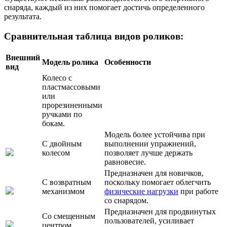
снаряда, каждый из них помогает достичь определенного
результата.
Сравнительная таблица видов роликов:
Внешний
Модель ролика
Особенности
вид
Колесо с
пластмассовыми
или
прорезиненными
ручками по
бокам.
Модель более устойчива при
С двойным
выполнении упражнений,
колесом
позволяет лучше держать
равновесие.
Предназначен для новичков,
С возвратным
поскольку помогает облегчить
механизмом
физические нагрузки
при работе
со снарядом.
Предназначен для продвинутых
Со смещенным
пользователей, усиливает
центром