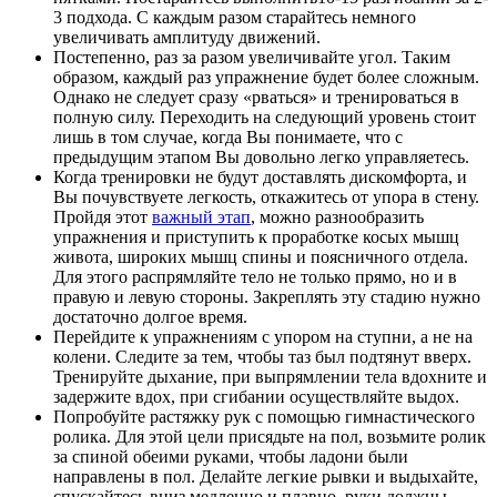
3 подхода. С каждым разом старайтесь немного
увеличивать амплитуду движений.
Постепенно, раз за разом увеличивайте угол. Таким
образом, каждый раз упражнение будет более сложным.
Однако не следует сразу «рваться» и тренироваться в
полную силу. Переходить на следующий уровень стоит
лишь в том случае, когда Вы понимаете, что с
предыдущим этапом Вы довольно легко управляетесь.
Когда тренировки не будут доставлять дискомфорта, и
Вы почувствуете легкость, откажитесь от упора в стену.
Пройдя этот
важный этап
, можно разнообразить
упражнения и приступить к проработке косых мышц
живота, широких мышц спины и поясничного отдела.
Для этого распрямляйте тело не только прямо, но и в
правую и левую стороны. Закреплять эту стадию нужно
достаточно долгое время.
Перейдите к упражнениям с упором на ступни, а не на
колени. Следите за тем, чтобы таз был подтянут вверх.
Тренируйте дыхание, при выпрямлении тела вдохните и
задержите вдох, при сгибании осуществляйте выдох.
Попробуйте растяжку рук с помощью гимнастического
ролика. Для этой цели присядьте на пол, возьмите ролик
за спиной обеими руками, чтобы ладони были
направлены в пол. Делайте легкие рывки и выдыхайте,
спускайтесь вниз медленно и плавно, руки должны