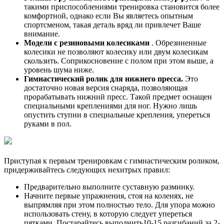
такими приспособлениями тренировка становится более
комфортной, однако если Вы являетесь опытным
спортсменом, такая деталь вряд ли привлечет Ваше
внимание.
Модели с резиновыми колесиками
. Обрезиненные
колесики не позволяют колесику или двум колесикам
скользить. Соприкосновение с полом при этом выше, а
уровень шума ниже.
Гимнастический ролик для нижнего пресса.
Это
достаточно новая версия снаряда, позволяющая
прорабатывать нижний пресс. Такой предмет оснащен
специальными креплениями для ног. Нужно лишь
опустить ступни в специальные крепления, упереться
руками в пол.
Приступая к первым тренировкам с гимнастическим роликом,
придерживайтесь следующих нехитрых правил:
Предварительно выполните суставную разминку.
Начните первые упражнения, стоя на коленях, не
выпрямляя при этом полностью тело. Для упора можно
использовать стену, в которую следует упереться
пятками. Постарайтесь выполнить10-15 разгибаний за 2-