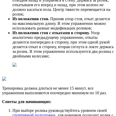
отводим назад и упираемся в стену. Держась за ролик,
откатываем его вперед и назад, при этом колено не
должно касаться пола. Центр тяжести перемещается на
ролик;
Из положения стоя.
Приняв упор стоя, откат делается
на максимальную длину. В этом упражнении можно
использовать разные модификации роликов;
Из положения стоя с откатами в сторону.
Упор
аналогично предыдущему упражнению, откаты
делаются поочередно в сторону, при этом одной рукой
делается откат в сторону, вторая согнута в локте держась
за ролик. В этом упражнении используются два ролика с
двойными колесами;
Тренировка должна длиться не менее 15 минут, все
упражнения выполняются поочередно минимум по 10 раз.
Советы для начинающих:
При выборе ролика руководствуйтесь уровнем своей
спортивной подготовки
, для новичков подходит ролик с