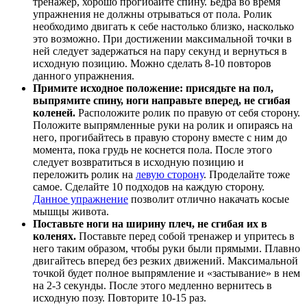
тренажер, хорошо прогибайте спину. Бедра во время
упражнения не должны отрываться от пола. Ролик
необходимо двигать к себе настолько близко, насколько
это возможно. При достижении максимальной точки в
ней следует задержаться на пару секунд и вернуться в
исходную позицию. Можно сделать 8-10 повторов
данного упражнения.
Примите исходное положение: присядьте на пол,
выпрямите спину, ноги направьте вперед, не сгибая
коленей.
Расположите ролик по правую от себя сторону.
Положите выпрямленные руки на ролик и опираясь на
него, прогибайтесь в правую сторону вместе с ним до
момента, пока грудь не коснется пола. После этого
следует возвратиться в исходную позицию и
переложить ролик на
левую сторону
. Проделайте тоже
самое. Сделайте 10 подходов на каждую сторону.
Данное упражнение
позволит отлично накачать косые
мышцы живота.
Поставьте ноги на ширину плеч, не сгибая их в
коленях.
Поставьте перед собой тренажер и упритесь в
него таким образом, чтобы руки были прямыми. Плавно
двигайтесь вперед без резких движений. Максимальной
точкой будет полное выпрямление и «застывание» в нем
на 2-3 секунды. После этого медленно вернитесь в
исходную позу. Повторите 10-15 раз.