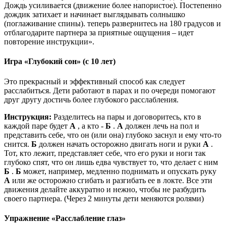
Дождь усиливается (движение более напористое). Постепенно
дождик затихает и начинает выглядывать солнышко
(поглаживание спины). теперь развернитесь на 180 градусов и
отблагодарите партнера за приятные ощущения – идет
повторение инструкции».
Игра «Глубокий сон» (с 10 лет)
Это прекрасный и эффективный способ как следует
расслабиться. Дети работают в парах и по очереди помогают
друг другу достичь более глубокого расслабления.
Инструкция:
Разделитесь на пары и договоритесь, кто в
каждой паре будет
А
, а кто -
Б
.
А
должен лечь на пол и
представить себе, что он (или она) глубоко заснул и ему что-то
снится.
Б
должен начать осторожно двигать ноги и руки
А
.
Тот, кто лежит, представляет себе, что его руки и ноги так
глубоко спят, что он лишь едва чувствует то, что делает с ним
Б
.
Б
может, например, медленно поднимать и опускать руку
А
или же осторожно сгибать и разгибать ее в локте. Все эти
движения делайте аккуратно и нежно, чтобы не разбудить
своего партнера. (Через 2 минуты дети меняются ролями)
Упражнение «Расслабление глаз»