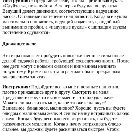
Инструкция:
«Представьте себе, что вы – резиновая кукла.
«Сдуйтесь», пожалуйста. А теперь я буду вас «надувать».
Ведущий делает движения, соответствующие надуванию
насоса. Остальные постепенно напрягаются. Когда все куклы
максимально напряглись, ведущий издает звук, подобный
выниманию пробки, а «надувные куклы» с шипящим звуком
постепенно сдуваются».
Дрожащее желе
Эта игра помогает пробудить новые жизненные силы после
долгой сидячей работы, требующей сосредоточенности. После
нее дети могут с новыми силами и вниманием начинать
новую тему. Кроме того, эта игра может быть прекрасным
завершением занятия.
Инструкция:
Подойдите все ко мне и встаньте напротив,
плотно прижавшись друг к другу. Смотрите на меня.
Представьте себе, что вы все вместе - это блюдо с желе.
Можете ли вы сказать мне, какое это желе на вкус?
Ванильное, банановое, малиновое? Хорошо, пусть вы будете
блюдом с малиновым желе. Я сейчас начну встряхивать блюдо
с желе. Когда я буду легонько его встряхивать, вы будете
раскачиваться медленно. Когда я начну встряхивать блюдо
сильнее, вы должны будете раскачиваться быстрее. Чтобы