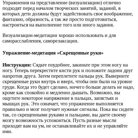
Упражнения на представление (визуализацию) отлично
подходят перед началом творческих занятий, заданий, в
которых дети должны будут задействовать свое воображение,
фантазию, образность, а так же просто подготовиться,
настроиться на выполнение того или иного задания.
Визуализации-медитации хорошо использовать и для
саморасслабления, саморелаксации.
Упражнение-медитация «Скрещенные руки»
Инструкция:
Сядьте поудобнее, закиньте при этом ногу на
ногу. Теперь перекрестите кисти рук и положите ладони друг
напротив друга. Затем переплетите пальцы рук. Выверните
скрещенные руки внутрь и вверх, чтобы они были на уровне
груди. Когда это будет сделано, ничего больше делать не надо,
кроме как спокойно и медленно дышать. Возможно, вы
ощутите некоторое напряжение в пальцах, запястьях и
мышцах рук. Это означает, что упражнение выполняется
правильно и мозг получает нужные сигналы. Пока вы сидите
так, со скрещенными руками и пальцами, вы даете своему
мозгу возможность успокоиться. Пусть разные мысли
приходят вам на ум, не останавливайте их и не управляйте
ими.