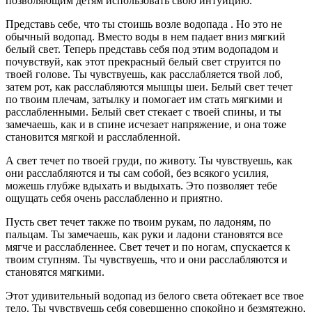
позволяющим детям использовать свою интуицию.
Представь себе, что ты стоишь возле водопада . Но это не
обычный водопад. Вместо воды в нем падает вниз мягкий
белый свет. Теперь представь себя под этим водопадом и
почувствуй, как этот прекрасный белый свет струится по
твоей голове. Ты чувствуешь, как расслабляется твой лоб,
затем рот, как расслабляются мышцы шеи. Белый свет течет
по твоим плечам, затылку и помогает им стать мягкими и
расслабленными. Белый свет стекает с твоей спины, и ты
замечаешь, как и в спине исчезает напряжение, и она тоже
становится мягкой и расслабленной.
А свет течет по твоей груди, по животу. Ты чувствуешь, как
они расслабляются и ты сам собой, без всякого усилия,
можешь глубже вдыхать и выдыхать. Это позволяет тебе
ощущать себя очень расслабленно и приятно.
Пусть свет течет также по твоим рукам, по ладоням, по
пальцам. Ты замечаешь, как руки и ладони становятся все
мягче и расслабленнее. Свет течет и по ногам, спускается к
твоим ступням. Ты чувствуешь, что и они расслабляются и
становятся мягкими.
Этот удивительный водопад из белого света обтекает все твое
тело. Ты чувствуешь себя совершенно спокойно и безмятежно,