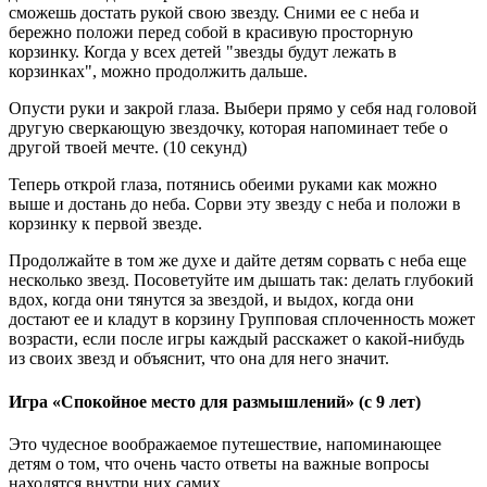
сможешь достать рукой свою звезду. Сними ее с неба и
бережно положи перед собой в красивую просторную
корзинку. Когда у всех детей "звезды будут лежать в
корзинках", можно продолжить дальше.
Опусти руки и закрой глаза. Выбери прямо у себя над головой
другую сверкающую звездочку, которая напоминает тебе о
другой твоей мечте. (10 секунд)
Теперь открой глаза, потянись обеими руками как можно
выше и достань до неба. Сорви эту звезду с неба и положи в
корзинку к первой звезде.
Продолжайте в том же духе и дайте детям сорвать с неба еще
несколько звезд. Посоветуйте им дышать так: делать глубокий
вдох, когда они тянутся за звездой, и выдох, когда они
достают ее и кладут в корзину Групповая сплоченность может
возрасти, если после игры каждый расскажет о какой-нибудь
из своих звезд и объяснит, что она для него значит.
Игра «Спокойное место для размышлений» (с 9 лет)
Это чудесное воображаемое путешествие, напоминающее
детям о том, что очень часто ответы на важные вопросы
находятся внутри них самих.