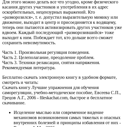
Для этого можно делать все что угодно, кроме физического
касания других участников и употребления в их адрес
оскорбительных, нецензурных выражений. Кто
«разморозился», т. е. допустил выразительную мимику или
движение, выходит в центр и присоединяется к водящему,
теперь они пытаются активизировать других участников уже
вдвоем. Каждый последующий «разморозившийся» тоже
выходит к ним. Побеждает тот, кто дольше всего сможет
сохранить невозмутимость.
Часть 1. Произвольная регуляция поведения.
Часть 2. Целеполагание, преодоление проблем.
Часть 3. Техники релаксации, снятия напряжения.
Рекомендуемая литература.
Бесплатно скачать электронную книгу в удобном формате,
смотреть и читать:
Скачать книгу Лучшие упражнения для обучения
саморегуляции, учебно-методическое пособие, Евсеева С.П.,
Грецов А.Г., 2006 - fileskachat.com, быстрое и бесплатное
скачивание.
Исцеление мыслью или современное видение
механизмов возникновения самых тяжелых и опасных
внутренних болезней и принципы избавления от них -