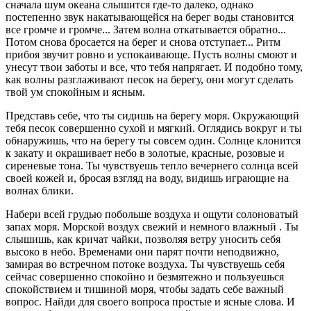
сначала шум океана слышится где-то далеко, однако
постепенно звук накатывающейся на берег воды становится
все громче и громче... Затем волна откатывается обратно...
Потом снова бросается на берег и снова отступает... Ритм
прибоя звучит ровно и успокаивающе. Пусть волны смоют и
унесут твои заботы и все, что тебя напрягает. И подобно тому,
как волны разглаживают песок на берегу, они могут сделать
твой ум спокойным и ясным.
Представь себе, что ты сидишь на берегу моря. Окружающий
тебя песок совершенно сухой и мягкий. Оглядись вокруг и ты
обнаружишь, что на берегу ты совсем один. Солнце клонится
к закату и окрашивает небо в золотые, красные, розовые и
сиреневые тона. Ты чувствуешь тепло вечернего солнца всей
своей кожей и, бросая взгляд на воду, видишь играющие на
волнах блики.
Набери всей грудью побольше воздуха и ощути солоноватый
запах моря. Морской воздух свежий и немного влажный . Ты
слышишь, как кричат чайки, позволяя ветру уносить себя
высоко в небо. Временами они парят почти неподвижно,
замирая во встречном потоке воздуха. Ты чувствуешь себя
сейчас совершенно спокойно и безмятежно и пользуешься
спокойствием и тишиной моря, чтобы задать себе важный
вопрос. Найди для своего вопроса простые и ясные слова. И