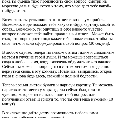
пока ты будешь тихо произносить свой вопрос, смотри на
морскую даль и будь готов к тому, что море даст тебе какой-
нибудь ответ.
Возможно, ты услышишь этот ответ сквозь шум прибоя...
Возможно, море покажет тебе какую-нибудь картину, какой-то
образ... Возможно, ты ощутишь в себе какое-то чувство,
которое поможет тебе найти правильный ответ... Может быть
итак, что море просто подскажет тебе новые слова, чтобы ты
смог четко и ясно сформулировать свой вопрос (30 секунд).
В любом случае, теперь ты знаком с этим тихим и спокойным
местом в глубине твоей души. И ты можешь возвращаться
сюда в любое время, когда захочешь обдумать что-то важное.
Сейчас ты можешь попрощаться с этим местом и медленно
вернуться сюда, в эту комнату. Потянись, выпрямись, открой
глаза и снова будь здесь, свежий и полный бодрости.
Теперь возьми листок бумаги и нарисуй картину. Ты можешь
нарисовать то место у моря, где ты сейчас был, или то
чувство, которое ты испытал, или твой вопрос, или
полученный ответ. Нарисуй то, что ты считаешь нужным (10
минут).
В заключение дайте детям возможность небольшими
группами обсудить свои рисунки).