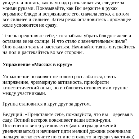
увидеть и понять, как вам надо раскачиваться, следите за
моими руками. Показывайте, как Вы держите в руках
огромное блюдо и встряхиваете его, сначала легко, а потом
все сильнее и сильнее. Затем резко остановитесь - дрожащее
желе успокоится не сразу
.
Теперь представьте себе, что я забыла убрать блюдо с желе и
оставила ее на солнце. И что стало с замечательным желе?
Оно начало таять и растекаться. Начинайте таять, опускайтесь
на пол и растекайтесь во все стороны.
Упражнение «Массаж в кругу»
Упражнение позволяет не только расслабиться, снять
напряжение, чрезмерную активность, приобрести
кинестетический опыт, но и сблизить отношения в группе
между участниками.
Группа становится в круг друг за другом.
Ведущий: «Представьте себе, пожалуйста, что вы – деревья в
саду. Летний ветерок покачивает ваши ветки-руки.
Постепенно ветер усиливается (амплитуда движений
увеличивается) и начинает идти мелкий дождик (кончиками
пальцев легко стучите по спине стоящего впереди участника).