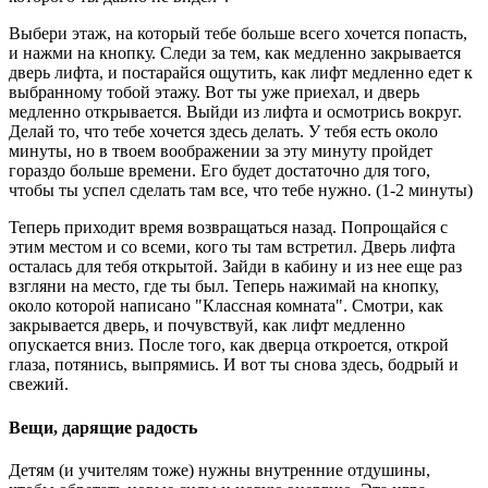
Выбери этаж, на который тебе больше всего хочется попасть,
и нажми на кнопку. Следи за тем, как медленно закрывается
дверь лифта, и постарайся ощутить, как лифт медленно едет к
выбранному тобой этажу. Вот ты уже приехал, и дверь
медленно открывается. Выйди из лифта и осмотрись вокруг.
Делай то, что тебе хочется здесь делать. У тебя есть около
минуты, но в твоем воображении за эту минуту пройдет
гораздо больше времени. Его будет достаточно для того,
чтобы ты успел сделать там все, что тебе нужно. (1-2 минуты)
Теперь приходит время возвращаться назад. Попрощайся с
этим местом и со всеми, кого ты там встретил. Дверь лифта
осталась для тебя открытой. Зайди в кабину и из нее еще раз
взгляни на место, где ты был. Теперь нажимай на кнопку,
около которой написано "Классная комната". Смотри, как
закрывается дверь, и почувствуй, как лифт медленно
опускается вниз. После того, как дверца откроется, открой
глаза, потянись, выпрямись. И вот ты снова здесь, бодрый и
свежий.
Вещи, дарящие радость
Детям (и учителям тоже) нужны внутренние отдушины,