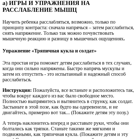
а) ИГРЫ И УПРАЖНЕНИЯ НА
РАССЛАБЛЕНИЕ МЫШЦ
Научить ребенка расслабляться, возможно, только по
принципу контраста: сначала напрячься – затем расслабиться,
снять напряжение. Только так можно почувствовать
мышечную реакцию и разницу в мышечных ощущениях
.
Упражнение «Тряпичная кукла и солдат»
Эта простая игра поможет детям расслабиться в тех случаях,
когда они сильно напряжены. Быстро напрячь мускулы и
затем их отпустить - это испытанный и надежный способ
расслабиться
.
Инструкция:
Пожалуйста, все встаньте и расположитесь так,
чтобы вокруг каждого из вас было свободное место.
Полностью выпрямитесь и вытянитесь в струнку, как солдат.
Застыньте в этой позе, как будто вы одеревенели, и не
двигайтесь, примерно вот так... (Покажите детям эту позу.)
А теперь наклонитесь вперед и расставьте руки, чтобы они
болтались как тряпки. Станьте такими же мягкими и
подвижными, как тряпичная кукла. (Покажите детям и эту