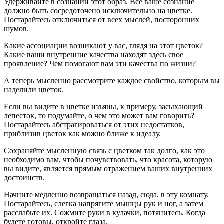
Удерживайте в сознании этот образ. Все ваше сознание
должно быть сосредоточено исключительно на цветке.
Постарайтесь отключиться от всех мыслей, посторонних
шумов.
Какие ассоциации возникают у вас, глядя на этот цветок?
Какие ваши внутренние качества находят здесь свое
проявление? Чем помогают вам эти качества по жизни?
А теперь мысленно рассмотрите каждое свойство, которым вы
наделили цветок.
Если вы видите в цветке изъяны, к примеру, засыхающий
лепесток, то подумайте, о чем это может вам говорить?
Постарайтесь абстрагироваться от этих недостатков,
приблизив цветок как можно ближе к идеалу.
Сохраняйте мысленную связь с цветком так долго, как это
необходимо вам, чтобы почувствовать, что красота, которую
вы видите, является прямым отражением ваших внутренних
достоинств.
Начните медленно возвращаться назад, сюда, в эту комнату.
Постарайтесь, слегка напрягите мышцы рук и ног, а затем
расслабьте их. Сожмите руки в кулачки, потянитесь. Когда
будете готовы, откройте глаза.