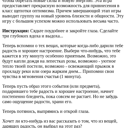
чтобы обретать новые силы и новую энергию. Эта игра
предоставляет прекрасную возможность для привнесения в
класс щепотки оптимизма. Причем завершающий этап игры
выводит группу на новый уровень близости и общности. Эту
игру с большим успехом можно использовать весьма часто.
Инструкция:
Сядьте поудобнее и закройте глаза. Сделайте
три глубоких вдоха и выдоха...
Теперь вспомни о тех вещах, которые когда-либо дарили тебе
радость и хорошее настроение. Выбери что-нибудь, что тебе
кажется в эту минуту особенно приятным. Возможно, это
будут капли дождя на лепестках розы, возможно - уютное
тепло твоей постели, возможно - освежающий прыжок в
прохладу реки или озера жарким днем... Припомни свои
чувства в мгновения счастья (1 минута).
Теперь пусть образ этого события (или предмета),
подарившего тебе радость и хорошее настроение, начнет
постепенно бледнеть, пока совсем не растает. Но не забудь
само ощущение радости, храни его.
Теперь потянись, выпрямись и открой глаза.
Хочет ли кто-нибудь из вас рассказать о том, что из вещей,
дарящих радость, он выбрал на этот раз?