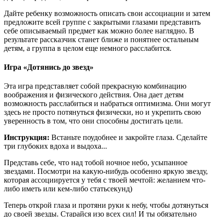
Дайте ребенку возможность описать свои ассоциации и затем
предложите всей группе с закрытыми глазами представить
себе описываемый предмет как можно более наглядно. В
результате рассказчик станет ближе и понятнее остальным
детям, а группа в целом еще немного расслабится.
Игра «Дотянись до звезд»
Эта игра представляет собой прекрасную комбинацию
воображения и физического действия. Она дает детям
возможность расслабиться и набраться оптимизма. Они могут
здесь не просто потянуться физически, но и укрепить свою
уверенность в том, что они способны достигать цели
.
Инструкция:
Встаньте поудобнее и закройте глаза. Сделайте
три глубоких вдоха и выдоха...
Представь себе, что над тобой ночное небо, усыпанное
звездами. Посмотри на какую-нибудь особенно яркую звезду,
которая ассоциируется у тебя с твоей мечтой: желанием что-
либо иметь или кем-либо статьсекунд)
Теперь открой глаза и протяни руки к небу, чтобы дотянуться
до своей звезды. Старайся изо всех сил! И ты обязательно