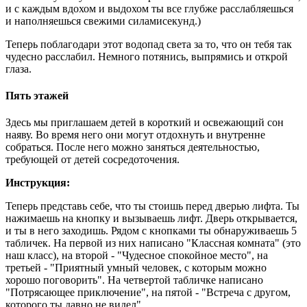
и с каждым вдохом и выдохом ты все глубже расслабляешься
и наполняешься свежими силамисекунд.)
Теперь поблагодари этот водопад света за то, что он тебя так
чудесно расслабил. Немного потянись, выпрямись и открой
глаза.
Пять этажей
Здесь мы приглашаем детей в короткий и освежающий сон
наяву. Во время него они могут отдохнуть и внутренне
собраться. После него можно заняться деятельностью,
требующей от детей сосредоточения.
Инструкция:
Теперь представь себе, что ты стоишь перед дверью лифта. Ты
нажимаешь на кнопку и вызываешь лифт. Дверь открывается,
и ты в него заходишь. Рядом с кнопками ты обнаруживаешь 5
табличек. На первой из них написано "Классная комната" (это
наш класс), на второй - "Чудесное спокойное место", на
третьей - "Приятный умный человек, с которым можно
хорошо поговорить". На четвертой табличке написано
"Потрясающее приключение", на пятой - "Встреча с другом,
которого ты давно не видел".