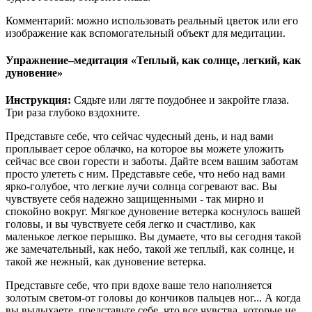
Комментарий: можно использовать реальный цветок или его
изображение как вспомогательный объект для медитации.
Упражнение–медитация «Теплый, как солнце, легкий, как
дуновение»
Инструкция:
Сядьте или лягте поудобнее и закройте глаза.
Три раза глубоко вздохните.
Представьте себе, что сейчас чудесный день, и над вами
проплывает серое облачко, на которое вы можете уложить
сейчас все свои горести и заботы. Дайте всем вашим заботам
просто улететь с ним. Представьте себе, что небо над вами
ярко-голубое, что легкие лучи солнца согревают вас. Вы
чувствуете себя надежно защищенными - так мирно и
спокойно вокруг. Мягкое дуновение ветерка коснулось вашей
головы, и вы чувствуете себя легко и счастливо, как
маленькое легкое перышко. Вы думаете, что вы сегодня такой
же замечательный, как небо, такой же теплый, как солнце, и
такой же нежный, как дуновение ветерка.
Представьте себе, что при вдохе ваше тело наполняется
золотым светом-от головы до кончиков пальцев ног... А когда
вы выдыхаете, представьте себе, что все чувства, которые не