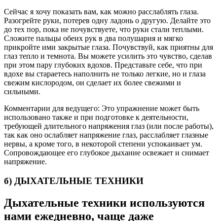
Сейчас я хочу показать вам, как можно расслаблять глаза.
Разогрейте руки, потерев одну ладонь о другую. Делайте это
до тех пор, пока не почувствуете, что руки стали теплыми.
Сложите пальцы обе­их рук в два полушария и мягко
прикройте ими закрытые глаза. Почувствуй, как приятны для
глаз тепло и темнота. Вы мо­жете усилить это чувство, сделав
при этом пару глубоких вдо­хов. Представьте себе, что при
вдохе вы стараетесь наполнить не только легкие, но и глаза
свежим кислородом, он сделает их более свежими и
сильными.
Комментарии для ведущего: Это упражнение может быть
использовано также и при подготовке к деятельности,
требующей длительного напряжения глаз (или после работы),
так как оно ослабляет напря­жение глаз, расслабляет глазные
нервы, а кроме того, в неко­торой степени успокаивает ум.
Сопровождающее его глубокое дыхание освежает и снимает
напряжение.
б) ДЫХАТЕЛЬНЫЕ ТЕХНИКИ
Дыхательные техники используются
нами ежедневно, чаще даже