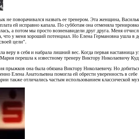
ык не поворачивался назвать ее тренером. Эта женщина, Васильк
плата ей исправно капала. По субботам она отменяла тренировки.
щалась, а потом мы просто возненавидели друг друга. Меня отчисл
а, что у меня хороший потенциал. Но Елена Германовна ушла в дек
своей цели".
ла веру в себя и набрала лишний вес. Когда первая наставница 
 Мария перешла к известному тренеру Виктору Николаевичу Куд
ия прыжков она была обязана Виктору Николаевичу. Но добитьс
енно Елена Анатольевна помогла ей обрести уверенность в себе
рии также отличались частым использованием классической му