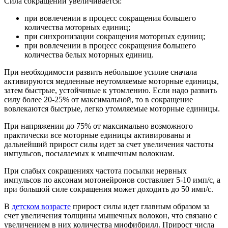
Сила сокращений увеличивается:
при вовлечении в процесс сокращения большего
количества моторных единиц;
при синхронизации сокращения моторных единиц;
при вовлечении в процесс сокращения большего
количества белых моторных единиц.
При необходимости развить небольшое усилие сначала
активируются медленные неутомляемые моторные единицы,
затем быстрые, устойчивые к утомлению. Если надо развить
силу более 20-25% от максимальной, то в сокращение
вовлекаются быстрые, легко утомляемые моторные единицы.
При напряжении до 75% от максимально возможного
практически все моторные единицы активированы и
дальнейший прирост силы идет за счет увеличения частоты
импульсов, посылаемых к мышечным волокнам.
При слабых сокращениях частота посылки нервных
импульсов по аксонам мотонейронов составляет 5-10 имп/с, а
при большой силе сокращения может доходить до 50 имп/с.
В
детском возрасте
прирост силы идет главным образом за
счет увеличения толщины мышечных волокон, что связано с
увеличением в них количества миофибрилл. Прирост числа