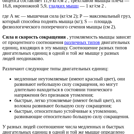
бицепса составляет 11,9 кг/см 2 , трехглавой мышцы плеча —
16,8, икроножной 5,9,
гладких мышц
— 1 кг/см 2 .
где А мс — мышечная сила (кг/см 2); Р — максимальный груз,
который способна поднять мышца (кг); S — площадь
физиологического поперечного сечения мышцы (см 2).
Сила и скорость сокращения
, утомляемость мышцы зависят
от процентного соотношения
различных типов
двигательных
единиц, входящих в эту мышцу. Соотношение разных типов
двигательных единиц в одной и той же мышце у разных
людей неодинаково.
Различают следующие типы двигательных единиц:
медленные неутомляемые (имеют красный цвет), они
развивают небольшую силу сокращения, но могут
длительно находиться в состоянии тонического
напряжения без признаков утомления;
быстрые, легко утомляемые (имеют белый цвет), их
волокна развивают большую силу сокращения;
быстрые, относительно устойчивые к утомлению,
развивающие относительно большую силу сокращения.
У разных людей соотношение числа медленных и быстрых
двигательных единиц в одной и той же мышце определено