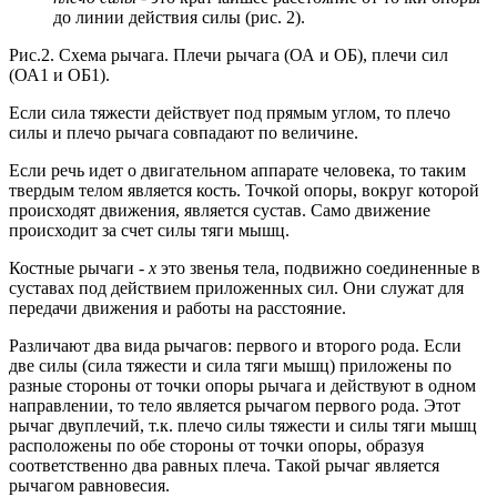
до линии действия силы (рис. 2).
Рис.2. Схема рычага. Плечи рычага (ОА и ОБ), плечи сил
(ОА1 и ОБ1).
Если сила тяжести действует под прямым углом, то плечо
силы и плечо рычага совпадают по величине.
Если речь идет о двигательном аппарате человека, то таким
твердым телом является кость. Точкой опоры, вокруг которой
происходят движения, является сустав. Само движение
происходит за счет силы тяги мышц.
Костные рычаги -
х
это звенья тела, подвижно соединенные в
суставах под действием приложенных сил. Они служат для
передачи движения и работы на расстояние.
Различают два вида рычагов: первого и второго рода. Если
две силы (сила тяжести и сила тяги мышц) приложены по
разные стороны от точки опоры рычага и действуют в одном
направлении, то тело является рычагом первого рода. Этот
рычаг двуплечий, т.к. плечо силы тяжести и силы тяги мышц
расположены по обе стороны от точки опоры, образуя
соответственно два равных плеча. Такой рычаг является
рычагом равновесия.