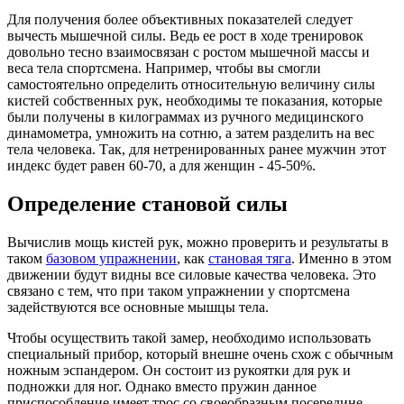
Для получения более объективных показателей следует
вычесть мышечной силы. Ведь ее рост в ходе тренировок
довольно тесно взаимосвязан с ростом мышечной массы и
веса тела спортсмена. Например, чтобы вы смогли
самостоятельно определить относительную величину силы
кистей собственных рук, необходимы те показания, которые
были получены в килограммах из ручного медицинского
динамометра, умножить на сотню, а затем разделить на вес
тела человека. Так, для нетренированных ранее мужчин этот
индекс будет равен 60-70, а для женщин - 45-50%.
Определение становой силы
Вычислив мощь кистей рук, можно проверить и результаты в
таком
базовом упражнении
, как
становая тяга
. Именно в этом
движении будут видны все силовые качества человека. Это
связано с тем, что при таком упражнении у спортсмена
задействуются все основные мышцы тела.
Чтобы осуществить такой замер, необходимо использовать
специальный прибор, который внешне очень схож с обычным
ножным эспандером. Он состоит из рукоятки для рук и
подножки для ног. Однако вместо пружин данное
приспособление имеет трос со своеобразным посередине.