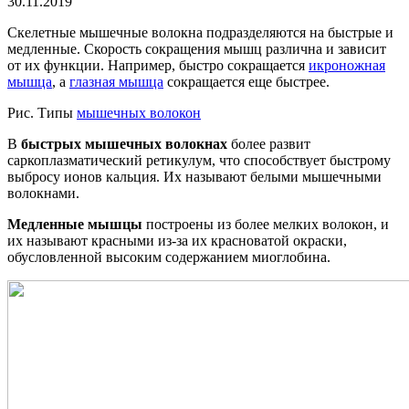
30.11.2019
Скелетные мышечные волокна подразделяются на быстрые и
медленные. Скорость сокращения мышц различна и зависит
от их функции. Например, быстро сокращается
икроножная
мышца
, а
глазная мышца
сокращается еще быстрее.
Рис. Типы
мышечных волокон
В
быстрых мышечных волокнах
более развит
саркоплазматический ретикулум, что способствует быстрому
выбросу ионов кальция. Их называют белыми мышечными
волокнами.
Медленные мышцы
построены из более мелких волокон, и
их называют красными из-за их красноватой окраски,
обусловленной высоким содержанием миоглобина.