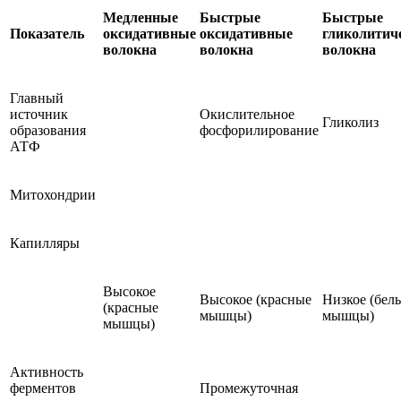
Медленные
Быстрые
Быстрые
Показатель
оксидативные
оксидативные
гликолитич
волокна
волокна
волокна
Главный
источник
Окислительное
Гликолиз
образования
фосфорилирование
АТФ
Митохондрии
Капилляры
Высокое
Высокое (красные
Низкое (бел
(красные
мышцы)
мышцы)
мышцы)
Активность
ферментов
Промежуточная