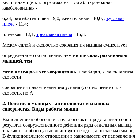
величинами (в килограммах на 1 см 2): икроножная +
камбаловидная -
6,24; разгибатели шеи - 9,0; жевательные - 10,0;
двуглавая
плеча
- 11,4;
плечевая - 12,1;
трехглавая плеча
- 16,8.
Между силой и скоростью сокращения мышцы существует
определенное соотношение:
чем выше сила, развиваемая
мышцей, тем
меньше скорость ее сокращения,
и наоборот, с нарастанием
скорости
сокращения падает величина усилия (соотношение сила -
скорость, по А.
2. Понятие о мышцах - антагонистах и мышцах-
синергистах.
Виды работы мышц
Выполнение любого двигательного акта представляет собой
результат содружественного действия ряда отдельных мышц,
так как на любой сустав действует не одна, а несколько мышц.
В функциональном отношении в зависимости от направления