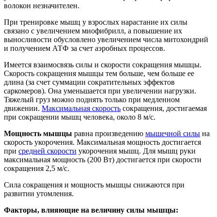
волокон незначителен.
При тренировке мышц у взрослых нарастание их силы
связано с увеличением миофибрилл, а повышение их
выносливости обусловлено увеличением числа митохондрий
и получением АТФ за счет аэробных процессов.
Имеется взаимосвязь силы и скорости сокращения мышцы.
Скорость сокращения мышцы тем больше, чем больше ее
длина (за счет суммации сократительных эффектов
саркомеров). Она уменьшается при увеличении нагрузки.
Тяжелый груз можно поднять только при медленном
движении.
Максимальная скорость
сокращения, достигаемая
при сокращении мышц человека, около 8 м/с.
Мощность мышцы
равна произведению
мышечной силы
на
скорость укорочения. Максимальная мощность достигается
при
средней скорости
укорочения мышц. Для мышц руки
максимальная мощность (200 Вт) достигается при скорости
сокращения 2,5 м/с.
Сила сокращения и мощность мышцы снижаются при
развитии утомления.
Факторы, влияющие на величину силы мышцы: