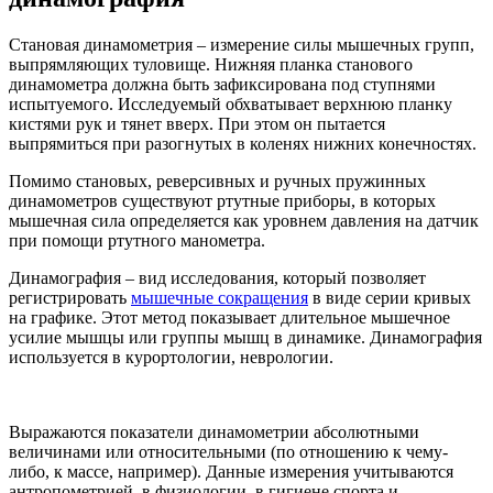
Становая динамометрия – измерение силы мышечных групп,
выпрямляющих туловище. Нижняя планка станового
динамометра должна быть зафиксирована под ступнями
испытуемого. Исследуемый обхватывает верхнюю планку
кистями рук и тянет вверх. При этом он пытается
выпрямиться при разогнутых в коленях нижних конечностях.
Помимо становых, реверсивных и ручных пружинных
динамометров существуют ртутные приборы, в которых
мышечная сила определяется как уровнем давления на датчик
при помощи ртутного манометра.
Динамография – вид исследования, который позволяет
регистрировать
мышечные сокращения
в виде серии кривых
на графике. Этот метод показывает длительное мышечное
усилие мышцы или группы мышц в динамике. Динамография
используется в курортологии, неврологии.
Выражаются показатели динамометрии абсолютными
величинами или относительными (по отношению к чему-
либо, к массе, например). Данные измерения учитываются
антропометрией, в физиологии, в гигиене спорта и