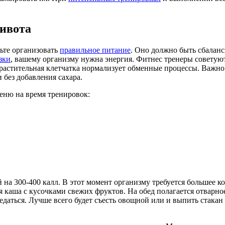
ивота
дьте организовать
правильное питание
. Оно должно быть сбалан
зки
, вашему организму нужна энергия. Фитнес тренеры советую
растительная клетчатка нормализует обменные процессы. Важно
 без добавления сахара.
еню на время тренировок:
на 300-400 калл. В этот момент организму требуется большее к
 каша с кусочками свежих фруктов. На обед полагается отварно
аедаться. Лучше всего будет съесть овощной или и выпить ста