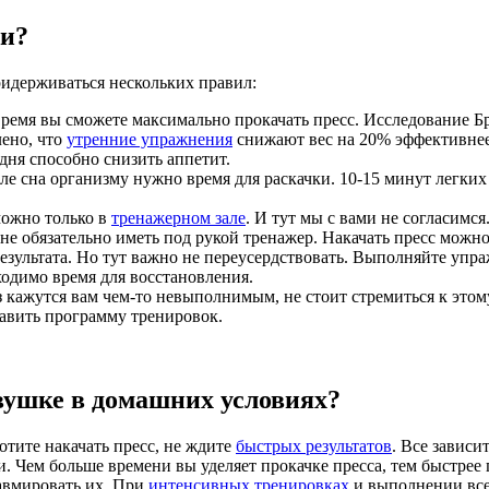
ки?
ридерживаться нескольких правил:
 время вы сможете максимально прокачать пресс. Исследование 
лено, что
утренние упражнения
снижают вес на 20% эффективнее,
ня способно снизить аппетит.
ле сна организму нужно время для раскачки. 10-15 минут легк
 можно только в
тренажерном зале
. И тут мы с вами не согласимс
не обязательно иметь под рукой тренажер. Накачать пресс можн
езультата. Но тут важно не переусердствовать. Выполняйте упра
одимо время для восстановления.
з кажутся вам чем-то невыполнимым, не стоит стремиться к этом
тавить программу тренировок.
евушке в домашних условиях?
тите накачать пресс, не ждите
быстрых результатов
. Все зависи
 Чем больше времени вы уделяет прокачке пресса, тем быстрее
равмировать их. При
интенсивных тренировках
и выполнении всех