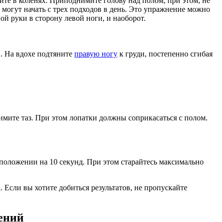
ите в коленях. Приподнимите голову над полом, при этом, не
могут начать с трех подходов в день. Это упражнение можно
й руки в сторону левой ноги, и наоборот.
и. На вдохе подтяните
правую ногу
к груди, постепенно сгибая
имите таз. При этом лопатки должны соприкасаться с полом.
м положении на 10 секунд. При этом старайтесь максимально
Если вы хотите добиться результатов, не пропускайте
ений