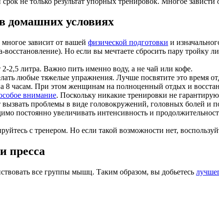
й срок не только результат упорных тренировок. Многое зависти
 в домашних условиях
 многое зависит от вашей
физической подготовки
и изначального
са-восстановление). Но если вы мечтаете сбросить пару тройку 
2-2,5 литра. Важно пить именно воду, а не чай или кофе.
елать любые тяжелые упражнения. Лучше посвятите это время от
вна 8 часам. При этом женщинам на полноценный отдых и восст
особое внимание
. Поскольку никакие тренировки не гарантируют
т вызвать проблемы в виде головокружений, головных болей и 
мо постоянно увеличивать интенсивность и продолжительность 
ируйтесь с тренером. Но если такой возможности нет, воспользу
и пресса
ствовать все группы мышц. Таким образом, вы добьетесь
лучшег