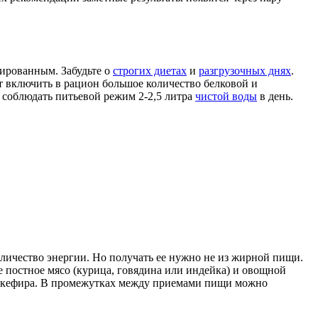
сированным. Забудьте о
строгих диетах
и
разгрузочных днях
.
т включить в рацион большое количество белковой и
 соблюдать питьевой режим 2-2,5 литра
чистой воды
в день.
оличество энергии. Но получать ее нужно не из жирной пищи.
е постное мясо (курица, говядина или индейка) и овощной
кан кефира. В промежутках между приемами пищи можно