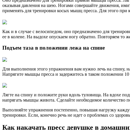
Оно предназначено для тренировки прямой мышцы пресса. Лягте
оказывая давления на шею. Ногами совершайте движения, имит
применять для тренировки косых мышц пресса. Для этого при к
Как и в случае с велосипедом, оно предназначено для трениро
ее в колене. На выдохе опускаем ногу обратно. Повторяем то ж
Подъем таза в положении лежа на спине
Для выполнения этого упражнения вам нужно лечь на спину, н
Напрягите мышцы пресса и задержитесь в таком положении 10 с
Лягте на спину и положите руки вдоль туловища. На вдохе под
напрягать мышцы живота. Сделайте необходимое количество по
Выполняйте упражнения постепенно, повышая нагрузку каждую 
тренировки. Если, конечно речь не идет о проблемах со здоров
Как накачать пресс девушке в домашни