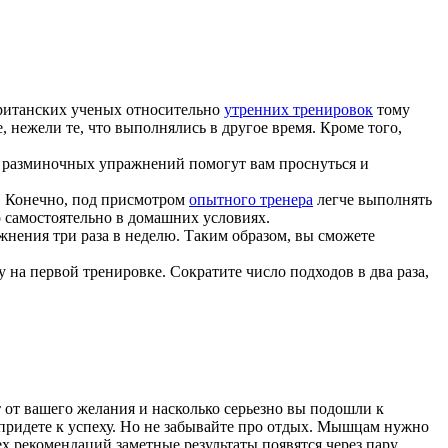
Британских ученых относительно
утренних тренировок
тому
 нежели те, что выполнялись в другое время. Кроме того,
их разминочных упражнений помогут вам проснуться и
я. Конечно, под присмотром
опытного тренера
легче выполнять
о самостоятельно в домашних условиях.
жнения три раза в неделю. Таким образом, вы сможете
у на первой тренировке. Сократите число подходов в два раза,
т от вашего желания и насколько серьезно вы подошли к
 придете к успеху. Но не забывайте про отдых. Мышцам нужно
 рекомендаций заметные результаты появятся через пару