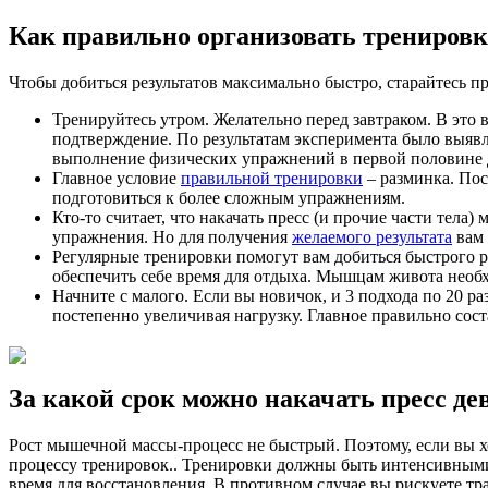
Как правильно организовать трениров
Чтобы добиться результатов максимально быстро, старайтесь п
Тренируйтесь утром. Желательно перед завтраком. В это
подтверждение. По результатам эксперимента было выяв
выполнение физических упражнений в первой половине д
Главное условие
правильной тренировки
– разминка. Пос
подготовиться к более сложным упражнениям.
Кто-то считает, что накачать пресс (и прочие части тела)
упражнения. Но для получения
желаемого результата
вам 
Регулярные тренировки помогут вам добиться быстрого р
обеспечить себе время для отдыха. Мышцам живота необх
Начните с малого. Если вы новичок, и 3 подхода по 20 ра
постепенно увеличивая нагрузку. Главное правильно сос
За какой срок можно накачать пресс д
Рост мышечной массы-процесс не быстрый. Поэтому, если вы хо
процессу тренировок.. Тренировки должны быть интенсивными.
время для восстановления. В противном случае вы рискуете т