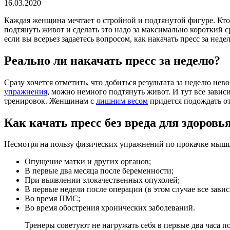
16.03.2020
Каждая женщина мечтает о стройной и подтянутой фигуре. Кто-т
подтянуть живот и сделать это надо за максимально короткий с
если вы всерьез задаетесь вопросом, как накачать пресс за нед
Реально ли накачать пресс за неделю?
Сразу хочется отметить, что добиться результата за неделю не
упражнения
, можно немного подтянуть живот. И тут все зави
тренировок. Женщинам с
лишним весом
придется подождать от 
Как качать пресс без вреда для здоровь
Несмотря на пользу физических упражнений по прокачке мышц 
Опущение матки и других органов;
В первые два месяца после беременности;
При выявлении злокачественных опухолей;
В первые недели после операции (в этом случае все завис
Во время ПМС;
Во время обострения хронических заболеваний.
Тренеры советуют не нагружать себя в первые два часа 