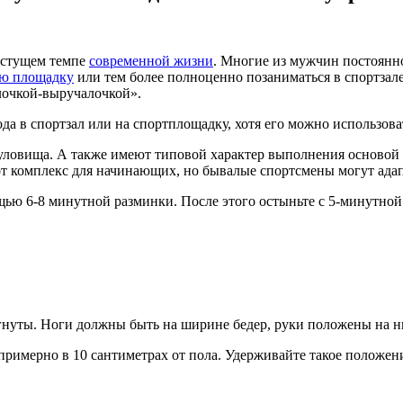
астущем темпе
современной жизни
. Многие из мужчин постоянно 
ю площадку
или тем более полноценно позаниматься в спортзале 
алочкой-выручалочкой».
да в спортзал или на спортплощадку, хотя его можно использова
ловища. А также имеют типовой характер выполнения основой 
 комплекс для начинающих, но бывалые спортсмены могут адапт
ощью 6-8 минутной разминки. После этого остыньте с 5-минутно
огнуты. Ноги должны быть на ширине бедер, руки положены на 
примерно в 10 сантиметрах от пола. Удерживайте такое положени