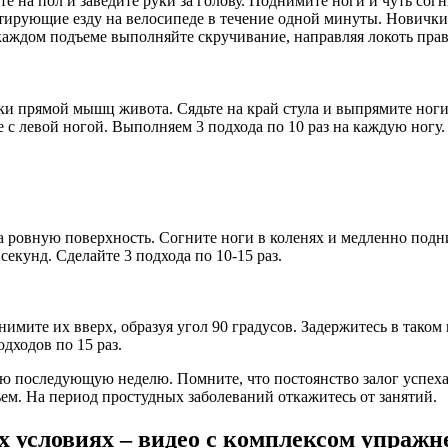
 на пол и заведите руки за голову. Поднимите ноги и чуть согн
ирующие езду на велосипеде в течение одной минуты. Новички 
аждом подъеме выполняйте скручивание, направляя локоть право
вки прямой мышц живота. Сядьте на край стула и выпрямите ног
е с левой ногой. Выполняем 3 подхода по 10 раз на каждую ногу.
а ровную поверхность. Согните ноги в коленях и медленно подн
екунд. Сделайте 3 подхода по 10-15 раз.
нимите их вверх, образуя угол 90 градусов. Задержитесь в тако
дходов по 15 раз.
последующую неделю. Помните, что постоянство залог успеха. 
ьем. На период простудных заболеваний откажитесь от занятий.
х условиях – видео с комплексом упражн