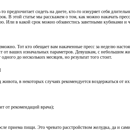
о предпочитает сидеть на диете, кто-то изнуряет себя длительн
рок. В этой статье мы расскажем о том, как можно накачать пре
елю. Или в какой срок можно обзавестись заветными кубиками и ч
возможно. Тот кто обещает вам накаченные пресс за неделю наст
сит от ваших изначальных параметров. Девушкам, с небольшим ж
одного до нескольких месяцев, но результат того стоит.
я
живота, в некоторых случаях рекомендуется воздержаться от и
ит от рекомендаций врача);
после приема пищи. Это чревато расстройством желудка, да и са