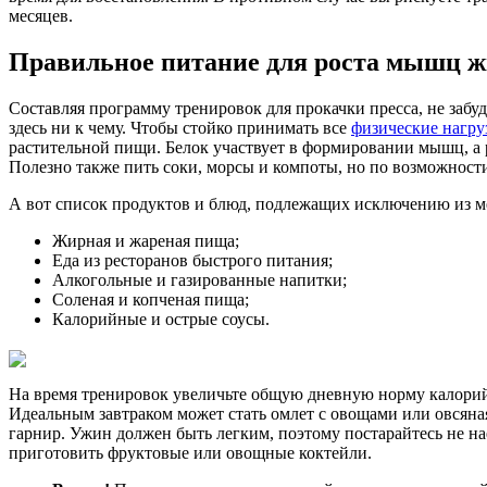
месяцев.
Правильное питание для роста мышц ж
Составляя программу тренировок для прокачки пресса, не забу
здесь ни к чему. Чтобы стойко принимать все
физические нагру
растительной пищи. Белок участвует в формировании мышц, а 
Полезно также пить соки, морсы и компоты, но по возможности
А вот список продуктов и блюд, подлежащих исключению из м
Жирная и жареная пища;
Еда из ресторанов быстрого питания;
Алкогольные и газированные напитки;
Соленая и копченая пища;
Калорийные и острые соусы.
На время тренировок увеличьте общую дневную норму калорий 
Идеальным завтраком может стать омлет с овощами или овсяная
гарнир. Ужин должен быть легким, поэтому постарайтесь не н
приготовить фруктовые или овощные коктейли.