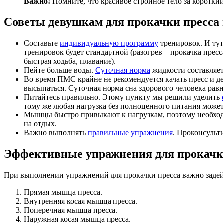
Важно!
Помните, что красивое стройное тело за коротки
Советы девушкам для прокачки пресса
Составьте
индивидуальную программу
тренировок. И тут
тренировок будет стандартной (разогрев – прокачка прес
быстрая ходьба, плавание).
Пейте больше воды.
Суточная норма
жидкости составляет 
Во время ПМС крайне не рекомендуется качать пресс и д
высыпаться. Суточная норма сна здорового человека ра
Питайтесь правильно. Этому пункту мы решили уделить
тому же любая нагрузка без полноценного питания може
Мышцы быстро привыкают к нагрузкам, поэтому необходи
на отдых.
Важно выполнять
правильные упражнения
. Проконсульт
Эффективные упражнения для прокачк
При выполнении упражнений для прокачки пресса важно задей
Прямая мышца пресса.
Внутренняя косая мышца пресса.
Поперечная мышца пресса.
Наружная косая мышца пресса.