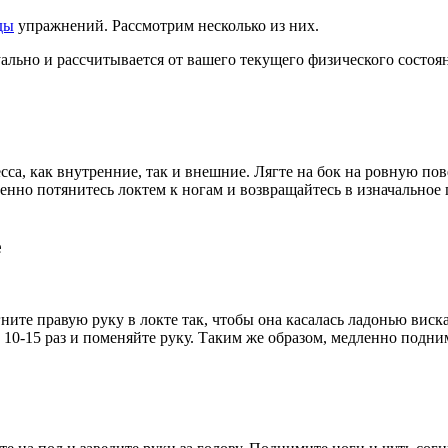
ды
упражнений. Рассмотрим несколько из них.
льно и рассчитывается от вашего текущего физического состоя
а, как внутренние, так и внешние. Лягте на бок на ровную пове
нно потянитесь локтем к ногам и возвращайтесь в изначальное 
е
ите правую руку в локте так, чтобы она касалась ладонью виск
0-15 раз и поменяйте руку. Таким же образом, медленно подним