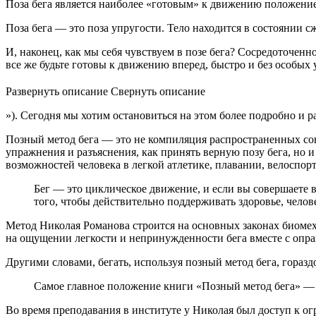
Поза бега является наиболее «готовым» к движению положением 
Поза бега — это поза упругости. Тело находится в состоянии
И, наконец, как мы себя чувствуем в позе бега? Сосредоточенно
все же будьте готовы к движению вперед, быстро и без особых 
Развернуть описание
Свернуть описание
»). Сегодня мы хотим остановиться на этом более подробно и 
Позный метод бега — это не компиляция распространенных сове
упражнения и разъяснения, как принять верную позу бега, но
возможностей человека в легкой атлетике, плавании, велоспор
Бег — это циклическое движение, и если вы совершаете в
того, чтобы действительно поддерживать здоровье, челов
Метод Николая Романова строится на основных законах биомех
на ощущении легкости и непринужденности бега вместе с опр
Другими словами, бегать, используя позный метод бега, горазд
Самое главное положение книги «Позный метод бега» — п
Во время преподавания в институте у Николая был доступ к огр