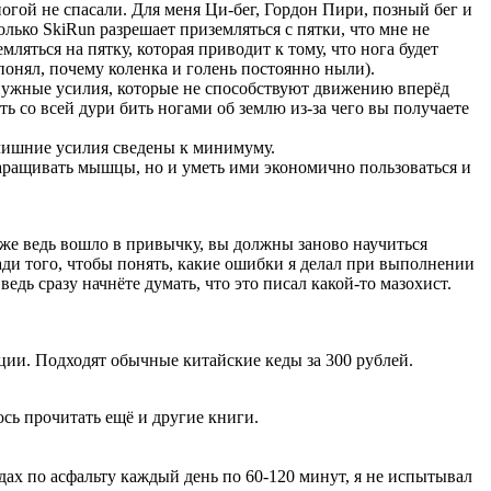
 ногой не спасали. Для меня Ци-бег, Гордон Пири, позный бег и
олько SkiRun разрешает приземляться с пятки, что мне не
мляться на пятку, которая приводит к тому, что нога будет
понял, почему коленка и голень постоянно ныли).
ненужные усилия, которые не способствуют движению вперёд
ть со всей дури бить ногами об землю из-за чего вы получаете
- лишние усилия сведены к минимуму.
наращивать мышцы, но и уметь ими экономично пользоваться и
 же ведь вошло в привычку, вы должны заново научиться
ради того, чтобы понять, какие ошибки я делал при выполнении
ведь сразу начнёте думать, что это писал какой-то мазохист.
ции. Подходят обычные китайские кеды за 300 рублей.
ось прочитать ещё и другие книги.
кедах по асфальту каждый день по 60-120 минут, я не испытывал