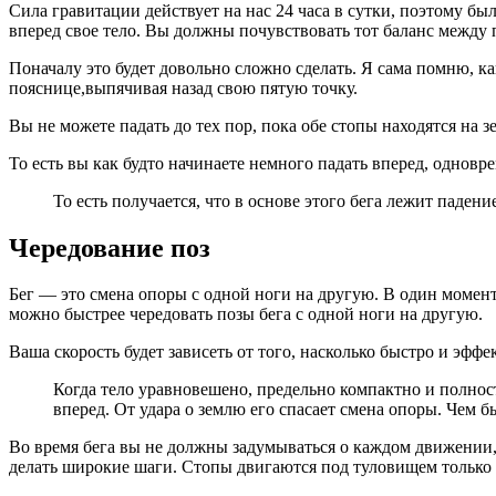
Сила гравитации действует на нас 24 часа в сутки, поэтому бы
вперед свое тело. Вы должны почувствовать тот баланс между 
Поначалу это будет довольно сложно сделать. Я сама помню, ка
пояснице,выпячивая назад свою пятую точку.
Вы не можете падать до тех пор, пока обе стопы находятся на з
То есть вы как будто начинаете немного падать вперед, однов
То есть получается, что в основе этого бега лежит падени
Чередование поз
Бег — это смена опоры с одной ноги на другую. В один момент
можно быстрее чередовать позы бега с одной ноги на другую.
Ваша скорость будет зависеть от того, насколько быстро и эффе
Когда тело уравновешено, предельно компактно и полност
вперед. От удара о землю его спасает смена опоры. Чем б
Во время бега вы не должны задумываться о каждом движении, и
делать широкие шаги. Стопы двигаются под туловищем только 