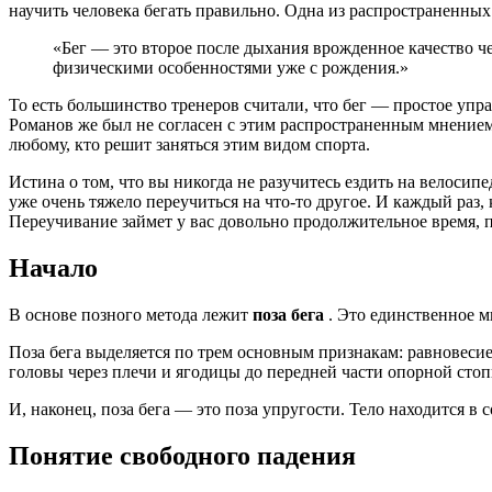
научить человека бегать правильно. Одна из распространенных
«Бег — это второе после дыхания врожденное качество че
физическими особенностями уже с рождения.»
То есть большинство тренеров считали, что бег — простое упр
Романов же был не согласен с этим распространенным мнением 
любому, кто решит заняться этим видом спорта.
Истина о том, что вы никогда не разучитесь ездить на велосип
уже очень тяжело переучиться на что-то другое. И каждый раз, 
Переучивание займет у вас довольно продолжительное время, п
Начало
В основе позного метода лежит
поза бега
. Это единственное м
Поза бега выделяется по трем основным признакам: равновесие
головы через плечи и ягодицы до передней части опорной стоп
И, наконец, поза бега — это поза упругости. Тело находится 
Понятие свободного падения