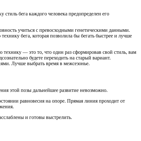
ку стиль бега каждого человека предопределен его
отовность учиться с превосходными генетическими данными.
технику бега, которая позволила бы бегать быстрее и лучше
ю технику — это то, что один раз сформировав свой стиль, вам
одсознательно будете переходить на старый вариант.
иями. Лучше выбрать время в межсезонье.
оения этой позы дальнейшее развитие невозможно.
состоянии равновесия на опоре. Прямая линия проходит от
жения.
асслаблены и готовы выстрелить.