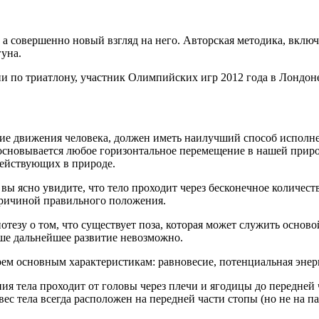
 а совершенно новый взгляд на него. Авторская методика, включ
гуна.
и по триатлону, участник Олимпийских игр 2012 года в Лондон
гие движения человека, должен иметь наилучший способ исполне
основывается любое горизонтальное перемещение в нашей приро
ействующих в природе.
вы ясно увидите, что тело проходит через бесконечное количес
ричиной правильного положения.
тезу о том, что существует поза, которая может служить осново
аше дальнейшее развитие невозможно.
рем основным характеристикам: равновесие, потенциальная энерг
иния тела проходит от головы через плечи и ягодицы до передне
вес тела всегда расположен на передней части стопы (но не на па