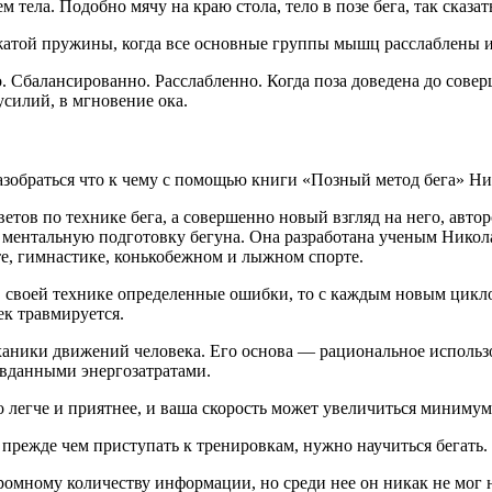
тела. Подобно мячу на краю стола, тело в позе бега, так сказать
 сжатой пружины, когда все основные группы мышц расслаблены 
. Сбалансированно. Расслабленно. Когда поза доведена до соверш
усилий, в мгновение ока.
разобраться что к чему с помощью книги «Позный метод бега» Н
тов по технике бега, а совершенно новый взгляд на него, автор
 и ментальную подготовку бегуна. Она разработана ученым Нико
те, гимнастике, конькобежном и лыжном спорте.
 своей технике определенные ошибки, то с каждым новым циклом
ек травмируется.
аники движений человека. Его основа — рациональное использов
авданными энергозатратами.
о легче и приятнее, и ваша скорость может увеличиться минимум 
режде чем приступать к тренировкам, нужно научиться бегать.
омному количеству информации, но среди нее он никак не мог на