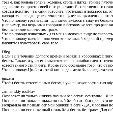
травм, как больна голень, коленка, стопа и пятка (точнее пято
т.д. являются просто своей интерпретацией естественного стиля
совсем понятно - вы сами говорите, что нельзя втыкаться т.к. 
находится впереди центра тяжести и будет выпрямленной, что т
Что по поводу гравитации - для меня имелось в виду не беско
(например, вы ведь сами говорили в беговом колесе про рассла
бесчисленное количество травм.
Что по поводу животных - для меня имелось в виду не скорость
Что по поводу племён - для меня это не самый хороший приме
научиться чувствовать своё тело.
Oleg
Если вы в течении долгого времени бегали в кроссовках с пят
бегать. Также, изучая его самостоятельно, ошибки сделать оче
естественного стиля бега. Кроме того осознание того, что от кр
Что по поводу Ци-бега - этой книги для меня было недостаточн
gmzern
Чтобы бегать естественным бегом, нужна низкопрофильная обу
znamenskiy rostislav
Позволяет ли только книжка позный бег бегать без травм... Я н
Позволяет ли только книжка позный бег бегать быстрее - это н
Исправила ли позный бег мои ошибки в беге - ДА, я осознал по 
Позволяет ли естественный стиль бега бегать без травм. Для се