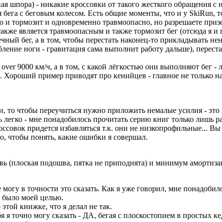
чная шпора) - никакие кроссовки от такого жесткого обращения с
 бега с беговым колесом. Есть общие моменты, что и у SkiRun, т
это и тормозит и одновременно травмоопасно, но разрешаете призе
акже является травмоопасным и также тормозит бег (отсюда я и 
нечный бег, а в том, чтобы перестать наконец-то прикладывать 
бление ноги - гравитация сама выполнит работу дальше), переста
 over 9000 км/ч, а в том, с какой лёгкостью они выполняют бег 
р. Хороший пример приводят про кенийцев - главное не только 
ки, то чтобы переучиться нужно приложить немалые усилия - это
нь легко - мне понадобилось прочитать серию книг только лишь 
оссовок придется избавляться т.к. они не низкопрофильные... Вы 
о, чтобы понять, какие ошибки я совершал.
вь (плоская подошва, пятка не приподнята) и минимум амортиза
е могу в точности это сказать. Как я уже говорил, мне понадобил
е было моей целью.
этой книжке, что я делал не так.
бя я точно могу сказать - ДА, бегая с плоскостопием в простых 