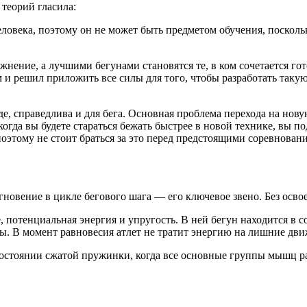
 теорий гласила:
ловека, поэтому он не может быть предметом обучения, посколь
ажнение, а лучшими бегунами становятся те, в ком сочетается г
и решил приложить все силы для того, чтобы разработать такую 
еде, справедлива и для бега. Основная проблема перехода на нову
когда вы будете стараться бежать быстрее в новой технике, вы п
оэтому не стоит браться за это перед предстоящими соревнован
гновение в цикле бегового шага — его ключевое звено. Без осв
, потенциальная энергия и упругость. В ней бегун находится в 
ы. В момент равновесия атлет не тратит энергию на лишние дви
в состоянии сжатой пружинки, когда все основные группы мышц р