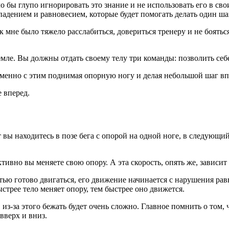
ло бы глупо игнорировать это знание и не использовать его в св
падением и равновесием, которые будет помогать делать один ша
к мне было тяжело расслабиться, довериться тренеру и не бояться
емле. Вы должны отдать своему телу три команды: позволить себе
ременно с этим поднимая опорную ногу и делая небольшой шаг вп
е вперед.
 вы находитесь в позе бега с опорой на одной ноге, в следующи
ктивно вы меняете свою опору. А эта скорость, опять же, зависи
ью готово двигаться, его движение начинается с нарушения рав
ыстрее тело меняет опору, тем быстрее оно движется.
з-за этого бежать будет очень сложно. Главное помнить о том, 
вверх и вниз.