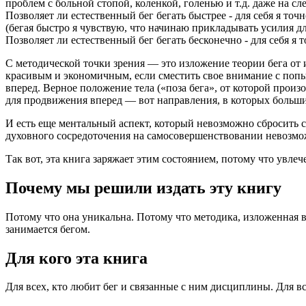
проблем с больной стопой, коленкой, голенью и т.д. даже на с
Позволяет ли естественный бег бегать быстрее - для себя я точно
(бегая быстро я чувствую, что начинаю прикладывать усилия дл
Позволяет ли естественный бег бегать бесконечно - для себя я 
С методической точки зрения — это изложение теории бега от 
красивым и экономичным, если сместить свое внимание с попыт
вперед. Верное положение тела («поза бега», от которой прои
для продвижения вперед — вот направления, в которых больши
И есть еще ментальный аспект, который невозможно сбросить с
духовного сосредоточения на самосовершенствовании невозмож
Так вот, эта книга заряжает этим состоянием, потому что увле
Почему мы решили издать эту книгу
Потому что она уникальна. Потому что методика, изложенная в н
занимается бегом.
Для кого эта книга
Для всех, кто любит бег и связанные с ним дисциплины. Для все