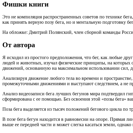
Фишки книги
Это не компиляция распространенных советов по технике бега,
как принять верную позу бега, но и ментальную подготовку бе
На обложке: Дмитрий Полянский, член сборной команды Росси
От автора
Я исходил из простого предположения, что бег, как любые дру
людей и животных, изучал физические принципы, на которых 
движений, основанную на максимальном использовании сил, д
Анализируя движение любого тела во времени и пространстве, 
промежуточными движениями и выступают следствием, а не п
Анализ видеозаписи бега лучших бегунов мира подтвердил гипо
сформирована с ее помощью. Без освоения этой «позы бега» в
Поза бега выделяется из тысяч положений бегового цикла по т
В позе бега бегун находится в равновесии на опоре. Прямая л
выше ее передней части и может слегка касаться земли, однако 