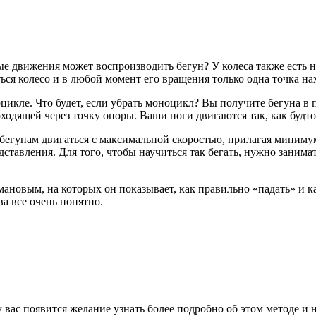
ые движения может воспроизводить бегун? У колеса также есть 
ться колесо и в любой момент его вращения только одна точка нах
цикле. Что будет, если убрать моноцикл? Вы получите бегуна в п
одящей через точку опоры. Ваши ноги двигаются так, как будто
т бегунам двигаться с максимальной скоростью, прилагая миниму
дставления. Для того, чтобы научиться так бегать, нужно занима
ановым, на которых он показывает, как правильно «падать» и ка
а все очень понятно.
 вас появится желание узнать более подробно об этом методе и н