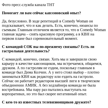
Фото пресс-служба канала ТНТ
Помогает ли вам сейчас кавээновский опыт?
Да, безусловно. В ходе репетиций в Comedy Woman он
подсказывает, что и как делать. Есть, конечно, нюансы по
съемкам. Главным отличием является то, что в Comedy Woman
главная задача – снять красивую программу, а в КВН на
первом плане был соревновательный момент.
С командой СОК вы по-прежнему связаны? Есть ли
гастрольная деятельность?
С командой, конечно, связан. Хоть мы и завершили свою
карьеру в качестве кавээнщиков, мы встречаемся, общаемся,
дружим. А по гастролям не ездим, поскольку главным в
команде был Дима Колчин. А у него стоял выбор – плотно
заниматься КВН как редактору или ездить на гастроли.
Сейчас он работает редактором высшей лиги в творческом
объединении АМИК. А без хедлайнера команда не была
востребована. Мы пару раз пытались выступать на
корпоративах, но это был скорее негативный опыт.
С кем-то из известных телевизионщиков дружите?