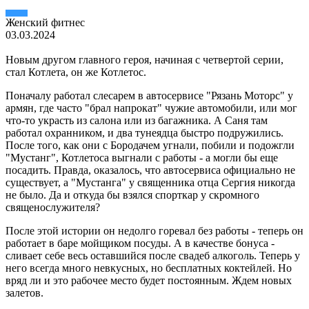
Женский фитнес
03.03.2024
Новым другом главного героя, начиная с четвертой серии,
стал Котлета, он же Котлетос.
Поначалу работал слесарем в автосервисе "Рязань Моторс" у
армян, где часто "брал напрокат" чужие автомобили, или мог
что-то украсть из салона или из багажника. А Саня там
работал охранником, и два тунеядца быстро подружились.
После того, как они c Бородачем угнали, побили и подожгли
"Мустанг", Котлетоса выгнали с работы - а могли бы еще
посадить. Правда, оказалось, что автосервиса официально не
существует, а "Мустанга" у священника отца Сергия никогда
не было. Да и откуда бы взялся спорткар у скромного
священослужителя?
После этой истории он недолго горевал без работы - теперь он
работает в баре мойщиком посуды. А в качестве бонуса -
сливает себе весь оставшийся после свадеб алкоголь. Теперь у
него всегда много невкусных, но бесплатных коктейлей. Но
вряд ли и это рабочее место будет постоянным. Ждем новых
залетов.