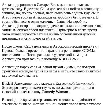
Александр родился в Самаре. Его мама – воспитатель в
детском саду. В детстве Саша должен был пойти в хоккейную
секцию, но, по его словам, папе было лень водить туда сына.
А вот маме водить Александра на аэробику было не лень. В
группе был всего один мальчик – Саша. На аэробику
Александр исправно ходил до девятого класса и именно этим
занятиям обязан своей пластикой. Примерно в то же время,
мама начала зарабатывать на жизнь организацией детских
праздников и сын помогал ей в этом.
После школы Саша поступил в Аэрокосмический институт.
Правда, больше времени он тратил на репетиции СТЭМа
после занятий. После распада студенческой команды
Александра пригласили в команду
КВН «Сок»
.
Александр нарек себя «Правой щекой Димы», по которой
фронтмен команды лупит из игры в игру, что стало визитной
карточкой коллектива.
В КВН Александр подружился с Екатериной Скулкиной ,
благодаря этому знакомству чуть позже юморист попал в
женский коллектив шоу
Comedy Woman
.
В свободное время актер занимается хоккеем и работает в
семейном бизнесе. Летние дни он любит проводить в турбазе