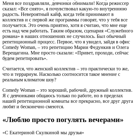
Меня все поздравляли, девчонки обнимали! Когда режиссер
сказал: «Все снято», я почувствовал какую-то внутреннюю
радость. Невероятный кайф, когда тебя принимают в
коллектив и с первой же программы говорят, что у тебя все
получается. Это очень приятно, хотя я считаю, что мне еще
есть над чем работать. Таким образом, сценария «Служебного
романа» в наших отношениях не случилось. Был обычный
репетиционный процесс. Первое, что я увидел, зайдя в офис
Comedy Woman, – это репетицию Марии Федункив и Олега
Верещагина. Мне просто сказали: «Привет, проходи, сейчас
будем репетировать».
Считается, что женский коллектив – это практически то же,
что и террариум. Насколько соотносится такое мнение с
реальным климатом шоу?
Comedy Woman – это хороший, рабочий, дружный коллектив.
Я с девчонками общаюсь только по работе, но в пределах
нашей репетиционной комнаты все прекрасно, все друг друга
любят и бесконечно смеются.
«Люблю просто погулять вечерами»
«С Екатериной Скулкиной мы друзья»