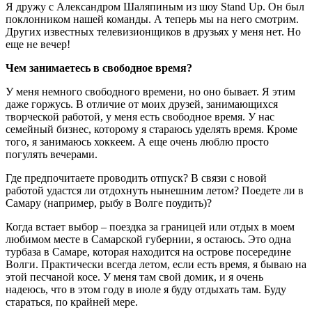
Я дружу с Александром Шаляпиным из шоу Stand Up. Он был
поклонником нашей команды. А теперь мы на него смотрим.
Других известных телевизионщиков в друзьях у меня нет. Но
еще не вечер!
Чем занимаетесь в свободное время?
У меня немного свободного времени, но оно бывает. Я этим
даже горжусь. В отличие от моих друзей, занимающихся
творческой работой, у меня есть свободное время. У нас
семейный бизнес, которому я стараюсь уделять время. Кроме
того, я занимаюсь хоккеем. А еще очень люблю просто
погулять вечерами.
Где предпочитаете проводить отпуск? В связи с новой
работой удастся ли отдохнуть нынешним летом? Поедете ли в
Самару (например, рыбу в Волге поудить)?
Когда встает выбор – поездка за границей или отдых в моем
любимом месте в Самарской губернии, я остаюсь. Это одна
турбаза в Самаре, которая находится на острове посередине
Волги. Практически всегда летом, если есть время, я бываю на
этой песчаной косе. У меня там свой домик, и я очень
надеюсь, что в этом году в июле я буду отдыхать там. Буду
стараться, по крайней мере.