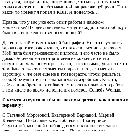
втянулся, понравилось, потом понял, что могу заниматься
этим самостоятельно, без маминой направляющей руки. Так в
какой-то момент я попал в КВН. И понеслось…
Правда, что у вас уже есть опыт работы в дамском
коллективе? Вы действительно когда-то ходили на аэробику и
были в группе единственным юношей?
Да, есть такой момент в моей биографии. Но это случилось
задолго до того, как я узнал, что такое влечение к девочкам.
Мой папа был гражданским пилотом, и его часто не было
дома. Он очень хотел отдать меня на хоккей, но в его
отсутствие мама посмотрела на то, что это такое, увидела, что
там бывают жесткие моменты и драки, и отдала меня на
аэробику. Я же был еще не в том возрасте, чтобы решать за
себя. В результате три года занимался аэробикой. Кстати,
сейчас приобретенная гибкость мне очень помогает в работе,
в том числе во время исполнения номеров Comedy Woman.
С кем-то из вумен вы были знакомы до того, как пришли в
передачу?
С Татьяной Морозовой, Екатериной Варнавой, Марией
Кравченко. Но больше всех я общался с Екатериной
Скулкиной, мы с ней вообще друзья кавээновские, часто
пересекались, в том числе в лиге Поволжья, откуда,