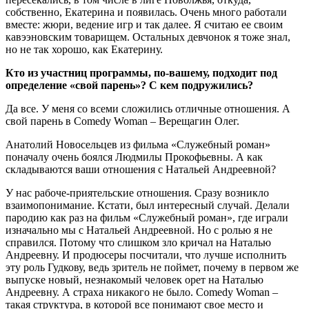
собственно, Екатерина и появилась. Очень много работали
вместе: жюри, ведение игр и так далее. Я считаю ее своим
кавээновским товарищем. Остальных девчонок я тоже знал,
но не так хорошо, как Екатерину.
Кто из участниц программы, по-вашему, подходит под
определение «свой парень»? С кем подружились?
Да все. У меня со всеми сложились отличные отношения. А
свой парень в Comedy Woman – Верещагин Олег.
Анатолий Новосельцев из фильма «Служебный роман»
поначалу очень боялся Людмилы Прокофьевны. А как
складываются ваши отношения с Натальей Андреевной?
У нас рабоче-приятельские отношения. Сразу возникло
взаимопонимание. Кстати, был интересный случай. Делали
пародию как раз на фильм «Служебный роман», где играли
изначально мы с Натальей Андреевной. Но с ролью я не
справился. Потому что слишком зло кричал на Наталью
Андреевну. И продюсеры посчитали, что лучше исполнить
эту роль Гудкову, ведь зритель не поймет, почему в первом же
выпуске новый, незнакомый человек орет на Наталью
Андреевну. А страха никакого не было. Comedy Woman –
такая структура, в которой все понимают свое место и