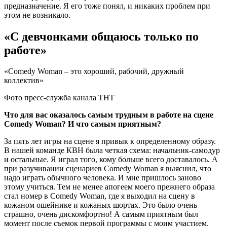
предназначение. Я его тоже понял, и никаких проблем при
этом не возникало.
«С девчонками общаюсь только по
работе»
«Comedy Woman – это хороший, рабочий, дружный
коллектив»
Фото пресс-служба канала ТНТ
Что для вас оказалось самым трудным в работе на сцене
Comedy Woman? И что самым приятным?
За пять лет игры на сцене я привык к определенному образу.
В нашей команде КВН была четкая схема: начальник-самодур
и остальные. Я играл того, кому больше всего доставалось. А
при разучивании сценариев Comedy Woman я выяснил, что
надо играть обычного человека. И мне пришлось заново
этому учиться. Тем не менее апогеем моего прежнего образа
стал номер в Comedy Woman, где я выходил на сцену в
кожаном ошейнике и кожаных шортах. Это было очень
страшно, очень дискомфортно! А самым приятным был
момент после съемок первой программы с моим участием.