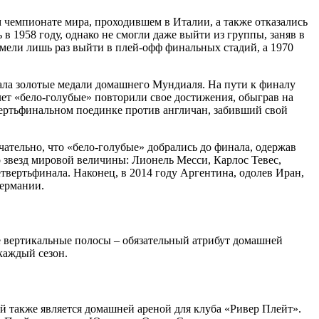
 чемпионате мира, проходившем в Италии, а также отказались
 1958 году, однако не смогли даже выйти из группы, заняв в
умели лишь раз выйти в плей-офф финальных стадий, а 1970
рала золотые медали домашнего Мундиаля. На пути к финалу
лет «бело-голубые» повторили свое достижения, обыграв на
ертьфинальном поединке против англичан, забивший свой
чательно, что «бело-голубые» добрались до финала, одержав
 звезд мировой величины: Лионель Месси, Карлос Тевес,
твертьфинала. Наконец, в 2014 году Аргентина, одолев Иран,
Германии.
ые вертикальные полосы – обязательный атрибут домашней
каждый сезон.
 также является домашней ареной для клуба «Ривер Плейт».