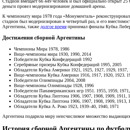
Стадион вмещает 66 449 человек и был официально открыт 25 
деньги провел модернизирование домашней арены.
К чемпионату мира 1978 года «Монументаль» реконструировался
стадион был модернизирован в четвертый раз, и его вместимо
Аргентины, также
долгое время
принимал финалы Кубка Либер
Достижения сборной Аргентины
Чемпионы Мира 1978, 1986
Вице-чемпионы мира 1930, 1990, 2014
Победители Кубка Конфедераций 1992
Серебряные призеры Кубка Конфедераций 1995, 2005
Обладатели Кубка Америки 1921, 1925, 1927, 1929, 1937, 19
Вице-чемпионы Кубка Америки 1916, 1917, 1920, 1923. 1924
Победители Олимпиады 2004, 2008
Вице-чемпионы Олимпиады 1928, 1996
Победители Панамериканских игр 1951. 1955, 1959, 1971,
Обладатели Кубка Липтона 1906, 1907, 1908, 1909, 1911, 19
Обладатели Кубка Липтона 1906, 1907, 1908, 1909, 1913, 19
Обладатели Кубка А. Роко 1923, 1939–40, 1940, 1971
Аргентина подарила миру неисчислимое множество выдающихся 
История сборной Аргентины по футбол