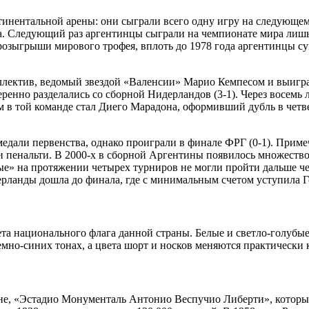
тинентальной арены: они сыграли всего одну игру на следующем
. Следующий раз аргентинцы сыграли на чемпионате мира лишь в
 розыгрыши мирового трофея, вплоть до 1978 года аргентинцы с
коллектив, ведомый звездой «Валенсии» Марио Кемпесом и выиг
енно разделались со сборной Нидерландов (3-1). Через восемь 
в той команде стал Диего Марадона, оформивший дубль в четв
медали первенства, однако проиграли в финале ФРГ (0-1). Приме
ии пенальти. В 2000-х в сборной Аргентины появилось множество
ые» на протяжении четырех турниров не могли пройти дальше че
рланды дошла до финала, где с минимальным счетом уступила 
вета национального флага данной страны. Белые и светло-голуб
темно-синих тонах, а цвета шорт и носков меняются практически 
не, «Эстадио Монументаль Антонио Веспучио Либерти», который