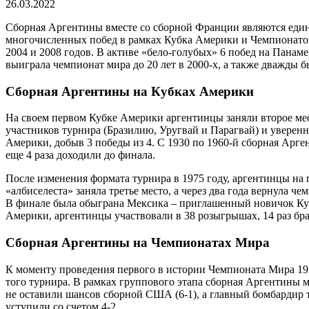
26.03.2022
Сборная Аргентины вместе со сборной Франции являются еди
многочисленных побед в рамках Кубка Америки и Чемпионатов
2004 и 2008 годов. В активе «бело-голубых» 6 побед на Пана
выиграла чемпионат мира до 20 лет в 2000-х, а также дважды 
Сборная Аргентины на Кубках Америки
На своем первом Кубке Америки аргентинцы заняли второе мест
участников турнира (Бразилию, Уругвай и Парагвай) и уверенн
Америки, добыв 3 победы из 4. С 1930 по 1960-й сборная Арг
еще 4 раза доходили до финала.
После изменения формата турнира в 1975 году, аргентинцы на
«албиселеста» заняла третье место, а через два года вернула 
В финале была обыграна Мексика – приглашенный новичок Куб
Америки, аргентинцы участвовали в 38 розыгрышах, 14 раз бра
Сборная Аргентины на Чемпионатах Мира
К моменту проведения первого в истории Чемпионата Мира 1
того турнира. В рамках группового этапа сборная Аргентины 
не оставили шансов сборной США (6-1), а главный бомбардир
уступили со счетом 4-2.