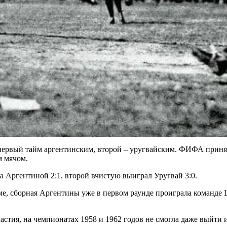
 первый тайм аргентинским, второй – уругвайским. ФИФА приня
м мячом.
за Аргентиной 2:1, второй вчистую выиграл Уругвай 3:0.
 сборная Аргентины уже в первом раунде проиграла команде Шв
частия, на чемпионатах 1958 и 1962 годов не смогла даже выйти 