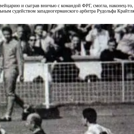
ейцарию и сыграв вничью с командой ФРГ, смогла, наконец-то, 
льным судейством западногерманского арбитра Рудольфа Крайтля