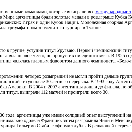
нственными командами, которые выиграли все
международные 
 Мира аргентинцы брали золотые медали в розыгрыше Кубка Ко
мериканских Играх и один Кубок Наций. Молодежная сборная Ар
была триумфатором знаменитого турнира в Тулоне.
о в группе, уступив титул Уругваю. Первый чемпионский титул 
о заняла первое место, не пропустив ни единого мяча. В 1925 
ентины являлась главным фаворитом данного чемпионата. «Бело-
 протяжении четырех розыгрышей не могли пройти дальше групп
чемпионский титул после 30-летнего перерыва. В 1993 году Арген
ка Америки. В 2004 и 2007 аргентинцы дошли до финала, но об
ли титул, выиграли 112 матчей и проиграли всего 30.
930 года, аргентинцы уже имели солидный опыт выступлений н
минимально одолела Францию, затем разгромила Чили и Мексику,
 турнира Гильермо Стабиле оформил дубль. В решающей встрече