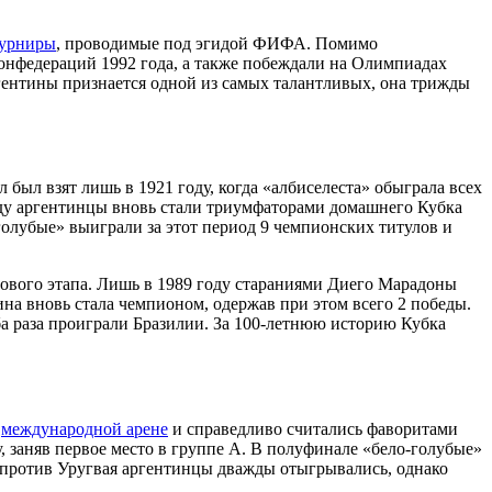
турниры
, проводимые под эгидой ФИФА. Помимо
нфедераций 1992 года, а также побеждали на Олимпиадах
гентины признается одной из самых талантливых, она трижды
был взят лишь в 1921 году, когда «албиселеста» обыграла всех
году аргентинцы вновь стали триумфаторами домашнего Кубка
голубые» выиграли за этот период 9 чемпионских титулов и
ового этапа. Лишь в 1989 году стараниями Диего Марадоны
тина вновь стала чемпионом, одержав при этом всего 2 победы.
а раза проиграли Бразилии. За 100-летнюю историю Кубка
а
международной арене
и справедливо считались фаворитами
 заняв первое место в группе A. В полуфинале «бело-голубые»
 против Уругвая аргентинцы дважды отыгрывались, однако