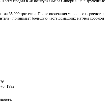
вер Плейт продал в «Ювентус» Омара Сивори и на вырученные
игла 85 000 зрителей. После окончания мирового первенства
менталь» принимает большую часть домашних матчей сборной
976
976, 1992
ланете.