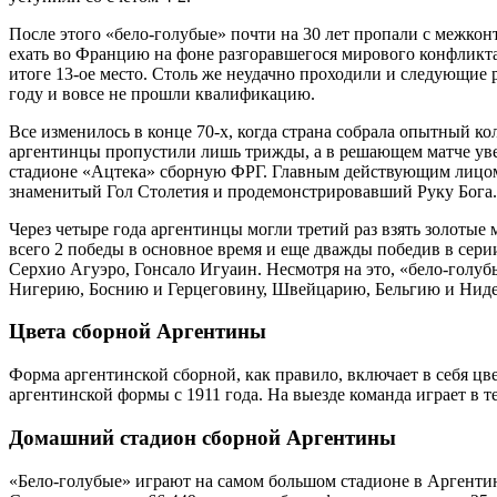
После этого «бело-голубые» почти на 30 лет пропали с межкон
ехать во Францию на фоне разгоравшегося мирового конфликта
итоге 13-ое место. Столь же неудачно проходили и следующие
году и вовсе не прошли квалификацию.
Все изменилось в конце 70-х, когда страна собрала опытный 
аргентинцы пропустили лишь трижды, а в решающем матче увер
стадионе «Ацтека» сборную ФРГ. Главным действующим лицом 
знаменитый Гол Столетия и продемонстрировавший Руку Бога.
Через четыре года аргентинцы могли третий раз взять золотые 
всего 2 победы в основное время и еще дважды победив в сер
Серхио Агуэро, Гонсало Игуаин. Несмотря на это, «бело-голуб
Нигерию, Боснию и Герцеговину, Швейцарию, Бельгию и Ниде
Цвета сборной Аргентины
Форма аргентинской сборной, как правило, включает в себя ц
аргентинской формы с 1911 года. На выезде команда играет в 
Домашний стадион сборной Аргентины
«Бело-голубые» играют на самом большом стадионе в Аргенти