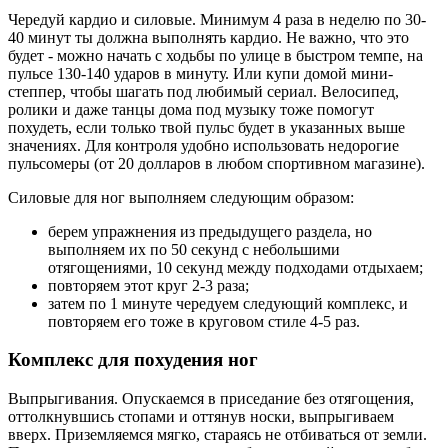
Чередуй кардио и силовые. Минимум 4 раза в неделю по 30-
40 минут ты должна выполнять кардио. Не важно, что это
будет - можно начать с ходьбы по улице в быстром темпе, на
пульсе 130-140 ударов в минуту. Или купи домой мини-
степпер, чтобы шагать под любимый сериал. Велосипед,
ролики и даже танцы дома под музыку тоже помогут
похудеть, если только твой пульс будет в указанных выше
значениях. Для контроля удобно использовать недорогие
пульсомеры (от 20 долларов в любом спортивном магазине).
Силовые для ног выполняем следующим образом:
берем упражнения из предыдущего раздела, но
выполняем их по 50 секунд с небольшими
отягощениями, 10 секунд между подходами отдыхаем;
повторяем этот круг 2-3 раза;
затем по 1 минуте чередуем следующий комплекс, и
повторяем его тоже в круговом стиле 4-5 раз.
Комплекс для похудения ног
Выпрыгивания. Опускаемся в приседание без отягощения,
оттолкнувшись стопами и оттянув носки, выпрыгиваем
вверх. Приземляемся мягко, стараясь не отбиваться от земли.