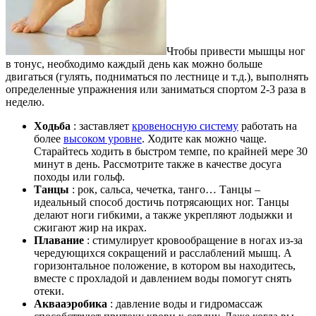
Чтобы привести мышцы ног
в тонус, необходимо каждый день как можно больше
двигаться (гулять, подниматься по лестнице и т.д.), выполнять
определенные упражнения или заниматься спортом 2-3 раза в
неделю.
Ходьба
: заставляет
кровеносную систему
работать на
более
высоком уровне
. Ходите как можно чаще.
Старайтесь ходить в быстром темпе, по крайней мере 30
минут в день. Рассмотрите также в качестве досуга
походы или гольф.
Танцы
: рок, сальса, чечетка, танго… Танцы –
идеальный способ достичь потрясающих ног. Танцы
делают ноги гибкими, а также укрепляют лодыжки и
сжигают жир на икрах.
Плавание
: стимулирует кровообращение в ногах из-за
чередующихся сокращений и расслаблений мышц. А
горизонтальное положение, в котором вы находитесь,
вместе с прохладой и давлением воды помогут снять
отеки.
Аквааэробика
: давление воды и гидромассаж