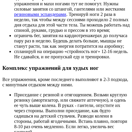
упражнения и махи ногами тут не помогут. Нужны
силовые занятия со штангой, гантелями или жесткими
резиновыми эспандерами
. Тренируй ноги 2 раза в
неделю, так чтобы между сессиями проходило 2 полных
дня отдыха для этой части тела. Ты можешь работать над
спиной, руками, грудью и прессом в это время;
ограничь бег, занятия на кардиотренажерах до получаса
пару раз в неделю. Будешь делать больше, мышцы не
станут расти, так как энергия потратится на аэробику;
спланируй на операцию «стройность ног» 12-16 недель.
Не сдавайся, и не пропускай еду и тренировки.
Комплекс упражнений для худых ног
Все упражнения, кроме последнего выполняют в 2-3 подхода,
с минутным отдыхом между ними.
Приседание с резиной и отягощением. Возьми круглую
резинку (амортизатор, или свяжите аптечную), и одень
ее чуть выше колена. В руках - гантели, опустите их
через стороны. Выполни приседание, как будто
садишься на детский стульчик. Разводи колени в
стороны, работай ягодичными. Встань плавно, повтори
8-10 раз очень медленно. Если легко, увеличь вес
гантелей.