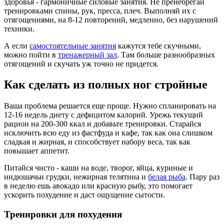
здоровья - гармоничные силовые занятия. Не пренебрегай
тренировками спины, рук, пресса, плеч. Выполняй их с
отягощениями, на 8-12 повторений, медленно, без нарушений
техники.
А если
самостоятельные занятия
кажутся тебе скучными,
можно пойти в
тренажерный зал
. Там больше разнообразных
отягощений и скучать уж точно не придется.
Как сделать из полных ног стройные
Ваша проблема решается еще проще. Нужно спланировать на
12-16 недель диету с дефицитом калорий. Урежь текущий
рацион на 200-300 ккал и добавьте тренировки. Старайся
исключить всю еду из фастфуда и кафе, так как она слишком
сладкая и жирная, и способствует набору веса, так как
повышает аппетит.
Питайся чисто - каши на воде, творог, яйца, куриные и
индюшачьи грудки, нежирная телятина и
белая рыба
. Пару раз
в неделю ешь авокадо или красную рыбу, это помогает
ускорить похудение и даст ощущение сытости.
Тренировки для похудения