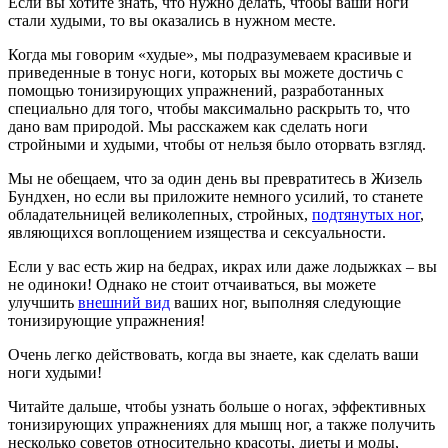
Если вы хотите знать, что нужно делать, чтобы ваши ноги
стали худыми, то вы оказались в нужном месте.
Когда мы говорим «худые», мы подразумеваем красивые и
приведенные в тонус ноги, которых вы можете достичь с
помощью тонизирующих упражнений, разработанных
специально для того, чтобы максимально раскрыть то, что
дано вам природой. Мы расскажем как сделать ноги
стройными и худыми, чтобы от нельзя было оторвать взгляд.
Мы не обещаем, что за один день вы превратитесь в Жизель
Бундхен, но если вы приложите немного усилий, то станете
обладательницей великолепных, стройных,
подтянутых ног
,
являющихся воплощением изящества и сексуальности.
Если у вас есть жир на бедрах, икрах или даже лодыжках – вы
не одиноки! Однако не стоит отчаиваться, вы можете
улучшить
внешний вид
ваших ног, выполняя следующие
тонизирующие упражнения!
Очень легко действовать, когда вы знаете, как сделать ваши
ноги худыми!
Читайте дальше, чтобы узнать больше о ногах, эффективных
тонизирующих упражнениях для мышц ног, а также получить
несколько советов относительно красоты, диеты и моды,