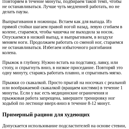
Повторяем в течение минуты, подбираем такой темп, чтобы
не останавливаться. Лучше чуть медленней работать, но не
делать паузы.
Выпрыгивания в ножницы. Встаем как для выпада. Из
прямой стойки шагаем правой ногой назад, левую сгибаем в
колене, стараемся, чтобы чашечка не выходила за носок.
Опускаемся в низкий выпад, и выпрыгиваем, в воздухе
меняем ноги. Продолжаем работать со сменой ног, стараемся
не останавливаться. Избегаем избыточного разгибания
колена.
Прыжок в глубину. Нужно встать на подставку, лавку, или
стопу, и спрыгнуть вниз, в низкое приседание. Повторяй это
одну минуту, стараясь работать плавно, и спрыгивать мягко.
Прыжки со скакалкой. Просто прыгай на носочках с реальной
или воображаемой скакалкой (вращаем кистями) в течение 1
минуты. Если у вас есть медицинские ограничения и
прыжковая работа запрещена, завершите тренировку ног
ходьбой по лестнице вверх-вниз в течение 8-12 минут.
Примерный рацион для худеющих
Допускается использование подсластителей на основе стевии,