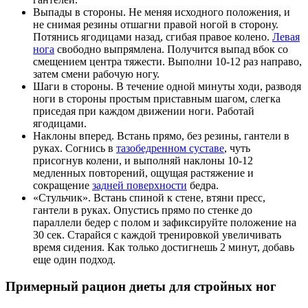
Выпады в стороны. Не меняя исходного положения, и
не снимая резины отшагни правой ногой в сторону.
Потянись ягодицами назад, сгибая правое колено.
Левая
нога
свободно выпрямлена. Получится выпад вбок со
смещением центра тяжести. Выполни 10-12 раз направо,
затем смени рабочую ногу.
Шаги в стороны. В течение одной минуты ходи, разводя
ноги в стороны простым приставным шагом, слегка
приседая при каждом движении ноги. Работай
ягодицами.
Наклоны вперед. Встань прямо, без резины, гантели в
руках. Согнись в
тазобедренном суставе
, чуть
присогнув колени, и выполняй наклоны 10-12
медленных повторений, ощущая растяжение и
сокращение
задней поверхности
бедра.
«Стульчик». Встань спиной к стене, втяни пресс,
гантели в руках. Опустись прямо по стенке до
параллели бедер с полом и зафиксируйте положение на
30 сек. Старайся с каждой тренировкой увеличивать
время сидения. Как только достигнешь 2 минут, добавь
еще один подход.
Примерный рацион диеты для стройных ног