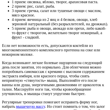
1 прием: овсянка, яблоко, творог, арахисовая паста.
2 прием: рис, салат, рыба.
3 прием: гречка, салат или тушеные овощи с маслом,
мясо красное.
4 прием: яичница из 2 яиц и 4 белков, овощи, хлеб
зерновой натуральный (без разрыхлителей, на дрожжах).
5 прием: рыба и овощи, авокадо или орехи, либо какой-
то фрукт с творогом, желательно творог нежирный, а
фрукт - сладкий.
Если нет возможности есть, допускаются коктейли из
многокомпонентного комплексного протеина на соке или
нежирном молоке.
Когда возникают легкие болевые ощущения на следующий
день после занятия, это нормально. Для облегчения можно
попробовать самомассаж с кремами с высоким содержанием
экстракта имбиря, или красного перца, чтобы снять
неприятную «стянутость» мышц. Выполняйте его после
ванны или душа, энергичными движениями от щиколоток к
талии. Массируйте ноги так, чтобы кровообращение
улучшилось, и мышцы станут упругими быстрее.
Регулярные тренировки помогают исправить форму ног,
набрать
мышечную массу
. Но стоит помнить о том, что залог