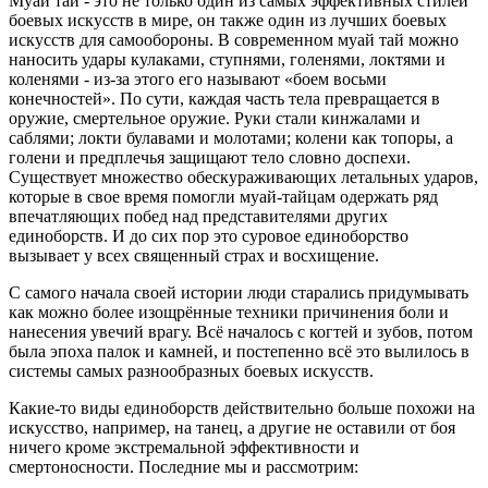
Муай тай - это не только один из самых эффективных стилей
боевых искусств в мире, он также один из лучших боевых
искусств для самообороны. В современном муай тай можно
наносить удары кулаками, ступнями, голенями, локтями и
коленями - из-за этого его называют «боем восьми
конечностей». По сути, каждая часть тела превращается в
оружие, смертельное оружие. Руки стали кинжалами и
саблями; локти булавами и молотами; колени как топоры, а
голени и предплечья защищают тело словно доспехи.
Существует множество обескураживающих летальных ударов,
которые в свое время помогли муай-тайцам одержать ряд
впечатляющих побед над представителями других
единоборств. И до сих пор это суровое единоборство
вызывает у всех священный страх и восхищение.
С самого начала своей истории люди старались придумывать
как можно более изощрённые техники причинения боли и
нанесения увечий врагу. Всё началось с когтей и зубов, потом
была эпоха палок и камней, и постепенно всё это вылилось в
системы самых разнообразных боевых искусств.
Какие-то виды единоборств действительно больше похожи на
искусство, например, на танец, а другие не оставили от боя
ничего кроме экстремальной эффективности и
смертоносности. Последние мы и рассмотрим: