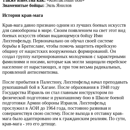
Также известна как:
«Контактный бой»
Знаменитые бойцы:
Эяль Янилов
История крав-мага
Крав-мага давно признано одним из лучших боевых искусств
для самообороны в мире. Своим появлением на свет этот вид
боевых искусств обязан выдающемуся бойцу Ими
Лихтенфельду. Первоначально он обучал своей системе
борьбы в Братиславе, чтобы помочь защитить еврейскую
общину от нацистских вооруженных формирований. Он
создал группу натренированных молодчиков с характерными
фамилиями и носами, которые как могли защищали еврейское
население от нарастающих, и при том весьма радикальных,
проявлений антисемитизма.
После прибытия в Палестину, Лихтенфельд начал преподавать
рукопашный бой в Хагане. После образования в 1948 году
Государства Израиль он стал главным инструктором по
физической подготовке и рукопашному бою в Школе боевой
подготовки Армии обороны Израиля. Лихтенфельд
прослужил в АОИ до 1964 года, постоянно развивая и
совершенствуя свою систему. После выхода в отставку крав-
мага было адаптировано им к гражданским реалиям. По сути,
крав-мага - это его детище.