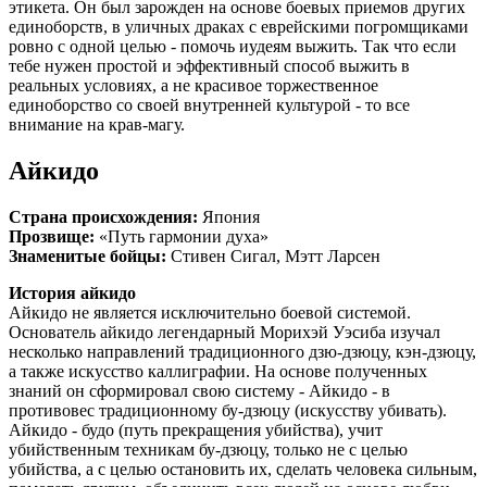
этикета. Он был зарожден на основе боевых приемов других
единоборств, в уличных драках с еврейскими погромщиками
ровно с одной целью - помочь иудеям выжить. Так что если
тебе нужен простой и эффективный способ выжить в
реальных условиях, а не красивое торжественное
единоборство со своей внутренней культурой - то все
внимание на крав-магу.
Айкидо
Страна происхождения:
Япония
Прозвище:
«Путь гармонии духа»
Знаменитые бойцы:
Стивен Сигал, Мэтт Ларсен
История айкидо
Айкидо не является исключительно боевой системой.
Основатель айкидо легендарный Морихэй Уэсиба изучал
несколько направлений традиционного дзю-дзюцу, кэн-дзюцу,
а также искусство каллиграфии. На основе полученных
знаний он сформировал свою систему - Айкидо - в
противовес традиционному бу-дзюцу (искусству убивать).
Айкидо - будо (путь прекращения убийства), учит
убийственным техникам бу-дзюцу, только не с целью
убийства, а с целью остановить их, сделать человека сильным,