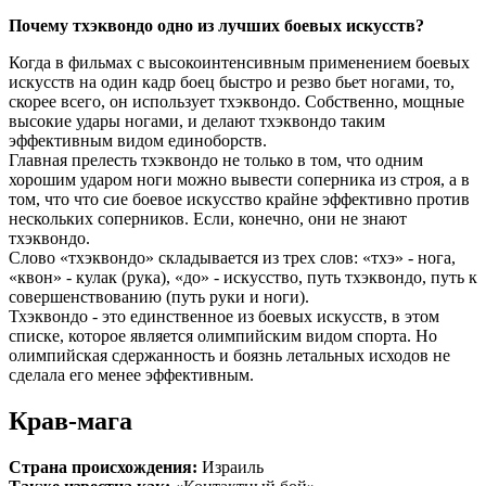
Почему тхэквондо одно из лучших боевых искусств?
Когда в фильмах с высокоинтенсивным применением боевых
искусств на один кадр боец быстро и резво бьет ногами, то,
скорее всего, он использует тхэквондо. Собственно, мощные
высокие удары ногами, и делают тхэквондо таким
эффективным видом единоборств.
Главная прелесть тхэквондо не только в том, что одним
хорошим ударом ноги можно вывести соперника из строя, а в
том, что что сие боевое искусство крайне эффективно против
нескольких соперников. Если, конечно, они не знают
тхэквондо.
Слово «тхэквондо» складывается из трех слов: «тхэ» - нога,
«квон» - кулак (рука), «до» - искусство, путь тхэквондо, путь к
совершенствованию (путь руки и ноги).
Тхэквондо - это единственное из боевых искусств, в этом
списке, которое является олимпийским видом спорта. Но
олимпийская сдержанность и боязнь летальных исходов не
сделала его менее эффективным.
Крав-мага
Страна происхождения:
Израиль