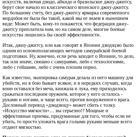
искусств, включая дзюдо, айкидо и бразильское джиу-джитсу,
берут свое начало из классического японского джиу-джитсу.
По большому счету, без джиу-джитсу ярмарка современного
мордобоя не была бы такой, какой мы ее знаем в нынешнем
виде. Может быть, кому-то покажется, что федерация джиу-
джитсу приплатила нам, но на самом деле, многие боевые
искусства лишились бы своей эффективности.
Итак, джиу-джитсу, или как говорят в Японии дзюдзцзю было
одним из основополагающих методов самурайской боевой
подготовки. Ну, конечно, если речь заходит о Японии, то дело,
так или иначе, связано с самураями, либо с технологиями,
либо с гейшами, либо с очень плохим порно.
Как известно, экипировка самурая делала из него машину для
убийств, но в бою бывает всякое, и в нередких случаях, когда
воин оставался без меча, кинжала и лука, ему приходилось
сражаться последним оружием, которое у него осталось -
руками и ногами, и чаще всего, против вооруженного врага.
Дословный перевод «дзюдзюцу» может сбить с толку.
«Искусство мягкости»… вы серьезно!? Мощные и
эффективные приемы, придуманные для того, чтобы если не
убить, то просто уложить врага голыми руками меньше всего
отдают мягкостью.