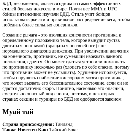
БДД, несомненно, является одним из самых эффективных
стилей боевых искусств в мире. Почти все ММА и UFC
бойцы интенсивно изучали БДД. Стиль учит бойцов
использовать рычаги и правильное распределение веса, чтобы
победить более сильных соперников.
Создание рычага - это изоляция конечности противника к
определенному положению тела, которое вынудит сустав
двигаться по прямой (вращаться по своей оси) вне
нормального диапазона движения. При увеличении давления
на конечность, противник, не сумевший избежать данного
положения, сдается. Он может сдаться устно или похлопать
по противнику несколько раз (хлопать по себе опасно, потому
что противник может не услышать). Удушение используется,
чтобы нарушить снабжение кислородом мозга противника,
что может вызвать его бессознательное состояние, если он не
сдастся достаточно скоро. Понятно, насколько это опасный,
смертельно опасный вид спорта, поэтому, в некоторых
странах секции и турниры по БДД не одобряются законом.
Муай тай
Страна происхождения:
Таиланд
Также Известен Как:
Тайский Бокс