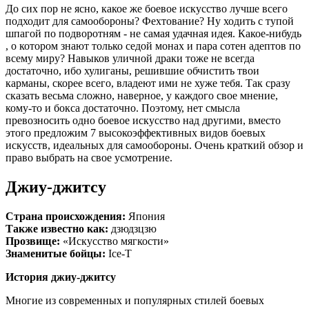
До сих пор не ясно, какое же боевое искусство лучше всего
подходит для самообороны? Фехтование? Ну ходить с тупой
шпагой по подворотням - не самая удачная идея. Какое-нибудь
, о котором знают только седой монах и пара сотен адептов по
всему миру? Навыков уличной драки тоже не всегда
достаточно, ибо хулиганы, решившие обчистить твои
карманы, скорее всего, владеют ими не хуже тебя. Так сразу
сказать весьма сложно, наверное, у каждого свое мнение,
кому-то и бокса достаточно. Поэтому, нет смысла
превозносить одно боевое искусство над другими, вместо
этого предложим 7 высокоэффективных видов боевых
искусств, идеальных для самообороны. Очень краткий обзор и
право выбрать на свое усмотрение.
Джиу-джитсу
Страна происхождения:
Япония
Также известно как:
дзюдзцзю
Прозвище:
«Искусство мягкости»
Знаменитые бойцы:
Ice-T
История джиу-джитсу
Многие из современных и популярных стилей боевых