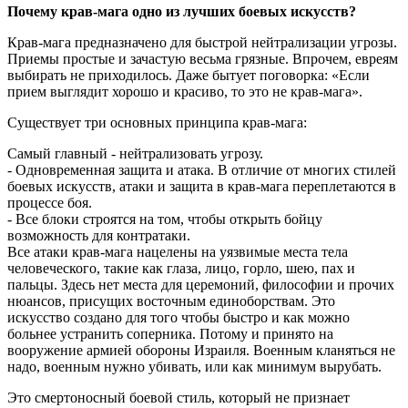
Почему крав-мага одно из лучших боевых искусств?
Крав-мага предназначено для быстрой нейтрализации угрозы.
Приемы простые и зачастую весьма грязные. Впрочем, евреям
выбирать не приходилось. Даже бытует поговорка: «Если
прием выглядит хорошо и красиво, то это не крав-мага».
Существует три основных принципа крав-мага:
Самый главный - нейтрализовать угрозу.
- Одновременная защита и атака. В отличие от многих стилей
боевых искусств, атаки и защита в крав-мага переплетаются в
процессе боя.
- Все блоки строятся на том, чтобы открыть бойцу
возможность для контратаки.
Все атаки крав-мага нацелены на уязвимые места тела
человеческого, такие как глаза, лицо, горло, шею, пах и
пальцы. Здесь нет места для церемоний, философии и прочих
нюансов, присущих восточным единоборствам. Это
искусство создано для того чтобы быстро и как можно
больнее устранить соперника. Потому и принято на
вооружение армией обороны Израиля. Военным кланяться не
надо, военным нужно убивать, или как минимум вырубать.
Это смертоносный боевой стиль, который не признает