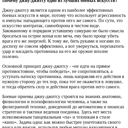
Почему джиу-джитсу одно из лучших боевых искусств?
Джиу-джитсу является одним из наиболее эффективных
боевых искусств в мире, потому что использует агрессивность
и импульс нападающего против него же самого. По сути, это
искусство контратак, самооборона в чистом виде.
Закованному и порядком уставшему самураю не было смысла
бросаться на острие копья или меча, ему было проще убить
врага его же энергией. К тому же, бить руками и ногами по
доспеху не совсем эффективно, а вот увернуться, перехватить
удар и насадить противника на его же оружие вполне
полезно.
Основной принцип джиу-джитсу - «не идти на прямое
противостояние, чтобы победить», не сопротивляться, а
уступать натиску противника, лишь направляя его действия в
нужную сторону до тех пор, пока тот не окажется в ловушке,
и тогда обратить силу и действия врага против него самого.
Боевые приемы джиу-джитсу строятся на знаниях анатомии,
физиологии и психофизиологии человека, а также на
филигранной технике, доведенной до автоматизма и нюансах
стратегии и тактики ведения поединка. Здесь нет места
всевозможным танцевальным «па» и техникам в стиле
«кино». Задача одна: как можно быстрее уничтожить своего
врага или врагов, используя любые методы находящиеся в