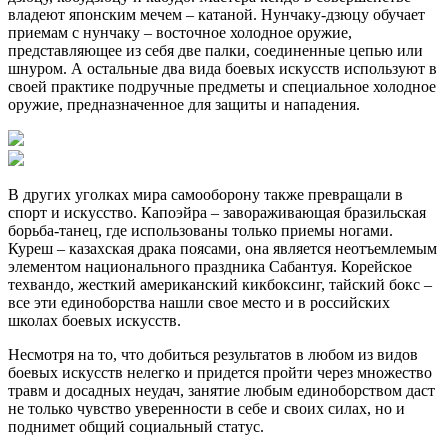
владеют японским мечем – катаной. Нунчаку-дзюцу обучает
приемам с нунчаку – восточное холодное оружие,
представляющее из себя две палки, соединенные цепью или
шнуром. А остальные два вида боевых искусств используют в
своей практике подручные предметы и специальное холодное
оружие, предназначенное для защиты и нападения.
В других уголках мира самооборону также превращали в
спорт и искусство. Капоэйра – завораживающая бразильская
борьба-танец, где использованы только приемы ногами.
Куреш – казахская драка поясами, она является неотъемлемым
элементом национального праздника Сабантуя. Корейское
техвандо, жесткий американский кикбоксинг, тайский бокс –
все эти единоборства нашли свое место и в российских
школах боевых искусств.
Несмотря на то, что добиться результатов в любом из видов
боевых искусств нелегко и придется пройти через множество
травм и досадных неудач, занятие любым единоборством даст
не только чувство уверенности в себе и своих силах, но и
поднимет общий социальный статус.