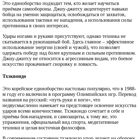
Это единоборство подходит тем, кто желает научиться
приёмам самообороны. Джиу-джитсу акцентирует навыки
бойца на умении защищаться, освобождаться от захватов,
использования тактики не нападения, а использования силы
противника в своих интересах.
Удары ногами и руками присутствуют, однако техника не
скатывается в рукопашный бой. Здесь главное – эффективное
использование энергии (своей и чужой), что позволяет
одержать победу над более крупным и сильным противником.
Джиу-джитсу не относится к агрессивным видам, это боевое
искусство прокачивает сноровку и ловкость.
Тхэквондо
Это корейское единоборство настолько популярно, что в 1988-
м году его включили в программу Олимпийских игр. Перевод
названия на русский: «путь руки и ноги», что
недвусмысленно намекает на предстоящее освоение искусства
ударов всеми конечностями. Тхэквондо сочетает в себе и
приёмы боя-нападения, и самозащиты, к тому же, это
упражнения, официальный вид спорта, медитативные
техники и целая восточная философия.
В современном состоянии тхэквондо упор делают на оборону