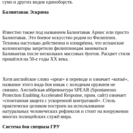
сумо и других видов единоборств.
Балинтавак Эскрима
Известно также под названием Балинтавак Арнис или просто
Балинтавак. Это боевое искусство родом из Филиппин.
Техника настолько действенна и изощрённа, что испанские
колонизаторы запретили филиппинцам заниматься
Баливантак после нескольких массовых бунтов. Расцвет стиля
пришёлся на 50-е годы XX века.
Хотя английское слово «spear» в переводе и означает «копьё»,
название этого вида боя никак с холодным оружием не
связано. Английская аббревиатура SPEAR (Spontaneous
Protection Enabling Accelerated Response, прим. сайт) означает
«спонтанная защита с ускоренной контратакой». Стиль
практически целиком построен на использовании
натуральных человеческих рефлексов и стоит на вооружении
многих полицейских служб мира.
Система боя спецназа ГРУ