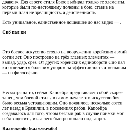
дракон». Для своего стиля Брюс выбирал только те элементы,
которые были по-настоящему полезны в бою, ставив на
первый план не зрелищность, а действенность.
Есть уникальное, единственное дошедшее до нас видео — .
Сиб пал ки
Это боевое искусство стояло на вооружении корейских армий
сотни лет. Оно построено на трёх главных элементах —
выпад, удар, срез. От других корейских единоборств Сиб пал
ки отличается большим упором на эффективность и меньшим
— на философию.
Несмотря на то, сейчас Капоэйра представляет собой скорее
танец, чем боевой стиль, в самом начале это искусство боя
было весьма устрашающим. Оно появилось несколько сотен
лет назад в Бразилии, в поселениях рабов. Капоэйра
создавалось для того, чтобы беглый раб в случае поимки мог
себя защитить, из-за чего быстро попало под запрет.
Кадзюкенбо (каджукембо)