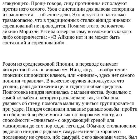
атакующего. Проще говоря, силу противника используют
против него самого. Уход с дистанции для вывода соперника
из равновесия — обычное дело. Это искусство настолько
травмоопасно, что в традиционных стилях айкидо никаких
соревнований не проводится. Помимо этого, основатель
айкидо Морихэй Уэсиба отвергал саму возможность какого-
либо соперничества: ««В Айкидо нет и не может быть
состязаний и соревнований».
Родом из средневековой Японии, в переводе означает
«искусство быть невидимым». Ниндзюцу — изобретение
японских шпионских кланов, или «ниндзя», здесь нет самого
понятия «правила». В качестве оружия используется что
угодно, ради достижения цели годятся любые средства.
Подготовка ниндзя начиналась с младенчества, буквально с
самой колыбели, которую раскачивали так, чтобы она,
ударяясь об стену, помогала малышу учиться группироваться
при ударе. Ниндзя осваивали плаванье раньше ходьбы, пройти
по обвисшей верёвке могли как по широкому мосту, а о
способности «сливаться» с окружающей средой для
маскировки до сих пор ходят легенды. Обычно, столкновение
рядового ниндзя с рядовым самураем ничего хорошего
последнему не сулило, ибо самурай, с его законами чести, был