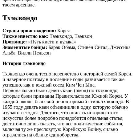
твоем арсенале.
Тхэквондо
Страна происхождения:
Корея
Также известно как:
Таэквондо, Таэквон
Прозвище:
«Путь кисти и кулака»
Знаменитые бойцы:
Барак Обама, Стивен Сигал, Джессика
Альба, Вилли Нельсон
История тхэквондо
Тхэквондо очень тесно переплетено с историей самой Кореи,
и наверное поэтому в последние годы развивается так же
успешно, как и южный сосед Ким Чен Ына.
Первоначально было девять кван (школ) по тхэквондо,
которые были признаны Правительством Южной Кореи. У
каждой школы был свой неповторимый стиль тхэквондо. В
1955 году девять кван объединили в одну, которую обычно
изучают сегодня. Для того, что описать историю этого
искусства более подробно понадобится отдельная статья,
достаточно лишь сказать, что все политические события,
включая ту же пресловутую Корейскую Войну, сильно
отразились на облике единоборства.