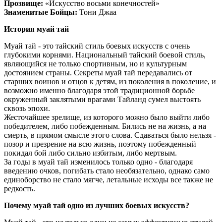
Прозвище:
«Искусство восьми конечностей»
Знаменитые Бойцы:
Тони Джаа
История муай тай
Муай тай - это тайский стиль боевых искусств с очень
глубокими корнями. Национальный тайский боевой стиль,
являющийся не только спортивным, но и культурным
достоянием страны. Секреты муай тай передавались от
старших воинов и отцов к детям, из поколения в поколение, и
возможно именно благодаря этой традиционной борьбе
окруженный заклятыми врагами Тайланд сумел выстоять
сквозь эпохи.
Жесточайшее зрелище, из которого можно было выйти либо
победителем, либо побежденным. Бились не на жизнь, а на
смерть, в прямом смысле этого слова. Сдаваться было нельзя -
позор и презрение на всю жизнь, поэтому побежденный
покидал бой либо сильно избитым, либо мертвым.
За годы в муай тай изменилось только одно - благодаря
введению очков, погибать стало необязательно, однако само
единоборство не стало мягче, летальные исходы все также не
редкость.
Почему муай тай одно из лучших боевых искусств?