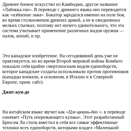
Древнее боевое искусство из Камбоджи, другое название
«Лабокка-тао». В переводе с древнего языка оно переводится
как «избиение льва». Бокатор зародился именно на поле боя,
во время столкновения древних армий, а не в ежедневных
мелких стычках, поэтому нет ничего удивительного, что эта
система учитывает применение различных видов оружия —
палок, копий, и пр.
Это канадское изобретение. На сегодняшний день уже не
практикуется, но во время Второй мировой войны Комбато
показало себя крайне смертоносным видом единоборств,
которое канадские солдаты использовали против противников
(канадцы воевали, в основном, в Италии и в Северной
Европе, прим. сайт).
Джит-кун-до
На китайском языке звучит как «
Цзе-цюань-дао
«, в переводе
означает «Путь опережающего кулака». Этот разработанный
Брюсом Ли стиль вместил в себя все самые эффективные
техники всех единоборств, которыми владел «Маленький