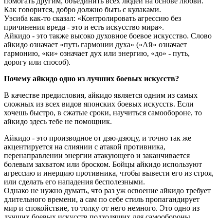
помогать другим, объединить всех людей на основе любви.
Как говорится, добро должно быть с кулаками.
Уэсиба как-то сказал: «Контролировать агрессию без
причинения вреда - это и есть искусство мира».
Айкидо - это также высоко духовное боевое искусство. Слово
айкидо означает «путь гармонии духа» («Ай» означает
гармонию, «ки» означает дух или энергию, «до» - путь,
дорогу или способ).
Почему айкидо одно из лучших боевых искусств?
В качестве предисловия, айкидо является одним из самых
сложных из всех видов японских боевых искусств. Если
хочешь быстро, в сжатые сроки, научиться самообороне, то
айкидо здесь тебе не помощник.
Айкидо - это производное от дзю-дзюцу, и точно так же
акцентируется на слиянии с атакой противника,
перенаправлении энергии атакующего и заканчивается
болевым захватом или броском. Бойцы айкидо используют
агрессию и инерцию противника, чтобы вывести его из строя,
или сделать его нападения бесполезными.
Однако не нужно думать, что раз уж освоение айкидо требует
длительного времени, а сам по себе стиль пропагандирует
мир и спокойствие, то толку от него немного. Это одно из
лучших боевых искусств подходящих для самообороны.