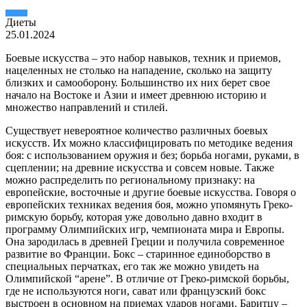
Диеты
25.01.2024
Боевые искусства – это набор навыков, техник и приемов,
нацеленных не столько на нападение, сколько на защиту
близких и самооборону. Большинство их них берет свое
начало на Востоке и Азии и имеет древнюю историю и
множество направлений и стилей.
Существует невероятное количество различных боевых
искусств. Их можно классифицировать по методике ведения
боя: с использованием оружия и без; борьба ногами, руками, в
сцеплении; на древние искусства и совсем новые. Также
можно распределить по региональному признаку: на
европейские, восточные и другие боевые искусства. Говоря о
европейских техниках ведения боя, можно упомянуть Греко-
римскую борьбу, которая уже довольно давно входит в
программу Олимпийских игр, чемпионата мира и Европы.
Она зародилась в древней Греции и получила современное
развитие во Франции. Бокс – старинное единоборство в
специальных перчатках, его так же можно увидеть на
Олимпийской “арене”. В отличие от Греко-римской борьбы,
где не используются ноги, сават или французский бокс
выстроен в основном на приемах ударов ногами. Баритцу –