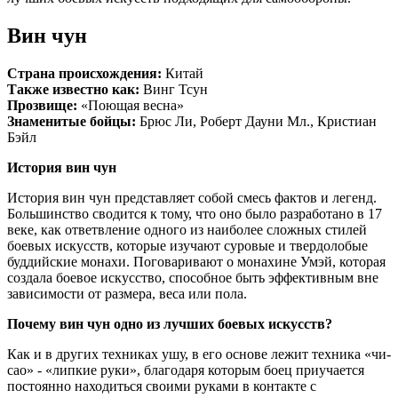
Вин чун
Страна происхождения:
Китай
Также известно как:
Винг Тсун
Прозвище:
«Поющая весна»
Знаменитые бойцы:
Брюс Ли, Роберт Дауни Мл., Кристиан
Бэйл
История вин чун
История вин чун представляет собой смесь фактов и легенд.
Большинство сводится к тому, что оно было разработано в 17
веке, как ответвление одного из наиболее сложных стилей
боевых искусств, которые изучают суровые и твердолобые
буддийские монахи. Поговаривают о монахине Умэй, которая
создала боевое искусство, способное быть эффективным вне
зависимости от размера, веса или пола.
Почему вин чун одно из лучших боевых искусств?
Как и в других техниках ушу, в его основе лежит техника «чи-
сао» - «липкие руки», благодаря которым боец приучается
постоянно находиться своими руками в контакте с