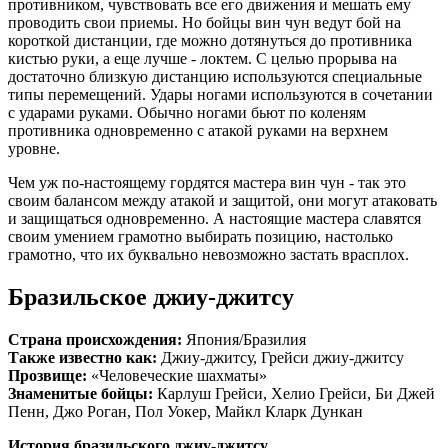
противником, чувствовать все его движения и мешать ему
проводить свои приемы. Но бойцы вин чун ведут бой на
короткой дистанции, где можно дотянуться до противника
кистью руки, а еще лучше - локтем. С целью прорыва на
достаточно близкую дистанцию используются специальные
типы перемещений. Удары ногами используются в сочетании
с ударами руками. Обычно ногами бьют по коленям
противника одновременно с атакой руками на верхнем
уровне.
Чем уж по-настоящему гордятся мастера вин чун - так это
своим балансом между атакой и защитой, они могут атаковать
и защищаться одновременно. А настоящие мастера славятся
своим умением грамотно выбирать позицию, настолько
грамотно, что их буквально невозможно застать врасплох.
Бразильское джиу-джитсу
Страна происхождения:
Япония/Бразилия
Также известно как:
Джиу-джитсу, Грейси джиу-джитсу
Прозвище:
«Человеческие шахматы»
Знаменитые бойцы:
Карлуш Грейси, Хелио Грейси, Би Джей
Пенн, Джо Роган, Пол Уокер, Майкл Кларк Дункан
История бразильского джиу-джитсу