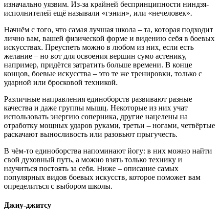
изначально уязвим. Из-за крайней беспринципности ниндзя-
исполнителей ещё называли «гэнин», или «нечеловек».
Начнём с того, что самая лучшая школа – та, которая подходит
лично вам, вашей физической форме и видению себя в боевых
искусствах. Преуспеть можно в любом из них, если есть
желание – но вот для освоения вершин сумо астенику,
например, придётся затратить больше времени. В конце
концов, боевые искусства – это те же тренировки, только с
ударной или бросковой техникой.
Различные направления единоборств развивают разные
качества и даже группы мышц. Некоторые из них учат
использовать энергию соперника, другие нацелены на
отработку мощных ударов руками, третьи – ногами, четвёртые
раскачают выносливость или разовьют прыгучесть.
В чём-то единоборства напоминают йогу: в них можно найти
свой духовный путь, а можно взять только технику и
научиться постоять за себя. Ниже – описание самых
популярных видов боевых искусств, которое поможет вам
определиться с выбором школы.
Джиу-джитсу