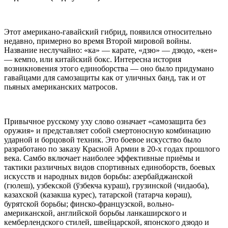
Этот американо-гавайский гибрид, появился относительно
недавно, примерно во время Второй мировой войны.
Название неслучайно: «ка» — карате, «дзю» — дзюдо, «кен»
— кемпо, или китайский бокс. Интересна история
возникновения этого единоборства — оно было придумано
гавайцами для самозащиты как от уличных банд, так и от
пьяных американских матросов.
Привычное русскому уху слово означает «самозащита без
оружия» и представляет собой смертоносную комбинацию
ударной и борцовой техник. Это боевое искусство было
разработано по заказу Красной Армии в 20-х годах прошлого
века. Самбо включает наиболее эффективные приёмы и
тактики различных видов спортивных единоборств, боевых
искусств и народных видов борьбы: азербайджанской
(гюлеш), узбекской (ўзбекча кураш), грузинской (чидаоба),
казахской (казакша курес), татарской (татарча көрәш),
бурятской борьбы; финско-французской, вольно-
американской, английской борьбы ланкаширского и
кемберлендского стилей, швейцарской, японского дзюдо и