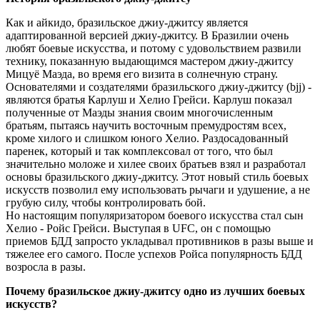
Как и айкидо, бразильское джиу-джитсу является
адаптированной версией джиу-джитсу. В Бразилии очень
любят боевые искусства, и потому с удовольствием развили
технику, показанную выдающимся мастером джиу-джитсу
Мицуё Маэда, во время его визита в солнечную страну.
Основателями и создателями бразильского джиу-джитсу (bjj) -
являются братья Карлуш и Хелио Грейси. Карлуш показал
полученные от Маэды знания своим многочисленным
братьям, пытаясь научить восточным премудростям всех,
кроме хилого и слишком юного Хелио. Раздосадованный
паренек, который и так комплексовал от того, что был
значительно моложе и хилее своих братьев взял и разработал
основы бразильского джиу-джитсу. Этот новый стиль боевых
искусств позволил ему использовать рычаги и удушение, а не
грубую силу, чтобы контролировать бой.
Но настоящим популяризатором боевого искусства стал сын
Хелио - Ройс Грейси. Выступая в UFC, он с помощью
приемов БДД запросто укладывал противников в разы выше и
тяжелее его самого. После успехов Ройса популярность БДД
возросла в разы.
Почему бразильское джиу-джитсу одно из лучших боевых
искусств?