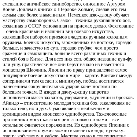
смешанное английское единоборство, описанное Артуром
Конан Дойлем в книгах о Шерлоке Холмсе, сделав его тем
самым еще более знаменитым. Немецкое дзю-дзюцу обучает
мастерству самообороны. Самбо – техника рукопашного боя,
созданная в СССР, основанная на приемах дзюдо. Фехтование
– очень красивый и изящный вид боевого искусства,
являющийся набором приемов владения ручным холодным
оружием. Боевых искусств, зарожденных на востоке, гораздо
больше, и зачастую их суть гораздо глубже, чем просто
сражение и самозащита. Больше всего различных техник и
стилей боя в Китае. Для всех них есть общее название кун-фу
или ушу, практически все они берут начало из известного
монастыря Шаолинь. Японии по праву принадлежит самое
популярное боевое искусство в мире – карате. Контакт между
соперниками там сведен к минимуму, победа достигается
нанесением сокрушительных ударов конечностями по
болевым точкам. В дзюдо и джиу-джицу напротив
используется масса захватов, удержаний, удушений и бросков.
Айкидо – относительно молодая техника боя, закаляющая не
только тело, но и дух. Сумо является необычным и
зрелищным видом японского единоборства. Тяжеловесные
противники могут касаться ринга только стопами – все
остальное считается поражением. Из единоборств Японии с
использованием оружия можно выделить кэндо, нунчаку-
дзюцу, кобудзюцу и кабудо. Мастера кендо в совершенстве