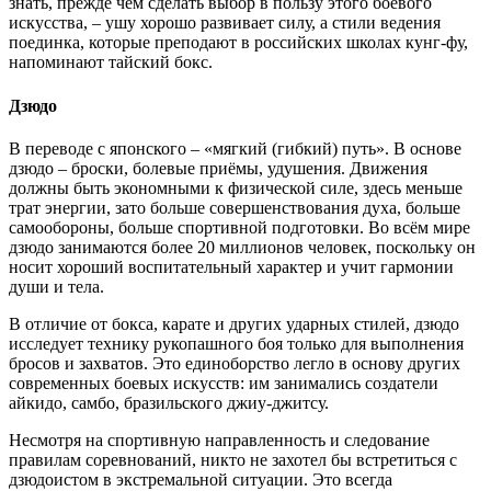
знать, прежде чем сделать выбор в пользу этого боевого
искусства, – ушу хорошо развивает силу, а стили ведения
поединка, которые преподают в российских школах кунг-фу,
напоминают тайский бокс.
Дзюдо
В переводе с японского – «мягкий (гибкий) путь». В основе
дзюдо – броски, болевые приёмы, удушения. Движения
должны быть экономными к физической силе, здесь меньше
трат энергии, зато больше совершенствования духа, больше
самообороны, больше спортивной подготовки. Во всём мире
дзюдо занимаются более 20 миллионов человек, поскольку он
носит хороший воспитательный характер и учит гармонии
души и тела.
В отличие от бокса, карате и других ударных стилей, дзюдо
исследует технику рукопашного боя только для выполнения
бросов и захватов. Это единоборство легло в основу других
современных боевых искусств: им занимались создатели
айкидо, самбо, бразильского джиу-джитсу.
Несмотря на спортивную направленность и следование
правилам соревнований, никто не захотел бы встретиться с
дзюдоистом в экстремальной ситуации. Это всегда