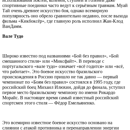
использования локтей, коленей, ступней и голеней даже
спортивные поединки часто ведут к серьёзным травмам. Муай
Тай очень древнее искусство боя, однако всемирную
популярность оно обрело сравнительно недавно, после выхода
фильма «Кикбоксёр», где главную роль исполнил Жан-Клод
ВанДамм.
Вале Тудо
Широко известно под названиями «Бой без правил», «Бой
смешанного стиля» или «Миксфайт». В переводе с
португальского «вале тудо» означает «всё годится» или «всё,
что работает». Это боевое искусство бразильского
происхождения в Россию пришло не так давно — первый
чемпионат по «Боям без правил» состоялся в 1995 году, где
российский боец Михаил Илюхин, дойдя до финала, уступил
первое место бразильскому чемпиону по имени Рикардо
Морайс. В настоящее время самый известный российский
спортсмен этого стиля — Фёдор Емельяненко.
Это всемирно известное боевое искусство основано на
слиянии с атакой противника и перенаправлении энергии