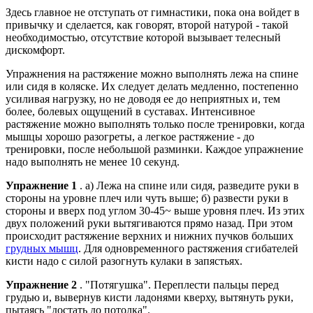
Здесь главное не отступать от гимнастики, пока она войдет в
привычку и сделается, как говорят, второй натурой - такой
необходимостью, отсутствие которой вызывает телесный
дискомфорт.
Упражнения на растяжение можно выполнять лежа на спине
или сидя в коляске. Их следует делать медленно, постепенно
усиливая нагрузку, но не доводя ее до неприятных и, тем
более, болевых ощущений в суставах. Интенсивное
растяжение можно выполнять только после тренировки, когда
мышцы хорошо разогреты, а легкое растяжение - до
тренировки, после небольшой разминки. Каждое упражнение
надо выполнять не менее 10 секунд.
Упражнение 1
. а) Лежа на спине или сидя, разведите руки в
стороны на уровне плеч или чуть выше; б) развести руки в
стороны и вверх под углом 30-45~ выше уровня плеч. Из этих
двух положений руки вытягиваются прямо назад. При этом
происходит растяжение верхних и нижних пучков больших
грудных мышц
. Для одновременного растяжения сгибателей
кисти надо с силой разогнуть кулаки в запястьях.
Упражнение 2
. "Потягушка". Переплести пальцы перед
грудью и, вывернув кисти ладонями кверху, вытянуть руки,
пытаясь "достать до потолка".