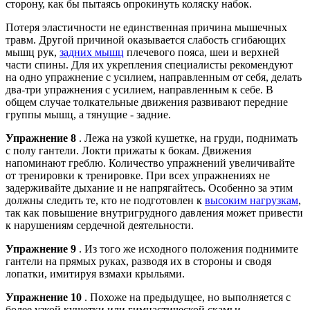
сторону, как бы пытаясь опрокинуть коляску набок.
Потеря эластичности не единственная причина мышечных
травм. Другой причиной оказывается слабость сгибающих
мышц рук,
задних мышц
плечевого пояса, шеи и верхней
части спины. Для их укрепления специалисты рекомендуют
на одно упражнение с усилием, направленным от себя, делать
два-три упражнения с усилием, направленным к себе. В
общем случае толкательные движения развивают передние
группы мышц, а тянущие - задние.
Упражнение 8
. Лежа на узкой кушетке, на груди, поднимать
с полу гантели. Локти прижаты к бокам. Движения
напоминают греблю. Количество упражнений увеличивайте
от тренировки к тренировке. При всех упражнениях не
задерживайте дыхание и не напрягайтесь. Особенно за этим
должны следить те, кто не подготовлен к
высоким нагрузкам
,
так как повышение внутригрудного давления может привести
к нарушениям сердечной деятельности.
Упражнение 9
. Из того же исходного положения поднимите
гантели на прямых руках, разводя их в стороны и сводя
лопатки, имитируя взмахи крыльями.
Упражнение 10
. Похоже на предыдущее, но выполняется с
более узкой кушетки или гимнастической скамьи,