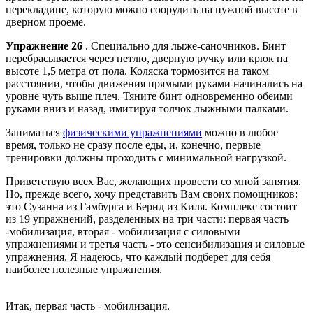
перекладине, которую можно соорудить на нужной высоте в
дверном проеме.
Упражнение 26
. Специально для лыже-саночников. Бинт
перебрасывается через петлю, дверную ручку или крюк на
высоте 1,5 метра от пола. Коляска тормозится на таком
расстоянии, чтобы движения прямыми руками начинались на
уровне чуть выше плеч. Тяните бинт одновременно обеими
руками вниз и назад, имитируя толчок лыжными палками.
Заниматься
физическими упражнениями
можно в любое
время, только не сразу после еды, и, конечно, первые
тренировки должны проходить с минимальной нагрузкой.
Приветствую всех Вас, желающих провести со мной занятия.
Но, прежде всего, хочу представить Вам своих помощников:
это Сузанна из Гамбурга и Бернд из Киля. Комплекс состоит
из 19 упражнений, разделенных на три части: первая часть
-мобилизация, вторая - мобилизация с силовыми
упражнениями и третья часть - это сенсибилизация и силовые
упражнения. Я надеюсь, что каждый подберет для себя
наиболее полезные упражнения.
Итак, первая часть - мобилизация.