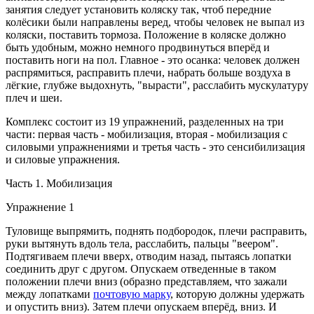
занятия следует установить коляску так, чтоб передние
колёсики были направлены веред, чтобы человек не выпал из
коляски, поставить тормоза. Положение в коляске должно
быть удобным, можно немного продвинуться вперёд и
поставить ноги на пол. Главное - это осанка: человек должен
распрямиться, расправить плечи, набрать больше воздуха в
лёгкие, глубже выдохнуть, "вырасти", расслабить мускулатуру
плеч и шеи.
Комплекс состоит из 19 упражнений, разделенных на три
части: первая часть - мобилизация, вторая - мобилизация с
силовыми упражнениями и третья часть - это сенсибилизация
и силовые упражнения.
Часть 1. Мобилизация
Упражнение 1
Туловище выпрямить, поднять подбородок, плечи расправить,
руки вытянуть вдоль тела, расслабить, пальцы "веером".
Подтягиваем плечи вверх, отводим назад, пытаясь лопатки
соединить друг с другом. Опускаем отведенные в таком
положении плечи вниз (образно представляем, что зажали
между лопатками
почтовую марку
, которую должны удержать
и опустить вниз). Затем плечи опускаем вперёд, вниз. И