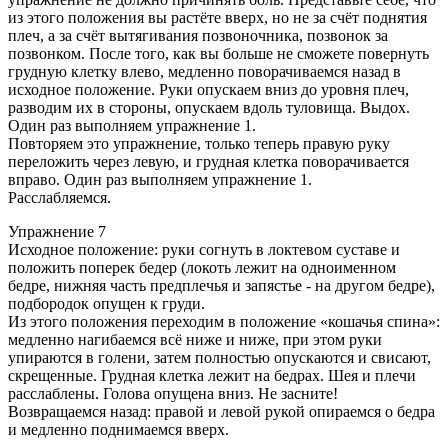
из этого положения вы растёте вверх, но не за счёт поднятия
плеч, а за счёт вытягивания позвоночника, позвонок за
позвонком. После того, как вы больше не сможете повернуть
грудную клетку влево, медленно поворачиваемся назад в
исходное положение. Руки опускаем вниз до уровня плеч,
разводим их в стороны, опускаем вдоль туловища. Выдох.
Один раз выполняем упражнение 1.
Повторяем это упражнение, только теперь правую руку
переложить через левую, и грудная клетка поворачивается
вправо. Один раз выполняем упражнение 1.
Расслабляемся.
Упражнение 7
Исходное положение: руки согнуть в локтевом суставе и
положить поперек бедер (локоть лежит на одноименном
бедре, нижняя часть предплечья и запястье - на другом бедре),
подбородок опущен к груди.
Из этого положения переходим в положение «кошачья спина»:
медленно нагибаемся всё ниже и ниже, при этом руки
упираются в голени, затем полностью опускаются и свисают,
скрещенные. Грудная клетка лежит на бедрах. Шея и плечи
расслаблены. Голова опущена вниз. Не засните!
Возвращаемся назад: правой и левой рукой опираемся о бедра
и медленно поднимаемся вверх.