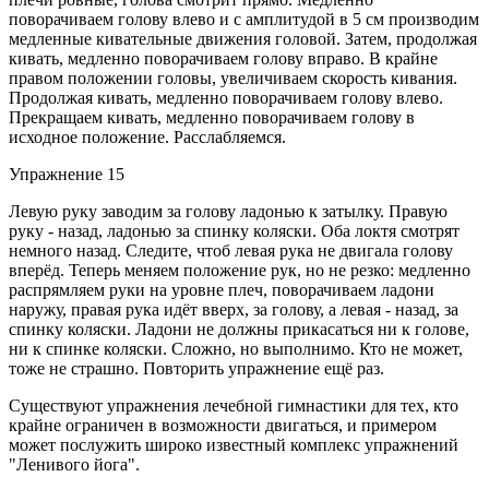
поворачиваем голову влево и с амплитудой в 5 см производим
медленные кивательные движения головой. Затем, продолжая
кивать, медленно поворачиваем голову вправо. В крайне
правом положении головы, увеличиваем скорость кивания.
Продолжая кивать, медленно поворачиваем голову влево.
Прекращаем кивать, медленно поворачиваем голову в
исходное положение. Расслабляемся.
Упражнение 15
Левую руку заводим за голову ладонью к затылку. Правую
руку - назад, ладонью за спинку коляски. Оба локтя смотрят
немного назад. Следите, чтоб левая рука не двигала голову
вперёд. Теперь меняем положение рук, но не резко: медленно
распрямляем руки на уровне плеч, поворачиваем ладони
наружу, правая рука идёт вверх, за голову, а левая - назад, за
спинку коляски. Ладони не должны прикасаться ни к голове,
ни к спинке коляски. Сложно, но выполнимо. Кто не может,
тоже не страшно. Повторить упражнение ещё раз.
Существуют упражнения лечебной гимнастики для тех, кто
крайне ограничен в возможности двигаться, и примером
может послужить широко известный комплекс упражнений
"Ленивого йога".