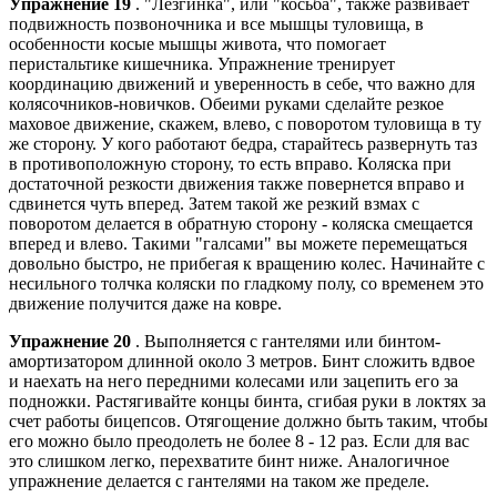
Упражнение 19
. "Лезгинка", или "косьба", также развивает
подвижность позвоночника и все мышцы туловища, в
особенности косые мышцы живота, что помогает
перистальтике кишечника. Упражнение тренирует
координацию движений и уверенность в себе, что важно для
колясочников-новичков. Обеими руками сделайте резкое
маховое движение, скажем, влево, с поворотом туловища в ту
же сторону. У кого работают бедра, старайтесь развернуть таз
в противоположную сторону, то есть вправо. Коляска при
достаточной резкости движения также повернется вправо и
сдвинется чуть вперед. Затем такой же резкий взмах с
поворотом делается в обратную сторону - коляска смещается
вперед и влево. Такими "галсами" вы можете перемещаться
довольно быстро, не прибегая к вращению колес. Начинайте с
несильного толчка коляски по гладкому полу, со временем это
движение получится даже на ковре.
Упражнение 20
. Выполняется с гантелями или бинтом-
амортизатором длинной около 3 метров. Бинт сложить вдвое
и наехать на него передними колесами или зацепить его за
подножки. Растягивайте концы бинта, сгибая руки в локтях за
счет работы бицепсов. Отягощение должно быть таким, чтобы
его можно было преодолеть не более 8 - 12 раз. Если для вас
это слишком легко, перехватите бинт ниже. Аналогичное
упражнение делается с гантелями на таком же пределе.