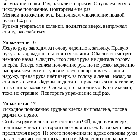
возможной точки. Грудная клетка прямая. Опускаем руку в
исходное положение. Повторяем ещё раз.
Меняем положение рук. Выполняем упражнение правой
рукой 1-4 раза.
Руками упереться в коленки, подняться вверх, выпрямляя
спину, расслабиться.
Упражнение 16
Левую руку заводим за голову ладонью к затылку. Правую
руку - назад, ладонью за спинку коляски. Оба локтя смотрят
немного назад. Следите, чтоб левая рука не двигала голову
вперёд. Теперь меняем положение рук, но не резко: медленно
распрямляем руки на уровне плеч, поворачиваем ладони
наружу, правая рука идёт вверх, за голову, а левая - назад, за
спинку коляски. Ладони не должны прикасаться ни к голове,
ни к спинке коляски. Сложно, но выполнимо. Кто не может,
тоже не страшно. Повторить упражнение ещё раз.
Упражнение 17
Исходное положение: грудная клетка выпрямлена, голова
держится прямо.
Сгибаем руки в локтевом суставе до 90, ладонями вверх,
поднимаем локти в стороны до уровня плеч. Разворачиваем
предплечья вверх. Из этого положения на вдохе отводим руки
назад, стараясь соединить лопатки. Медленно возвращаем