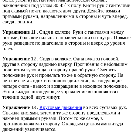
наклоненной под углом 30-45` к полу. Кисти рук с гантелями
под скамьей почти касаются друг друга. Делайте взмахи
прямыми руками, направленными в стороны и чуть вперед,
сводя лопатки.
Упражнение 11
. Сидя в коляске. Руки с гантелями между
ногами, большие пальцы направлены вниз и внутрь. Прямые
руки разведите по диагонали в стороны и вверх до уровня
плеч.
Упражнение 12
. Сидя в коляске. Одна рука за головой,
другая в сторону ладонью кверху. Прогибания с небольшим
поворотом туловища в сторону правой руки. Сменить
положение рук и проделать то же в обратную сторону. На
четыре счета - вдох и основное движение, на следующие
четыре счета - выдох и возвращение в исходное положение.
Это и каждое последующее упражнение выполняются в
течении одной, двух минут.
Упражнение 13
.
Круговые движения
во всех суставах рук.
Сначала кистями, затем в ту же сторону предплечьями и
наконец прямыми руками. Потом то же самое, в
противоположную сторону. С каждым циклом амплитуда
движений увеличивается.