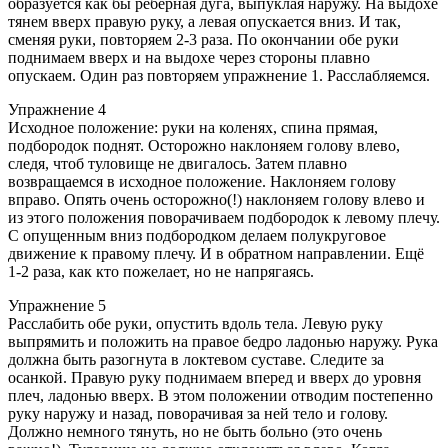
образуется как бы реберная дуга, выпуклая наружу. На выдохе
тянем вверх правую руку, а левая опускается вниз. И так,
сменяя руки, повторяем 2-3 раза. По окончании обе руки
поднимаем вверх и на выдохе через стороны плавно
опускаем. Один раз повторяем упражнение 1. Расслабляемся.
Упражнение 4
Исходное положение: руки на коленях, спина прямая,
подбородок поднят. Осторожно наклоняем голову влево,
следя, чтоб туловище не двигалось. Затем плавно
возвращаемся в исходное положение. Наклоняем голову
вправо. Опять очень осторожно(!) наклоняем голову влево и
из этого положения поворачиваем подбородок к левому плечу.
С опущенным вниз подбородком делаем полукруговое
движение к правому плечу. И в обратном направлении. Ещё
1-2 раза, как кто пожелает, но не напрягаясь.
Упражнение 5
Расслабить обе руки, опустить вдоль тела. Левую руку
выпрямить и положить на правое бедро ладонью наружу. Рука
должна быть разогнута в локтевом суставе. Следите за
осанкой. Правую руку поднимаем вперед и вверх до уровня
плеч, ладонью вверх. В этом положении отводим постепенно
руку наружу и назад, поворачивая за ней тело и голову.
Должно немного тянуть, но не быть больно (это очень