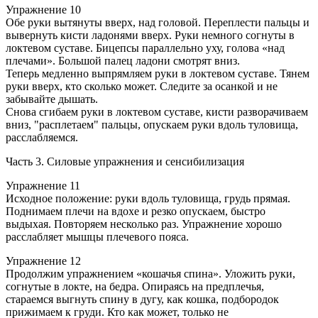
Упражнение 10
Обе руки вытянуты вверх, над головой. Переплести пальцы и
вывернуть кисти ладонями вверх. Руки немного согнуты в
локтевом суставе. Бицепсы параллельно уху, голова «над
плечами». Большой палец ладони смотрят вниз.
Теперь медленно выпрямляем руки в локтевом суставе. Тянем
руки вверх, кто сколько может. Следите за осанкой и не
забывайте дышать.
Снова сгибаем руки в локтевом суставе, кисти разворачиваем
вниз, "расплетаем" пальцы, опускаем руки вдоль туловища,
расслабляемся.
Часть 3. Силовые упражнения и сенсибилизация
Упражнение 11
Исходное положение: руки вдоль туловища, грудь прямая.
Поднимаем плечи на вдохе и резко опускаем, быстро
выдыхая. Повторяем несколько раз. Упражнение хорошо
расслабляет мышцы плечевого пояса.
Упражнение 12
Продолжим упражнением «кошачья спина». Уложить руки,
согнутые в локте, на бедра. Опираясь на предплечья,
стараемся выгнуть спину в дугу, как кошка, подбородок
прижимаем к груди. Кто как может, только не