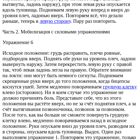
вытянуты, ладонь наружу), при этом левая рука опускается
вдоль туловища. Поднимаем левую руку вперед и вверх до
уровня плеч, ладонью вверх. Повторяем всё, что делали
раньше, теперь в
левую сторону
. Пару раз повторить.
Часть 2. Мобилизация с силовыми упражнениями
Упражнение 6
Исходное положение: грудь расправить, плечи ровные,
подбородок вверх. Поднять обе руки на уровень плеч, ладони
вывернуть наружу. Затем перекрестить левую руку с правой
так, чтоб левая ладонь легла на правую. Обратите внимание
на локти: они могут быть немного согнуты. Поднимаем
скрещенные руки вверх до того положения, когда бицепсы
коснутся ушей. Затем медленно поворачиваем
грудную клетку
влево (осторожно). Ни в коем случае это упражнение не
должно причинять боль. Представьте себе, что из этого
положения вы растёте вверх, но не за счёт поднятия плеч, а за
счёт вытягивания позвоночника, позвонок за позвонком.
После того, как вы больше не сможете повернуть грудную
клетку влево, медленно поворачиваемся назад в исходное
положение. Руки опускаем вниз до уровня плеч, разводим их
в стороны, опускаем вдоль туловища. Выдох. Один раз
выполняем упражнение 1. Повторяем это упражнение, только