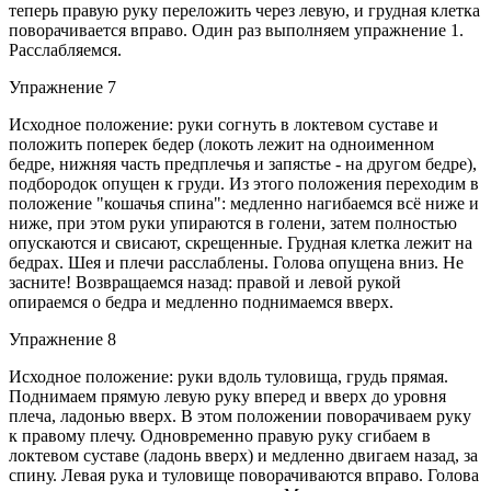
теперь правую руку переложить через левую, и грудная клетка
поворачивается вправо. Один раз выполняем упражнение 1.
Расслабляемся.
Упражнение 7
Исходное положение: руки согнуть в локтевом суставе и
положить поперек бедер (локоть лежит на одноименном
бедре, нижняя часть предплечья и запястье - на другом бедре),
подбородок опущен к груди. Из этого положения переходим в
положение "кошачья спина": медленно нагибаемся всё ниже и
ниже, при этом руки упираются в голени, затем полностью
опускаются и свисают, скрещенные. Грудная клетка лежит на
бедрах. Шея и плечи расслаблены. Голова опущена вниз. Не
засните! Возвращаемся назад: правой и левой рукой
опираемся о бедра и медленно поднимаемся вверх.
Упражнение 8
Исходное положение: руки вдоль туловища, грудь прямая.
Поднимаем прямую левую руку вперед и вверх до уровня
плеча, ладонью вверх. В этом положении поворачиваем руку
к правому плечу. Одновременно правую руку сгибаем в
локтевом суставе (ладонь вверх) и медленно двигаем назад, за
спину. Левая рука и туловище поворачиваются вправо. Голова