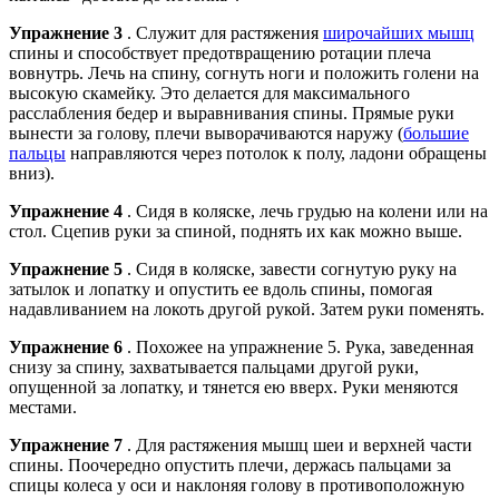
Упражнение 3
. Служит для растяжения
широчайших мышц
спины и способствует предотвращению ротации плеча
вовнутрь. Лечь на спину, согнуть ноги и положить голени на
высокую скамейку. Это делается для максимального
расслабления бедер и выравнивания спины. Прямые руки
вынести за голову, плечи выворачиваются наружу (
большие
пальцы
направляются через потолок к полу, ладони обращены
вниз).
Упражнение 4
. Сидя в коляске, лечь грудью на колени или на
стол. Сцепив руки за спиной, поднять их как можно выше.
Упражнение 5
. Сидя в коляске, завести согнутую руку на
затылок и лопатку и опустить ее вдоль спины, помогая
надавливанием на локоть другой рукой. Затем руки поменять.
Упражнение 6
. Похожее на упражнение 5. Рука, заведенная
снизу за спину, захватывается пальцами другой руки,
опущенной за лопатку, и тянется ею вверх. Руки меняются
местами.
Упражнение 7
. Для растяжения мышц шеи и верхней части
спины. Поочередно опустить плечи, держась пальцами за
спицы колеса у оси и наклоняя голову в противоположную