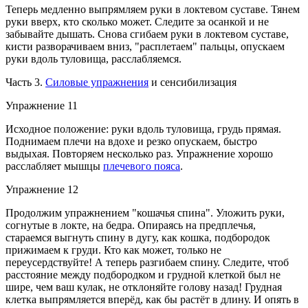
Теперь медленно выпрямляем руки в локтевом суставе. Тянем
руки вверх, кто сколько может. Следите за осанкой и не
забывайте дышать. Снова сгибаем руки в локтевом суставе,
кисти разворачиваем вниз, "расплетаем" пальцы, опускаем
руки вдоль туловища, расслабляемся.
Часть 3.
Силовые упражнения
и сенсибилизация
Упражнение 11
Исходное положение: руки вдоль туловища, грудь прямая.
Поднимаем плечи на вдохе и резко опускаем, быстро
выдыхая. Повторяем несколько раз. Упражнение хорошо
расслабляет мышцы
плечевого пояса
.
Упражнение 12
Продолжим упражнением "кошачья спина". Уложить руки,
согнутые в локте, на бедра. Опираясь на предплечья,
стараемся выгнуть спину в дугу, как кошка, подбородок
прижимаем к груди. Кто как может, только не
переусердствуйте! А теперь разгибаем спину. Следите, чтоб
расстояние между подбородком и грудной клеткой был не
шире, чем ваш кулак, не отклоняйте голову назад! Грудная
клетка выпрямляется вперёд, как бы растёт в длину. И опять в