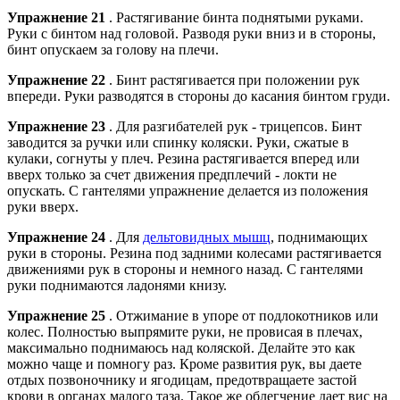
Упражнение 21
. Растягивание бинта поднятыми руками.
Руки с бинтом над головой. Разводя руки вниз и в стороны,
бинт опускаем за голову на плечи.
Упражнение 22
. Бинт растягивается при положении рук
впереди. Руки разводятся в стороны до касания бинтом груди.
Упражнение 23
. Для разгибателей рук - трицепсов. Бинт
заводится за ручки или спинку коляски. Руки, сжатые в
кулаки, согнуты у плеч. Резина растягивается вперед или
вверх только за счет движения предплечий - локти не
опускать. С гантелями упражнение делается из положения
руки вверх.
Упражнение 24
. Для
дельтовидных мышц
, поднимающих
руки в стороны. Резина под задними колесами растягивается
движениями рук в стороны и немного назад. С гантелями
руки поднимаются ладонями книзу.
Упражнение 25
. Отжимание в упоре от подлокотников или
колес. Полностью выпрямите руки, не провисая в плечах,
максимально поднимаюсь над коляской. Делайте это как
можно чаще и помногу раз. Кроме развития рук, вы даете
отдых позвоночнику и ягодицам, предотвращаете застой
крови в органах малого таза. Такое же облегчение дает вис на