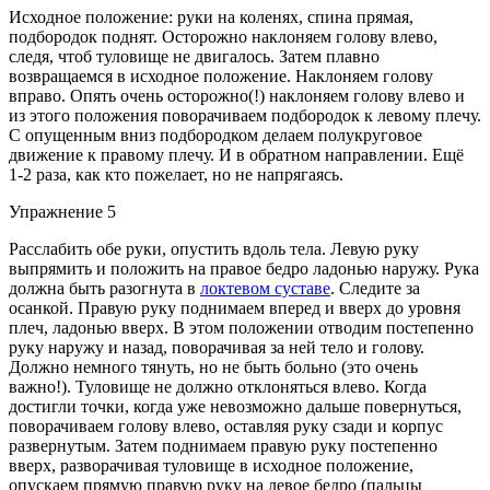
Исходное положение: руки на коленях, спина прямая,
подбородок поднят. Осторожно наклоняем голову влево,
следя, чтоб туловище не двигалось. Затем плавно
возвращаемся в исходное положение. Наклоняем голову
вправо. Опять очень осторожно(!) наклоняем голову влево и
из этого положения поворачиваем подбородок к левому плечу.
С опущенным вниз подбородком делаем полукруговое
движение к правому плечу. И в обратном направлении. Ещё
1-2 раза, как кто пожелает, но не напрягаясь.
Упражнение 5
Расслабить обе руки, опустить вдоль тела. Левую руку
выпрямить и положить на правое бедро ладонью наружу. Рука
должна быть разогнута в
локтевом суставе
. Следите за
осанкой. Правую руку поднимаем вперед и вверх до уровня
плеч, ладонью вверх. В этом положении отводим постепенно
руку наружу и назад, поворачивая за ней тело и голову.
Должно немного тянуть, но не быть больно (это очень
важно!). Туловище не должно отклоняться влево. Когда
достигли точки, когда уже невозможно дальше повернуться,
поворачиваем голову влево, оставляя руку сзади и корпус
развернутым. Затем поднимаем правую руку постепенно
вверх, разворачивая туловище в исходное положение,
опускаем прямую правую руку на левое бедро (пальцы