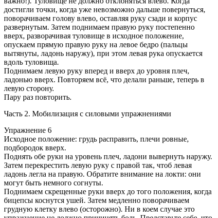
важно!). Туловище не должно отклоняться влево. Когда
достигли точки, когда уже невозможно дальше повернуться,
поворачиваем голову влево, оставляя руку сзади и корпус
развернутым. Затем поднимаем правую руку постепенно
вверх, разворачивая туловище в исходное положение,
опускаем прямую правую руку на левое бедро (пальцы
вытянуты, ладонь наружу), при этом левая рука опускается
вдоль туловища.
Поднимаем левую руку вперед и вверх до уровня плеч,
ладонью вверх. Повторяем всё, что делали раньше, теперь в
левую сторону.
Пару раз повторить.
Часть 2. Мобилизация с силовыми упражнениями
Упражнение 6
Исходное положение: грудь расправить, плечи ровные,
подбородок вверх.
Поднять обе руки на уровень плеч, ладони вывернуть наружу.
Затем перекрестить левую руку с правой так, чтоб левая
ладонь легла на правую. Обратите внимание на локти: они
могут быть немного согнуты.
Поднимаем скрещенные руки вверх до того положения, когда
бицепсы коснутся ушей. Затем медленно поворачиваем
грудную клетку влево (осторожно). Ни в коем случае это
упражнение не должно причинять боль. Представьте себе, что