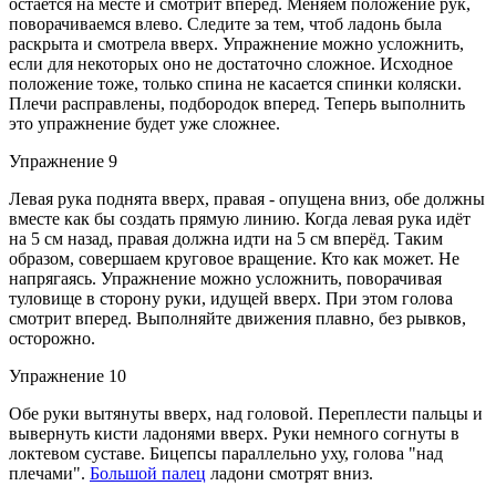
остается на месте и смотрит вперед. Меняем положение рук,
поворачиваемся влево. Следите за тем, чтоб ладонь была
раскрыта и смотрела вверх. Упражнение можно усложнить,
если для некоторых оно не достаточно сложное. Исходное
положение тоже, только спина не касается спинки коляски.
Плечи расправлены, подбородок вперед. Теперь выполнить
это упражнение будет уже сложнее.
Упражнение 9
Левая рука поднята вверх, правая - опущена вниз, обе должны
вместе как бы создать прямую линию. Когда левая рука идёт
на 5 см назад, правая должна идти на 5 см вперёд. Таким
образом, совершаем круговое вращение. Кто как может. Не
напрягаясь. Упражнение можно усложнить, поворачивая
туловище в сторону руки, идущей вверх. При этом голова
смотрит вперед. Выполняйте движения плавно, без рывков,
осторожно.
Упражнение 10
Обе руки вытянуты вверх, над головой. Переплести пальцы и
вывернуть кисти ладонями вверх. Руки немного согнуты в
локтевом суставе. Бицепсы параллельно уху, голова "над
плечами".
Большой палец
ладони смотрят вниз.