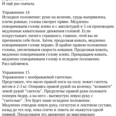
И ещё раз сначала.
Упражнение 14
Исходное положение: руки на коленях, грудь выпрямлена,
плечи ровные, голова смотрит прямо. Медленно
поворачиваем голову влево и с амплитудой в 5 см производим
медленные кивательные движения головой. Если
похрустывает, ничего страшного, главное, чтоб вы не
причиняли себе боли. Затем, продолжая кивать, медленно
поворачиваем голову вправо. В крайне правом положении
головы, увеличиваем скорость кивания. Продолжая кивать,
медленно поворачиваем голову влево. Прекращаем кивать,
медленно поворачиваем голову в исходное положение.
Расслабляемся.
Упражнение 15
Упражнение с воображаемой гантелью.
Представьте, что около правой ноги на полу лежит гантель
весом в 2-3 кг. Опираясь правой рукой на коленку, "возьмите"
левой рукой "гантель". Предплечье правой руки положите
поперек бедер, а на него - вытянутую левую руку с
"гантелью". Это будет наше исходное положение.
Медленно отводим левую руку, согнутую в локтевом суставе,
назад до тех пор, пока плечо и локоть не окажутся одной
прямой. Продолжаем это движение до максимально