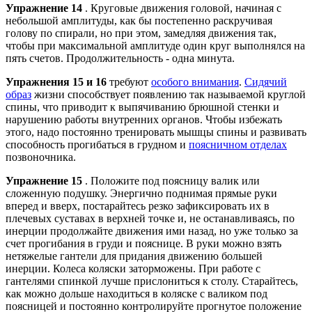
Упражнение 14
. Круговые движения головой, начиная с
небольшой амплитуды, как бы постепенно раскручивая
голову по спирали, но при этом, замедляя движения так,
чтобы при максимальной амплитуде один круг выполнялся на
пять счетов. Продолжительность - одна минута.
Упражнения 15 и 16
требуют
особого внимания
.
Сидячий
образ
жизни способствует появлению так называемой круглой
спины, что приводит к выпячиванию брюшной стенки и
нарушению работы внутренних органов. Чтобы избежать
этого, надо постоянно тренировать мышцы спины и развивать
способность прогибаться в грудном и
поясничном отделах
позвоночника.
Упражнение 15
. Положите под поясницу валик или
сложенную подушку. Энергично поднимая прямые руки
вперед и вверх, постарайтесь резко зафиксировать их в
плечевых суставах в верхней точке и, не останавливаясь, по
инерции продолжайте движения ими назад, но уже только за
счет прогибания в груди и пояснице. В руки можно взять
нетяжелые гантели для придания движению большей
инерции. Колеса коляски заторможены. При работе с
гантелями спинкой лучше прислониться к столу. Старайтесь,
как можно дольше находиться в коляске с валиком под
поясницей и постоянно контролируйте прогнутое положение