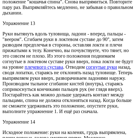
положение "кошачья спина". Снова выпрямиться. Повторите
пару раз. Выпрямляйтесь медленно, не забывая о правильном
дыхании.
Упражнение 13
Руки вытянуть вдоль туловища, ладони - вперед, пальцы -
"веером". Сгибаем руки в локтевом суставе до 90°, затем
разводим предплечья в стороны, оставляя локти и плечи
прижатыми к телу. Конечно, вы почувствуете, что тянет, но
это совсем не плохо. Из этого положения поднимаем
согнутые в локтевом суставе руки вверх, пока локти не будут
на уровне
плечевого сустава
. Отводим
согнутые руки
назад,
сводя лопатки, стараясь не отклонять назад туловище. Теперь
выпрямляем руки вверх, разворачиваем ладонями наружу.
Производим тыльное сгибание кистей (внутрь), стараясь
соприкоснуться кончиками пальцев рук (не глядя вверх).
Постарайтесь как можно дольше удержать контакт между
пальцами, спина не должна отклоняться назад. Когда больше
не сможете удерживать это положение, опустите руки,
выполните упражнение 1. И ещё раз сначала.
Упражнение 14
Исходное положение: руки на коленях, грудь выпрямлена,
плечи ровные, голова смотрит прямо. Медленно