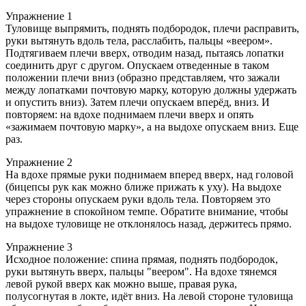
Упражнение 1
Туловище выпрямить, поднять подбородок, плечи расправить,
руки вытянуть вдоль тела, расслабить, пальцы «веером».
Подтягиваем плечи вверх, отводим назад, пытаясь лопатки
соединить друг с другом. Опускаем отведенные в таком
положении плечи вниз (образно представляем, что зажали
между лопатками почтовую марку, которую должны удержать
и опустить вниз). Затем плечи опускаем вперёд, вниз. И
повторяем: на вдохе поднимаем плечи вверх и опять
«зажимаем почтовую марку», а на выдохе опускаем вниз. Еще
раз.
Упражнение 2
На вдохе прямые руки поднимаем вперед вверх, над головой
(бицепсы рук как можно ближе прижать к уху). На выдохе
через стороны опускаем руки вдоль тела. Повторяем это
упражнение в спокойном темпе. Обратите внимание, чтобы
на выдохе туловище не отклонялось назад, держитесь прямо.
Упражнение 3
Исходное положение: спина прямая, поднять подбородок,
руки вытянуть вверх, пальцы "веером". На вдохе тянемся
левой рукой вверх как можно выше, правая рука,
полусогнутая в локте, идёт вниз. На левой стороне туловища