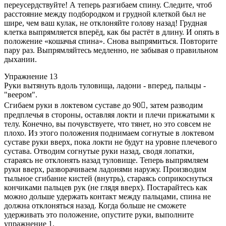
переусердствуйте! А теперь разгибаем спину. Следите, чтоб
расстояние между подбородком и грудной клеткой был не
шире, чем ваш кулак, не отклоняйте голову назад! Грудная
клетка выпрямляется вперёд, как бы растёт в длину. И опять в
положение «кошачья спина». Снова выпрямиться. Повторите
пару раз. Выпрямляйтесь медленно, не забывая о правильном
дыхании.
Упражнение 13
Руки вытянуть вдоль туловища, ладони - вперед, пальцы -
"веером".
Сгибаем руки в локтевом суставе до 90, затем разводим
предплечья в стороны, оставляя локти и плечи прижатыми к
телу. Конечно, вы почувствуете, что тянет, но это совсем не
плохо. Из этого положения поднимаем согнутые в локтевом
суставе руки вверх, пока локти не будут на уровне плечевого
сустава. Отводим согнутые руки назад, сводя лопатки,
стараясь не отклонять назад туловище. Теперь выпрямляем
руки вверх, разворачиваем ладонями наружу. Производим
тыльное сгибание кистей (внутрь), стараясь соприкоснуться
кончиками пальцев рук (не глядя вверх). Постарайтесь как
можно дольше удержать контакт между пальцами, спина не
должна отклоняться назад. Когда больше не сможете
удерживать это положение, опустите руки, выполните
упражнение 1.