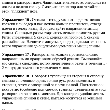
спины и разворот плеч. Чаще лежите на животе, опершись на
локти и подняв голову. Смотрите телевизор или читайте в
этой "пляжной" позе.
Упражнение 16
. Оттолкнитесь руками от подлокотников
коляски или бедер и как можно больше прогнитесь, отведя
плечи и голову назад. Прочувствуйте напряжение мышц
спины. С каждым разом старайтесь меньше помогать руками.
Ритм упражнения: 5 секунд удержания прогиба, 5 секунд
расслабления. Начните с минуты, доводя продолжительность
всего упражнения до ощутимого утомления мышц спины.
Упражнение 17
. Развороты на коляске противоположно
направленными вращениями обручей руками. Выполняйте
его сначала спокойно, потом энергичнее и резче, в течении 1 -
2 минут, до заметного утомления мышц.
Упражнение 18
. Повороты туловища из стороны в сторону
сначала с помощью одних только рук, расставленных в
стороны, затем с заведенной за плечи палкой. Постепенно и
аккуратно (особенно при свежих травмах) увеличивайте угол
разворота от занятия к занятию. Для контроля удобно делать
упражнение спиной к стене, пытаясь коснуться ее концами
палки.