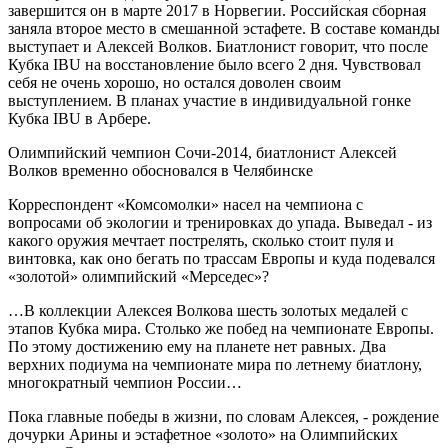
завершится он в марте 2017 в Норвегии. Российская сборная
заняла второе место в смешанной эстафете. В составе команды
выступает и Алексей Волков. Биатлонист говорит, что после
Кубка IBU на восстановление было всего 2 дня. Чувствовал
себя не очень хорошо, но остался доволен своим
выступлением. В планах участие в индивидуальной гонке
Кубка IBU в Арбере.
Олимпийский чемпион Сочи-2014, биатлонист Алексей
Волков временно обосновался в Челябинске
Корреспондент «Комсомолки» насел на чемпиона с
вопросами об экологии и тренировках до упада. Выведал - из
какого оружия мечтает пострелять, сколько стоит пуля и
винтовка, как оно бегать по трассам Европы и куда подевался
«золотой» олимпийский «Мерседес»?
…В коллекции Алексея Волкова шесть золотых медалей с
этапов Кубка мира. Столько же побед на чемпионате Европы.
По этому достижению ему на планете нет равных. Два
верхних подиума на чемпионате мира по летнему биатлону,
многократный чемпион России…
Пока главные победы в жизни, по словам Алексея, - рождение
дочурки Арины и эстафетное «золото» на Олимпийских