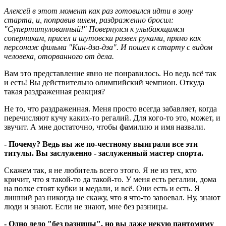
Алексей в этот момент как раз готовился идти в зону
старта, и, поправив шлем, раздраженно бросил:
"Супертитулованный!" Повернулся к улыбающимся
соперникам, присел и шутовски развел руками, прямо как
персонаж фильма "Кин-дза-дза". И пошел к старту с видом
человека, оторванного от дела.
Вам это представление явно не понравилось. Но ведь всё так
и есть! Вы действительно олимпийский чемпион. Откуда
такая раздраженная реакция?
Не то, что раздраженная. Меня просто всегда забавляет, когда
перечисляют кучу каких-то регалий. Для кого-то это, может, и
звучит. А мне достаточно, чтобы фамилию и имя назвали.
- Почему? Ведь вы же по-честному выиграли все эти
титулы. Вы заслуженно - заслуженный мастер спорта.
Скажем так, я не любитель всего этого. Я не из тех, кто
кричит, что я такой-то да такой-то. У меня есть регалии, дома
на полке стоят кубки и медали, и всё. Они есть и есть. Я
лишний раз никогда не скажу, что я что-то завоевал. Ну, знают
люди и знают. Если не знают, мне без разницы.
- Одно дело "без разницы", но вы даже некую пантомиму