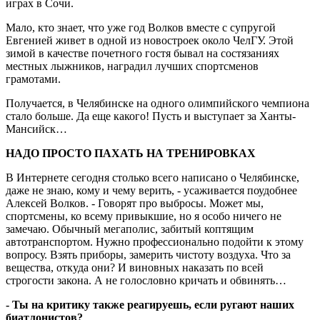
играх в Сочи.
Мало, кто знает, что уже год Волков вместе с супругой
Евгенией живет в одной из новостроек около ЧелГУ. Этой
зимой в качестве почетного гостя бывал на состязаниях
местных лыжников, наградил лучших спортсменов
грамотами.
Получается, в Челябинске на одного олимпийского чемпиона
стало больше. Да еще какого! Пусть и выступает за Ханты-
Мансийск…
НАДО ПРОСТО ПАХАТЬ НА ТРЕНИРОВКАХ
В Интернете сегодня столько всего написано о Челябинске,
даже не знаю, кому и чему верить, - усаживается поудобнее
Алексей Волков. - Говорят про выбросы. Может мы,
спортсмены, ко всему привыкшие, но я особо ничего не
замечаю. Обычный мегаполис, забитый коптящим
автотранспортом. Нужно профессионально подойти к этому
вопросу. Взять приборы, замерить чистоту воздуха. Что за
вещества, откуда они? И виновных наказать по всей
строгости закона. А не голословно кричать и обвинять…
- Ты на критику также реагируешь, если ругают наших
биатлонистов?