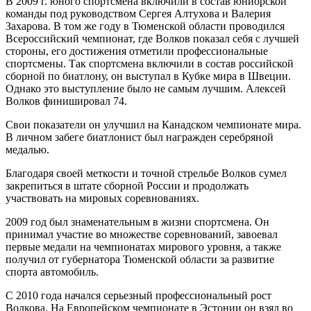
В 2009 г. юного спортсмена включили в состав юниорской
команды под руководством Сергея Алтухова и Валерия
Захарова. В том же году в Тюменской области проводился
Всероссийский чемпионат, где Волков показал себя с лучшей
стороны, его достижения отметили профессиональные
спортсмены. Так спортсмена включили в состав российской
сборной по биатлону, он выступал в Кубке мира в Швеции.
Однако это выступление было не самым лучшим. Алексей
Волков финишировал 74.
Свои показатели он улучшил на Канадском чемпионате мира.
В личном забеге биатлонист был награжден серебряной
медалью.
Благодаря своей меткости и точной стрельбе Волков сумел
закрепиться в штате сборной России и продолжать
участвовать на мировых соревнованиях.
2009 год был знаменательным в жизни спортсмена. Он
принимал участие во множестве соревнований, завоевал
первые медали на чемпионатах мирового уровня, а также
получил от губернатора Тюменской области за развитие
спорта автомобиль.
С 2010 года начался серьезный профессиональный рост
Волкова. На Европейском чемпионате в Эстонии он взял во