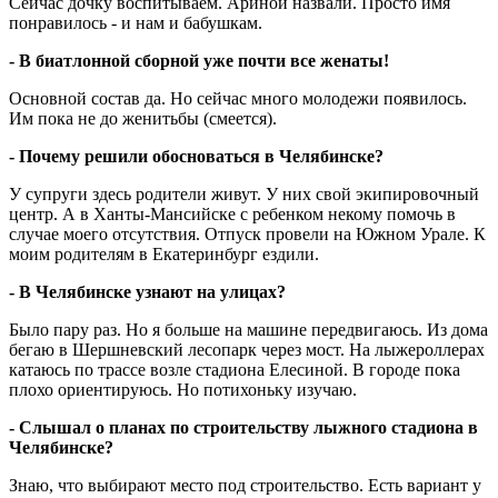
Сейчас дочку воспитываем. Ариной назвали. Просто имя
понравилось - и нам и бабушкам.
- В биатлонной сборной уже почти все женаты!
Основной состав да. Но сейчас много молодежи появилось.
Им пока не до женитьбы (смеется).
- Почему решили обосноваться в Челябинске?
У супруги здесь родители живут. У них свой экипировочный
центр. А в Ханты-Мансийске с ребенком некому помочь в
случае моего отсутствия. Отпуск провели на Южном Урале. К
моим родителям в Екатеринбург ездили.
- В Челябинске узнают на улицах?
Было пару раз. Но я больше на машине передвигаюсь. Из дома
бегаю в Шершневский лесопарк через мост. На лыжероллерах
катаюсь по трассе возле стадиона Елесиной. В городе пока
плохо ориентируюсь. Но потихоньку изучаю.
- Слышал о планах по строительству лыжного стадиона в
Челябинске?
Знаю, что выбирают место под строительство. Есть вариант у