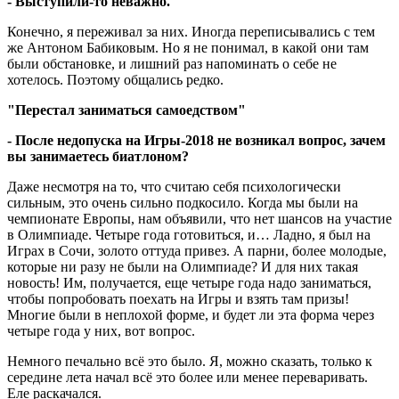
- Выступили-то неважно.
Конечно, я переживал за них. Иногда переписывались с тем
же Антоном Бабиковым. Но я не понимал, в какой они там
были обстановке, и лишний раз напоминать о себе не
хотелось. Поэтому общались редко.
"Перестал заниматься самоедством"
- После недопуска на Игры-2018 не возникал вопрос, зачем
вы занимаетесь биатлоном?
Даже несмотря на то, что считаю себя психологически
сильным, это очень сильно подкосило. Когда мы были на
чемпионате Европы, нам объявили, что нет шансов на участие
в Олимпиаде. Четыре года готовиться, и… Ладно, я был на
Играх в Сочи, золото оттуда привез. А парни, более молодые,
которые ни разу не были на Олимпиаде? И для них такая
новость! Им, получается, еще четыре года надо заниматься,
чтобы попробовать поехать на Игры и взять там призы!
Многие были в неплохой форме, и будет ли эта форма через
четыре года у них, вот вопрос.
Немного печально всё это было. Я, можно сказать, только к
середине лета начал всё это более или менее переваривать.
Еле раскачался.