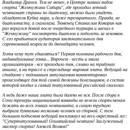
Владимир Драчев. Тем не менее, в Центре зимних видов
спорта "Жемчужина Сибири", где проходил летний
чемпионат страны по биатлону, можно было увидеть
обладателя Кубка мира, и даже трехкратного. Правда, не
биатлониста, а скалолаза. Тюменец Станислав Кокорин как
раз вернулся домой после очередного турнира и заехал в
"Жемчужину" посмотреть биатлон и поболеть за земляков.
С его прибытием аудитория заключительного дня
соревнований возросла до двенадцати человек.
Хотя чему тут удивляться? Первая половина рабочего дня,
индивидуальные гонки... Впрочем - честь и хвала
организаторам - все проходило так, словно на трибунах
аншлаг, а на трассе и стрельбище мировая элита. Ведущий на
стадионе с подлинным энтузиазмом комментировал
происходящее для той самой дюжины болельщиков, в состав
которой входил и самый титулованный российский скалолаз.
А ведь даже наша элита была далеко не вся. После сбора в
Сочи тренеры национальной команды не велели спортсменам
бежать во всех гонках чемпионата, и самую трудную
выбрали буквально несколько человек из сборной. С тем
большим подъемом ведущий воскликнул на весь окрестный лес:
"Супертитулованный! Олимпийский чемпион! Заслуженный
мастер спорта! Алексей Волков!"