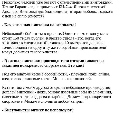
Несколько человек уже бегают с отечественными винтовками.
Тот же Гараничев, например - с БИ-7–4. Я пока с немецкой
Anschutz. Винтовка для биатлониста - вторая любовь. Только я
с ней не сплю (смеется).
- Качественная винтовка на вес золота!
Небольшой сбой - и ты в пролете. Один только ствол у меня
стоит 150 тысяч рублей. Качество ствола - это, когда его
зажимают в специальный станок и 10 выстрелов должны
точно попадать в одну и ту же точку. Наши производители
могут добиться такого качества.
- Элитные винтовки производители изготавливают на
заказ под конкретного спортсмена. Это как?
Под его анатомические особенности, - плечевой пояс, спина,
шея, голова, лицевые кости. Много еще тонкостей.
Кстати, мы с моим другом открыли небольшое производство
деталей винтовки - ложе, основу изготавливаем из алюминия,
навесные части из дерева и карбона. Делаем под конкретного
спортсмена. Можем исполнить любой каприз.
- Биатлонисты оптику не используют?