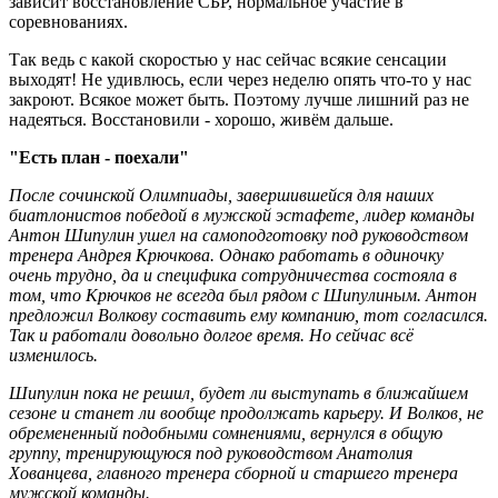
зависит восстановление СБР, нормальное участие в
соревнованиях.
Так ведь с какой скоростью у нас сейчас всякие сенсации
выходят! Не удивлюсь, если через неделю опять что-то у нас
закроют. Всякое может быть. Поэтому лучше лишний раз не
надеяться. Восстановили - хорошо, живём дальше.
"Есть план - поехали"
После сочинской Олимпиады, завершившейся для наших
биатлонистов победой в мужской эстафете, лидер команды
Антон Шипулин ушел на самоподготовку под руководством
тренера Андрея Крючкова. Однако работать в одиночку
очень трудно, да и специфика сотрудничества состояла в
том, что Крючков не всегда был рядом с Шипулиным. Антон
предложил Волкову составить ему компанию, тот согласился.
Так и работали довольно долгое время. Но сейчас всё
изменилось.
Шипулин пока не решил, будет ли выступать в ближайшем
сезоне и станет ли вообще продолжать карьеру. И Волков, не
обремененный подобными сомнениями, вернулся в общую
группу, тренирующуюся под руководством Анатолия
Хованцева, главного тренера сборной и старшего тренера
мужской команды.