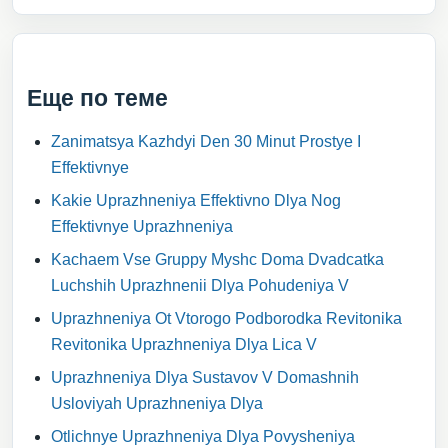
Еще по теме
Zanimatsya Kazhdyi Den 30 Minut Prostye I
Effektivnye
Kakie Uprazhneniya Effektivno Dlya Nog
Effektivnye Uprazhneniya
Kachaem Vse Gruppy Myshc Doma Dvadcatka
Luchshih Uprazhnenii Dlya Pohudeniya V
Uprazhneniya Ot Vtorogo Podborodka Revitonika
Revitonika Uprazhneniya Dlya Lica V
Uprazhneniya Dlya Sustavov V Domashnih
Usloviyah Uprazhneniya Dlya
Otlichnye Uprazhneniya Dlya Povysheniya